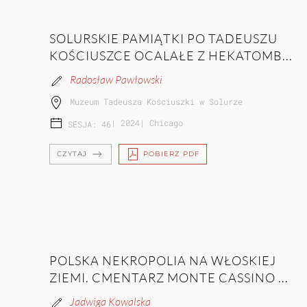
SOLURSKIE PAMIĄTKI PO TADEUSZU
KOŚCIUSZCE OCALAŁE Z HEKATOMB...
Radosław Pawłowski
Muzeum Tadeusza Kościuszki w Solurze
|
2024
|
Chicago
SESJA: 46
CZYTAJ
POBIERZ PDF
POLSKA NEKROPOLIA NA WŁOSKIEJ
ZIEMI. CMENTARZ MONTE CASSINO ...
Jadwiga Kowalska