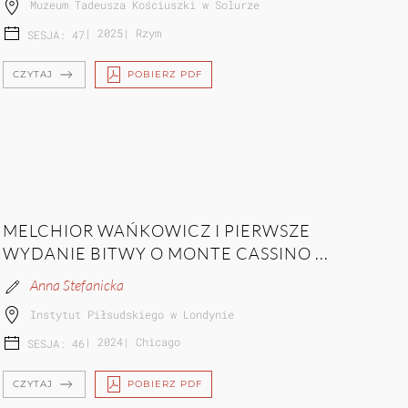
Muzeum Tadeusza Kościuszki w Solurze
|
2025
|
Rzym
SESJA: 47
CZYTAJ
POBIERZ PDF
MELCHIOR WAŃKOWICZ I PIERWSZE
WYDANIE BITWY O MONTE CASSINO ...
Anna Stefanicka
Instytut Piłsudskiego w Londynie
|
2024
|
Chicago
SESJA: 46
CZYTAJ
POBIERZ PDF