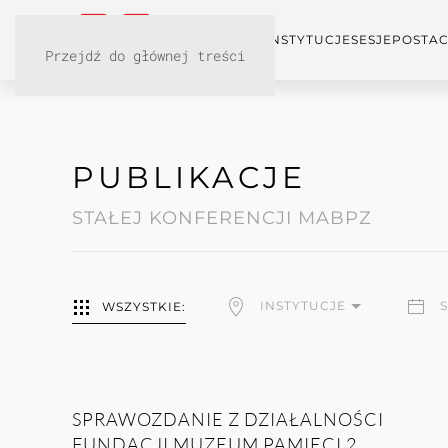
KONFERENCJA
INSTYTUCJE
SESJE
POSTAC
Przejdź do głównej treści
PUBLIKACJE
STAŁEJ KONFERENCJI MABPZ
INSTYTUCJE
WSZYSTKIE:
SPRAWOZDANIE Z DZIAŁALNOŚCI
FUNDACJI MUZEUM PAMIĘCI 2