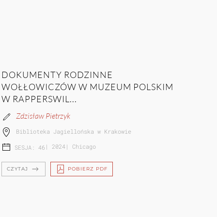
DOKUMENTY RODZINNE
WOŁŁOWICZÓW W MUZEUM POLSKIM
W RAPPERSWIL...
Zdzisław Pietrzyk
Biblioteka Jagiellońska w Krakowie
|
2024
|
Chicago
SESJA: 46
CZYTAJ
POBIERZ PDF