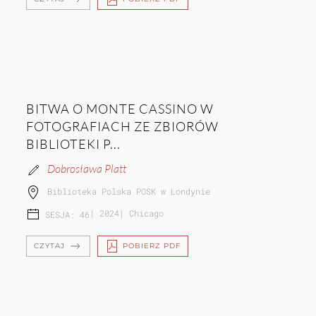
BITWA O MONTE CASSINO W
FOTOGRAFIACH ZE ZBIORÓW
BIBLIOTEKI P...
Dobrosława Platt
Biblioteka Polska POSK w Londynie
|
2024
|
Chicago
SESJA: 46
CZYTAJ
POBIERZ PDF