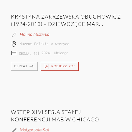
KRYSTYNA ZAKRZEWSKA OBUCHOWICZ
(1924-2013) – DZIEWCZĘCE MAR...
Halina Misterka
Muzeum Polskie w Ameryce
|
2024
|
Chicago
SESJA: 46
CZYTAJ
POBIERZ PDF
WSTĘP. XLVI SESJA STAŁEJ
KONFERENCJI MAB W CHICAGO
Małgorzata Kot