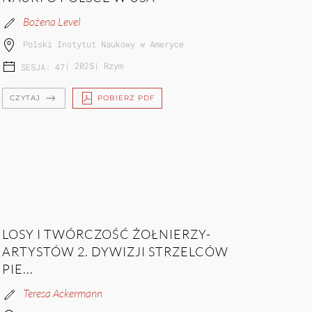
Bożena Level
Polski Instytut Naukowy w Ameryce
|
2025
|
Rzym
SESJA: 47
CZYTAJ
POBIERZ PDF
LOSY I TWÓRCZOŚĆ ŻOŁNIERZY-
ARTYSTÓW 2. DYWIZJI STRZELCÓW
PIE...
Teresa Ackermann