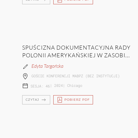
SPUŚCIZNA DOKUMENTACYJNA RADY
POLONII AMERYKAŃSKIEJ W ZASOBI...
Edyta Targońska
GOŚCIE KONFERENCJI MABPZ (BEZ INSTYTUCJI)
|
2024
|
Chicago
SESJA: 46
CZYTAJ
POBIERZ PDF