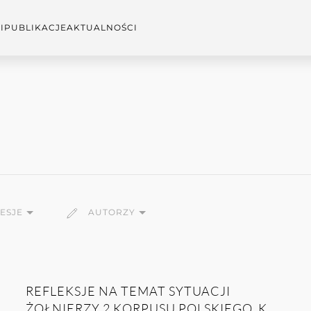
I
PUBLIKACJE
AKTUALNOŚCI
SESJE
AUTORZY
REFLEKSJE NA TEMAT SYTUACJI
ŻOŁNIERZY 2 KORPUSU POLSKIEGO, K...