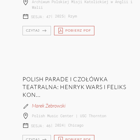
Archiwum Polskiej Misji Katolickiej w Anglii i
Walii
|
2025
|
Rzym
SESJA: 47
CZYTAJ
POBIERZ PDF
POLISH PARADE I CZOŁÓWKA
TEATRALNA: HENRYK WARS I FELIKS
KON...
Marek Żebrowski
Polish Music Center | USC Thornton
|
2024
|
Chicago
SESJA: 46
CZYTAJ
POBIERZ PDF