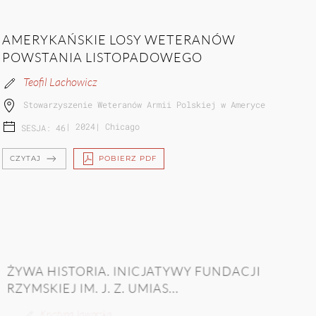
AMERYKAŃSKIE LOSY WETERANÓW
POWSTANIA LISTOPADOWEGO
Teofil Lachowicz
Stowarzyszenie Weteranów Armii Polskiej w Ameryce
|
2024
|
Chicago
SESJA: 46
CZYTAJ
POBIERZ PDF
ŻYWA HISTORIA. INICJATYWY FUNDACJI
RZYMSKIEJ IM. J. Z. UMIAS...
Krystyna Jaworska