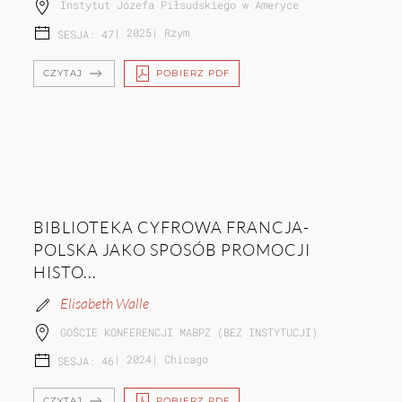
Instytut Józefa Piłsudskiego w Ameryce
|
2025
|
Rzym
SESJA: 47
CZYTAJ
POBIERZ PDF
BIBLIOTEKA CYFROWA FRANCJA-
POLSKA JAKO SPOSÓB PROMOCJI
HISTO...
Elisabeth Walle
GOŚCIE KONFERENCJI MABPZ (BEZ INSTYTUCJI)
|
2024
|
Chicago
SESJA: 46
CZYTAJ
POBIERZ PDF