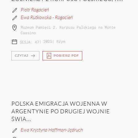
Piotr Rogacień
Ewa Rutkowska - Rogacień
Muzeum Pamięci 2. Korpusu Polskiego na Monte
Cassino
|
2025
|
Rzym
SESJA: 47
CZYTAJ
POBIERZ PDF
POLSKA EMIGRACJA WOJENNA W
ARGENTYNIE PO DRUGIEJ WOJNIE
ŚWIA...
Ewa Krystyna Hoffman-Jędruch