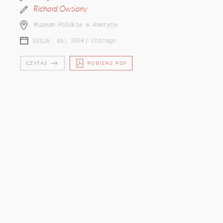
Richard Owsiany
Muzeum Polskie w Ameryce
|
2024
|
Chicago
SESJA: 46
CZYTAJ
POBIERZ PDF
JÓZEF FELIKS GAWLINA (1892-1964) -
LEGENDARNY POLSKI DUSZPAS...
Jacek Barski
Porta Polonica - Centrum Dokumentacji Kultury i
Historii Polaków w Niemczech
|
2024
|
Chicago
SESJA: 46