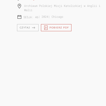
Archiwum Polskiej Misji Katolickiej w Anglii i
Walii
|
2024
|
Chicago
SESJA: 46
CZYTAJ
POBIERZ PDF
POWSTANIE WARSZAWSKIE W
ZBIORACH INSTYTUTU PIŁSUDSKIEGO
W AM...
Iwona Drąg-Korga
Instytut Józefa Piłsudskiego w Ameryce
|
2024
|
Chicago
SESJA: 46