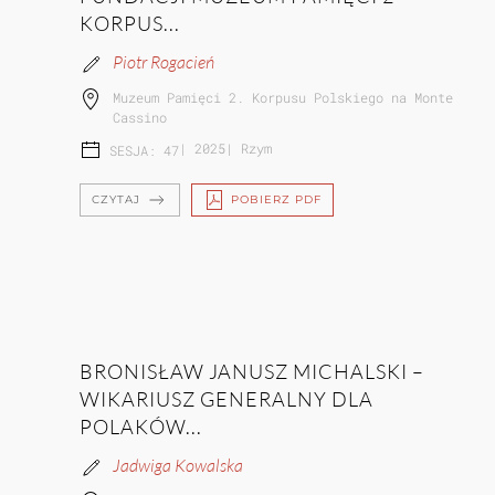
KORPUS...
Piotr Rogacień
Muzeum Pamięci 2. Korpusu Polskiego na Monte
Cassino
|
2025
|
Rzym
SESJA: 47
CZYTAJ
POBIERZ PDF
BRONISŁAW JANUSZ MICHALSKI –
WIKARIUSZ GENERALNY DLA
POLAKÓW...
Jadwiga Kowalska