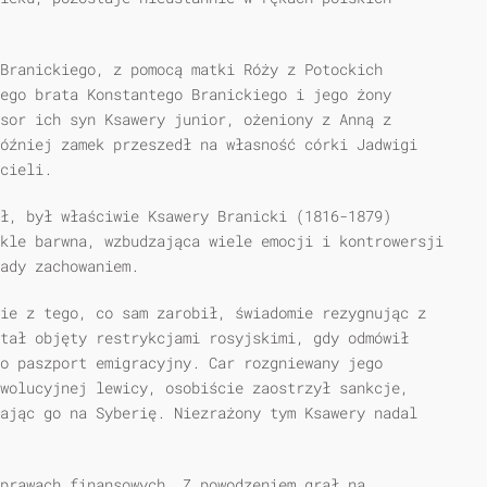
Branickiego, z pomocą matki Róży z Potockich
ego brata Konstantego Branickiego i jego żony
sor ich syn Ksawery junior, ożeniony z Anną z
óźniej zamek przeszedł na własność córki Jadwigi
cieli.
ł, był właściwie Ksawery Branicki (1816-1879)
kle barwna, wzbudzająca wiele emocji i kontrowersji
ady zachowaniem.
ie z tego, co sam zarobił, świadomie rezygnując z
tał objęty restrykcjami rosyjskimi, gdy odmówił
o paszport emigracyjny. Car rozgniewany jego
wolucyjnej lewicy, osobiście zaostrzył sankcje,
ając go na Syberię. Niezrażony tym Ksawery nadal
sprawach finansowych. Z powodzeniem grał na