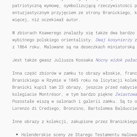
patriotyczną wymowę, symbolizującą rzeczywistości p
entuzjastycznym przyjęciem ze strony Branickiego, k
więcej, niż oczekiwał autor.
W zbiorach Ksawerego znalazły się także dwa bardzo 
wybitnego polskiego orientalisty.
Dwaj kosynierzy
z
z 1864 roku. Malowane są na deseczkach miniatorską 
Jest także gwasz Juliusza Kossaka
Nocny widok pałac
Inna część zbiorów w zamku to obrazy włoskie, franc
Branickiego w Rzymie w 1845 roku na licytacji kolek
Branicki kupił tam 23 obrazy, jeszcze przed nabycie
kolegiacie Montrésor, w tym bardzo piękne
Zwiastowa
Pozostałe wiszą w salonach i galerii zamku. Są to o
Lorenzo di Crediego, Bronzino, Bartolomea Balduccie
Inne obrazy z kolekcji, zakupione przez Branickiego
Holenderskie sceny ze Starego Testamentu malowa