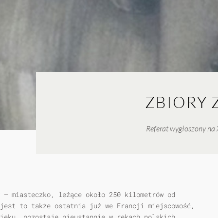
ZBIORY
Referat wygłoszony na 
 — miasteczko, leżące około 250 kilometrów od
jest to także ostatnia już we Francji miejscowość,
ieku, pozostaje nieustannie w rękach polskich