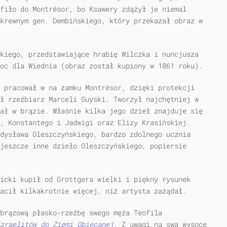
fiło do Montrésor, bo Ksawery zdążył je niemal
krewnym gen. Dembińskiego, który przekazał obraz w
kiego, przedstawiające hrabię Wilczka i nuncjusza
oc dla Wiednia (obraz został kupiony w 1861 roku).
 pracował w na zamku Montrésor, dzięki protekcji
ł rzeźbiarz Marceli Guyski. Tworzył najchętniej w
ał w brązie. Właśnie kilka jego dzieł znajduje się
, Konstantego i Jadwigi oraz Elizy Krasińskiej.
dysława Oleszczyńskiego, bardzo zdolnego ucznia
jeszcze inne dzieło Oleszczyńskiego, popiersie
icki kupił od Grottgera wielki i piękny rysunek
acił kilkakrotnie więcej, niż artysta zażądał.
brązową płasko-rzeźbę swego męża Teofila
zraelitów do Ziemi Obiecanej
. Z uwagi na swą wysoce