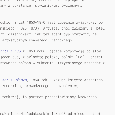
any z powstaniem styczniowym, ówczesnymi
uskich z lat 1850-1870 jest zupełnie wyjątkowa. Do
ńskiego (1826-1873). Artysta, choć związany z Hotel
rz, dziennikarz, jak też agent dyplomatyczny na
ą artystycznym Ksawerego Branickiego.
chta i Lud
z 1863 roku, będące kompozycją do słów
jeden cud, z szlachtą polską, polski lud”. Portret
stawnego chłopa w sukmanie, trzymającego sztandar z
m
Kat i Ofiara
, 1864 rok, ukazuje księdza Antoniego
 żmudzkich, prowadzonego na szubienicę.
 zamkowej, to portret przedstawiający Ksawerego
nął się z H. Rodakowskim i kupił od niego portret