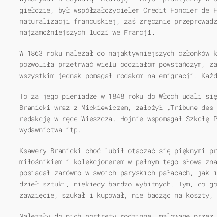
giełdzie, był współzałożycielem Credit Foncier de F
naturalizacji francuskiej, zaś zręcznie przeprowad
najzamożniejszych ludzi we Francji.
W 1863 roku należał do najaktywniejszych członków 
pozwoliła przetrwać wielu oddziałom powstańczym, z
wszystkim jednak pomagał rodakom na emigracji. Każd
To za jego pieniądze w 1848 roku do Włoch udali się
Branicki wraz z Mickiewiczem, założył „Tribune des 
redakcję w ręce Wieszcza. Hojnie wspomagał Szkołę P
wydawnictwa itp.
Ksawery Branicki choć lubił otaczać się pięknymi pr
miłośnikiem i kolekcjonerem w pełnym tego słowa zna
posiadał zarówno w swoich paryskich pałacach, jak i
dzieł sztuki, niekiedy bardzo wybitnych. Tym, co go
zawzięcie, szukał i kupował, nie bacząc na koszty, 
Należały do nich portrety rodzinne, malowane przez