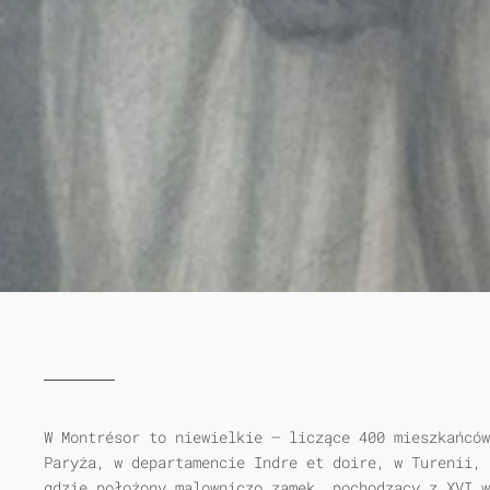
W Montrésor to niewielkie — liczące 400 mieszkańców
Paryża, w departamencie Indre et doire, w Turenii, 
gdzie położony malowniczo zamek, pochodzący z XVI w