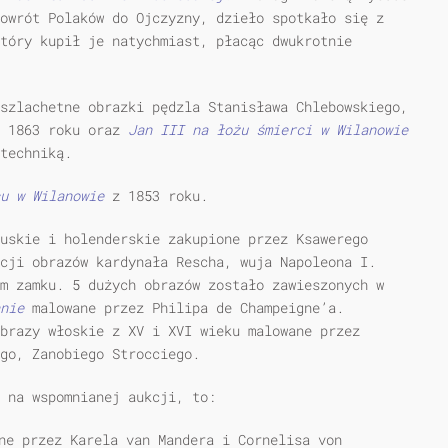
owrót Polaków do Ojczyzny, dzieło spotkało się z
tóry kupił je natychmiast, płacąc dwukrotnie
szlachetne obrazki pędzla Stanisława Chlebowskiego,
 1863 roku oraz
Jan III na łożu śmierci w Wilanowie
techniką.
u w Wilanowie
z 1853 roku.
uskie i holenderskie zakupione przez Ksawerego
cji obrazów kardynała Rescha, wuja Napoleona I.
m zamku. 5 dużych obrazów zostało zawieszonych w
nie
malowane przez Philipa de Champeigne’a.
brazy włoskie z XV i XVI wieku malowane przez
go, Zanobiego Strocciego.
 na wspomnianej aukcji, to:
ne przez Karela van Mandera i Cornelisa von