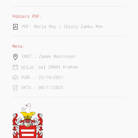
Pobierz PDF:
PDF: Maria Rey | Zbiory Zamku Montrésor...
Meta:
INST.: Zamek Montrésor
|
2004
|
Kraków
SESJA: 26
PUBL.: 23/10/2021
AKTU.: 08/11/2023