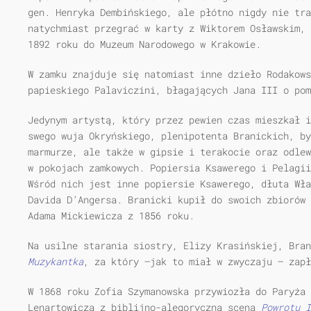
gen. Henryka Dembińskiego, ale płótno nigdy nie tra
natychmiast przegrać w karty z Wiktorem Osławskim, 
1892 roku do Muzeum Narodowego w Krakowie.
W zamku znajduje się natomiast inne dzieło Rodakows
papieskiego Palaviczini, błagających Jana III o pom
Jedynym artystą, który przez pewien czas mieszkał i
swego wuja Okryńskiego, plenipotenta Branickich, by
marmurze, ale także w gipsie i terakocie oraz odlew
w pokojach zamkowych. Popiersia Ksawerego i Pelagii
Wśród nich jest inne popiersie Ksawerego, dłuta Wła
Davida D’Angersa. Branicki kupił do swoich zbiorów 
Adama Mickiewicza z 1856 roku.
Na usilne starania siostry, Elizy Krasińskiej, Bran
Muzykantka
, za który —jak to miał w zwyczaju — zapł
W 1868 roku Zofia Szymanowska przywiozła do Paryża 
Lenartowicza z biblijno-alegoryczną sceną
Powrotu I