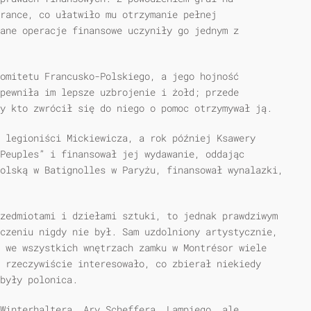
rance, co ułatwiło mu otrzymanie pełnej
zane operacje finansowe uczyniły go jednym z
komitetu Francusko-Polskiego, a jego hojność
apewniła im lepsze uzbrojenie i żołd; przede
y kto zwrócił się do niego o pomoc otrzymywał ją.
 legioniści Mickiewicza, a rok później Ksawery
Peuples” i finansował jej wydawanie, oddając
olską w Batignolles w Paryżu, finansował wynalazki,
zedmiotami i dziełami sztuki, to jednak prawdziwym
czeniu nigdy nie był. Sam uzdolniony artystycznie,
 we wszystkich wnętrzach zamku w Montrésor wiele
 rzeczywiście interesowało, co zbierał niekiedy
były polonica.
 Winterhaltera, Ary Scheffera, Lampiego, ale