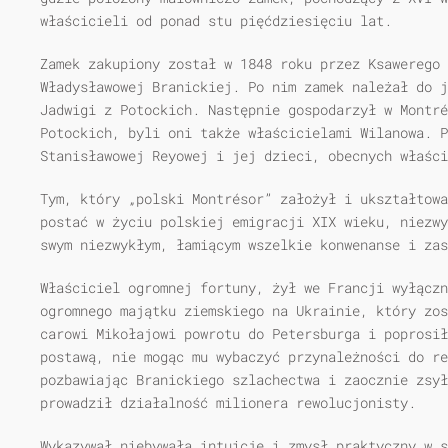
właścicieli od ponad stu pięćdziesięciu lat.
Zamek zakupiony został w 1848 roku przez Ksawerego 
Władysławowej Branickiej. Po nim zamek należał do j
Jadwigi z Potockich. Następnie gospodarzył w Montré
Potockich, byli oni także właścicielami Wilanowa. P
Stanisławowej Reyowej i jej dzieci, obecnych właści
Tym, który „polski Montrésor” założył i ukształtowa
postać w życiu polskiej emigracji XIX wieku, niezwy
swym niezwykłym, łamiącym wszelkie konwenanse i zas
Właściciel ogromnej fortuny, żył we Francji wyłączn
ogromnego majątku ziemskiego na Ukrainie, który zos
carowi Mikołajowi powrotu do Petersburga i poprosił
postawą, nie mogąc mu wybaczyć przynależności do re
pozbawiając Branickiego szlachectwa i zaocznie zsył
prowadził działalność milionera rewolucjonisty.
Wykazywał niebywałą intuicję i zmysł praktyczny w 