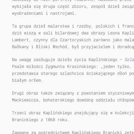
wybijała się druga część zbioru, zespół dzieł związ
wyobrażeniami i nastrojami.
Ta grupa dzieł malarstwa i rzeźby, polskich i franc
dziś wiszą w sali bilardowej dwa obrazy Leona Kapli
Lambert, czynny dla Czartoryskich zarówno jako mala
Bałkany i Bliski Wschód, był przyjacielem i doradc
Na uwagę zasługuje dzieło życia Kaplińskiego —
Szla
Psalm miłości Zygmunta Krasińskiego: „jeden tylko, 
przedstawia starego szlachcica ściskającego dłoń po
białym orłem.
Drugi obraz także związany z powstaniem styczniowy
Mackiewicza, bohaterskiego dowódcę oddziału chłopów
Trzeci obraz Kaplińskiego znajdujący się w kolekcji
Branickiego z 1868 roku.
Zapewne za pośrednictwem Kaplińskiego Branicki zetk