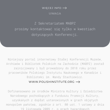
WIĘCEJ INFO
UWAGA
Z Sekretariatem MABPZ
prosimy kontaktować się tylko w kwestiach
dotyczących Konferencji.
Niniejszy portal internetowy Stałej Konferencji Muzeów,
Archiwów i Bibliotek Polskich na Zachodzie (MABPZ) został
zainicjowany i był prowadzony do 2018 roku przez
pracowników Polskiego Instytutu Naukowego w Kanadzie i
Biblioteki im. Wandy Stachiewicz.
WWW.POLISHINSTITUTE.ORG
Dofinansowano ze środków Ministra Kultury i Dziedzictwa
Narodowego pochodzących z Funduszu Promocji Kultury,
uzyskanych z dopłat ustanowionych w grach objętych
monopolem państwa, zgodnie z art. 80 ust. 1 ustawy z dnia
19 listopada 2009 r. o grach hazardowych