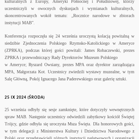
kulturalnych z Europy, Ameryki Północnej i Południowej, którzy
uczestniczyli w owocnych dyskusjach i wymianach kulturalnych,
skoncentrowanych wokół tematu: „Rocznice narodowe w zbiorach
instytucji MAB”.
Konferencja rozpoczęła się 24 września uroczystą kolacją powitalną w
siedzibie Zjednoczenia Polskiego Rzymsko-Katolickiego w Ameryce
(ZPRKA), podczas której gości powitali: James Robaczewski, prezes
ZPRKA i przewodniczący Rady Dyrektorów Muzeum Polskiego
w Ameryce; Ryszard Owsiany, prezes MPA oraz dyrektor zarządzająca
MPA, Małgorzata Kot. Uczestnicy zwiedzili wystawy muzealne, w tym
Salę Główną, Pokój Ignacego Jana Paderewskiego oraz galerię sztuki.
25 IX 2024 (ŚRODA)
25 września odbyły się sesje zamknięte, które dotyczyły wewnętrznych
spraw MAB. Następnie uczestnicy odwiedzili zabytkowy kościół Świętej
Trójcy, gdzie odbyła się uroczysta Msza Święta. Dla honorowych gości,
w tym delegacji z Ministerstwa Kultury i Dziedzictwa Narodowego z
Polski oraz przedstawicieli różnych instytucji państwowych i organizacji