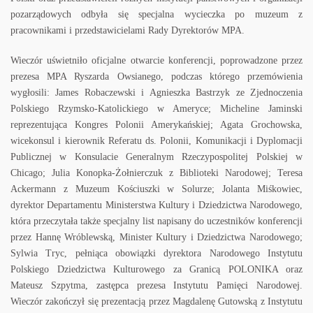
pozarządowych odbyła się specjalna wycieczka po muzeum z
pracownikami i przedstawicielami Rady Dyrektorów MPA.
Wieczór uświetniło oficjalne otwarcie konferencji, poprowadzone przez
prezesa MPA Ryszarda Owsianego, podczas którego przemówienia
wygłosili: James Robaczewski i Agnieszka Bastrzyk ze Zjednoczenia
Polskiego Rzymsko-Katolickiego w Ameryce; Micheline Jaminski
reprezentująca Kongres Polonii Amerykańskiej; Agata Grochowska,
wicekonsul i kierownik Referatu ds. Polonii, Komunikacji i Dyplomacji
Publicznej w Konsulacie Generalnym Rzeczypospolitej Polskiej w
Chicago; Julia Konopka-Żołnierczuk z Biblioteki Narodowej; Teresa
Ackermann z Muzeum Kościuszki w Solurze; Jolanta Miśkowiec,
dyrektor Departamentu Ministerstwa Kultury i Dziedzictwa Narodowego,
która przeczytała także specjalny list napisany do uczestników konferencji
przez Hannę Wróblewską, Minister Kultury i Dziedzictwa Narodowego;
Sylwia Tryc, pełniąca obowiązki dyrektora Narodowego Instytutu
Polskiego Dziedzictwa Kulturowego za Granicą POLONIKA oraz
Mateusz Szpytma, zastępca prezesa Instytutu Pamięci Narodowej.
Wieczór zakończył się prezentacją przez Magdalenę Gutowską z Instytutu