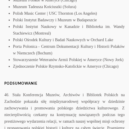
Muzeum Polskie w Ameryce (Chicago)
Muzeum Tadeusza Kościuszki (Solura)
Polish Music Center | USC Thornton (Los Angeles)
Polski Instytut Badawczy i Muzeum w Budapeszcie
Polski Instytut Naukowy w Kanadzie i Biblioteka im. Wandy
Stachiewicz (Montreal)
Polski Ośrodek Kultury i Badań Naukowych w Orchard Lake
Porta Polonica - Centrum Dokumentacji Kultury i Historii Polaków
w Niemczech (Bochum)
Stowarzyszenie Weteranów Armii Polskiej w Ameryce (Nowy Jork)
Zjednoczenie Polskie Rzymsko-Katolickie w Ameryce (Chicago)
PODSUMOWANIE
46. Stała Konferencja Muzeów, Archiwów i Bibliotek Polskich na
Zachodzie pokazała siłę międzynarodowej współpracy w dziedzinie
zachowywania i promowania polskiego dziedzictwa kulturowego. Z
niecierpliwością czekamy na kontynuację nawiązanych podczas tego
prestiżowego wydarzenia relacji, w ramach naszej wspólnej misji ochrony
i propagowania polskiej historii i kultury na całym świecie. Pragniemy