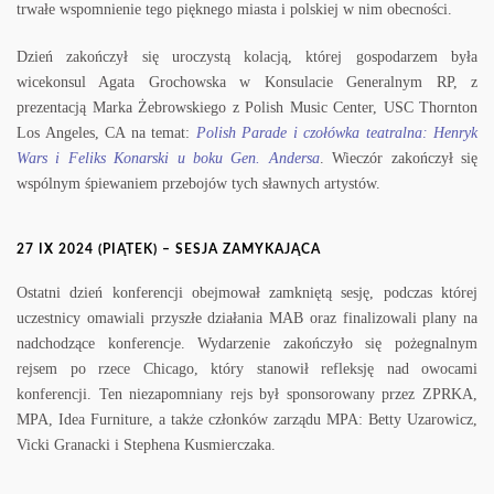
trwałe wspomnienie tego pięknego miasta i polskiej w nim obecności.
Dzień zakończył się uroczystą kolacją, której gospodarzem była
wicekonsul Agata Grochowska w Konsulacie Generalnym RP, z
prezentacją Marka Żebrowskiego z Polish Music Center, USC Thornton
Los Angeles, CA na temat:
Polish Parade i czołówka teatralna: Henryk
Wars i Feliks Konarski u boku Gen. Andersa
. Wieczór zakończył się
wspólnym śpiewaniem przebojów tych sławnych artystów.
27 IX 2024 (PIĄTEK) – SESJA ZAMYKAJĄCA
Ostatni dzień konferencji obejmował zamkniętą sesję, podczas której
uczestnicy omawiali przyszłe działania MAB oraz finalizowali plany na
nadchodzące konferencje. Wydarzenie zakończyło się pożegnalnym
rejsem po rzece Chicago, który stanowił refleksję nad owocami
konferencji. Ten niezapomniany rejs był sponsorowany przez ZPRKA,
MPA, Idea Furniture, a także członków zarządu MPA: Betty Uzarowicz,
Vicki Granacki i Stephena Kusmierczaka.