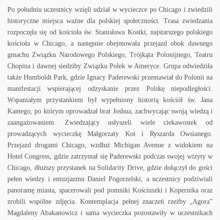
Po południu uczestnicy wzięli udział w wycieczce po Chicago i zwiedzili
historyczne miejsca ważne dla polskiej społeczności. Trasa zwiedzania
rozpoczęła się od kościoła św. Stanisława Kostki, najstarszego polskiego
kościoła w Chicago, a następnie obejmowała przejazd obok dawnego
gmachu Związku Narodowego Polskiego, Trójkąta Polonijnego, Teatru
Chopina i dawnej siedziby Związku Polek w Ameryce. Grupa odwiedziła
także Humboldt Park, gdzie Ignacy Paderewski przemawiał do Polonii na
manifestacji wspierającej odzyskanie przez Polskę niepodległości.
Wspaniałym przystankiem był wypełniony historią kościół św. Jana
Kantego, po którym oprowadzał brat Joshua, zachwycając swoją wiedzą i
zaangażowaniem. Zwiedzający usłyszeli wiele ciekawostek od
prowadzących wycieczkę Małgorzaty Kot i Ryszarda Owsianego.
Przejazd drogami Chicago, wzdłuż Michigan Avenue z widokiem na
Hotel Congress, gdzie zatrzymał się Paderewski podczas swojej wizyty w
Chicago, dłuższy przystanek na Solidarity Drive, gdzie dołączył do gości
pełen wiedzy i entuzjazmu Daniel Pogorzelski, a uczestnicy podziwiali
panoramę miasta, spacerowali pod pomniki Kościuszki i Kopernika oraz
zrobili wspólne zdjęcia. Kontemplacja pełnej znaczeń rzeźby „Agora”
Magdaleny Abakanowicz i sama wycieczka pozostawiły w uczestnikach