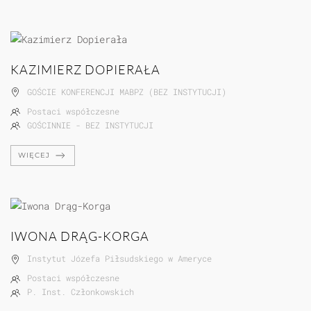
KAZIMIERZ DOPIERAŁA
GOŚCIE KONFERENCJI MABPZ (BEZ INSTYTUCJI)
Postaci współczesne
GOŚCINNIE - BEZ INSTYTUCJI
WIĘCEJ
IWONA DRĄG-KORGA
Instytut Józefa Piłsudskiego w Ameryce
Postaci współczesne
P. Inst. Członkowskich