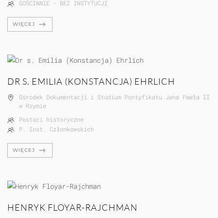
GOŚCINNIE - BEZ INSTYTUCJI
WIĘCEJ
DR S. EMILIA (KONSTANCJA) EHRLICH
Ośrodek Dokumentacji i Studium Pontyfikatu Jana Pawła II
w Rzymie
Postaci historyczne
P. Inst. Członkowskich
WIĘCEJ
HENRYK FLOYAR-RAJCHMAN