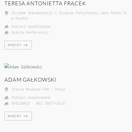
TERESA ANTONIETTA FRĄCEK
Ośrodek Dokumentacji i Studium Pontyfikatu Jana Pawła II
w Rzymie
Postaci współczesne
Goście Konferencji
WIĘCEJ
ADAM GAŁKOWSKI
Stacja Naukowa PAN - Paryż
Postaci współczesne
GOŚCINNIE - BEZ INSTYTUCJI
WIĘCEJ