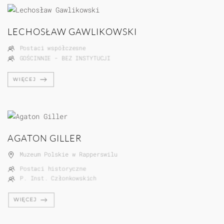
LECHOSŁAW GAWLIKOWSKI
Postaci współczesne
GOŚCINNIE - BEZ INSTYTUCJI
WIĘCEJ
AGATON GILLER
Muzeum Polskie w Rapperswilu
Postaci historyczne
P. Inst. Członkowskich
WIĘCEJ