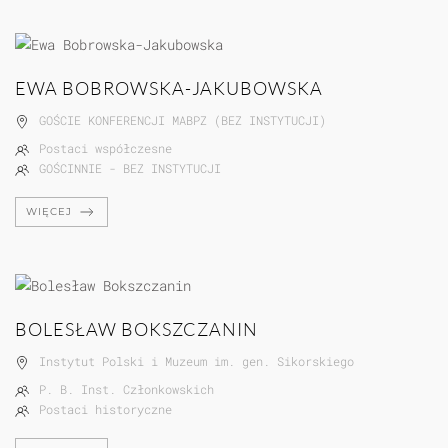
EWA BOBROWSKA-JAKUBOWSKA
GOŚCIE KONFERENCJI MABPZ (BEZ INSTYTUCJI)
Postaci współczesne
GOŚCINNIE - BEZ INSTYTUCJI
WIĘCEJ
BOLESŁAW BOKSZCZANIN
Instytut Polski i Muzeum im. gen. Sikorskiego
P. B. Inst. Członkowskich
Postaci historyczne