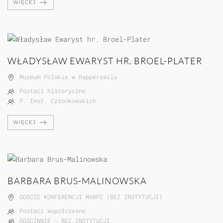
WIĘCEJ
WŁADYSŁAW EWARYST HR. BROEL-PLATER
Muzeum Polskie w Rapperswilu
Postaci historyczne
P. Inst. Członkowskich
WIĘCEJ
BARBARA BRUS-MALINOWSKA
GOŚCIE KONFERENCJI MABPZ (BEZ INSTYTUCJI)
Postaci współczesne
GOŚCINNIE - BEZ INSTYTUCJI