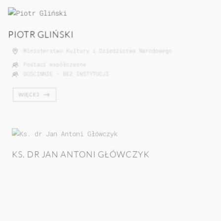
PIOTR GLIŃSKI
Ministerstwo Kultury i Dziedzictwa Narodowego
Postaci współczesne
GOŚCINNIE - BEZ INSTYTUCJI
WIĘCEJ
KS. DR JAN ANTONI GŁÓWCZYK
Ośrodek Dokumentacji i Studium Pontyfikatu Jana Pawła II
w Rzymie
Kościół i Hospicjum Św. Stanisława B.M.
Postaci współczesne
Postaci historyczne