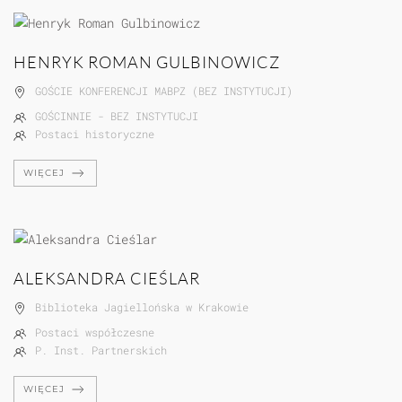
HENRYK ROMAN GULBINOWICZ
GOŚCIE KONFERENCJI MABPZ (BEZ INSTYTUCJI)
GOŚCINNIE - BEZ INSTYTUCJI
Postaci historyczne
WIĘCEJ
ALEKSANDRA CIEŚLAR
Biblioteka Jagiellońska w Krakowie
Postaci współczesne
P. Inst. Partnerskich
WIĘCEJ