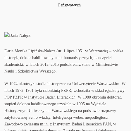
Daria Monika Lipińska-Nałęcz (ur. 1 lipca 1951 w Warszawie) – polska
historyk, doktor habilitowany nauk humanistycznych, nauczyciel
akademicki, w latach 2012–2015 podsekretarz stanu w Ministerstwie
Nauki i Szkolnictwa Wyższego.
W 1974 ukończyła studia historyczne na Uniwersytecie Warszawskim. W
latach 1972–1981 była członkinią PZPR, wchodziła w skład egzekutywy
POP PZPR w Instytucie Badań Literackich. W 1980 obroniła doktorat,
stopień doktora habilitowanego uzyskała w 1995 na Wydziale
Historycznym Uniwersytetu Warszawskiego na podstawie rozprawy
zatytułowanej Sen o władzy. Inteligencja wobec niepodległości.
Zawodowo związana m.in. z Instytutem Badań Literackich PAN, w
którym objęła stanowisko docenta. Została profesorem i dziekanem