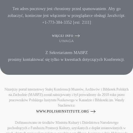
Ten adres pocztowy jest chroniony przed spamowaniem. Aby go
zobaczyć, konieczne jest włączenie w przeglądarce obsługi JavaScript.
+1-773-384-3352 [ext. 2111]
WIĘCEJ INFO
UWAGA
Z Sekretariatem MABPZ
prosimy kontaktować się tylko w kwestiach dotyczących Konferencji.
Niniejszy portal internetowy Stałej Konferencji Muzeów, Archiwów i Bibliotek Polskich
na Zachodzie (MABPZ) został zainicjowany i był prowadzony do 2018 roku przez
pracowników Polskiego Instytutu Naukowego w Kanadzie i Biblioteki im. Wandy
Stachiewicz.
WWW.POLISHINSTITUTE.ORG
Dofinansowano ze środków Ministra Kultury i Dziedzictwa Narodowego
pochodzących z Funduszu Promocji Kultury, uzyskanych z dopłat ustanowionych w