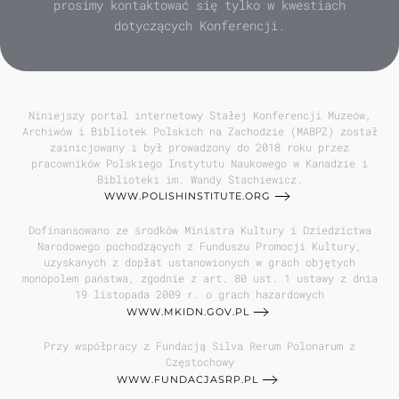
prosimy kontaktować się tylko w kwestiach
dotyczących Konferencji.
Niniejszy portal internetowy Stałej Konferencji Muzeów,
Archiwów i Bibliotek Polskich na Zachodzie (MABPZ) został
zainicjowany i był prowadzony do 2018 roku przez
pracowników Polskiego Instytutu Naukowego w Kanadzie i
Biblioteki im. Wandy Stachiewicz.
WWW.POLISHINSTITUTE.ORG
Dofinansowano ze środków Ministra Kultury i Dziedzictwa
Narodowego pochodzących z Funduszu Promocji Kultury,
uzyskanych z dopłat ustanowionych w grach objętych
monopolem państwa, zgodnie z art. 80 ust. 1 ustawy z dnia
19 listopada 2009 r. o grach hazardowych
WWW.MKIDN.GOV.PL
Przy współpracy z Fundacją Silva Rerum Polonarum z
Częstochowy
WWW.FUNDACJASRP.PL