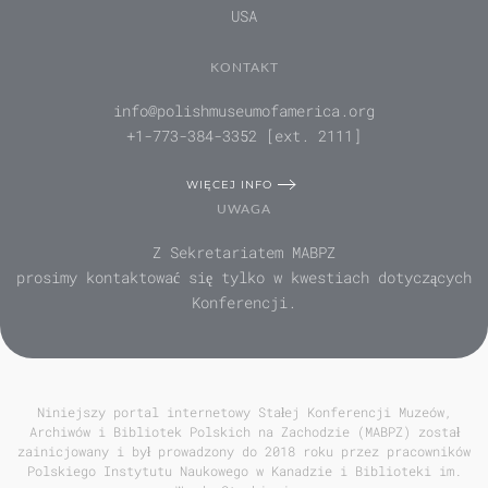
USA
KONTAKT
info@polishmuseumofamerica.org
+1-773-384-3352 [ext. 2111]
WIĘCEJ INFO
UWAGA
Z Sekretariatem MABPZ
prosimy kontaktować się tylko w kwestiach dotyczących
Konferencji.
Niniejszy portal internetowy Stałej Konferencji Muzeów,
Archiwów i Bibliotek Polskich na Zachodzie (MABPZ) został
zainicjowany i był prowadzony do 2018 roku przez pracowników
Polskiego Instytutu Naukowego w Kanadzie i Biblioteki im.