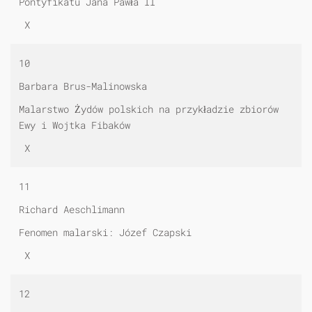
Pontyfikatu Jana Pawła II
X
10
Barbara Brus-Malinowska
Malarstwo Żydów polskich na przykładzie zbiorów
Ewy i Wojtka Fibaków
X
11
Richard Aeschlimann
Fenomen malarski: Józef Czapski
X
12