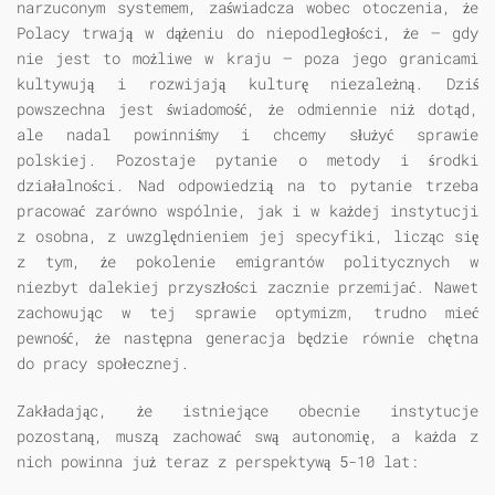
narzuconym systemem, zaświadcza wobec otoczenia, że
Polacy trwają w dążeniu do niepodległości, że — gdy
nie jest to możliwe w kraju — poza jego granicami
kultywują i rozwijają kulturę niezależną. Dziś
powszechna jest świadomość, że odmiennie niż dotąd,
ale nadal powinniśmy i chcemy służyć sprawie
polskiej. Pozostaje pytanie o metody i środki
działalności. Nad odpowiedzią na to pytanie trzeba
pracować zarówno wspólnie, jak i w każdej instytucji
z osobna, z uwzględnieniem jej specyfiki, licząc się
z tym, że pokolenie emigrantów politycznych w
niezbyt dalekiej przyszłości zacznie przemijać. Nawet
zachowując w tej sprawie optymizm, trudno mieć
pewność, że następna generacja będzie równie chętna
do pracy społecznej.
Zakładając, że istniejące obecnie instytucje
pozostaną, muszą zachować swą autonomię, a każda z
nich powinna już teraz z perspektywą 5-10 lat: