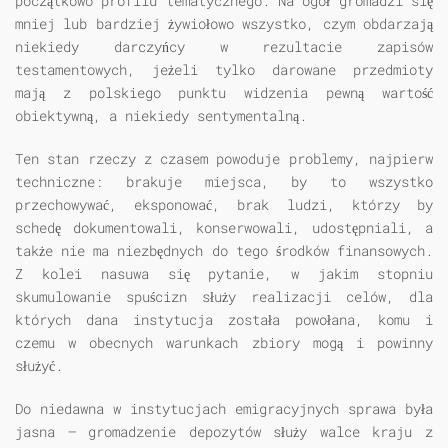
początkowo profilu tematycznego. Na ogół gromadzi się
mniej lub bardziej żywiołowo wszystko, czym obdarzają
niekiedy darczyńcy w rezultacie zapisów
testamentowych, jeżeli tylko darowane przedmioty
mają z polskiego punktu widzenia pewną wartość
obiektywną, a niekiedy sentymentalną.
Ten stan rzeczy z czasem powoduje problemy, najpierw
techniczne: brakuje miejsca, by to wszystko
przechowywać, eksponować, brak ludzi, którzy by
schedę dokumentowali, konserwowali, udostępniali, a
także nie ma niezbędnych do tego środków finansowych.
Z kolei nasuwa się pytanie, w jakim stopniu
skumulowanie spuścizn służy realizacji celów, dla
których dana instytucja została powołana, komu i
czemu w obecnych warunkach zbiory mogą i powinny
służyć.
Do niedawna w instytucjach emigracyjnych sprawa była
jasna — gromadzenie depozytów służy walce kraju z