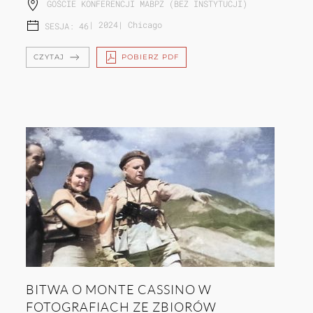
GOŚCIE KONFERENCJI MABPZ (BEZ INSTYTUCJI)
|
2024
|
Chicago
SESJA: 46
CZYTAJ
POBIERZ PDF
BITWA O MONTE CASSINO W
FOTOGRAFIACH ZE ZBIORÓW