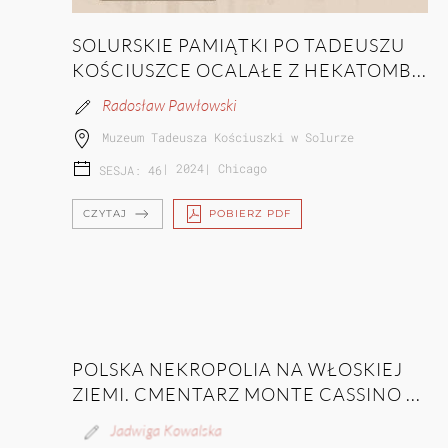
SOLURSKIE PAMIĄTKI PO TADEUSZU
KOŚCIUSZCE OCALAŁE Z HEKATOMB...
Radosław Pawłowski
Muzeum Tadeusza Kościuszki w Solurze
|
2024
|
Chicago
SESJA: 46
CZYTAJ
POBIERZ PDF
POLSKA NEKROPOLIA NA WŁOSKIEJ
ZIEMI. CMENTARZ MONTE CASSINO ...
Jadwiga Kowalska