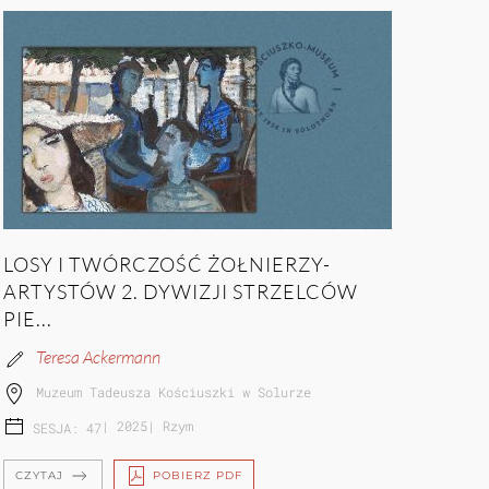
LOSY I TWÓRCZOŚĆ ŻOŁNIERZY-
ARTYSTÓW 2. DYWIZJI STRZELCÓW
PIE...
Teresa Ackermann
Muzeum Tadeusza Kościuszki w Solurze
|
2025
|
Rzym
SESJA: 47
CZYTAJ
POBIERZ PDF