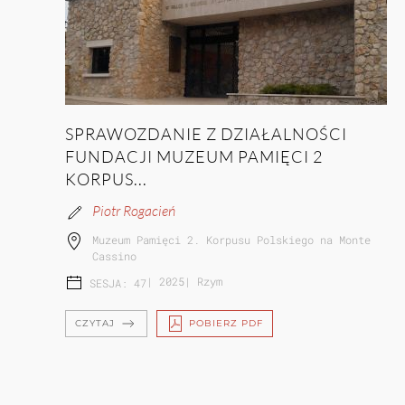
SPRAWOZDANIE Z DZIAŁALNOŚCI
FUNDACJI MUZEUM PAMIĘCI 2
KORPUS...
Piotr Rogacień
Muzeum Pamięci 2. Korpusu Polskiego na Monte
Cassino
|
2025
|
Rzym
SESJA: 47
CZYTAJ
POBIERZ PDF