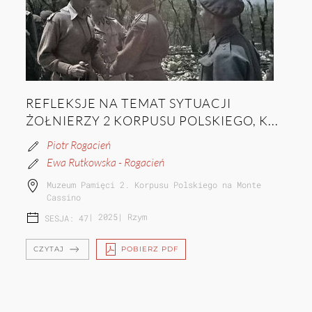
REFLEKSJE NA TEMAT SYTUACJI
ŻOŁNIERZY 2 KORPUSU POLSKIEGO, K...
Piotr Rogacień
Ewa Rutkowska - Rogacień
Muzeum Pamięci 2. Korpusu Polskiego na Monte
Cassino
|
2025
|
Rzym
SESJA: 47
CZYTAJ
POBIERZ PDF