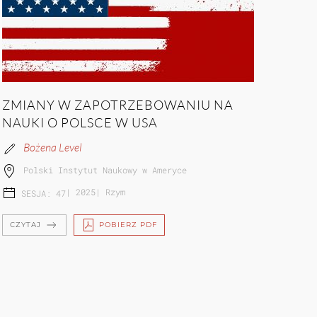
ZMIANY W ZAPOTRZEBOWANIU NA
NAUKI O POLSCE W USA
Bożena Level
Polski Instytut Naukowy w Ameryce
|
2025
|
Rzym
SESJA: 47
CZYTAJ
POBIERZ PDF