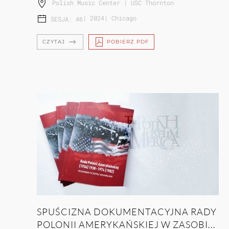
Polish Music Center | USC Thornton
|
2024
|
Chicago
SESJA: 46
CZYTAJ
POBIERZ PDF
SPUŚCIZNA DOKUMENTACYJNA RADY
POLONII AMERYKAŃSKIEJ W ZASOBI...