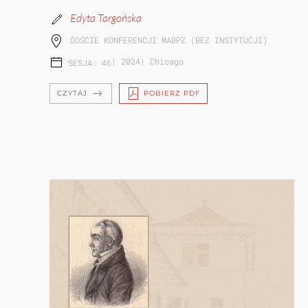
Edyta Targońska
GOŚCIE KONFERENCJI MABPZ (BEZ INSTYTUCJI)
|
2024
|
Chicago
SESJA: 46
CZYTAJ
POBIERZ PDF