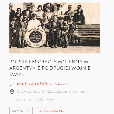
POLSKA EMIGRACJA WOJENNA W
ARGENTYNIE PO DRUGIEJ WOJNIE
ŚWIA...
Ewa Krystyna Hoffman-Jędruch
Instytut Józefa Piłsudskiego w Ameryce
|
2025
|
Rzym
SESJA: 47
CZYTAJ
POBIERZ PDF