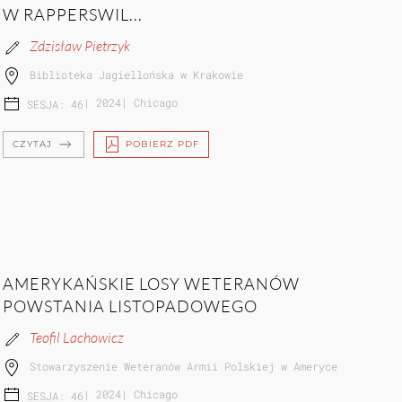
W RAPPERSWIL...
Zdzisław Pietrzyk
Biblioteka Jagiellońska w Krakowie
|
2024
|
Chicago
SESJA: 46
CZYTAJ
POBIERZ PDF
AMERYKAŃSKIE LOSY WETERANÓW
POWSTANIA LISTOPADOWEGO
Teofil Lachowicz
Stowarzyszenie Weteranów Armii Polskiej w Ameryce
|
2024
|
Chicago
SESJA: 46