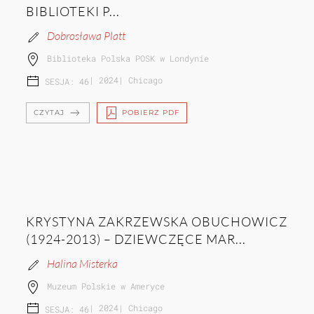
BIBLIOTEKI P...
Dobrosława Platt
Biblioteka Polska POSK w Londynie
|
2024
|
Chicago
SESJA: 46
CZYTAJ
POBIERZ PDF
KRYSTYNA ZAKRZEWSKA OBUCHOWICZ
(1924-2013) – DZIEWCZĘCE MAR...
Halina Misterka
Muzeum Polskie w Ameryce
|
2024
|
Chicago
SESJA: 46