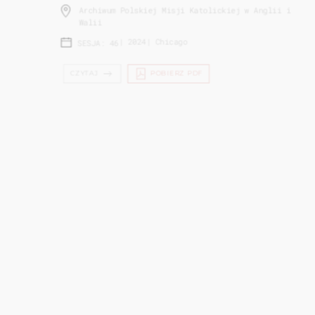
Archiwum Polskiej Misji Katolickiej w Anglii i
Walii
|
2024
|
Chicago
SESJA: 46
CZYTAJ
POBIERZ PDF
POWSTANIE WARSZAWSKIE W
ZBIORACH INSTYTUTU PIŁSUDSKIEGO
W AM...
Iwona Drąg-Korga
Instytut Józefa Piłsudskiego w Ameryce
|
2024
|
Chicago
SESJA: 46