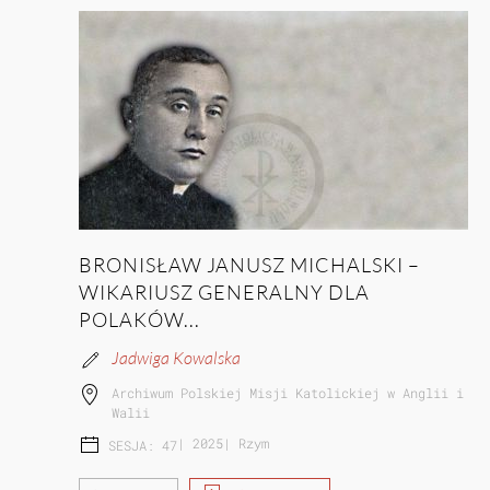
BRONISŁAW JANUSZ MICHALSKI –
WIKARIUSZ GENERALNY DLA
POLAKÓW...
Jadwiga Kowalska
Archiwum Polskiej Misji Katolickiej w Anglii i
Walii
|
2025
|
Rzym
SESJA: 47