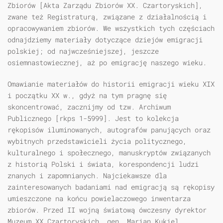
Zbiorów [Akta Zarządu Zbiorów XX. Czartoryskich],
zwane też Registraturą, związane z działalnością i
opracowywaniem zbiorów. We wszystkich tych częściach
odnajdziemy materiały dotyczące dziejów emigracji
polskiej; od najwcześniejszej, jeszcze
osiemnastowiecznej, aż po emigrację naszego wieku.
Omawianie materiałów do historii emigracji wieku XIX
i początku XX w., gdyż na tym pragnę się
skoncentrować, zacznijmy od tzw. Archiwum
Publicznego [rkps 1-5999]. Jest to kolekcja
rękopisów iluminowanych, autografów panujących oraz
wybitnych przedstawicieli życia politycznego,
kulturalnego i społecznego, manuskryptów związanych
z historią Polski i świata, korespondencji ludzi
znanych i zapomnianych. Najciekawsze dla
zainteresowanych badaniami nad emigracją są rękopisy
umieszczone na końcu powielaczowego inwentarza
zbiorów. Przed II wojną światową ówczesny dyrektor
Muzeum XX Czartoryskich, gen. Marian Kukiel,