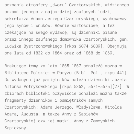
poznania atmosfery „dworu” Czartoryskich, widzianego
oczami jednego z najbardziej zaufanych ludzi,
sekretarza Adama Jerzego Czartoryskiego, wychowawcy
jego synów i wnuków. Równie wartościowe, a też
czekające na swego wydawcę, są dzienniki pisane
przez innego zaufanego domownika Czartoryskich, gen.
Ludwika Bystrzonowskiego [rkps 6874-6889]. Obejmują
one lata od 1832 do 1864 oraz od 1868 do 1869.
Brakujące tomy za lata 1865-1867 odnaleźć można w
Bibliotece Polskiej w Paryżu (Bibl. Pol., rkps 441).
Do wydanych już pamiętników należą dzienniki Józefa
Alfonsa Potrykowskiego [rkps 5352, 5671-5675]
[27]
. W
zbiorach biblioteki oczywiście odnaleźć można także
fragmenty dzienników i pamiętników samych
Czartoryskich: Adama Jerzego, Władysława, Witolda
Adama, Augusta, a także Anny z Sapiehów
Czartoryskiej czy jej matki, Anny z Zamoyskich
Sapieżyny.