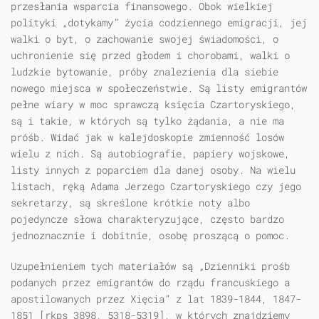
przesłania wsparcia finansowego. Obok wielkiej
polityki „dotykamy” życia codziennego emigracji, jej
walki o byt, o zachowanie swojej świadomości, o
uchronienie się przed głodem i chorobami, walki o
ludzkie bytowanie, próby znalezienia dla siebie
nowego miejsca w społeczeństwie. Są listy emigrantów
pełne wiary w moc sprawczą księcia Czartoryskiego,
są i takie, w których są tylko żądania, a nie ma
próśb. Widać jak w kalejdoskopie zmienność losów
wielu z nich. Są autobiografie, papiery wojskowe,
listy innych z poparciem dla danej osoby. Na wielu
listach, ręką Adama Jerzego Czartoryskiego czy jego
sekretarzy, są skreślone krótkie noty albo
pojedyncze słowa charakteryzujące, często bardzo
jednoznacznie i dobitnie, osobę proszącą o pomoc.
Uzupełnieniem tych materiałów są „Dzienniki prośb
podanych przez emigrantów do rządu francuskiego a
apostilowanych przez Xięcia” z lat 1839-1844, 1847-
1851 [rkps 3898, 5318-5319], w których znajdziemy