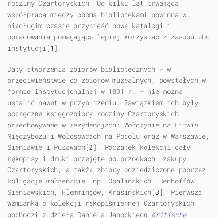
rodziny Czartoryskich. Od kilku lat trwająca
współpraca między oboma bibliotekami powinna w
niedługim czasie przynieść nowe katalogi i
opracowania pomagające lepiej korzystać z zasobu obu
instytucji
[1]
.
Daty stworzenia zbiorów bibliotecznych — w
przeciwieństwie do zbiorów muzealnych, powstałych w
formie instytucjonalnej w 1801 r. — nie można
ustalić nawet w przybliżeniu. Zawiązkiem ich były
podręczne księgozbiory rodziny Czartoryskich
przechowywane w rezydencjach: Wołczynie na Litwie,
Międzybożu i Wołosowcach na Podolu oraz w Warszawie,
Sieniawie i Puławach
[2]
. Początek kolekcji dały
rękopisy i druki przejęte po przodkach, zakupy
Czartoryskich, a także zbiory odziedziczone poprzez
koligacje małżeńskie, np. Opalińskich, Denhoffów,
Sieniawskich, Flemmingów, Krasińskich
[3]
. Pierwsza
wzmianka o kolekcji rękopiśmiennej Czartoryskich
pochodzi z dzieła Daniela Janockiego
Kritische