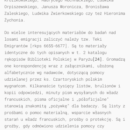
Orpiszewskiego, Janusza Woronicza, Bronisława
Zaleskiego, Ludwika Zwierkowskiego czy też Hieronima
Żychonia.
Do wielce interesujących materiałów do badań nad
losami emigracji zaliczyć należy tzw. Teki
Emigrantów [rkps 6655-6677]. Są to materiały
identyczne do tych opisanych w t. 2 katalogu
rękopisów Biblioteki Polskiej w Paryżu
[24]
. Gromadzą
one korespondencję wraz z załącznikami, ułożoną
alfabetycznie wg nadawców, dotyczącą pomocy
udzielanej przez ks. Czartoryskich polskim
wygnańcom. Kilkanaście tysięcy listów, brulionów i
kopii odpowiedzi, minuty pism wysyłanych do władz
francuskich, pisma oficjalne i „półoficjalne”
stanowią znakomitą „pożywkę” dla badaczy. Są listy z
prośbami o pomoc materialną, wsparcie własnych
starań u władz francuskich, prośby o protekcję. Są i
groźby, gdy odmówiono udzielenia pomocy czy