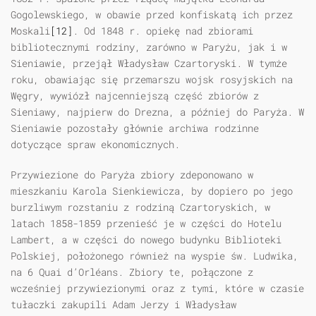
Gogolewskiego, w obawie przed konfiskatą ich przez
Moskali
[12]
. Od 1848 r. opiekę nad zbiorami
bibliotecznymi rodziny, zarówno w Paryżu, jak i w
Sieniawie, przejął Władysław Czartoryski. W tymże
roku, obawiając się przemarszu wojsk rosyjskich na
Węgry, wywiózł najcenniejszą część zbiorów z
Sieniawy, najpierw do Drezna, a później do Paryża. W
Sieniawie pozostały głównie archiwa rodzinne
dotyczące spraw ekonomicznych.
Przywiezione do Paryża zbiory zdeponowano w
mieszkaniu Karola Sienkiewicza, by dopiero po jego
burzliwym rozstaniu z rodziną Czartoryskich, w
latach 1858-1859 przenieść je w części do Hotelu
Lambert, a w części do nowego budynku Biblioteki
Polskiej, położonego również na wyspie św. Ludwika,
na 6 Quai d’Orléans. Zbiory te, połączone z
wcześniej przywiezionymi oraz z tymi, które w czasie
tułaczki zakupili Adam Jerzy i Władysław