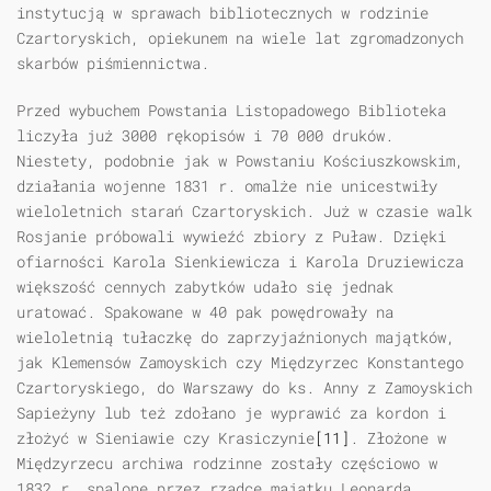
instytucją w sprawach bibliotecznych w rodzinie
Czartoryskich, opiekunem na wiele lat zgromadzonych
skarbów piśmiennictwa.
Przed wybuchem Powstania Listopadowego Biblioteka
liczyła już 3000 rękopisów i 70 000 druków.
Niestety, podobnie jak w Powstaniu Kościuszkowskim,
działania wojenne 1831 r. omalże nie unicestwiły
wieloletnich starań Czartoryskich. Już w czasie walk
Rosjanie próbowali wywieźć zbiory z Puław. Dzięki
ofiarności Karola Sienkiewicza i Karola Druziewicza
większość cennych zabytków udało się jednak
uratować. Spakowane w 40 pak powędrowały na
wieloletnią tułaczkę do zaprzyjaźnionych majątków,
jak Klemensów Zamoyskich czy Międzyrzec Konstantego
Czartoryskiego, do Warszawy do ks. Anny z Zamoyskich
Sapieżyny lub też zdołano je wyprawić za kordon i
złożyć w Sieniawie czy Krasiczynie
[11]
. Złożone w
Międzyrzecu archiwa rodzinne zostały częściowo w
1832 r. spalone przez rządcę majątku Leonarda