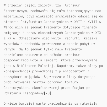
W trzeciej części zbiorów, tzw. Archiwum
Ekonomicznym, zachowało się mało interesujących nas
materiałów, gdyż większość archiwaliów odnosi się do
historii latyfundium Czartoryskich w XVII i XVIII w.
Wśród nich są jednak fragmenty dotyczące finansów
emigracji i spraw ekonomicznych Czartoryskich w XIX
i XX w. Odnajdziemy więc kwity, rachunki, książki
wydatków i dochodów prowadzone w czasie pobytu w
Paryżu. Są to jednak tylko małe fragmenty,
oddzielone sztucznie od całości archiwum
gospodarczego Hotelu Lambert, które przechowywane
jest w Bibliotece Polskiej. Napotkamy także ślady po
korespondencji prowadzonej z plenipotentami i
zarządcami majątków. Są wreszcie listy dotyczące
prób ratowania resztek ogromnej fortuny
Czartoryskich, skonfiskowanej przez Rosjan po
Powstaniu Listopadowy
[28]
.
O wiele bardziej warte uwzględnienia są materiały