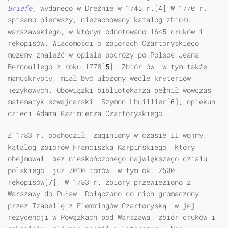
Briefe,
wydanego w Dreźnie w 1745 r.
[4]
W 1770 r.
spisano pierwszy, niezachowany katalog zbioru
warszawskiego, w którym odnotowano 1645 druków i
rękopisów. Wiadomości o zbiorach Czartoryskiego
możemy znaleźć w opisie podróży po Polsce Jeana
Bernoullego z roku 1778
[5]
. Zbiór ów, w tym także
manuskrypty, miał być ułożony wedle kryteriów
językowych. Obowiązki bibliotekarza pełnił wówczas
matematyk szwajcarski, Szymon Lhuillier
[6]
, opiekun
dzieci Adama Kazimierza Czartoryskiego.
Z 1783 r. pochodził, zaginiony w czasie II wojny,
katalog zbiorów Franciszka Karpińskiego, który
obejmował, bez nieskończonego największego działu
polskiego, już 7010 tomów, w tym ok. 2500
rękopisów
[7]
. W 1783 r. zbiory przewieziono z
Warszawy do Puław. Dołączono do nich gromadzony
przez Izabellę z Flemmingów Czartoryską, w jej
rezydencji w Powązkach pod Warszawą, zbiór druków i