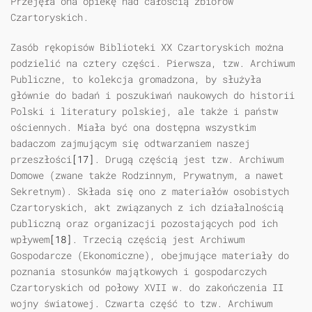
Przejęła ona opiekę nad całością zbiorów
Czartoryskich.
Zasób rękopisów Biblioteki XX Czartoryskich można
podzielić na cztery części. Pierwsza, tzw. Archiwum
Publiczne, to kolekcja gromadzona, by służyła
głównie do badań i poszukiwań naukowych do historii
Polski i literatury polskiej, ale także i państw
ościennych. Miała być ona dostępna wszystkim
badaczom zajmującym się odtwarzaniem naszej
przeszłości
[17]
. Drugą częścią jest tzw. Archiwum
Domowe (zwane także Rodzinnym, Prywatnym, a nawet
Sekretnym). Składa się ono z materiałów osobistych
Czartoryskich, akt związanych z ich działalnością
publiczną oraz organizacji pozostających pod ich
wpływem
[18]
. Trzecią częścią jest Archiwum
Gospodarcze (Ekonomiczne), obejmujące materiały do
poznania stosunków majątkowych i gospodarczych
Czartoryskich od połowy XVII w. do zakończenia II
wojny światowej. Czwarta część to tzw. Archiwum