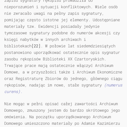
zapisu sygnatury rękopisu prowadziła do
nieporozumień i sytuacji konfliktowych. Wiele osób
nie zwracało uwagi na pełny zapis sygnatury,
pomijając często istotne jej elementy. Udostępniane
materiały tzw. Ewidencji posiadały jedynie
tymczasowe sygnatury podobne do numerów akcesji czy
księgi nabytków w innych archiwach i
bibliotekach
[22]
. W połowie lat siedemdziesiątych
postanowiono uporządkować ostatecznie opis sygnatur
zasobu rękopisów Biblioteki XX Czartoryskich.
Trwające prace mają ostatecznie włączyć Archiwum
Domowe, a w przyszłości także i Archiwum Ekonomiczne
oraz Registraturę Zbiorów do jednego, głównego ciągu
rękopisów, nadając im nowe, stałe sygnatury
(numerus
curens).
Nie mogąc w pełni opisać całej zawartości Archiwum
Domowego, zmuszony jestem do bardzo skrótowego jego
omówienia. Na początku uporządkowanego Archiwum
Domowego umieszczono materiały po Adamie Kazimierzu