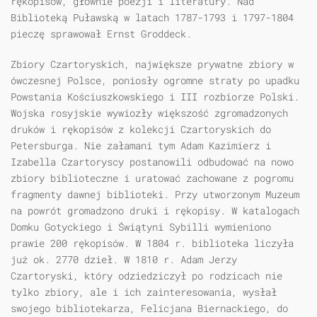
rękopisów, głównie poezji i literatury. Nad
Biblioteką Puławską w latach 1787-1793 i 1797-1804
pieczę sprawował Ernst Groddeck.
Zbiory Czartoryskich, największe prywatne zbiory w
ówczesnej Polsce, poniosły ogromne straty po upadku
Powstania Kościuszkowskiego i III rozbiorze Polski.
Wojska rosyjskie wywiozły większość zgromadzonych
druków i rękopisów z kolekcji Czartoryskich do
Petersburga. Nie załamani tym Adam Kazimierz i
Izabella Czartoryscy postanowili odbudować na nowo
zbiory biblioteczne i uratować zachowane z pogromu
fragmenty dawnej biblioteki. Przy utworzonym Muzeum
na powrót gromadzono druki i rękopisy. W katalogach
Domku Gotyckiego i Świątyni Sybilli wymieniono
prawie 200 rękopisów. W 1804 r. biblioteka liczyła
już ok. 2770 dzieł. W 1810 r. Adam Jerzy
Czartoryski, który odziedziczył po rodzicach nie
tylko zbiory, ale i ich zainteresowania, wysłał
swojego bibliotekarza, Felicjana Biernackiego, do