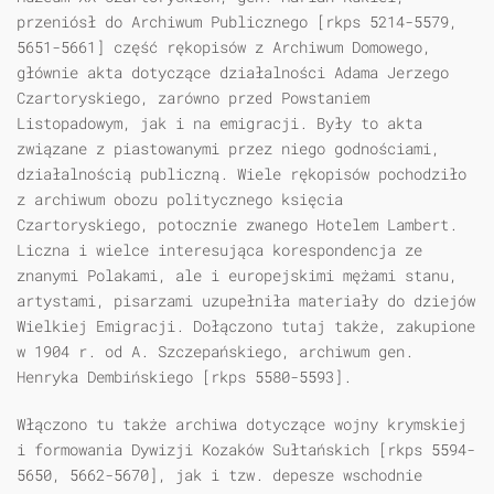
przeniósł do Archiwum Publicznego [rkps 5214-5579,
5651-5661] część rękopisów z Archiwum Domowego,
głównie akta dotyczące działalności Adama Jerzego
Czartoryskiego, zarówno przed Powstaniem
Listopadowym, jak i na emigracji. Były to akta
związane z piastowanymi przez niego godnościami,
działalnością publiczną. Wiele rękopisów pochodziło
z archiwum obozu politycznego księcia
Czartoryskiego, potocznie zwanego Hotelem Lambert.
Liczna i wielce interesująca korespondencja ze
znanymi Polakami, ale i europejskimi mężami stanu,
artystami, pisarzami uzupełniła materiały do dziejów
Wielkiej Emigracji. Dołączono tutaj także, zakupione
w 1904 r. od A. Szczepańskiego, archiwum gen.
Henryka Dembińskiego [rkps 5580-5593].
Włączono tu także archiwa dotyczące wojny krymskiej
i formowania Dywizji Kozaków Sułtańskich [rkps 5594-
5650, 5662-5670], jak i tzw. depesze wschodnie