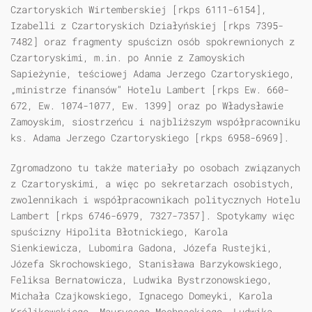
Czartoryskich Wirtemberskiej [rkps 6111-6154],
Izabelli z Czartoryskich Działyńskiej [rkps 7395-
7482] oraz fragmenty spuścizn osób spokrewnionych z
Czartoryskimi, m.in. po Annie z Zamoyskich
Sapieżynie, teściowej Adama Jerzego Czartoryskiego,
„ministrze finansów” Hotelu Lambert [rkps Ew. 660-
672, Ew. 1074-1077, Ew. 1399] oraz po Władysławie
Zamoyskim, siostrzeńcu i najbliższym współpracowniku
ks. Adama Jerzego Czartoryskiego [rkps 6958-6969].
Zgromadzono tu także materiały po osobach związanych
z Czartoryskimi, a więc po sekretarzach osobistych,
zwolennikach i współpracownikach politycznych Hotelu
Lambert [rkps 6746-6979, 7327-7357]. Spotykamy więc
spuścizny Hipolita Błotnickiego, Karola
Sienkiewicza, Lubomira Gadona, Józefa Rustejki,
Józefa Skrochowskiego, Stanisława Barzykowskiego,
Feliksa Bernatowicza, Ludwika Bystrzonowskiego,
Michała Czajkowskiego, Ignacego Domeyki, Karola
Królikowskiego, Maurycego Mochnackiego, Ludwika