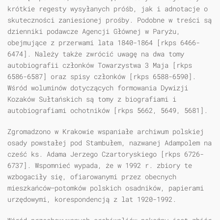
krótkie regesty wysyłanych próśb, jak i adnotacje o
skuteczności zaniesionej prośby. Podobne w treści są
dzienniki podawcze Agencji Głównej w Paryżu,
obejmujące z przerwami lata 1840-1864 [rkps 6466-
6474]. Należy także zwrócić uwagę na dwa tomy
autobiografii członków Towarzystwa 3 Maja [rkps
6586-6587] oraz spisy członków [rkps 6588-6590].
Wśród woluminów dotyczących formowania Dywizji
Kozaków Sułtańskich są tomy z biografiami i
autobiografiami ochotników [rkps 5662, 5649, 5681].
Zgromadzono w Krakowie wspaniałe archiwum polskiej
osady powstałej pod Stambułem, nazwanej Adampolem na
cześć ks. Adama Jerzego Czartoryskiego [rkps 6726-
6737]. Wspomnieć wypada, że w 1992 r. zbiory te
wzbogaciły się, ofiarowanymi przez obecnych
mieszkańców—potomków polskich osadników, papierami
urzędowymi, korespondencją z lat 1920-1992.