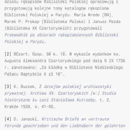
działu rękopisów Biblioteki Polskiej opracowują i
przygotowują kolejne tomy katalogów rękopisów
Biblioteki Polskiej w Paryżu. Maria Wrede (BN),
Marek P. Prokop (Biblioteka Polska) i Janusz Pezda
(Biblioteka XX Czartoryskich) przygotowali
Przewodnik po zbiorach rękopiśmiennych Biblioteki
Polskiej w Paryżu.
[2]
BCzart. Gosp. 50 k. 18. W wykazie wydatków ks.
Augusta Aleksandra Czartoryskiego pod datą 9 IX 1736
r. zanotowano: „Za kłódkę w Bibliotece Niebieskiego
Pałacu Baptyście 6 zł 10”.
[3]
K. Buczek, Z
dziejów polskiej archiwistyki
prywatnej. Archiwa XX. Czartoryskich [w:] Studia
historyczne ku czci Stanisława Kutrzeby,
t. 2,
Kraków 1938, s. 41-85.
[4]
D. Janocki,
Kritische Briefe an vertraute
Ferunde geschrieben und den Liebhabern der gelehrten