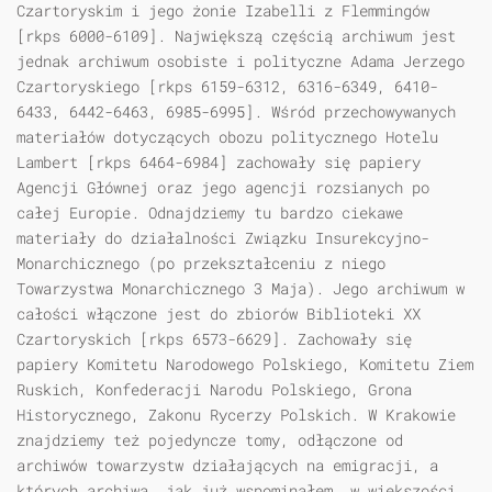
Czartoryskim i jego żonie Izabelli z Flemmingów
[rkps 6000-6109]. Największą częścią archiwum jest
jednak archiwum osobiste i polityczne Adama Jerzego
Czartoryskiego [rkps 6159-6312, 6316-6349, 6410-
6433, 6442-6463, 6985-6995]. Wśród przechowywanych
materiałów dotyczących obozu politycznego Hotelu
Lambert [rkps 6464-6984] zachowały się papiery
Agencji Głównej oraz jego agencji rozsianych po
całej Europie. Odnajdziemy tu bardzo ciekawe
materiały do działalności Związku Insurekcyjno-
Monarchicznego (po przekształceniu z niego
Towarzystwa Monarchicznego 3 Maja). Jego archiwum w
całości włączone jest do zbiorów Biblioteki XX
Czartoryskich [rkps 6573-6629]. Zachowały się
papiery Komitetu Narodowego Polskiego, Komitetu Ziem
Ruskich, Konfederacji Narodu Polskiego, Grona
Historycznego, Zakonu Rycerzy Polskich. W Krakowie
znajdziemy też pojedyncze tomy, odłączone od
archiwów towarzystw działających na emigracji, a
których archiwa, jak już wspominałem, w większości