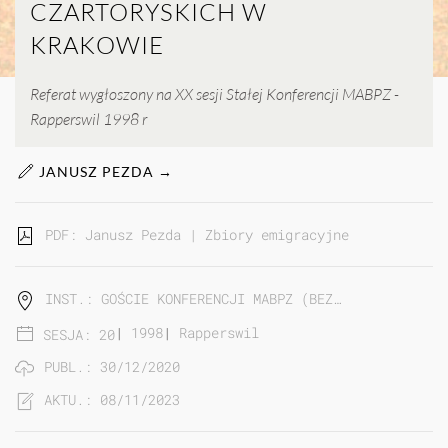
CZARTORYSKICH W
KRAKOWIE
Referat wygłoszony na XX sesji Stałej Konferencji MABPZ -
Rapperswil 1998 r
JANUSZ PEZDA →
PDF: Janusz Pezda | Zbiory emigracyjne w Archiwum 
INST.: GOŚCIE KONFERENCJI MABPZ (BEZ…
|
1998
|
Rapperswil
SESJA: 20
PUBL.: 30/12/2020
AKTU.: 08/11/2023