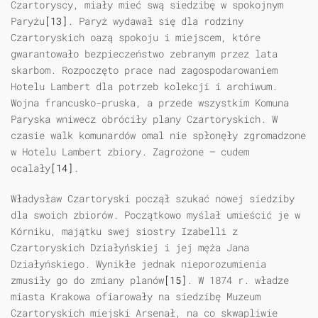
Czartoryscy, miały mieć swą siedzibę w spokojnym
Paryżu
[13]
. Paryż wydawał się dla rodziny
Czartoryskich oazą spokoju i miejscem, które
gwarantowało bezpieczeństwo zebranym przez lata
skarbom. Rozpoczęto prace nad zagospodarowaniem
Hotelu Lambert dla potrzeb kolekcji i archiwum.
Wojna francusko-pruska, a przede wszystkim Komuna
Paryska wniwecz obróciły plany Czartoryskich. W
czasie walk komunardów omal nie spłonęły zgromadzone
w Hotelu Lambert zbiory. Zagrożone — cudem
ocalały
[14]
.
Władysław Czartoryski począł szukać nowej siedziby
dla swoich zbiorów. Początkowo myślał umieścić je w
Kórniku, majątku swej siostry Izabelli z
Czartoryskich Działyńskiej i jej męża Jana
Działyńskiego. Wynikłe jednak nieporozumienia
zmusiły go do zmiany planów
[15]
. W 1874 r. władze
miasta Krakowa ofiarowały na siedzibę Muzeum
Czartoryskich miejski Arsenał, na co skwapliwie