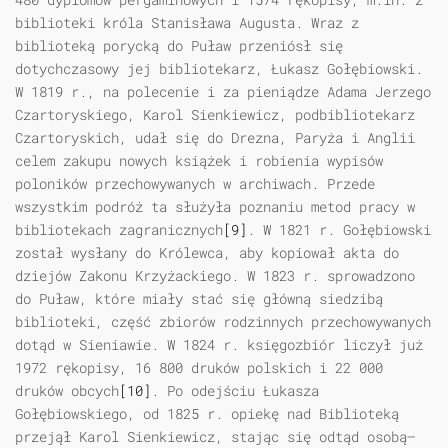
biblioteki króla Stanisława Augusta. Wraz z
biblioteką porycką do Puław przeniósł się
dotychczasowy jej bibliotekarz, Łukasz Gołębiowski.
W 1819 r., na polecenie i za pieniądze Adama Jerzego
Czartoryskiego, Karol Sienkiewicz, podbibliotekarz
Czartoryskich, udał się do Drezna, Paryża i Anglii
celem zakupu nowych książek i robienia wypisów
poloników przechowywanych w archiwach. Przede
wszystkim podróż ta służyła poznaniu metod pracy w
bibliotekach zagranicznych
[9]
. W 1821 r. Gołębiowski
został wysłany do Królewca, aby kopiował akta do
dziejów Zakonu Krzyżackiego. W 1823 r. sprowadzono
do Puław, które miały stać się główną siedzibą
biblioteki, część zbiorów rodzinnych przechowywanych
dotąd w Sieniawie. W 1824 r. księgozbiór liczył już
1972 rękopisy, 16 800 druków polskich i 22 000
druków obcych
[10]
. Po odejściu Łukasza
Gołębiowskiego, od 1825 r. opiekę nad Biblioteką
przejął Karol Sienkiewicz, stając się odtąd osobą—