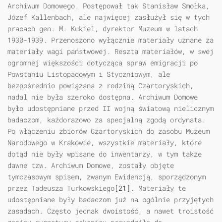
Archiwum Domowego. Postępował tak Stanisław Smołka,
Józef Kallenbach, ale najwięcej zasłużył się w tych
pracach gen. M. Kukiel, dyrektor Muzeum w latach
1930-1939. Przenoszono wyłącznie materiały uznane za
materiały wagi państwowej. Reszta materiałów, w swej
ogromnej większości dotycząca spraw emigracji po
Powstaniu Listopadowym i Styczniowym, ale
bezpośrednio powiązana z rodziną Czartoryskich,
nadal nie była szeroko dostępna. Archiwum Domowe
było udostępniane przed II wojną światową nielicznym
badaczom, każdorazowo za specjalną zgodą ordynata.
Po włączeniu zbiorów Czartoryskich do zasobu Muzeum
Narodowego w Krakowie, wszystkie materiały, które
dotąd nie były wpisane do inwentarzy, w tym także
dawne tzw. Archiwum Domowe, zostały objęte
tymczasowym spisem, zwanym Ewidencją, sporządzonym
przez Tadeusza Turkowskiego
[21]
. Materiały te
udostępniane były badaczom już na ogólnie przyjętych
zasadach. Często jednak dwoistość, a nawet troistość