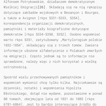
Alfonsem Potrykowskim, działaczem demokratycznym
Wielkiej Emigracji
[26]
. Składają się na nią rękopisy
dotyczące zakładów wojskowych w Besançon i Bourges,
a także w Avignon [rkps 5331-5333, 5354],
korespondencja organizacji demokratycznych,
pamiętniki i materiały biograficzne dotyczące
demokratów [rkps 5334-5350, 5352]. Osobno wspomnieć
warto rkps 5351, zatytułowany „Martylorogium polskie
1832-1854”, składający się z trzech tomów. Zawiera
informacje ułożone alfabetycznie o Polakach zmarłych
na emigracji. Często jednak są to informacje nie
sprawdzone, należy więc z nich korzystać z wielką
ostrożnością.
Spośród wielu przechowywanych pamiętników i
wspomnień wymienić chcę tylko kilka. Najciekawsze są
dzienniki, notatki i wspomnienia Hipolita
Błotnickiego, dotąd nie wydane, pozostawione w ponad
80 tomach, obejmujące lata od 1831 do 1885 [rkps
6781-6864]. Jest to bardzo interesujące źródło do