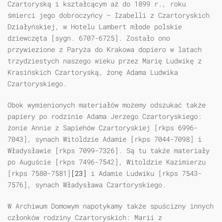
Czartoryską i kształcącym aż do 1899 r., roku
śmierci jego dobroczyńcy — Izabelli z Czartoryskich
Działyńskiej, w Hotelu Lambert młode polskie
dziewczęta [sygn. 6707-6725]. Zostało ono
przywiezione z Paryża do Krakowa dopiero w latach
trzydziestych naszego wieku przez Marię Ludwikę z
Krasińskich Czartoryską, żonę Adama Ludwika
Czartoryskiego.
Obok wymienionych materiałów możemy odszukać także
papiery po rodzinie Adama Jerzego Czartoryskiego:
żonie Annie z Sapiehów Czartoryskiej [rkps 6996-
7043], synach Witoldzie Adamie [rkps 7044-7098] i
Władysławie [rkps 7099-7326]. Są tu także materiały
po Auguście [rkps 7496-7542], Witoldzie Kazimierzu
[rkps 7580-7581]
[23]
i Adamie Ludwiku [rkps 7543-
7576], synach Władysława Czartoryskiego.
W Archiwum Domowym napotykamy także spuścizny innych
członków rodziny Czartoryskich: Marii z