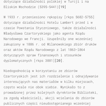
dotyczące działalności polskiej w Turcji i na
Bliskim Wschodzie (5395-5441)
[19]
W 1933 r. przeniesiono rękopisy [rkps 5682-5755]
dotyczące działalności Hotelu Lambert przed i w
czasie Powstania Styczniowego, także działalności
Władysława Czartoryskiego jako agenta Rządu
Narodowego we Francji. Uzupełniły one wcześniej
zakupiony w 1886 r. od Wilanowskiego zbiór druków
oraz aktów Rządu Narodowego z lat 1863—l864
dotyczących spraw finansowych i stosunków
dyplomatycznych [rkps 3881]
[20]
.
Niedogodnością w korzystaniu ze zbiorów
Czartoryskich jest ich rozdzielenie i odnajdywanie
interesujących nas materiałów w kilku miejscach,
często wcale nie obok siebie. Wynikało to z
prowadzonej przez kolejnych dyrektorów Biblioteki,
za zgodą właścicieli, akcji wcielania do zbiorów
publicznych części nieudostępnianego wcześniej