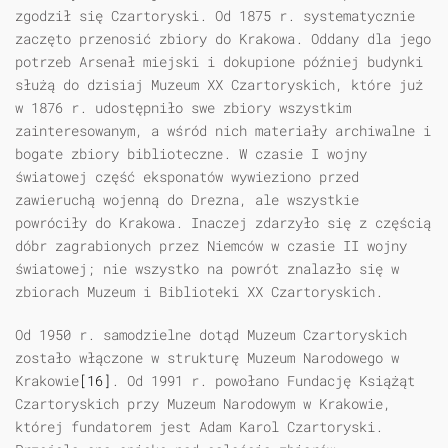
zgodził się Czartoryski. Od 1875 r. systematycznie
zaczęto przenosić zbiory do Krakowa. Oddany dla jego
potrzeb Arsenał miejski i dokupione później budynki
służą do dzisiaj Muzeum XX Czartoryskich, które już
w 1876 r. udostępniło swe zbiory wszystkim
zainteresowanym, a wśród nich materiały archiwalne i
bogate zbiory biblioteczne. W czasie I wojny
światowej część eksponatów wywieziono przed
zawieruchą wojenną do Drezna, ale wszystkie
powróciły do Krakowa. Inaczej zdarzyło się z częścią
dóbr zagrabionych przez Niemców w czasie II wojny
światowej; nie wszystko na powrót znalazło się w
zbiorach Muzeum i Biblioteki XX Czartoryskich.
Od 1950 r. samodzielne dotąd Muzeum Czartoryskich
zostało włączone w strukturę Muzeum Narodowego w
Krakowie
[16]
. Od 1991 r. powołano Fundację Książąt
Czartoryskich przy Muzeum Narodowym w Krakowie,
której fundatorem jest Adam Karol Czartoryski.