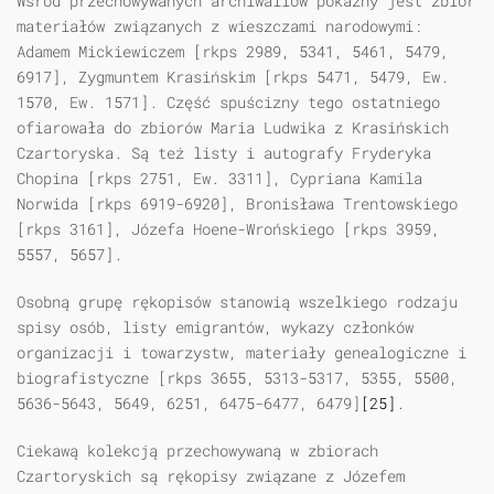
Wśród przechowywanych archiwaliów pokaźny jest zbiór
materiałów związanych z wieszczami narodowymi:
Adamem Mickiewiczem [rkps 2989, 5341, 5461, 5479,
6917], Zygmuntem Krasińskim [rkps 5471, 5479, Ew.
1570, Ew. 1571]. Część spuścizny tego ostatniego
ofiarowała do zbiorów Maria Ludwika z Krasińskich
Czartoryska. Są też listy i autografy Fryderyka
Chopina [rkps 2751, Ew. 3311], Cypriana Kamila
Norwida [rkps 6919-6920], Bronisława Trentowskiego
[rkps 3161], Józefa Hoene-Wrońskiego [rkps 3959,
5557, 5657].
Osobną grupę rękopisów stanowią wszelkiego rodzaju
spisy osób, listy emigrantów, wykazy członków
organizacji i towarzystw, materiały genealogiczne i
biografistyczne [rkps 3655, 5313-5317, 5355, 5500,
5636-5643, 5649, 6251, 6475-6477, 6479]
[25]
.
Ciekawą kolekcją przechowywaną w zbiorach
Czartoryskich są rękopisy związane z Józefem