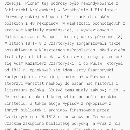
Szwecji. Plonem tej podróży było rewindykowanie z
Biblioteki Królewskiej w Sztokholmie i Biblioteki
Uniwersyteckiej w Uppsali 102 rzadkich druków
polskich i 48 rękopisów, w większości pochodzących z
archiwum kapituły warmińskiej, a wywiezionych z
Polski w czasie Potopu i drugiej wojny północnej
[8]
.
W latach 1811-1812 Czartoryscy zorganizowali także
poszukiwania w klasztorach małopolskich, skąd dzieła
trafiały do bibliotek: w Sieniawie, dokąd przeniósł
się Adam Kazimierz Czartoryski, i do Puław, którymi
od 1812 r. opiekował się Adam Jerzy Czartoryski.
Kontynuując dzieło ojca, zamierzał w Puławach
stworzyć warsztat naukowy do badań nad historią i
literaturą polską. Służyć temu miały zakupy; m.in. w
Petersburgu zakupił księgozbiór po pośle pruskim
Einstedlu, a także akcje wypisów z rękopisów z
innych bibliotek i archiwów finansowane przez
Czartoryskiego. W 1818 r. od wdowy po Tadeuszu
Czackim zakupiono bibliotekę porycką, a wraz z nią
480 dyplomów pergaminowych i 1574 rękopisy, m.in. z