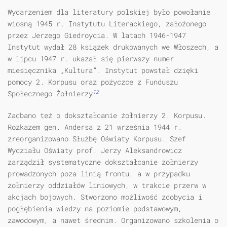
Wydarzeniem dla literatury polskiej było powołanie
wiosną 1945 r. Insty­tutu Literackiego, założonego
przez Jerzego Giedroycia. W latach 1946-1947
Instytut wydał 28 książek drukowanych we Włoszech, a
w lipcu 1947 r. ukazał się pierwszy numer
miesięcznika „Kultura”. Instytut powstał dzięki
pomocy 2. Korpusu oraz pożyczce z Funduszu
12
Społecznego Żołnierzy
.
Zadbano też o dokształcanie żołnierzy 2. Korpusu.
Rozkazem gen. Andersa z 21 września 1944 r.
zreorganizowano Służbę Oświaty Korpusu. Szef
Wydziału Oświaty prof. Jerzy Aleksandrowicz
zarządził systematyczne dokształcanie żołnierzy
prowadzonych poza linią frontu, a w przypadku
żołnierzy oddziałów liniowych, w trakcie przerw w
akcjach bojowych. Stworzono możliwość zdobycia i
pogłębienia wiedzy na poziomie podstawowym,
zawodowym, a nawet średnim. Organizowano szkolenia o