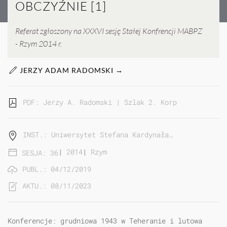
OBCZYŹNIE [1]
Referat zgłoszony na XXXVI sesję Stałej Konfrencji MABPZ
- Rzym 2014 r.
JERZY ADAM RADOMSKI →
PDF: Jerzy A. Radomski | Szlak 2. Korpusu Polskieg
INST.: Uniwersytet Stefana Kardynała…
|
2014
|
Rzym
SESJA: 36
PUBL.: 04/12/2019
AKTU.: 08/11/2023
Konferencje: grudniowa 1943 w Teheranie i lutowa