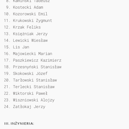
Kamiński Tadeusz
Kostecki Adam
Kozorowski Emil
Krukowski Zygmunt
Krzak Feliks
Księżniak Jerzy
Lewicki Wiesław
Lis Jan
Majowiecki Marian
Paszkiewicz Kazimierz
Przesnyński Stanisław
Skokowski Józef
Tarłowski Stanisław
Terlecki Stanisław
Wiktorski Paweł
Wiszniowski Alojzy
Zatłokaj Jerzy
III. INŻYNIERIA: