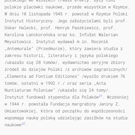
polskie placówki naukowe, przede wszystkim w Rzymie.
W dniu 10 listopada 1945 r. powstał w Rzymie Polski
Instytut Historyczny. Jego założycielami byli prof.
Oskar Halecki, prof. Henryk Paszkiewicz, prof.
Karolina Lanckorońska oraz ks. Infułat Walerian
Meysztowicz. Instytut wydawał m.in. Rocznik
„Antemurale” (Przedmurze), który zawiera studia z
zakresu historii, literatury i języka polskiego
/ukazało się 28 tomów/, wydawnictwo seryjne zbiory
źródeł do dziejów Polski /z archiwów zagranicznych/
„Elementa ad Fontium Editiones” /wyszło drukiem 76
tomów, ostatni w 1992 r./ oraz seria „Acta
Nuntiaturae Poloniae” /ukazało się 24 tomy/.
31
Instytut fundował stypendia dla Polaków
. Wcześniej
w 1944 r. powstała Fun­dacja margrabiny Janiny Z.
Umiastowskiej, która od początku do współczesności
wspomaga naukę polską udzielając zasiłków na studia
32
naukowe
.