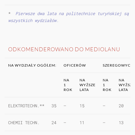
*
Pierwsze dwa lata na politechnice turyńskiej są w
wszystkich wydziałów.
ODKOMENDEROWANO DO MEDIOLANU
NA WYDZIAŁY OGÓŁEM:
OFICERÓW
SZEREGOWYCH
NA
NA
NA
NA
1
WYŻSZE
1
WYŻSZE
ROK
LATA
ROK
LATA
ELEKTROTECHN.**
35
—
15
—
20
CHEMII TECHN.
24
—
11
—
13