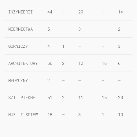
INŻYNIERII
44
—
29
—
14
MIERNICTWA
5
—
3
—
2
GÓRNICZY
4
1
—
—
3
ARCHITEKTURY
60
21
12
16
6
MEDYCZNY
2
—
—
—
—
SZT. PIĘKNE
51
2
11
15
20
MUZ. I ŚPIEW
15
—
3
1
10