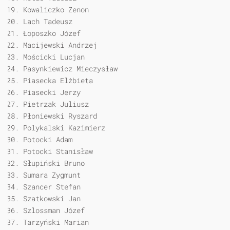
Kowaliczko Zenon
Lach Tadeusz
Łoposzko Józef
Macijewski Andrzej
Mościcki Lucjan
Pasynkiewicz Mieczysław
Piasecka Elżbieta
Piasecki Jerzy
Pietrzak Juliusz
Płoniewski Ryszard
Polykalski Kazimierz
Potocki Adam
Potocki Stanisław
Słupiński Bruno
Sumara Zygmunt
Szancer Stefan
Szatkowski Jan
Szlossman Józef
Tarzyński Marian