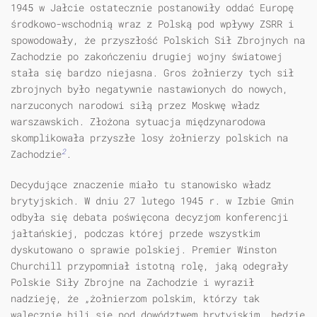
1945 w Jałcie osta­tecznie postanowiły oddać Europę
środkowo-wschodnią wraz z Polską pod wpływy ZSRR i
spowodowały, że przyszłość Polskich Sił Zbrojnych na
Za­chodzie po zakończeniu drugiej wojny światowej
stała się bardzo niejasna. Gros żołnierzy tych sił
zbrojnych było negatywnie nastawionych do nowych,
narzuconych narodowi siłą przez Moskwę władz
warszawskich. Złożona sy­tuacja międzynarodowa
skomplikowała przyszłe losy żołnierzy polskich na
2
Zachodzie
.
Decydujące znaczenie miało tu stanowisko władz
brytyjskich. W dniu 27 lutego 1945 r. w Izbie Gmin
odbyła się debata poświęcona decyzjom kon­ferencji
jałtańskiej, podczas której przede wszystkim
dyskutowano o sprawie polskiej. Premier Winston
Churchill przypomniał istotną rolę, jaką odegrały
Polskie Siły Zbrojne na Zachodzie i wyraził
nadzieję, że „żołnierzom polskim, którzy tak
walecznie bili się pod dowództwem brytyjskim, będzie