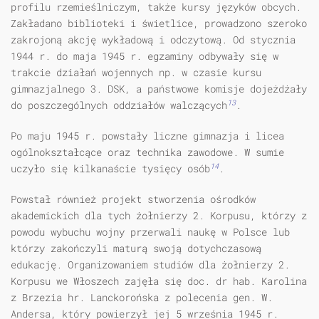
profilu rzemieślniczym, także kursy języków obcych.
Zakładano biblioteki i świetlice, prowadzono szeroko
zakrojoną akcję wykładową i odczytową. Od stycznia
1944 r. do maja 1945 r. egzaminy odbywały się w
trakcie działań wojennych np. w czasie kursu
gimnazjalnego 3. DSK, a państwowe komisje dojeżdżały
13
do poszczególnych oddziałów walczących
.
Po maju 1945 r. powstały liczne gimnazja i licea
ogólnokształcące oraz technika zawodowe. W sumie
14
uczyło się kilkanaście tysięcy osób
.
Powstał również projekt stworzenia ośrodków
akademickich dla tych żoł­nierzy 2. Korpusu, którzy z
powodu wybuchu wojny przerwali naukę w Polsce lub
którzy zakończyli maturą swoją dotychczasową
edukację. Organizowaniem studiów dla żołnierzy 2.
Korpusu we Włoszech zajęła się doc. dr hab. Karolina
z Brzezia hr. Lanckorońska z polecenia gen. W.
Andersa, który powierzył jej 5 września 1945 r.