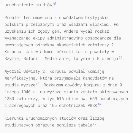
15
uruchomienie studiów
.
Problem ten omówiono z dowództwem brytyjskim,
polskimi przełożonymi oraz władzami włoskimi. Po
uzyskaniu ich zgody gen. Anders wydał rozkaz,
wyznaczając ekipy administracyjno-gospodarcze dla
powstających ośrodków akademickich żołnierzy 2.
Korpusu. Jak wiadomo, ośrodki takie powstały w
16
Rzymie, Bolonii, Mediolanie, Turynie i Florencji
.
Wydział Oświaty 2. Korpusu powołał Komisję
Weryfikacyjną, która przyj­mowała kandydatów na
17
studia wyższe
. Rozkazem dowódcy Korpusu z dnia 9
lutego 1946 r. na wyższe studia zostało skierowanych
1280 żołnierzy, w tym 516 oficerów, 669 podchorążych
18
i szeregowych oraz 105 ochotniczek PWSK
.
Kierunki uruchomionych studiów oraz liczbę
19
studiujących obrazuje poniższa tabela
.