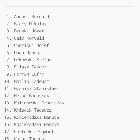
Apanel Bernard
Biały Mikołaj
Bruski Józef
Cało Romuald
Chomicki Józef
Daab Janusz
Dekowski Stefan
Eliasz Teodor
Forman Eufry
Gotlib Tadeusz
Granisz Stanisław
Herse Bogusław
Kalinowski Stanisław
Kmiecik Tadeusz
Kosieradzka Danuta
Kosieradzki Henryk
Kostecki Zygmunt
Kotas Tadeusz