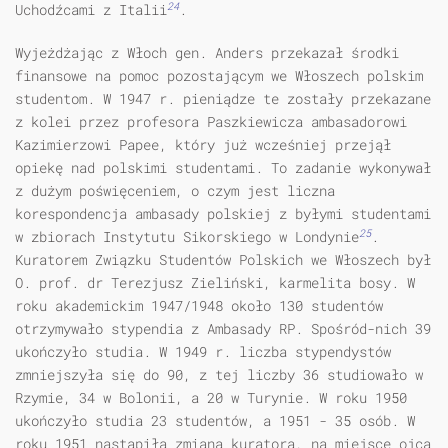
24
Uchodźcami z Italii
.
Wyjeżdżając z Włoch gen. Anders przekazał środki
finansowe na pomoc pozostającym we Włoszech polskim
studentom. W 1947 r. pieniądze te zostały przekazane
z kolei przez profesora Paszkiewicza ambasadorowi
Kazimierzowi Papee, który już wcześniej przejął
opiekę nad polskimi studentami. To zadanie wykonywał
z dużym poświęceniem, o czym jest liczna
korespondencja amba­sady polskiej z byłymi studentami
25
w zbiorach Instytutu Sikorskiego w Londynie
.
Kuratorem Związku Studentów Polskich we Włoszech był
O. prof. dr Terezjusz Zieliński, karmelita bosy. W
roku akademickim 1947/1948 około 130 studentów
otrzymywało stypendia z Ambasady RP. Spośród-nich 39
ukoń­czyło studia. W 1949 r. liczba stypendystów
zmniejszyła się do 90, z tej liczby 36 studiowało w
Rzymie, 34 w Bolonii, a 20 w Turynie. W roku 1950
ukończyło studia 23 studentów, a 1951 - 35 osób. W
roku 1951 nastąpiła zmiana kuratora, na miejsce ojca