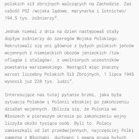
polskich sił zbrojnych walczących na Zachodzie. Zaś
całość PSZ /wojska lądowe, marynarka i lotnictwo/
8
194,5 tys. żołnierzy
.
Jednak niemal z dnia na dzień następował stały
dopływ żołnierzy do szeregów Wojska Polskiego.
Rekrutowali się oni głównie z byłych polskich jeńców
wojennych z niemieckich obozów jenieckich /tzw.
oflagów i stalagów/, z uwolnionych uczestników
powstania warszawskiego. Nastąpił więc znaczny
wzrost liczebny Polskich Sił Zbrojnych, 1 lipca 1945
9
wynosił już 228 tys. ludzi
.
Interesujące nas tutaj pytanie brzmi, jaka była
sytuacja Polaków i Polonii włoskiej po zakończeniu
działań wojennych. Oblicza się, że Polonia we
Włoszech w pierwszym okresie po zakończeniu wojny
liczyła około tysiąca osób. Byli to. Polacy
zamieszkali od lat przedwojennych, najczęściej Polki
zamężne z Włochami, duchowni i pewna grupa byłych