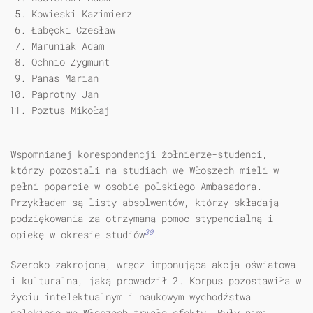
Kowieski Kazimierz
Łabęcki Czesław
Maruniak Adam
Ochnio Zygmunt
Panas Marian
Paprotny Jan
Poztus Mikołaj
Wspomnianej korespondencji żołnierze-studenci,
którzy pozostali na stu­diach we Włoszech mieli w
pełni poparcie w osobie polskiego Ambasadora.
Przykładem są listy absolwentów, którzy składają
podziękowania za otrzymaną pomoc stypendialną i
30
opiekę w okresie studiów
.
Szeroko zakrojona, wręcz imponująca akcja oświatowa
i kulturalna, jaką prowadził 2. Korpus pozostawiła w
życiu intelektualnym i naukowym wychodź­stwa
polskiego we Włoszech trwałe efekty. Były nimi