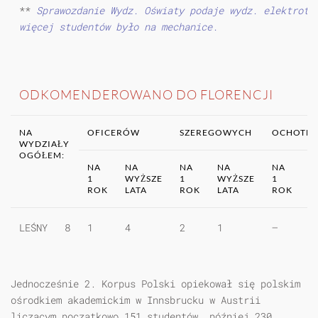
**
Sprawozdanie Wydz. Oświaty podaje wydz. elektrote
więcej studentów było na mechanice.
ODKOMENDEROWANO DO FLORENCJI
NA
OFICERÓW
SZEREGOWYCH
OCHOTNI
WYDZIAŁY
OGÓŁEM:
NA
NA
NA
NA
NA
N
1
WYŻSZE
1
WYŻSZE
1
W
ROK
LATA
ROK
LATA
ROK
L
LEŚNY
8
1
4
2
1
—
—
Jednocześnie 2. Korpus Polski opiekował się polskim
ośrodkiem akade­mickim w Innsbrucku w Austrii
liczącym początkowo 151 studentów, póź­niej 230