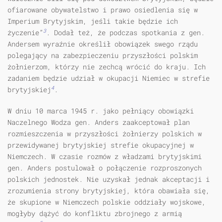
ofiarowane obywatelstwo i prawo osiedlenia się w
Imperium Brytyjskim, jeśli takie będzie ich
3
życzenie”
. Dodał też, że podczas spotkania z gen.
Andersem wyraźnie określił obowiązek swego rządu
polegający na zabezpieczeniu przyszłości polskim
żołnierzom, którzy nie zechcą wrócić do kraju. Ich
zadaniem będzie udział w okupacji Niemiec w strefie
4
brytyjskiej
.
W dniu 10 marca 1945 r. jako pełniący obowiązki
Naczelnego Wodza gen. Anders zaakceptował plan
rozmieszczenia w przyszłości żołnierzy polskich w
przewidywanej brytyjskiej strefie okupacyjnej w
Niemczech. W czasie roz­mów z władzami brytyjskimi
gen. Anders postulował o połączenie rozproszo­nych
polskich jednostek. Nie uzyskał jednak akceptacji i
zrozumienia strony brytyjskiej, która obawiała się,
że skupione w Niemczech polskie oddziały wojskowe,
mogłyby dążyć do konfliktu zbrojnego z armią