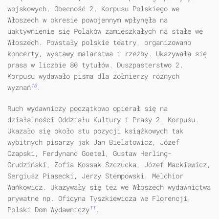
wojskowych. Obec­ność 2. Korpusu Polskiego we
Włoszech w okresie powojennym wpłynęła na
uaktywnienie się Polaków zamieszkałych na stałe we
Włoszech. Powstały polskie teatry, organizowano
koncerty, wystawy malarstwa i rzeźby. Ukazywała się
prasa w liczbie 80 tytułów. Duszpasterstwo 2.
Korpusu wydawało pisma dla żołnierzy różnych
10
wyznań
.
Ruch wydawniczy początkowo opierał się na
działalności Oddziału Kultury i Prasy 2. Korpusu.
Ukazało się około stu pozycji książkowych tak
wybitnych pisarzy jak Jan Bielatowicz, Józef
Czapski, Ferdynand Goetel, Gustaw Herling-
Grudziński, Zofia Kossak-Szczucka, Józef Mackiewicz,
Sergiusz Piasecki, Jerzy Stempowski, Melchior
Wańkowicz. Ukazywały się też we Włoszech wydawnictwa
prywatne np. Oficyna Tyszkiewicza we Florencji,
11
Polski Dom Wydawniczy
.