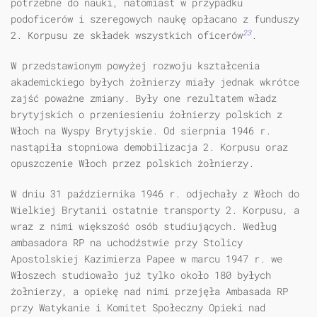
potrzebne do nauki, natomiast w przypadku
podoficerów i szeregowych naukę opłacano z funduszy
23
2. Korpusu ze składek wszystkich oficerów
.
W przedstawionym powyżej rozwoju kształcenia
akademickiego byłych żołnierzy miały jednak wkrótce
zajść poważne zmiany. Były one rezultatem władz
brytyjskich o przeniesieniu żołnierzy polskich z
Włoch na Wyspy Bry­tyjskie. Od sierpnia 1946 r.
nastąpiła stopniowa demobilizacja 2. Korpusu oraz
opuszczenie Włoch przez polskich żołnierzy.
W dniu 31 października 1946 r. odjechały z Włoch do
Wielkiej Brytanii ostatnie transporty 2. Korpusu, a
wraz z nimi większość osób studiujących. Według
ambasadora RP na uchodźstwie przy Stolicy
Apostolskiej Kazimierza Papee w marcu 1947 r. we
Włoszech studiowało już tylko około 180 byłych
żołnierzy, a opiekę nad nimi przejęła Ambasada RP
przy Watykanie i Komitet Społeczny Opieki nad