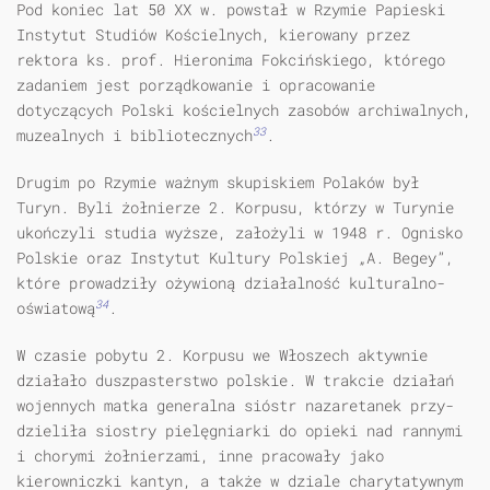
Pod koniec lat 50 XX w. powstał w Rzymie Papieski
Instytut Studiów Ko­ścielnych, kierowany przez
rektora ks. prof. Hieronima Fokcińskiego, którego
zadaniem jest porządkowanie i opracowanie
dotyczących Polski kościelnych zasobów archiwalnych,
33
muzealnych i bibliotecznych
.
Drugim po Rzymie ważnym skupiskiem Polaków był
Turyn. Byli żołnie­rze 2. Korpusu, którzy w Turynie
ukończyli studia wyższe, założyli w 1948 r. Ognisko
Polskie oraz Instytut Kultury Polskiej „A. Begey”,
które prowadziły ożywioną działalność kulturalno-
34
oświatową
.
W czasie pobytu 2. Korpusu we Włoszech aktywnie
działało duszpasterstwo polskie. W trakcie działań
wojennych matka generalna sióstr nazaretanek przy­
dzieliła siostry pielęgniarki do opieki nad rannymi
i chorymi żołnierzami, inne pracowały jako
kierowniczki kantyn, a także w dziale charytatywnym