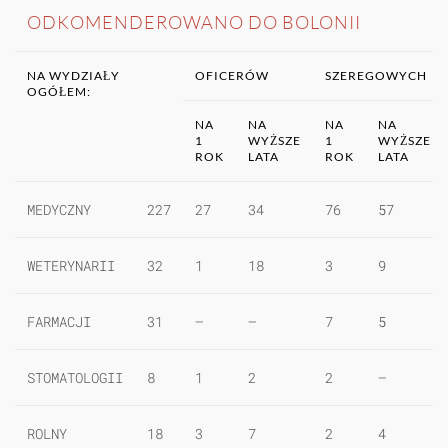
ODKOMENDEROWANO DO BOLONII
NA WYDZIAŁY
OFICERÓW
SZEREGOWYCH
OGÓŁEM:
NA
NA
NA
NA
1
WYŻSZE
1
WYŻSZE
ROK
LATA
ROK
LATA
MEDYCZNY
227
27
34
76
57
WETERYNARII
32
1
18
3
9
FARMACJI
31
—
—
7
5
STOMATOLOGII
8
1
2
2
—
ROLNY
18
3
7
2
4