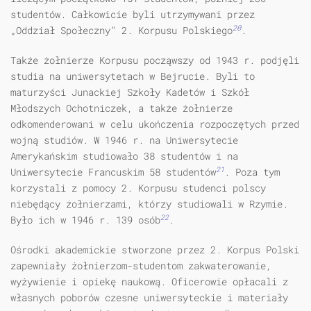
studentów. Całkowicie byli utrzymywani przez
20
„Oddział Społeczny” 2. Korpusu Polskiego
.
Także żołnierze Korpusu począwszy od 1943 r. podjęli
studia na uniwersytetach w Bejrucie. Byli to
maturzyści Junackiej Szkoły Kadetów i Szkół
Młodszych Ochotniczek, a także żołnierze
odkomenderowani w celu ukończenia rozpoczętych przed
wojną studiów. W 1946 r. na Uniwersytecie
Amerykańskim studiowało 38 studentów i na
21
Uniwersytecie Francuskim 58 studentów
. Poza tym
korzystali z pomocy 2. Korpusu studenci polscy
niebędący żołnierzami, którzy studiowali w Rzymie.
22
Było ich w 1946 r. 139 osób
.
Ośrodki akademickie stworzone przez 2. Korpus Polski
zapewniały żołnie­rzom-studentom zakwaterowanie,
wyżywienie i opiekę naukową. Oficerowie opłacali z
własnych poborów czesne uniwersyteckie i materiały