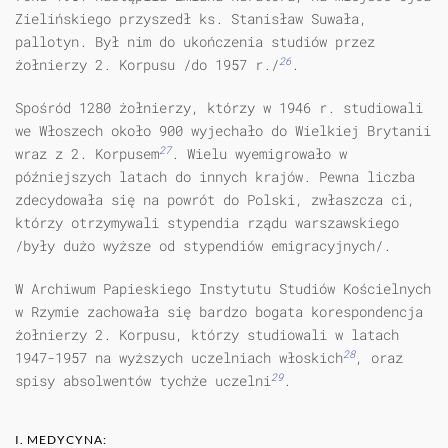
Zielińskiego przyszedł ks. Stanisław Suwała,
pallotyn. Był nim do ukończenia studiów przez
26
żołnierzy 2. Korpusu /do 1957 r./
.
Spośród 1280 żołnierzy, którzy w 1946 r. studiowali
we Włoszech około 900 wyjechało do Wielkiej Brytanii
27
wraz z 2. Korpusem
. Wielu wyemigrowało w
późniejszych latach do innych krajów. Pewna liczba
zdecydowała się na powrót do Polski, zwłaszcza ci,
którzy otrzymywali stypendia rządu war­szawskiego
/były dużo wyższe od stypendiów emigracyjnych/.
W Archiwum Papieskiego Instytutu Studiów Kościelnych
w Rzymie za­chowała się bardzo bogata korespondencja
żołnierzy 2. Korpusu, którzy studiowali w latach
28
1947-1957 na wyższych uczelniach włoskich
, oraz
29
spisy absolwentów tychże uczelni
.
I. MEDYCYNA: