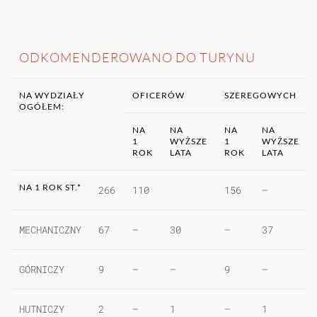
ODKOMENDEROWANO DO TURYNU
NA WYDZIAŁY
OFICERÓW
SZEREGOWYCH
OGÓŁEM:
NA
NA
NA
NA
1
WYŻSZE
1
WYŻSZE
ROK
LATA
ROK
LATA
NA 1 ROK ST.*
266
110
156
—
MECHANICZNY
67
—
30
—
37
GÓRNICZY
9
—
—
9
—
HUTNICZY
2
—
1
—
1