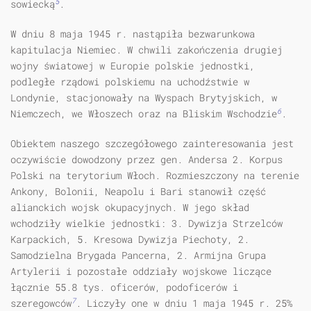
5
sowiecką
.
W dniu 8 maja 1945 r. nastąpiła bezwarunkowa
kapitulacja Niemiec. W chwili zakończenia drugiej
wojny światowej w Europie polskie jednostki,
podległe rządowi polskiemu na uchodźstwie w
Londynie, stacjonowały na Wy­spach Brytyjskich, w
6
Niemczech, we Włoszech oraz na Bliskim Wschodzie
.
Obiektem naszego szczegółowego zainteresowania jest
oczywiście dowo­dzony przez gen. Andersa 2. Korpus
Polski na terytorium Włoch. Rozmiesz­czony na terenie
Ankony, Bolonii, Neapolu i Bari stanowił część
alianckich wojsk okupacyjnych. W jego skład
wchodziły wielkie jednostki: 3. Dywizja Strzelców
Karpackich, 5. Kresowa Dywizja Piechoty, 2.
Samodzielna Brygada Pancerna, 2. Armijna Grupa
Artylerii i pozostałe oddziały wojskowe liczące
łącznie 55.8 tys. oficerów, podoficerów i
7
szeregowców
. Liczyły one w dniu 1 maja 1945 r. 25%