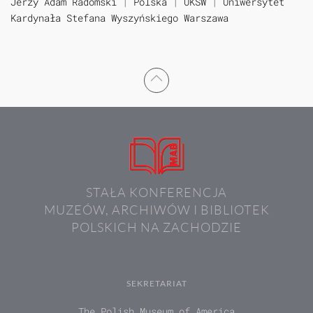
Jerzy Adam Radomski
|
Polska
|
UKSW
|
Uniwersytet
Kardynała Stefana Wyszyńskiego Warszawa
STAŁA KONFERENCJA
MUZEÓW, ARCHIWÓW I BIBLIOTEK
POLSKICH NA ZACHODZIE
SEKRETARIAT
The Polish Museum of America