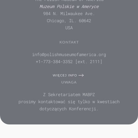
Muzeum Polskie w Ameryce
984 N. Milwaukee Ave.
Chicago, IL. 60642
USA
KONTAKT
info@polishmuseumofamerica.org
+1-773-384-3352 [ext. 2111]
WIĘCEJ INFO
UWAGA
Z Sekretariatem MABPZ
prosimy kontaktować się tylko w kwestiach
dotyczących Konferencji.