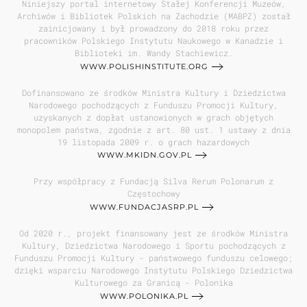
Niniejszy portal internetowy Stałej Konferencji Muzeów,
Archiwów i Bibliotek Polskich na Zachodzie (MABPZ) został
zainicjowany i był prowadzony do 2018 roku przez
pracowników Polskiego Instytutu Naukowego w Kanadzie i
Biblioteki im. Wandy Stachiewicz.
WWW.POLISHINSTITUTE.ORG
Dofinansowano ze środków Ministra Kultury i Dziedzictwa
Narodowego pochodzących z Funduszu Promocji Kultury,
uzyskanych z dopłat ustanowionych w grach objętych
monopolem państwa, zgodnie z art. 80 ust. 1 ustawy z dnia
19 listopada 2009 r. o grach hazardowych
WWW.MKIDN.GOV.PL
Przy współpracy z Fundacją Silva Rerum Polonarum z
Częstochowy
WWW.FUNDACJASRP.PL
Od 2020 r., projekt finansowany jest ze środków Ministra
Kultury, Dziedzictwa Narodowego i Sportu pochodzących z
Funduszu Promocji Kultury - państwowego funduszu celowego;
dzięki wsparciu Narodowego Instytutu Polskiego Dziedzictwa
Kulturowego za Granicą - Polonika
WWW.POLONIKA.PL