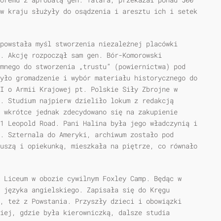
w kraju służyły do osądzenia i aresztu ich i setek
powstała myśl stworzenia niezależnej placówki
. Akcję rozpoczął sam gen. Bór-Komorowski
mnego do stworzenia „trustu” (powiernictwa) pod
yło gromadzenie i wybór materiału historycznego do
I o Armii Krajowej pt. Polskie Siły Zbrojne w
. Studium najpierw dzieliło lokum z redakcją
 wkrótce jednak zdecydowano się na zakupienie
1 Leopold Road. Pani Halina była jego władczynią i
. Szternala do Ameryki, archiwum zostało pod
uszą i opiekunką, mieszkała na piętrze, co równało
 Liceum w obozie cywilnym Foxley Camp. Będąc w
i języka angielskiego. Zapisała się do Kręgu
, też z Powstania. Przyszły dzieci i obowiązki
niej, gdzie była kierowniczką, dalsze studia