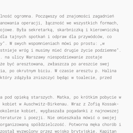
lność ogromna. Począwszy od znajomości zagadnień
anowania operacji, łączność we wszystkich formach,
ojowe. Była sekretarką, skarbniczką i kierowniczką
dla tajnych spotkań i odpraw dla przywódców, co
y”. W swych wspomnieniach mówi po prostu: „w
stnieje wróg i musimy mieć drugie życie podziemne”.
r. na ulicy Warszawy niespodziewanie zostaje
że być aresztowana, zwłaszcza po areszcie swej
ia, po okrutnym biciu. W czasie aresztu p. Halina
który zdążyła zniszczyć będąc w toalecie, przed
a pod opieką starszych. Matka, po krótkim pobycie w
 kobiet w Auschwitz-Birkenau. Wraz z Zofią Kossak-
okolenie kobiet, wygłaszała pogadanki z najnowszej
teraturze i poezji. Nie omieszkała mówić o swojej
organizowaną spółdzielczość. Potworna męka chorób i
został wyzwolony przez wojsko brytyjskie. Kapitan