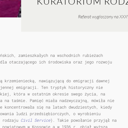
KURATORIUM ROD
Referat wygłoszony na XXXVI
ńskich, zamieszkałych na wschodnich rubieżach
dla otaczającego ich środowiska oraz jego rozwoju
ą krzemieniecką, nawiązującą do emigracji dawnej
jennej emigracji. Ten tryptyk historyczny nie
kiej, która w ostatnim okresie swego życia, na
a na taśmie. Pamięć miała nadzwyczajną, mówiła nie
e koncentrowała się na latach dwudziestych, kiedy
owania ludzi przedsiębiorczych, o wyrobieniu
w rodzaju
Civil Service
). Takie powołanie przyjął na
 powiatowym w Kossowie a w 1936 r. objął wyższą