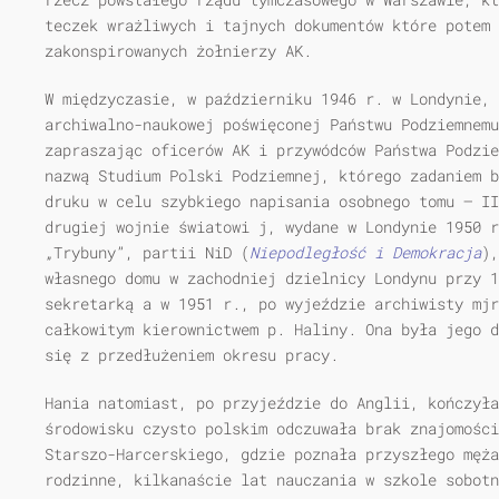
teczek wrażliwych i tajnych dokumentów które potem 
zakonspirowanych żołnierzy AK.
W międzyczasie, w październiku 1946 r. w Londynie, 
archiwalno-naukowej poświęconej Państwu Podziemnemu
zapraszając oficerów AK i przywódców Państwa Podzie
nazwą Studium Polski Podziemnej, którego zadaniem b
druku w celu szybkiego napisania osobnego tomu — II
drugiej wojnie światowi j, wydane w Londynie 1950 r
„Trybuny”, partii NiD (
Niepodległość i Demokracja
),
własnego domu w zachodniej dzielnicy Londynu przy 1
sekretarką a w 1951 r., po wyjeździe archiwisty mjr
całkowitym kierownictwem p. Haliny. Ona była jego d
się z przedłużeniem okresu pracy.
Hania natomiast, po przyjeździe do Anglii, kończyła
środowisku czysto polskim odczuwała brak znajomośc
Starszo-Harcerskiego, gdzie poznała przyszłego męża
rodzinne, kilkanaście lat nauczania w szkole sobot