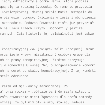
 cechy odziedziczyła córka Hania, która podczas
ącą się tu rodziną żydowską. Od momentu przybycia
 Kowalczykównej, dawnej szkole Matki. Wstąpiła do
e pierwszej pomocy, ćwiczenia w lesie i obchodzenia
 szesnaście. Podczas Powstania miała już przydział
h na Placu Trzech Krzyży. Dochodziły jeszcze
rannych. Cała historia jej działalności jest także
 konspiracyjnej ZWZ (Związek Walki Zbrojnej). Wraz
organizuje w swym mieszkaniu 5 osobową grupę dla
ch do prasy konspiracyjnej. Wkrótce otrzymuje
j w Komendzie Głównej ZWZ, o zorganizowanie komórki
ch harcerek do służby konspiracyjnej. Z tej komórki
stała odrzucona.
m razem od mjr Janiny Karasiównej. Po
a” oraz rozkaz — „pójdzie pani do szefa sztabu i
żało stworzenie sieci łączności dla szefa Komendy
óźniej, że był nim płk służby stałej, Tadeusz