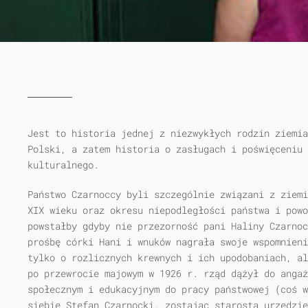
Jest to historia jednej z niezwykłych rodzin ziemia
Polski, a zatem historia o zasługach i poświęceniu 
kulturalnego.
Państwo Czarnoccy byli szczególnie związani z ziemi
XIX wieku oraz okresu niepodległości państwa i powo
powstałby gdyby nie przezorność pani Haliny Czarnoc
prośbę córki Hani i wnuków nagrała swoje wspomnieni
tylko o rozlicznych krewnych i ich upodobaniach, al
po przewrocie majowym w 1926 r. rząd dążył do angaż
społecznym i edukacyjnym do pracy państwowej (coś 
siebie Stefan Czarnocki, zostając starostą urzędzie