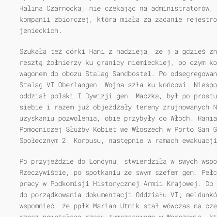
Halina Czarnocka, nie czekając na administratorów, 
kompanii zbiorczej, która miała za zadanie rejestro
jenieckich.
Szukała też córki Hani z nadzieją, że j ą gdzieś zn
resztą żołnierzy ku granicy niemieckiej, po czym ko
wagonem do obozu Stalag Sandbostel. Po odsegregowan
Stalag VI Oberlangen. Wojna szła ku końcowi. Niespo
oddział polski I Dywizji gen. Maczka, był po prostu
siebie i razem już objeżdżały tereny zrujnowanych 
uzyskaniu pozwolenia, obie przybyły do Włoch. Hania
Pomocniczej Służby Kobiet we Włoszech w Porto San G
Społecznym 2. Korpusu, następnie w ramach ewakuacj
Po przyjeździe do Londynu, stwierdziła w swych wspo
Rzeczywiście, po spotkaniu ze swym szefem gen. Pełc
pracy w Podkomisji Historycznej Armii Krajowej. Do 
do porządkowania dokumentacji Oddziału VI; meldunkó
wspomnieć, że ppłk Marian Utnik stał wówczas na cze
rzecz powstałego rządu tymczasowego w Warszawie, kt