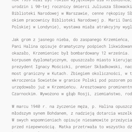
urodzin i 90-tej rocznicy śmierci Juliusza Słowacki
Biblioteki Narodowej w Warszawie, cenne rękopisy Sł
okiem pracownicy Biblioteki Narodowej p. Marii Dani
Polskiej w Londynie), wystawa miała atrakcyjny wygl
Jak grom z jasnego nieba, do zaspanego Krzemieńca, 
Pani Halina opisuje dramatyczny pośpiech likwidowan
okazało, Krzemieniec był bombardowany 12 września. 
korpusem dyplomatycznym, opuszczało miasto kierując
prezydent Ignacy Mościcki, premier Składkowski, nac
most graniczny w Kutach. Zbiegiem okoliczności, w t
wkroczenia Sowietów w granice Polski pod pozorem p
urzędowało już w Krzemieńcu. Aresztowano prominentn
Czarnockim. Wywożono w głąb Rosji, ziemiaństwo, ro
W marcu 1940 r. na życzenie męża, p. Halina opuszcz
młodszym synem Bohdanem, z nadzieją dotarcia wszelk
W swych wspomnieniach opisuje niesamowite przeżycia
przed niepewnością. Matka przetrwała to wszystko dz