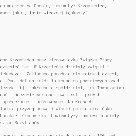
go miejsca na Podolu, jakim był Krzemieniec,
wane jako „miasto wiecznej tęsknoty”.
dna Krzemieńca oraz kierowniczka Związku Pracy
dziesięć lat. W Krzemieńcu działały związki i
iekuńczej. Zakładano poradnie dla matek i dzieci,
e. Pani Halina jeździła konno do powiatowych osad,
lczości tj. zakładanie spółdzielni, jak Towarzystwo
ość i poczucie wartości swej roli, praw i
u społecznego i państwowego. Na Kresach
lachta przyzagrodowa i wioski polsko-ukraińsko-
harakter środowiska, bowiem były tam dwa kościoły
sztor Bazylianów.
 bowiem przygotowywano się do uczczenia 130-tych