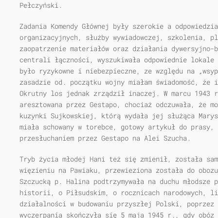
Pełczyński.
Zadania Komendy Głównej były szerokie a odpowiedzia
organizacyjnych, służby wywiadowczej, szkolenia, pl
zaopatrzenie materiałów oraz działania dywersyjno-b
centrali łączności, wyszukiwała odpowiednie lokale 
było ryzykowne i niebezpieczne, ze względu na „wsyp
zasadzie od. początku wojny miałam świadomość, że i
Okrutny los jednak zrządził inaczej. W marcu 1943 
aresztowana przez Gestapo, chociaż odczuwała, że mo
kuzynki Sujkowskiej, którą wydała jej służąca Marys
miała schowany w torebce, gotowy artykuł do prasy, 
przesłuchaniem przez Gestapo na Alei Szucha.
Tryb życia młodej Hani też się zmienił, została sam
więzieniu na Pawiaku, przewieziona została do obozu
Szczucką p. Halina podtrzymywała na duchu młodsze p
historii, o Piłsudskim, o rocznicach narodowych, li
działalności w budowaniu przyszłej Polski, poprzez 
wyczerpania skończyła się 5 maja 1945 r., gdy obóz 