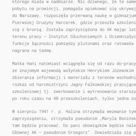
którego miała w nadmiarze. Nic dziwnego, że te same
pobytu na prowincji, pomagała opiekować się ukrywaj
do Warszawy, rozpoczęła przerwaną naukę w gimnazjum
Pierwszej Drużyny Harcerek, gdzie przeszła szkoleni
się z bronią. Została zaprzysiężona do AK mając lat
terenu pracy — Instytut Głuchoniemych i Ociemniałyc
funkcje łączności pomiędzy plutonami oraz ratowała 
nagrana na taśmę.
Matka Hani natomiast wciągnęła się od razu do-pracy
ze znajomym wojewodą wołyńskim Henrykiem Józewskim 
zbierania informacji i materiału z terenów wschodni
rozkaz od harcmistrzyni Jagny Falkowskiej pracujące
szkoleniowej tj. zwerbowanie i wytrenowanie starszy
po roku czasu na 40 przeszkoleniach, tylko jedna zo
W sierpniu 1941 r. p. Halina otrzymała wezwanie ty
zaprzysiężeniu, otrzymała pseudonim „Maryla Bonińsk
tam będzie pracować. Do pani obowiązków będzie nale
Głównej AK — pseudonim Grzegorz”. Dowiedziała się p