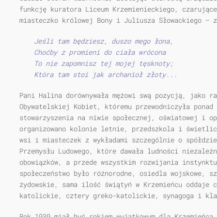
funkcję kuratora Liceum Krzemienieckiego, czarujące
miasteczko królowej Bony i Juliusza Słowackiego — z
Jeśli tam będziesz, duszo mego łona,
Choćby z promieni do ciała wrócona
To nie zapomnisz tej mojej tęsknoty;
Która tam stoi jak archanioł złoty...
Pani Halina dorównywała mężowi swą pozycją, jako ra
Obywatelskiej Kobiet, któremu przewodniczyła ponad 
stowarzyszenia na niwie społecznej, oświatowej i op
organizowano kolonie letnie, przedszkola i świetlic
wsi i miasteczek z wykładami szczególnie o spółdzie
Przemysłu Ludowego, które dawała ludności niezależn
obowiązków, a przede wszystkim rozwijania instynkt
społeczeństwo było różnorodne, osiedla wojskowe, sz
żydowskie, sama ilość świątyń w Krzemieńcu oddaje c
katolickie, cztery greko-katolickie, synagoga i kla
Rok 1939 miał być rokiem wyjątkowym dla Krzemieńca,