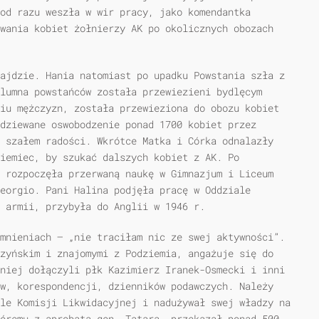
od razu weszła w wir pracy, jako komendantka
wania kobiet żołnierzy AK po okolicznych obozach
ajdzie. Hania natomiast po upadku Powstania szła z
lumna powstańców została przewiezieni bydlęcym
iu mężczyzn, została przewieziona do obozu kobiet
dziewane oswobodzenie ponad 1700 kobiet przez
 szałem radości. Wkrótce Matka i Córka odnalazły
Niemiec, by szukać dalszych kobiet z AK. Po
 rozpoczęła przerwaną naukę w Gimnazjum i Liceum
eorgio. Pani Halina podjęła pracę w Oddziale
i armii, przybyła do Anglii w 1946 r.
mnieniach — „nie traciłam nic ze swej aktywności”.
zyńskim i znajomymi z Podziemia, angażuje się do
niej dołączyli płk Kazimierz Iranek-Osmecki i inni
w, korespondencji, dzienników podawczych. Należy
le Komisji Likwidacyjnej i nadużywał swej władzy na
óremu z aprobatą gen. Tatara, przekazał ponad 500