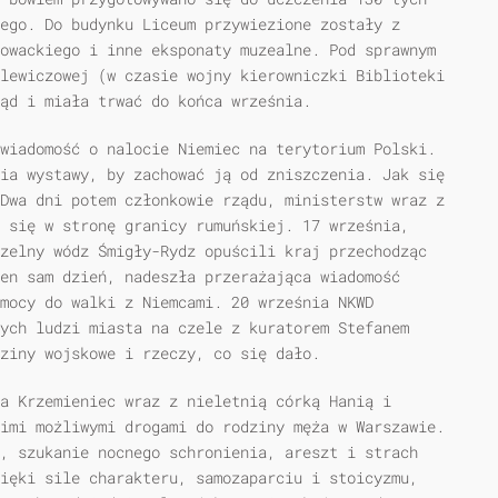
ego. Do budynku Liceum przywiezione zostały z
owackiego i inne eksponaty muzealne. Pod sprawnym
lewiczowej (w czasie wojny kierowniczki Biblioteki
ąd i miała trwać do końca września.
wiadomość o nalocie Niemiec na terytorium Polski.
ia wystawy, by zachować ją od zniszczenia. Jak się
Dwa dni potem członkowie rządu, ministerstw wraz z
 się w stronę granicy rumuńskiej. 17 września,
zelny wódz Śmigły-Rydz opuścili kraj przechodząc
en sam dzień, nadeszła przerażająca wiadomość
omocy do walki z Niemcami. 20 września NKWD
ych ludzi miasta na czele z kuratorem Stefanem
dziny wojskowe i rzeczy, co się dało.
a Krzemieniec wraz z nieletnią córką Hanią i
imi możliwymi drogami do rodziny męża w Warszawie.
, szukanie nocnego schronienia, areszt i strach
ięki sile charakteru, samozaparciu i stoicyzmu,