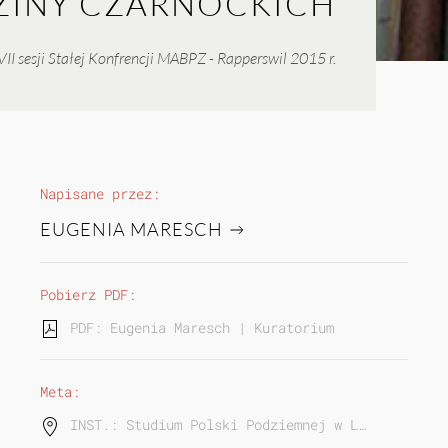
ZINY CZARNOCKICH
I sesji Stałej Konfrencji MABPZ - Rapperswil 2015 r.
Napisane przez:
EUGENIA MARESCH
Pobierz PDF:
PDF: Eugenia Maresch | Kuratorium rodziny Czarn
Meta:
INST.: Studium Polski Podziemnej w L…