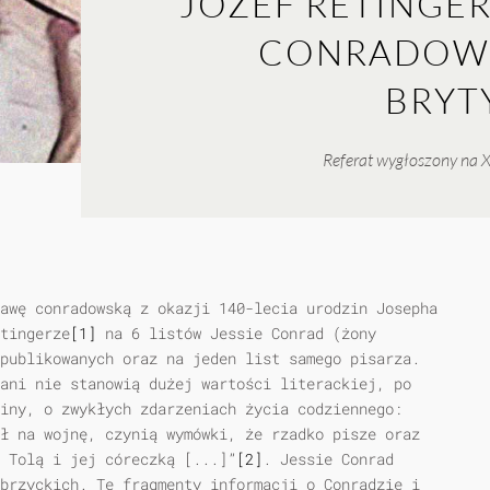
JÓZEF RETINGER
CONRADOWS
BRYTY
Referat wygłoszony na X
awę conradowską z okazji 140-lecia urodzin Josepha
tingerze
[1]
na 6 listów Jessie Conrad (żony
publikowanych oraz na jeden list samego pisarza.
ani nie stanowią dużej wartości literackiej, po
iny, o zwykłych zdarzeniach życia codziennego:
ł na wojnę, czynią wymówki, że rzadko pisze oraz
 Tolą i jej córeczką [...]”
[2]
. Jessie Conrad
brzyckich. Te fragmenty informacji o Conradzie i