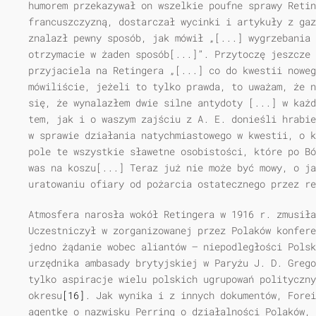
humorem przekazywał on wszelkie poufne sprawy Retin
francuszczyzną, dostarczał wycinki i artykuły z gaz
znalazł pewny sposób, jak mówił „[...] wygrzebania 
otrzymacie w żaden sposób[...]”. Przytoczę jeszcze 
przyjaciela na Retingera „[...] co do kwestii noweg
mówiliście, jeżeli to tylko prawda, to uważam, że n
się, że wynalazłem dwie silne antydoty [...] w każd
tem, jak i o waszym zajściu z A. E. donieśli hrabie
w sprawie działania natychmiastowego w kwestii, o k
pole te wszystkie sławetne osobistości, które po Bó
was na koszu[...] Teraz już nie może być mowy, o ja
uratowaniu ofiary od pożarcia ostatecznego przez re
Atmosfera narosła wokół Retingera w 1916 r. zmusiła
Uczestniczył w zorganizowanej przez Polaków konfere
jedno żądanie wobec aliantów — niepodległości Polsk
urzędnika ambasady brytyjskiej w Paryżu J. D. Grego
tylko aspiracje wielu polskich ugrupowań polityczny
okresu
[16]
. Jak wynika i z innych dokumentów, Forei
agentkę o nazwisku Perring o działalności Polaków, 