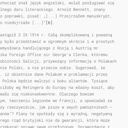
chociaż znał język angielski, wolał posługiwać się
lnego daru literackiego. Arnold Bennett, znany
o poprawki, pisał: „[...] Przejrzałem manuskrypt,
o niedojrzałe [...]”
[6]
.
astąpił 3 IX 1914 r. Całą skomplikowaną i poważną
y było przedstawić w ogromnym skrócie i w prostych
zemysłowca handlującego z Rosją i Austrią mr
ika Foreign Office sir George’a Clerka, któremu
obistości Galicji, przywożący informację o Polakach
nie Polski, a nie przeciw sobie. Sugerował, że
, iż obietnice dane Polakom w proklamacji przez
 Polska będzie walczyć u boku aliantów. Tysiące
ciłoby wg Retingera do Europy na własny koszt, aby
wało się niekonsekwentne. Dlaczego bowiem
ym, tworzeniu legionów we Francji, a opowiadał za
zy rzeczywiście, jak pisze w swych pamiętnikach —
anów”? Plany te spotkały się z wyraźną, negatywną
rego rząd brytyjski nie da gwarancji, która może
rzekazać sprawę swym przełożonym. Sprawozdanie z