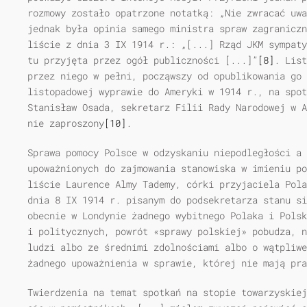
rozmowy zostało opatrzone notatką: „Nie zwracać uwa
jednak była opinia samego ministra spraw zagraniczn
liście z dnia 3 IX 1914 r.: „[...] Rząd JKM sympaty
tu przyjęta przez ogół publiczności [...]”
[8]
. List
przez niego w pełni, począwszy od opublikowania go 
listopadowej wyprawie do Ameryki w 1914 r., na spot
Stanisław Osada, sekretarz Filii Rady Narodowej w A
nie zaproszony
[10]
.
Sprawa pomocy Polsce w odzyskaniu niepodległości a 
upoważnionych do zajmowania stanowiska w imieniu po
liście Laurence Almy Tademy, córki przyjaciela Pola
dnia 8 IX 1914 r. pisanym do podsekretarza stanu si
obecnie w Londynie żadnego wybitnego Polaka i Polsk
i politycznych, powrót «sprawy polskiej» pobudza, n
ludzi albo ze średnimi zdolnościami albo o wątpliwe
żadnego upoważnienia w sprawie, której nie mają pra
Twierdzenia na temat spotkań na stopie towarzyskiej