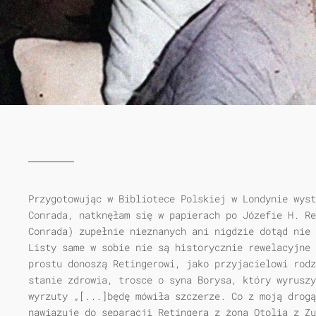
Przygotowując w Bibliotece Polskiej w Londynie wyst
Conrada, natknęłam się w papierach po Józefie H. Re
Conrada) zupełnie nieznanych ani nigdzie dotąd nie 
Listy same w sobie nie są historycznie rewelacyjne 
prostu donoszą Retingerowi, jako przyjacielowi rodz
stanie zdrowia, trosce o syna Borysa, który wyruszy
wyrzuty „[...]będę mówiła szczerze. Co z moją drogą
nawiązuje do separacji Retingera z żoną Otolią z Zu