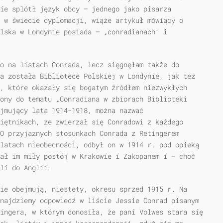
nie splótł język obcy — jednego jako pisarza
 w świecie dyplomacji, wiąże artykuł mówiący o
olska w Londynie posiada — „conradianach” i
o na listach Conrada, lecz sięgnęłam także do
a została Bibliotece Polskiej w Londynie, jak też
, które okazały się bogatym źródłem niezwykłych
ony do tematu „Conradiana w zbiorach Biblioteki
ejmujący lata 1914-1918, można nazwać
iętnikach, że zwierzał się Conradowi z każdego
O przyjaznych stosunkach Conrada z Retingerem
latach nieobecności, odbył on w 1914 r. pod opieką
ał im miły postój w Krakowie i Zakopanem i — choć
li do Anglii.
ie obejmują, niestety, okresu sprzed 1915 r. Na
najdziemy odpowiedź w liście Jessie Conrad pisanym
ingera, w którym donosiła, że pani Volwes stara się