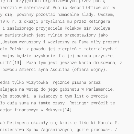
ię na przyjęciach organizowanych przez panią
ierdzić w materiałach Public Record Office ani w
y się, powinny pozostać namacalne ślady. Owszem,
1916 r. z okazji przysłania mu przez Retingera
 i zasłużonego przyjaciela Polaków sir Dudleya
w pamiętnikach jest mylnie przedstawiony jako
„Jestem wzruszony i wdzięczny za Pana miły prezent
dla Polski z powodu jej cierpień — materialnych i
 wojny będzie uzyskanie dla jej narodu przyszłej
uith”
[13]
. Poza tym jest jeszcze karta drukowana, z
 powodu śmierci syna Asquitha (ofiara wojny).
jedna tylko wizytówka, ręcznie pisana przez
alająca na wstęp do jego gabinetu w Parlamencie.
yłe stosunki, a świadczy o tym list o zwrocie
ło dużą sumą na tamte czasy. Retinger zwrócił tę
acjom finansowym w Meksyku
[14]
.
ać Retingera okazały się krótkie liściki Karola S.
nisterstwa Spraw Zagranicznych, gdzie pracował. Z