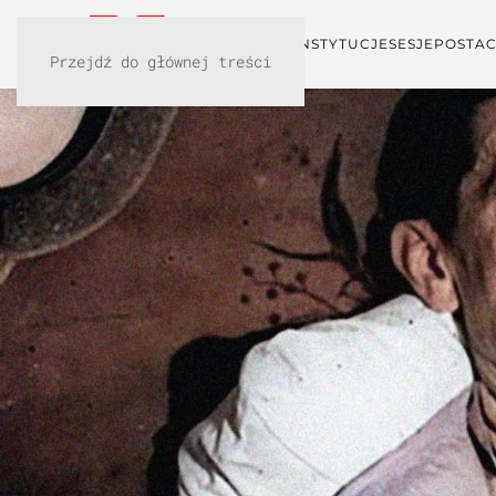
KONFERENCJA
INSTYTUCJE
SESJE
POSTAC
Przejdź do głównej treści