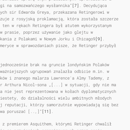
gi na samozwańczego wysłannika”
[7]
. Decydująca
ych sir Edwarda Greya, przekazana Retingerowi w
zuje z rosyjską proklamacją, która została szczerze
 ten w rękach Retingera był atutem wykorzystanym
w prasie, poprzez używanie jako glejtu w
kania z Polakami w Nowym Jorku i Chicago9
[9]
.
meryce w sprawozdaniach pisze, że Retinger przybył
jednocześnie brak na gruncie londyńskim Polaków
ważniejszych ugrupowań znalazła odbicie m.in. w
ków i znanego malarza Lawrence'a Almy Tademy, z
r Arthura Nicol-sona „[...] w sytuacji, gdy nie ma
a nie jest reprezentowana w kołach dyplomatycznych
iestety, do działalności wielu ambitnych młodych
j reputacji, którzy samorzutnie wypowiadają się bez
wa poruszać [..,]”
[11]
.
 z premierem Asquithem, którymi Retinger chwalił