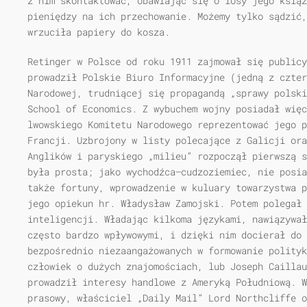
z nim skontaktować, obawiając się o losy jego książ
pieniędzy na ich przechowanie. Możemy tylko sądzić,
wrzuciła papiery do kosza.
Retinger w Polsce od roku 1911 zajmował się publicy
prowadził Polskie Biuro Informacyjne (jedną z czter
Narodowej, trudniącej się propagandą „sprawy polski
School of Economics. Z wybuchem wojny posiadał więc
lwowskiego Komitetu Narodowego reprezentować jego p
Francji. Uzbrojony w listy polecające z Galicji ora
Anglików i paryskiego „milieu” rozpoczął pierwszą s
była prosta; jako wychodźca—cudzoziemiec, nie posia
także fortuny, wprowadzenie w kuluary towarzystwa p
jego opiekun hr. Władysław Zamojski. Potem polegał
inteligencji. Władając kilkoma językami, nawiązywał
często bardzo wpływowymi, i dzięki nim docierał do 
bezpośrednio niezaangażowanych w formowanie polityk
człowiek o dużych znajomościach, lub Joseph Caillau
prowadził interesy handlowe z Ameryką Południową. 
prasowy, właściciel „Daily Mail” Lord Northcliffe o