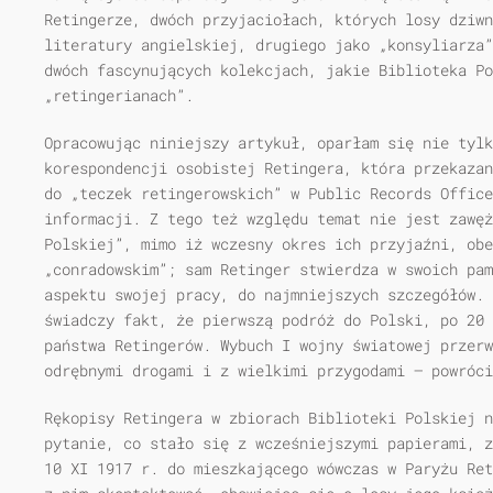
Retingerze, dwóch przyjaciołach, których losy dziw
literatury angielskiej, drugiego jako „konsyliarza”
dwóch fascynujących kolekcjach, jakie Biblioteka P
„retingerianach”.
Opracowując niniejszy artykuł, oparłam się nie tylk
korespondencji osobistej Retingera, która przekazan
do „teczek retingerowskich” w Public Records Office
informacji. Z tego też względu temat nie jest zawęż
Polskiej”, mimo iż wczesny okres ich przyjaźni, ob
„conradowskim”; sam Retinger stwierdza w swoich pam
aspektu swojej pracy, do najmniejszych szczegółów. 
świadczy fakt, że pierwszą podróż do Polski, po 20 
państwa Retingerów. Wybuch I wojny światowej przerw
odrębnymi drogami i z wielkimi przygodami — powróci
Rękopisy Retingera w zbiorach Biblioteki Polskiej n
pytanie, co stało się z wcześniejszymi papierami, z
10 XI 1917 r. do mieszkającego wówczas w Paryżu Ret