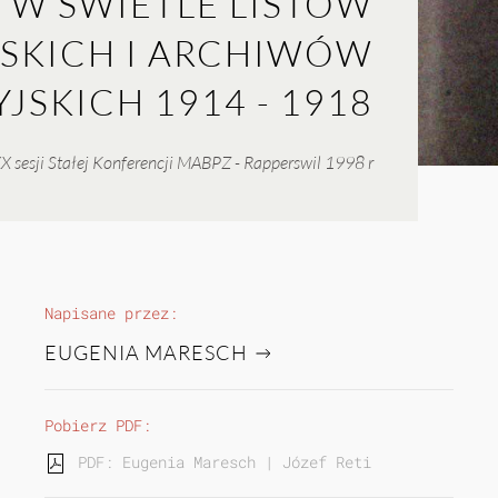
 W ŚWIETLE LISTÓW
KICH I ARCHIWÓW
JSKICH 1914 - 1918
X sesji Stałej Konferencji MABPZ - Rapperswil 1998 r
Napisane przez:
EUGENIA MARESCH
Pobierz PDF:
PDF: Eugenia Maresch | Józef Retinger w świetle