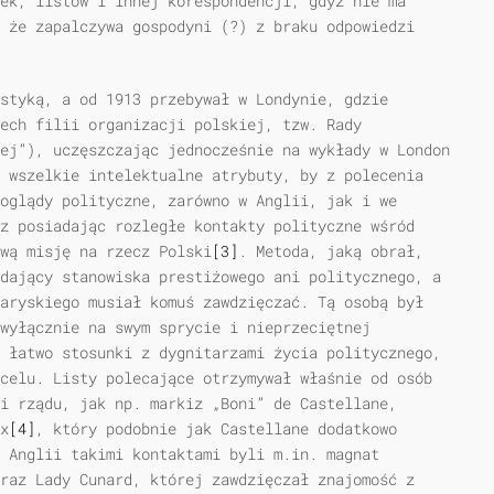
ek, listów i innej korespondencji, gdyż nie ma
 że zapalczywa gospodyni (?) z braku odpowiedzi
styką, a od 1913 przebywał w Londynie, gdzie
ech filii organizacji polskiej, tzw. Rady
ej”), uczęszczając jednocześnie na wykłady w London
 wszelkie intelektualne atrybuty, by z polecenia
oglądy polityczne, zarówno w Anglii, jak i we
z posiadając rozległe kontakty polityczne wśród
wą misję na rzecz Polski
[3]
. Metoda, jaką obrał,
dający stanowiska prestiżowego ani politycznego, a
aryskiego musiał komuś zawdzięczać. Tą osobą był
 wyłącznie na swym sprycie i nieprzeciętnej
 łatwo stosunki z dygnitarzami życia politycznego,
celu. Listy polecające otrzymywał właśnie od osób
i rządu, jak np. markiz „Boni” de Castellane,
x
[4]
, który podobnie jak Castellane dodatkowo
W Anglii takimi kontaktami byli m.in. magnat
raz Lady Cunard, której zawdzięczał znajomość z