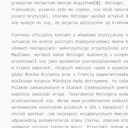
premierem Herbertem Henrym Asquithem
[5]
. Retinger, 
francuskim; pisanie szło mu ciężko, nie miał natura
pisarz brytyjski, któremu Retinger wysłał artykuł d
ale wydaje mi się, że pojęcia polityczne są krańcow
Pierwszy oficjalny kontakt z władzami brytyjskimi n
sytuację na arenie polityki międzynarodowej można b
słowach następująco: wykorzystując przychylność pr
MacElwee, wyrobił sobie Retinger audiencję u urzędn
przedstawił się jako wysłannik pierwszoplanowych os
w trzech zaborach, chcących walczyć razem o wyzwole
gdyby Wielka Brytania wraz z Francją zagwarantowała
wielkiego księcia Mikołaja będą dotrzymane, to cała
Polaków zamieszkałych w Stanach Zjednoczonych powró
wspólnie zwalczać wroga. Twierdzenie Retingera wyda
przeciwstawiał się, wbrew swym przekonaniom osobist
werbowaniem ochotników polskich w USA i Kanadzie? C
chciał spotkać ,jak najwięcej enigmatycznych Ameryk
odpowiedzią podsekretarza stanu Clerka, zdaniem któ
podważyć szczere intencje Rosji. Przyrzekł jednak p