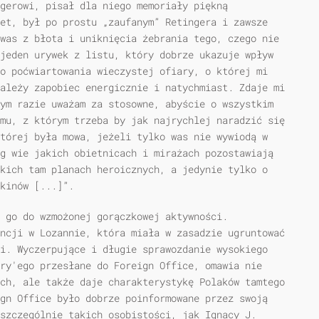
gerowi, pisał dla niego memoriały piękną
et, był po prostu „zaufanym” Retingera i zawsze
was z błota i uniknięcia żebrania tego, czego nie
jeden urywek z listu, który dobrze ukazuje wpływ
o poćwiartowania wieczystej ofiary, o której mi
ależy zapobiec energicznie i natychmiast. Zdaje mi
ym razie uważam za stosowne, abyście o wszystkim
mu, z którym trzeba by jak najrychlej naradzić się
tórej była mowa, jeżeli tylko was nie wywiodą w
g wie jakich obietnicach i mirażach pozostawiają
kich tam planach heroicznych, a jedynie tylko o
kinów [...]”.
 go do wzmożonej gorączkowej aktywności.
ncji w Lozannie, która miała w zasadzie ugruntować
i. Wyczerpujące i długie sprawozdanie wysokiego
ry'ego przesłane do Foreign Office, omawia nie
ch, ale także daje charakterystykę Polaków tamtego
gn Office było dobrze poinformowane przez swoją
szczególnie takich osobistości, jak Ignacy J.