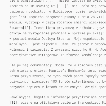
się w pamiętnikach „[...] miałem zwyczaj pojawiać s
Asquith na 10 Downing St [...]”, nie udało się potw
papierach osobistych w Bibliotece, gdzie, wydawałob
jest list Asquitha odręcznie pisany z dnia-28 VIII 
medalu, wybitego w piątą rocznicę śmierci wielkiego
Stuarta
[12]
. Treść listu przytoczę w całości, gdyż 
oficjalne wystąpienie premiera w sprawie polskiej: 
w postaci medalu Dudleya Stuarta. Moje współczucie 
moralnych — jest głębokie. Ufam, że jednym z owoców
wolności i szczęścia. Z wyrazami szacunku H. H. Asq
podziękowaniem Retingerowi za złożone kondolencje z
Dla pełnej dokumentacji dodam, że w zbiorach jest 
sekretarza premiera, Maurice’a Bonham-Cartera, zezw
Można przypuszczać, że tych dwóch panów łączyły zaż
pożyczonych pieniędzy 100 funtów szterlingów, co by
pożyczkę dopiero w latach dwudziestych, dzięki oper
Rewelacyjne, bogate w informacje przybliżające post
[15]
, pisane na oficjalnym papierze francuskiego Mi