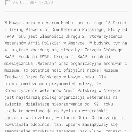
AKTU.: 08/11/2023
W Nowym Jorku w centrum Manhattanu na rogu 15 Street
i Irving Place stoi Dom Weterana Polskiego, który od
1949 roku jest własnością Okręgu 2. Stowarzyszenia
Weteranów Armii Polskiej w Ameryce. W budynku tym na
4. piętrze znajdują się siedziby: Zarządu Głównego
SWAP, Fundacji SWAP, Okręgu 2. SWAP, redakcji
miesięcznika „Weteran” oraz organizacyjne archiwum i
muzeum. To ostatnie nosi oficjalną nazwę: Muzeum
Tradycji Oręża Polskiego w Nowym Jorku. Dla
niewtajemniczonych przypomnieć należy, że
Stowarzyszenie Weteranów Armii Polskiej w Ameryce
jest najstarszą polską organizacją weterańską na
świecie, działającą nieprzerwanie od 1921 roku,
kiedy to powołano ją do życia na weterańskim
zjeździe w Cleveland, w stanie Ohio. Organizacja ta
powstawała oddolnie, tzn. wpierw zawiązywały się
samodzielne struktury terenowe, jak kluby, związki i