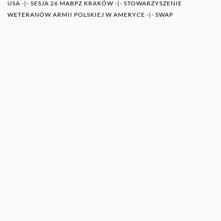
USA
-|-
SESJA 26 MABPZ KRAKÓW
-|-
STOWARZYSZENIE
WETERANÓW ARMII POLSKIEJ W AMERYCE
-|-
SWAP
WIĘCEJ O AUTORZE (AUTORACH)
0RAZ
POZOSTAŁE PUBLIKACJE TEGO AUTORA (ÓW)