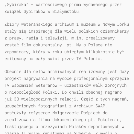
„Sybiraka” — wartościowego pisma wydawanego przez
Związek Sybiraków w Białymstoku.
Zbiory weterańskiego archiwum i muzeum w Nowym Jorku
stały się inspiracją dla wielu polskich dziennikarzy
z prasy, radia i telewizji, m.in. zrealizowany
został film dokumentalny, pt. My o Polsce nie
zapominamy, który w roku ubiegłym kilkakrotnie był
emitowany na cały świat przez TV Polonia.
Obecnie dla celów archiwalnych realizowany jest duży
projekt nagrywania na wysoce profesjonalnym sprzęcie
TV wspomnień weteranów — uczestników walk zbrojnych
o niepodległość Polski. Do chwili obecnej nagrano
już 38 wielogodzinnych relacji. Część z tych nagrań,
uzupełnionych fotografiami z Archiwum SWAP,
posłużyły reżyserce Małgorzacie Pośpiech do
zrealizowania filmu dokumentalnego pt. Pokolenie,
traktującego o przeżyciach Polaków deportowanych w
czasie II wojny światowej na Syberię. Z myślą o