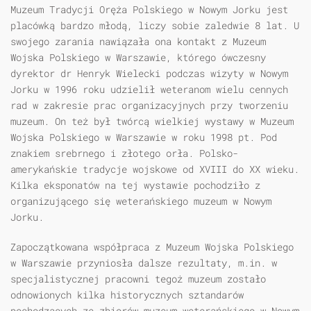
Muzeum Tradycji Oręża Polskiego w Nowym Jorku jest
placówką bardzo młodą, liczy sobie zaledwie 8 lat. U
swojego zarania nawiązała ona kontakt z Muzeum
Wojska Polskiego w Warszawie, którego ówczesny
dyrektor dr Henryk Wielecki podczas wizyty w Nowym
Jorku w 1996 roku udzielił weteranom wielu cennych
rad w zakresie prac organizacyjnych przy tworzeniu
muzeum. On też był twórcą wielkiej wystawy w Muzeum
Wojska Polskiego w Warszawie w roku 1998 pt. Pod
znakiem srebrnego i złotego orła. Polsko-
amerykańskie tradycje wojskowe od XVIII do XX wieku.
Kilka eksponatów na tej wystawie pochodziło z
organizującego się weterańskiego muzeum w Nowym
Jorku.
Zapoczątkowana współpraca z Muzeum Wojska Polskiego
w Warszawie przyniosła dalsze rezultaty, m.in. w
specjalistycznej pracowni tegoż muzeum zostało
odnowionych kilka historycznych sztandarów
pochodzących ze zbiorów muzeum weterańskiego w Nowym