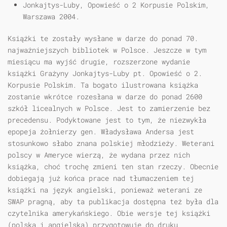
Jonkajtys-Luby, Opowieść o 2 Korpusie Polskim,
Warszawa 2004.
Książki te zostały wysłane w darze do ponad 70.
najważniejszych bibliotek w Polsce. Jeszcze w tym
miesiącu ma wyjść drugie, rozszerzone wydanie
książki Grażyny Jonkajtys-Luby pt. Opowieść o 2.
Korpusie Polskim. Ta bogato ilustrowana książka
zostanie wkrótce rozesłana w darze do ponad 2600
szkół licealnych w Polsce. Jest to zamierzenie bez
precedensu. Podyktowane jest to tym, że niezwykła
epopeja żołnierzy gen. Władysława Andersa jest
stosunkowo słabo znana polskiej młodzieży. Weterani
polscy w Ameryce wierzą, że wydana przez nich
książka, choć trochę zmieni ten stan rzeczy. Obecnie
dobiegają już końca prace nad tłumaczeniem tej
książki na język angielski, ponieważ weterani ze
SWAP pragną, aby ta publikacja dostępna też była dla
czytelnika amerykańskiego. Obie wersje tej książki
(polską i angielską) przygotowuje do druku