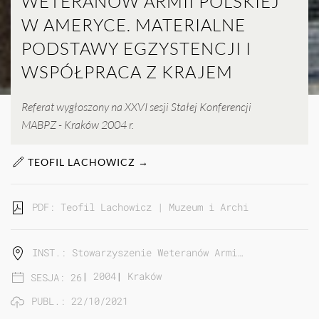
WETERANÓW ARMII POLSKIEJ
W AMERYCE. MATERIALNE
PODSTAWY EGZYSTENCJI I
WSPÓŁPRACA Z KRAJEM
Referat wygłoszony na XXVI sesji Stałej Konferencji
MABPZ - Kraków 2004 r.
TEOFIL LACHOWICZ →
PDF: Teofil Lachowicz | Muzeum i Archiwum Stowarzy
INST.: Stowarzyszenie Weteranów Armi…
|
2004
|
Kraków
SESJA: 26
PUBL.: 22/10/2021