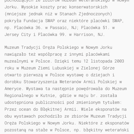
Jorku. Wysokie koszty prac konserwatorskich
(mniejsze jednak niż w Stanach Zjednoczonych)
pokryła Fundacja SWAP oraz niektóre placówki SWAP,
np. Placówka 36. w Passaic, NJ; Placówka 51. w
Jersey City i Placówka 99. w Harrison, NJ.
Muzeum Tradycji Oręża Polskiego w Nowym Jorku
nawiązało też współpracę z innymi placówkami
muzealnymi w Polsce. Dzięki temu 12 listopada 2003
roku w Muzeum Ziemi Lubuskiej w Zielonej Górze
otwarto pierwszą w Polsce wystawę o dziejach i
dorobku Stowarzyszenia Weteranów Armii Polskiej w
Ameryce. Wystawa ta następnie powędrowała do Muzeum
Regionalnego w Kutnie, gdzie w maju br. została
udostępniona publiczności pod zmienionym tytułem:
Przez ocean do Błękitnej Armii. Wiele eksponatów na
obu wystawach pochodziło ze zbiorów Muzeum Tradycji
Oręża Polskiego w Nowym Jorku. Niektóre z eksponatów
pozostaną na stałe w Polsce, np. błękitny weterański