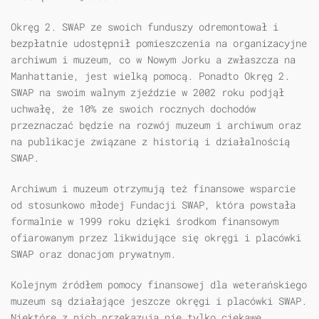
Okręg 2. SWAP ze swoich funduszy odremontował i
bezpłatnie udostępnił pomieszczenia na organizacyjne
archiwum i muzeum, co w Nowym Jorku a zwłaszcza na
Manhattanie, jest wielką pomocą. Ponadto Okręg 2.
SWAP na swoim walnym zjeździe w 2002 roku podjął
uchwałę, że 10% ze swoich rocznych dochodów
przeznaczać będzie na rozwój muzeum i archiwum oraz
na publikacje związane z historią i działalnością
SWAP.
Archiwum i muzeum otrzymują też finansowe wsparcie
od stosunkowo młodej Fundacji SWAP, która powstała
formalnie w 1999 roku dzięki środkom finansowym
ofiarowanym przez likwidujące się okręgi i placówki
SWAP oraz donacjom prywatnym.
Kolejnym źródłem pomocy finansowej dla weterańskiego
muzeum są działające jeszcze okręgi i placówki SWAP.
Niektóre z nich przekazują nie tylko ciekawe