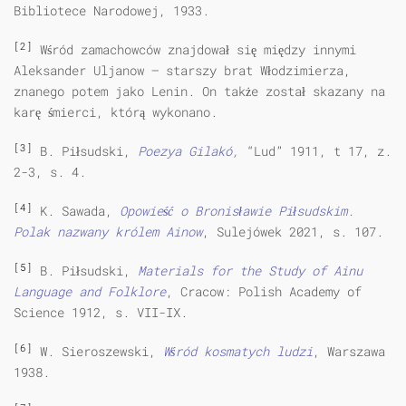
Bibliotece Narodowej, 1933.
[2]
Wśród zamachowców znajdował się między innymi
Aleksander Uljanow – starszy brat Włodzimierza,
znanego potem jako Lenin. On także został skazany na
karę śmierci, którą wykonano.
[3]
B. Piłsudski,
Poezya Gilakó,
“Lud” 1911, t 17, z.
2-3, s. 4.
[4]
K. Sawada,
Opowieść o Bronisławie Piłsudskim.
Polak nazwany królem Ainow
, Sulejówek 2021, s. 107.
[5]
B. Piłsudski,
Materials for the Study of Ainu
Language and Folklore
, Cracow: Polish Academy of
Science 1912, s. VII-IX.
[6]
W. Sieroszewski,
Wśród kosmatych ludzi
, Warszawa
1938.