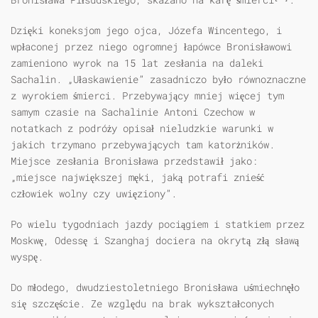
Dzięki koneksjom jego ojca, Józefa Wincentego, i
wpłaconej przez niego ogromnej łapówce Bronisławowi
zamieniono wyrok na 15 lat zesłania na daleki
Sachalin. „Ułaskawienie” zasadniczo było równoznaczne
z wyrokiem śmierci. Przebywający mniej więcej tym
samym czasie na Sachalinie Antoni Czechow w
notatkach z podróży opisał nieludzkie warunki w
jakich trzymano przebywających tam katorżników.
Miejsce zesłania Bronisława przedstawił jako:
„miejsce największej męki, jaką potrafi znieść
człowiek wolny czy uwięziony”.
Po wielu tygodniach jazdy pociągiem i statkiem przez
Moskwę, Odessę i Szanghaj dociera na okrytą złą sławą
wyspę.
Do młodego, dwudziestoletniego Bronisława uśmiechnęło
się szczęście. Ze względu na brak wykształconych