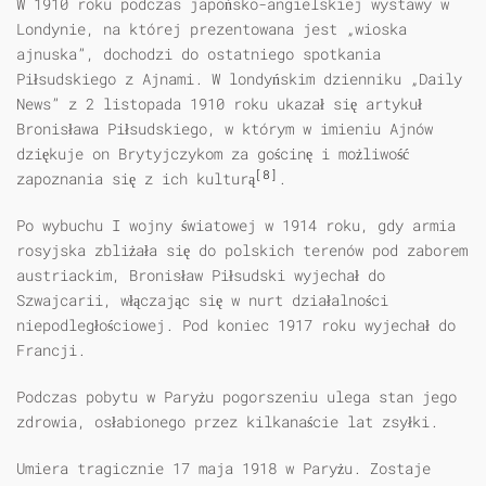
W 1910 roku podczas japońsko-angielskiej wystawy w
Londynie, na której prezentowana jest „wioska
ajnuska”, dochodzi do ostatniego spotkania
Piłsudskiego z Ajnami. W londyńskim dzienniku „Daily
News” z 2 listopada 1910 roku ukazał się artykuł
Bronisława Piłsudskiego, w którym w imieniu Ajnów
dziękuje on Brytyjczykom za gościnę i możliwość
[8]
zapoznania się z ich kulturą
.
Po wybuchu I wojny światowej w 1914 roku, gdy armia
rosyjska zbliżała się do polskich terenów pod zaborem
austriackim, Bronisław Piłsudski wyjechał do
Szwajcarii, włączając się w nurt działalności
niepodległościowej. Pod koniec 1917 roku wyjechał do
Francji.
Podczas pobytu w Paryżu pogorszeniu ulega stan jego
zdrowia, osłabionego przez kilkanaście lat zsyłki.
Umiera tragicznie 17 maja 1918 w Paryżu. Zostaje