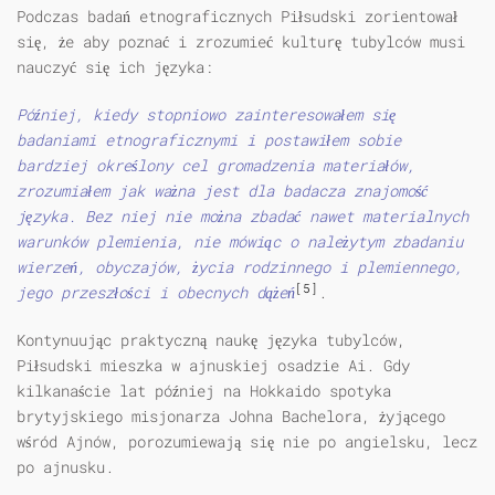
Podczas badań etnograficznych Piłsudski zorientował
się, że aby poznać i zrozumieć kulturę tubylców musi
nauczyć się ich języka:
Później, kiedy stopniowo zainteresowałem się
badaniami etnograficznymi i postawiłem sobie
bardziej określony cel gromadzenia materiałów,
zrozumiałem jak ważna jest dla badacza znajomość
języka. Bez niej nie można zbadać nawet materialnych
warunków plemienia, nie mówiąc o należytym zbadaniu
wierzeń, obyczajów, życia rodzinnego i plemiennego,
[5]
jego przeszłości i obecnych dążeń
.
Kontynuując praktyczną naukę języka tubylców,
Piłsudski mieszka w ajnuskiej osadzie Ai. Gdy
kilkanaście lat później na Hokkaido spotyka
brytyjskiego misjonarza Johna Bachelora, żyjącego
wśród Ajnów, porozumiewają się nie po angielsku, lecz
po ajnusku.