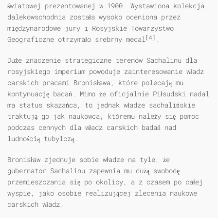
światowej prezentowanej w 1900. Wystawiona kolekcja
dalekowschodnia została wysoko oceniona przez
międzynarodowe jury i Rosyjskie Towarzystwo
[4]
Geograficzne otrzymało srebrny medal
.
Duże znaczenie strategiczne terenów Sachalinu dla
rosyjskiego imperium powoduje zainteresowanie władz
carskich pracami Bronisława, które polecają mu
kontynuację badań. Mimo że oficjalnie Piłsudski nadal
ma status skazańca, to jednak władze sachalińskie
traktują go jak naukowca, któremu należy się pomoc
podczas cennych dla władz carskich badań nad
ludnością tubylczą.
Bronisław zjednuje sobie władze na tyle, że
gubernator Sachalinu zapewnia mu dużą swobodę
przemieszczania się po okolicy, a z czasem po całej
wyspie, jako osobie realizującej zlecenia naukowe
carskich władz.