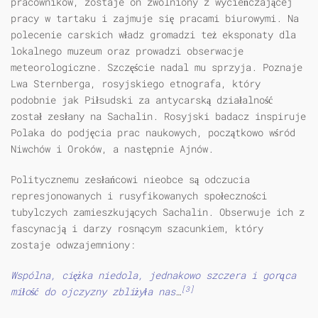
pracowników, zostaje on zwolniony z wycieńczającej
pracy w tartaku i zajmuje się pracami biurowymi. Na
polecenie carskich władz gromadzi też eksponaty dla
lokalnego muzeum oraz prowadzi obserwacje
meteorologiczne. Szczęście nadal mu sprzyja. Poznaje
Lwa Sternberga, rosyjskiego etnografa, który
podobnie jak Piłsudski za antycarską działalność
został zesłany na Sachalin. Rosyjski badacz inspiruje
Polaka do podjęcia prac naukowych, początkowo wśród
Niwchów i Oroków, a następnie Ajnów.
Politycznemu zesłańcowi nieobce są odczucia
represjonowanych i rusyfikowanych społeczności
tubylczych zamieszkujących Sachalin. Obserwuje ich z
fascynacją i darzy rosnącym szacunkiem, który
zostaje odwzajemniony:
Wspólna, ciężka niedola, jednakowo szczera i gorąca
[3]
miłość do ojczyzny zbliżyła nas
…