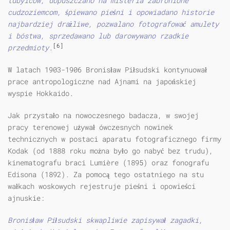
tubylców, dopuszczano na misteria zabronione
cudzoziemcom, śpiewano pieśni i opowiadano historie
najbardziej drażliwe, pozwalano fotografować amulety
i bóstwa, sprzedawano lub darowywano rzadkie
[6]
przedmioty
.
W latach 1903-1906 Bronisław Piłsudski kontynuował
prace antropologiczne nad Ajnami na japońskiej
wyspie Hokkaido.
Jak przystało na nowoczesnego badacza, w swojej
pracy terenowej używał ówczesnych nowinek
technicznych w postaci aparatu fotograficznego firmy
Kodak (od 1888 roku można było go nabyć bez trudu),
kinematografu braci Lumière (1895) oraz fonografu
Edisona (1892). Za pomocą tego ostatniego na stu
wałkach woskowych rejestruje pieśni i opowieści
ajnuskie:
Bronisław Piłsudski skwapliwie zapisywał zagadki,