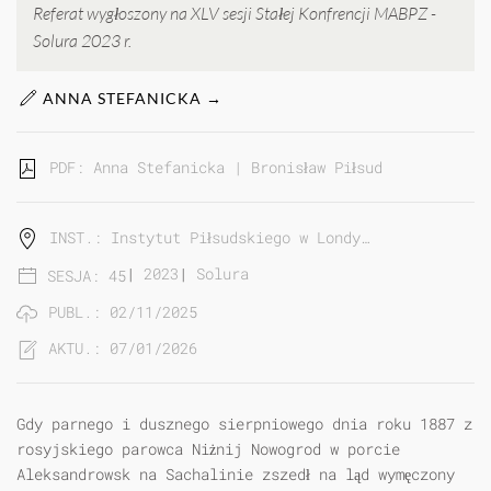
Referat wygłoszony na XLV sesji Stałej Konfrencji MABPZ -
Solura 2023 r.
ANNA STEFANICKA →
PDF: Anna Stefanicka | Bronisław Piłsudski - Nispa
INST.: Instytut Piłsudskiego w Londy…
|
2023
|
Solura
SESJA: 45
PUBL.: 02/11/2025
AKTU.: 07/01/2026
Gdy parnego i dusznego sierpniowego dnia roku 1887 z
rosyjskiego parowca Niżnij Nowogrod w porcie
Aleksandrowsk na Sachalinie zszedł na ląd wymęczony