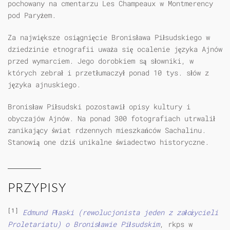
pochowany na cmentarzu Les Champeaux w Montmerency
pod Paryżem.
Za największe osiągnięcie Bronisława Piłsudskiego w
dziedzinie etnografii uważa się ocalenie języka Ajnów
przed wymarciem. Jego dorobkiem są słowniki, w
których zebrał i przetłumaczył ponad 10 tys. słów z
języka ajnuskiego.
Bronisław Piłsudski pozostawił opisy kultury i
obyczajów Ajnów. Na ponad 300 fotografiach utrwalił
zanikający świat rdzennych mieszkańców Sachalinu.
Stanowią one dziś unikalne świadectwo historyczne.
PRZYPISY
[1]
Edmund Płaski (rewolucjonista jeden z założycieli
Proletariatu) o Bronisławie Piłsudskim
, rkps w