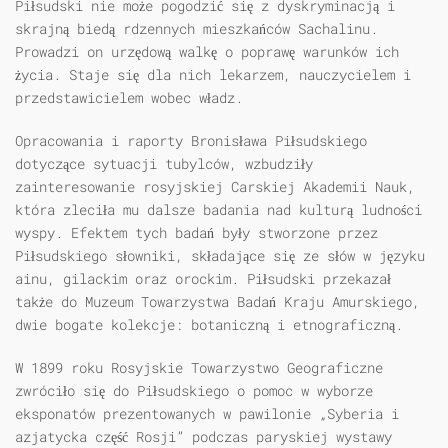
Piłsudski nie może pogodzić się z dyskryminacją i
skrajną biedą rdzennych mieszkańców Sachalinu.
Prowadzi on urzędową walkę o poprawę warunków ich
życia. Staje się dla nich lekarzem, nauczycielem i
przedstawicielem wobec władz.
Opracowania i raporty Bronisława Piłsudskiego
dotyczące sytuacji tubylców, wzbudziły
zainteresowanie rosyjskiej Carskiej Akademii Nauk,
która zleciła mu dalsze badania nad kulturą ludności
wyspy. Efektem tych badań były stworzone przez
Piłsudskiego słowniki, składające się ze słów w języku
ainu, gilackim oraz orockim. Piłsudski przekazał
także do Muzeum Towarzystwa Badań Kraju Amurskiego,
dwie bogate kolekcje: botaniczną i etnograficzną.
W 1899 roku Rosyjskie Towarzystwo Geograficzne
zwróciło się do Piłsudskiego o pomoc w wyborze
eksponatów prezentowanych w pawilonie „Syberia i
azjatycka część Rosji” podczas paryskiej wystawy