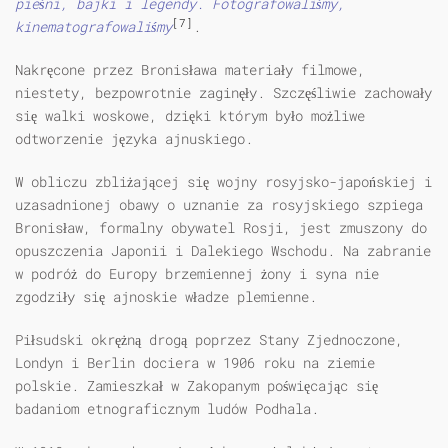
pieśni, bajki i legendy. Fotografowaliśmy,
[7]
kinematografowaliśmy
.
Nakręcone przez Bronisława materiały filmowe,
niestety, bezpowrotnie zaginęły. Szczęśliwie zachowały
się walki woskowe, dzięki którym było możliwe
odtworzenie języka ajnuskiego.
W obliczu zbliżającej się wojny rosyjsko-japońskiej i
uzasadnionej obawy o uznanie za rosyjskiego szpiega
Bronisław, formalny obywatel Rosji, jest zmuszony do
opuszczenia Japonii i Dalekiego Wschodu. Na zabranie
w podróż do Europy brzemiennej żony i syna nie
zgodziły się ajnoskie władze plemienne.
Piłsudski okrężną drogą poprzez Stany Zjednoczone,
Londyn i Berlin dociera w 1906 roku na ziemie
polskie. Zamieszkał w Zakopanym poświęcając się
badaniom etnograficznym ludów Podhala.