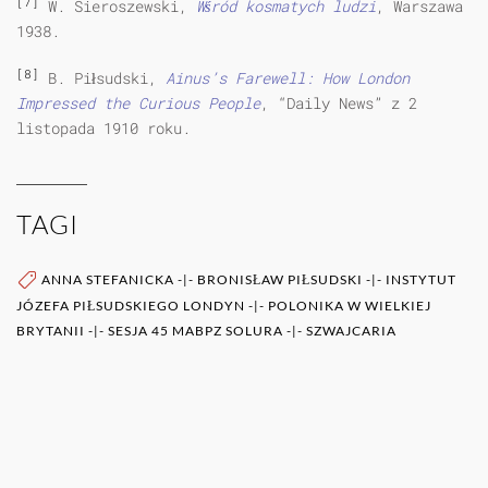
[7]
W. Sieroszewski,
Wśród kosmatych ludzi
, Warszawa
1938.
[8]
B. Piłsudski,
Ainus’s Farewell: How London
Impressed the Curious People
, “Daily News” z 2
listopada 1910 roku.
TAGI
ANNA STEFANICKA
-|-
BRONISŁAW PIŁSUDSKI
-|-
INSTYTUT
JÓZEFA PIŁSUDSKIEGO LONDYN
-|-
POLONIKA W WIELKIEJ
BRYTANII
-|-
SESJA 45 MABPZ SOLURA
-|-
SZWAJCARIA
WIĘCEJ O AUTORZE (AUTORACH)