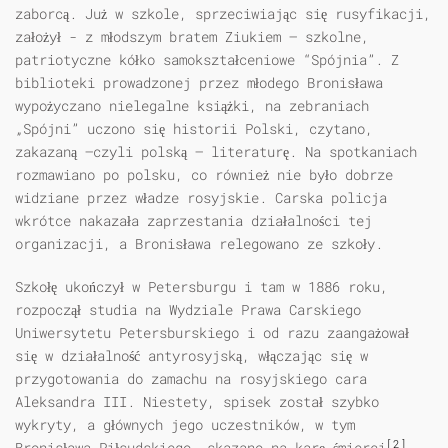
zaborcą. Już w szkole, sprzeciwiając się rusyfikacji,
założył - z młodszym bratem Ziukiem – szkolne,
patriotyczne kółko samokształceniowe “Spójnia”. Z
biblioteki prowadzonej przez młodego Bronisława
wypożyczano nielegalne książki, na zebraniach
„Spójni” uczono się historii Polski, czytano,
zakazaną –czyli polską – literaturę. Na spotkaniach
rozmawiano po polsku, co również nie było dobrze
widziane przez władze rosyjskie. Carska policja
wkrótce nakazała zaprzestania działalności tej
organizacji, a Bronisława relegowano ze szkoły.
Szkołę ukończył w Petersburgu i tam w 1886 roku,
rozpoczął studia na Wydziale Prawa Carskiego
Uniwersytetu Petersburskiego i od razu zaangażował
się w działalność antyrosyjską, włączając się w
przygotowania do zamachu na rosyjskiego cara
Aleksandra III. Niestety, spisek został szybko
wykryty, a głównych jego uczestników, w tym
[2]
Bronisława Piłsudskiego, skazano na karę śmierci
.