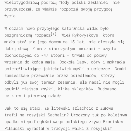
wielotygodniową podróżą młody polski zesłaniec, nie
przypuszczał, że właśnie rozpoczął swoją przygodę
życia.
W oczach nowo przybyłego katorżnika widać było
[1]
bezgraniczną rozpacz
. Wieś Rykovyskoye, która
miała stać się jego domem na 15 lat, nie cieszyła się
dobrą sławą. Zima z siarczystymi mrozami - często
dochodzącymi do -47 stopni – trwała od połowy
września do końca maja. Dookoła lasy, góry i mokradła
uniemożliwiające jakiekolwiek myśli o ucieczce. Domki
zamieszkałe przeważnie przez osiedleńców, którzy
odbyli już swój termin zesłania, ale nadal nie mogli
opuścić miejsca zsyłki, klika sklepików. Budowano
cerkiew i pierwszą szkołę.
Jak to się stało, że litewski szlachcic z Zułowa
trafił na rosyjski Sachalin? Urodzony tuż po kolejnym
upadku niepodległościowego polskiego zrywu Bronisław
Piłsudski wyrastał w tradycji walki z rosyjskim