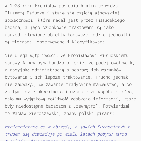
W 1903 roku Bronisław poślubia bratanicę wodza
Ciusammę Bafunke i staje się częścią ajnowskiej
społeczności, która nadal jest przez Piłsudskiego
badana, a jego członkowie traktowani są jako
uprzedmiotowione obiekty badawcze, gdzie jednostki
są mierzone, obserwowane i klasyfikowane.
Nie ulega wątpliwości, że Bronisławowi Piłsudskiemu
sprawy Ainów były bardzo bliskie, że podejmował walkę
z rosyjską administracją o poprawę ich warunków
bytowania i ich lepsze traktowanie. Trudno jednak
nie zauważyć, że zawarte tradycyjne małżeństwo, a co
za tym idzie akceptacja i uznanie za współplemieńca,
dało mu wyjątkową możliwość zdobycia informacji, które
były niedostępne badaczom z „zewnątrz”. Potwierdzał
to Wacław Sieroszewski, znany polski pisarz:
Wtajemniczano go w obrzędy, o jakich Europejczyk z
trudem się dowiaduje po wielu latach pobytu wśród