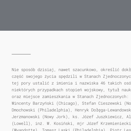
Nie sposób dzisiaj, nawet szacunkowo, określić dokł
część swojego życia spędzili w Stanach Zjednoczonyc
tej pory ustalić z imienia i nazwiska 46 takich osó
niektórych przypadkach stopień wojskowy, tytuł nauk
oraz miejsce zamieszkania w Stanach Zjednoczonych: 
Wincenty Barzyński (Chicago), Stefan Cieszewski (No
Dmochowski (Philadelphia), Henryk Dołęga-Lewandowsk
Jerzmanowski (Nowy Jork), ks. Józef Juszkiewicz, Al
(Lowell), inż. W. Kosiński, mjr Józef Krzemieniecki
(Wyandotte), Tomasz Laski (Philadelphia), Piotr Les