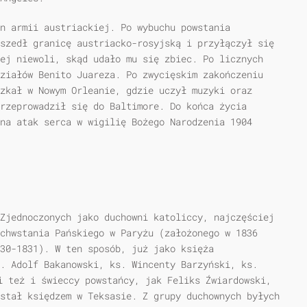
an armii austriackiej. Po wybuchu powstania
szedł granicę austriacko-rosyjską i przyłączył się
ej niewoli, skąd udało mu się zbiec. Po licznych
ziałów Benito Juareza. Po zwycięskim zakończeniu
zkał w Nowym Orleanie, gdzie uczył muzyki oraz
rzeprowadził się do Baltimore. Do końca życia
na atak serca w wigilię Bożego Narodzenia 1904
Zjednoczonych jako duchowni katoliccy, najczęściej
chwstania Pańskiego w Paryżu (założonego w 1836
30-1831). W ten sposób, już jako księża
. Adolf Bakanowski, ks. Wincenty Barzyński, ks.
i też i świeccy powstańcy, jak Feliks Źwiardowski,
stał księdzem w Teksasie. Z grupy duchownych byłych