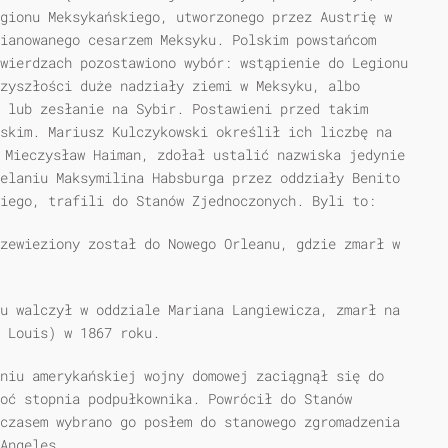
gionu Meksykańskiego, utworzonego przez Austrię w
ianowanego cesarzem Meksyku. Polskim powstańcom
wierdzach pozostawiono wybór: wstąpienie do Legionu
zyszłości duże nadziały ziemi w Meksyku, albo
 lub zesłanie na Sybir. Postawieni przed takim
skim. Mariusz Kulczykowski określił ich liczbę na
 Mieczysław Haiman, zdołał ustalić nazwiska jedynie
elaniu Maksymilina Habsburga przez oddziały Benito
iego, trafili do Stanów Zjednoczonych. Byli to:
zewieziony został do Nowego Orleanu, gdzie zmarł w
u walczył w oddziale Mariana Langiewicza, zmarł na
 Louis) w 1867 roku.
niu amerykańskiej wojny domowej zaciągnął się do
oć stopnia podpułkownika. Powrócił do Stanów
czasem wybrano go posłem do stanowego zgromadzenia
Angeles.