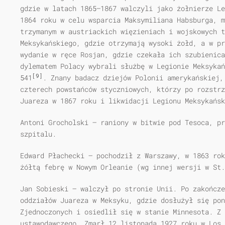
gdzie w latach 1865–1867 walczyli jako żołnierze Le
1864 roku w celu wsparcia Maksymiliana Habsburga, m
trzymanym w austriackich więzieniach i wojskowych t
Meksykańskiego, gdzie otrzymają wysoki żołd, a w pr
wydanie w ręce Rosjan, gdzie czekała ich szubienica
dylematem Polacy wybrali służbę w Legionie Meksykań
[9]
541
. Znany badacz dziejów Polonii amerykańskiej,
czterech powstańców styczniowych, którzy po rozstrz
Juareza w 1867 roku i likwidacji Legionu Meksykańsk
Antoni Grocholski – raniony w bitwie pod Tesoca, pr
szpitalu.
Edward Płachecki – pochodził z Warszawy, w 1863 rok
żółtą febrę w Nowym Orleanie (wg innej wersji w St.
Jan Sobieski – walczył po stronie Unii. Po zakończe
oddziałów Juareza w Meksyku, gdzie dosłużył się pon
Zjednoczonych i osiedlił się w stanie Minnesota. Z 
ustawodawczego. Zmarł 12 listopada 1927 roku w Los 