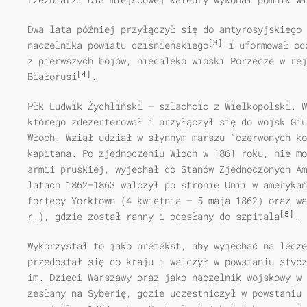
Dwa lata później przyłączył się do antyrosyjskiego 
[3]
naczelnika powiatu dziśnieńskiego
i uformował odd
z pierwszych bojów, niedaleko wioski Porzecze w rej
[4]
Białorusi
.
Płk Ludwik Żychliński – szlachcic z Wielkopolski. W
którego zdezerterował i przyłączył się do wojsk Giu
Włoch. Wziął udział w słynnym marszu “czerwonych ko
kapitana. Po zjednoczeniu Włoch w 1861 roku, nie mo
armii pruskiej, wyjechał do Stanów Zjednoczonych Am
latach 1862–1863 walczył po stronie Unii w amerykań
fortecy Yorktown (4 kwietnia – 5 maja 1862) oraz wa
[5]
r.), gdzie został ranny i odesłany do szpitala
.
Wykorzystał to jako pretekst, aby wyjechać na lecze
przedostał się do kraju i walczył w powstaniu stycz
im. Dzieci Warszawy oraz jako naczelnik wojskowy w 
zesłany na Syberię, gdzie uczestniczył w powstaniu 