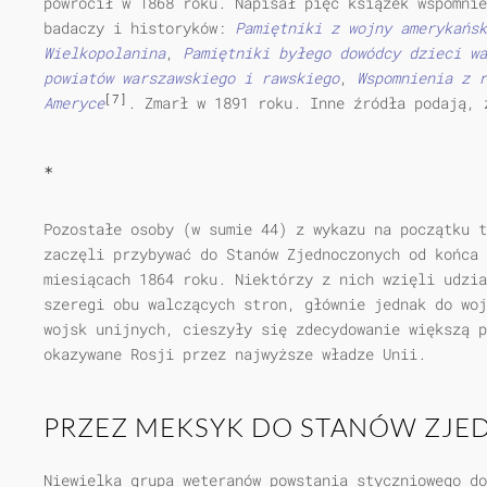
powrócił w 1868 roku. Napisał pięć książek wspomnie
badaczy i historyków:
Pamiętniki z wojny amerykańsk
Wielkopolanina
,
Pamiętniki byłego dowódcy dzieci wa
powiatów warszawskiego i rawskiego
,
Wspomnienia z r
[7]
Ameryce
. Zmarł w 1891 roku. Inne źródła podają, 
*
Pozostałe osoby (w sumie 44) z wykazu na początku t
zaczęli przybywać do Stanów Zjednoczonych od końca 
miesiącach 1864 roku. Niektórzy z nich wzięli udzia
szeregi obu walczących stron, głównie jednak do woj
wojsk unijnych, cieszyły się zdecydowanie większą p
okazywane Rosji przez najwyższe władze Unii.
PRZEZ MEKSYK DO STANÓW ZJ
Niewielka grupa weteranów powstania styczniowego do