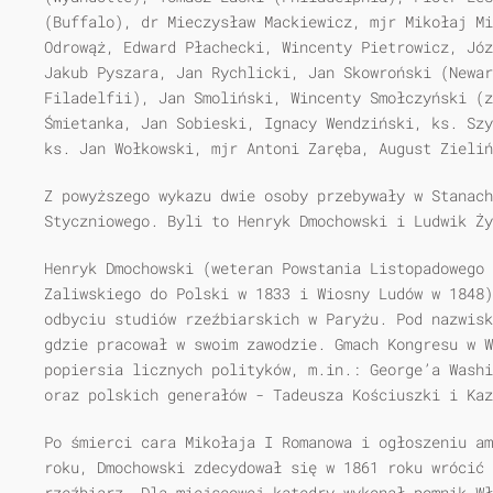
(Buffalo), dr Mieczysław Mackiewicz, mjr Mikołaj Mi
Odrowąż, Edward Płachecki, Wincenty Pietrowicz, Józ
Jakub Pyszara, Jan Rychlicki, Jan Skowroński (Newar
Filadelfii), Jan Smoliński, Wincenty Smołczyński (z
Śmietanka, Jan Sobieski, Ignacy Wendziński, ks. Szy
ks. Jan Wołkowski, mjr Antoni Zaręba, August Zieliń
Z powyższego wykazu dwie osoby przebywały w Stanach
Styczniowego. Byli to Henryk Dmochowski i Ludwik Ży
Henryk Dmochowski (weteran Powstania Listopadowego 
Zaliwskiego do Polski w 1833 i Wiosny Ludów w 1848)
odbyciu studiów rzeźbiarskich w Paryżu. Pod nazwisk
gdzie pracował w swoim zawodzie. Gmach Kongresu w W
popiersia licznych polityków, m.in.: George’a Washi
oraz polskich generałów - Tadeusza Kościuszki i Kaz
Po śmierci cara Mikołaja I Romanowa i ogłoszeniu am
roku, Dmochowski zdecydował się w 1861 roku wrócić 
rzeźbiarz. Dla miejscowej katedry wykonał pomnik W