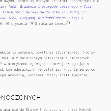
niowych, które są ważnymi źródłami poznawczymi dla
iej 1862
,
Wrażenia i przygody zesłanego w Sybir
rszawskich i byłego naczelnika sił zbrojnych
oku 1863
,
Przygody Wielkopolanina w Azji i
[8]
że 10 stycznia 1910 roku we Lwowie
.
ekstu to weterani powstania styczniowego, którzy
1863, a z największym natężeniem w pierwszych
ł w amerykańskiej wojnie domowej, wstępując w
sk konfederackich. Te ostatnie, w odróżnieniu od
opularnością, ponieważ Polacy znali sympatie
EDNOCZONYCH
stała się do Stanów Zjednoczonych przez Meksyk,