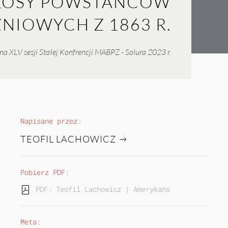
 LOSY POWSTAŃCÓW
NIOWYCH Z 1863 R.
na XLV sesji Stałej Konfrencji MABPZ - Solura 2023 r.
Napisane przez:
TEOFIL LACHOWICZ
Pobierz PDF:
PDF: Teofil Lachowicz | Amerykańskie losy powst
Meta: