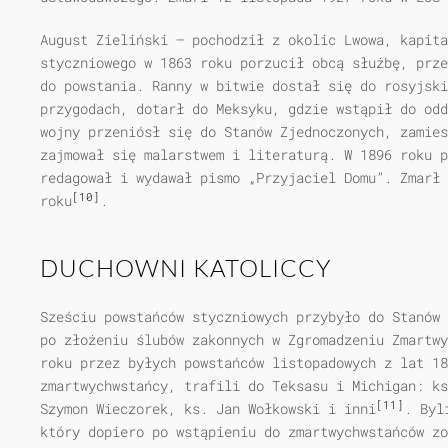
August Zieliński – pochodził z okolic Lwowa, kapit
styczniowego w 1863 roku porzucił obcą służbę, prze
do powstania. Ranny w bitwie dostał się do rosyjski
przygodach, dotarł do Meksyku, gdzie wstąpił do odd
wojny przeniósł się do Stanów Zjednoczonych, zamies
zajmował się malarstwem i literaturą. W 1896 roku p
redagował i wydawał pismo „Przyjaciel Domu”. Zmarł 
[10]
roku
.
DUCHOWNI KATOLICCY
Sześciu powstańców styczniowych przybyło do Stanów 
po złożeniu ślubów zakonnych w Zgromadzeniu Zmartwy
roku przez byłych powstańców listopadowych z lat 18
zmartwychwstańcy, trafili do Teksasu i Michigan: ks
[11]
Szymon Wieczorek, ks. Jan Wołkowski i inni
. Byl
który dopiero po wstąpieniu do zmartwychwstańców zo