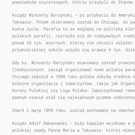
powstańców styczniowych, którzy przybyli do Stanów
Ksiądz Wincenty Barzyński – po przybyciu do Ameryki
Teksasie. Potem skierowany został do Chicago, do pa
końca życia. Parafia ta ze względu na politykę kler
polskich parafii, rozrosła się do niebywałych rozmi
ponad 35 tys. wiernych, którzy nie chcieli należeć 
przykościelnej szkole uczyło się prawie 4 tys. dzie
Gdy ks. Wincenty Barzyński mianowany został prowinc
Zjednoczonych, zaczął organizować nowe polskie para
Chicago założył w 1890 roku polska szkołę średnia 
kolejne organizacje i towarzystwa, takie jak Organi
Korony Polskiej czy Liga Polska. Zapoczątkował równ
pewnym czasie stał się największym pismem codzienny
Zmarł 2 maja 1899 roku, został pochowany na cmenta
Ksiądz Adolf Bakanowski – były kapelan wojskowy w p
polskiej osady Panna Maria w Teksasie, której mies