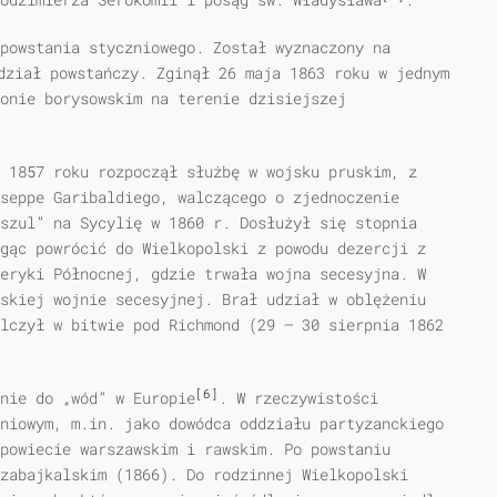
powstania styczniowego. Został wyznaczony na
ział powstańczy. Zginął 26 maja 1863 roku w jednym
onie borysowskim na terenie dzisiejszej
 1857 roku rozpoczął służbę w wojsku pruskim, z
seppe Garibaldiego, walczącego o zjednoczenie
szul” na Sycylię w 1860 r. Dosłużył się stopnia
gąc powrócić do Wielkopolski z powodu dezercji z
eryki Północnej, gdzie trwała wojna secesyjna. W
skiej wojnie secesyjnej. Brał udział w oblężeniu
lczył w bitwie pod Richmond (29 – 30 sierpnia 1862
[6]
nie do „wód” w Europie
. W rzeczywistości
niowym, m.in. jako dowódca oddziału partyzanckiego
powiecie warszawskim i rawskim. Po powstaniu
zabajkalskim (1866). Do rodzinnej Wielkopolski