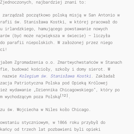
 Zjednoczonych, najbardziej znani to:
 zarządzał początkowo polską misją w San Antonio w
rafii św. Stanisława Kostki, w której pracował do
u irlandzkiego, hamującego powstawanie nowych
arów (być może największa w świecie) – liczyła
do parafii niepolskich. W założonej przez niego
ci!
jałem Zgromadzenia o.o. Zmartwychwstańców w Stanach
fie, budować kościoły, szkoły i domy sierot. W
o nazwie
Kolegium św. Stanisława Kostki
. Zakładał
zacja Patriotyczna Polska pod Opieką Królowej
ież wydawanie „Dziennika Chicagowskiego”, który po
[12]
m wychodzącym poza Polską
.
rzu św. Wojciecha w Niles koło Chicago.
owstaniu styczniowym, w 1866 roku przybył do
zkańcy od trzech lat pozbawieni byli opieki