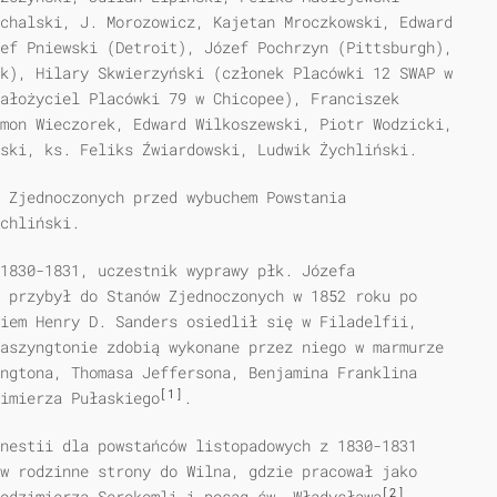
chalski, J. Morozowicz, Kajetan Mroczkowski, Edward
ef Pniewski (Detroit), Józef Pochrzyn (Pittsburgh),
k), Hilary Skwierzyński (członek Placówki 12 SWAP w
ałożyciel Placówki 79 w Chicopee), Franciszek
mon Wieczorek, Edward Wilkoszewski, Piotr Wodzicki,
ski, ks. Feliks Źwiardowski, Ludwik Żychliński.
 Zjednoczonych przed wybuchem Powstania
chliński.
1830-1831, uczestnik wyprawy płk. Józefa
 przybył do Stanów Zjednoczonych w 1852 roku po
iem Henry D. Sanders osiedlił się w Filadelfii,
aszyngtonie zdobią wykonane przez niego w marmurze
ngtona, Thomasa Jeffersona, Benjamina Franklina
[1]
imierza Pułaskiego
.
nestii dla powstańców listopadowych z 1830-1831
w rodzinne strony do Wilna, gdzie pracował jako
[2]
łodzimierza Serokomli i posąg św. Władysława
.