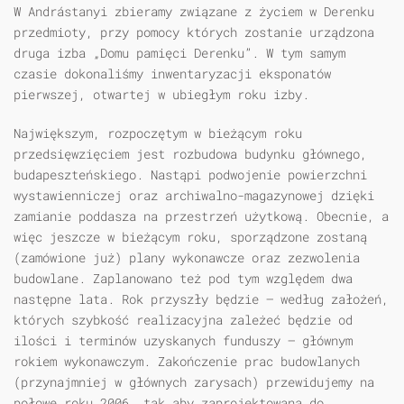
W Andrástanyi zbieramy związane z życiem w Derenku
przedmioty, przy pomocy których zostanie urządzona
druga izba „Domu pamięci Derenku”. W tym samym
czasie dokonaliśmy inwentaryzacji eksponatów
pierwszej, otwartej w ubiegłym roku izby.
Największym, rozpoczętym w bieżącym roku
przedsięwzięciem jest rozbudowa budynku głównego,
budapeszteńskiego. Nastąpi podwojenie powierzchni
wystawienniczej oraz archiwalno-magazynowej dzięki
zamianie poddasza na przestrzeń użytkową. Obecnie, a
więc jeszcze w bieżącym roku, sporządzone zostaną
(zamówione już) plany wykonawcze oraz zezwolenia
budowlane. Zaplanowano też pod tym względem dwa
następne lata. Rok przyszły będzie — według założeń,
których szybkość realizacyjna zależeć będzie od
ilości i terminów uzyskanych funduszy — głównym
rokiem wykonawczym. Zakończenie prac budowlanych
(przynajmniej w głównych zarysach) przewidujemy na
połowę roku 2006, tak aby zaprojektowana do