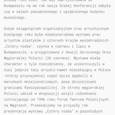
Budapesztu na ów rok sesja Stałej Konferencji odbyła
się w salach powiększonego i upiększonego budynku
muzealnego.
Dużym osiągnięciem organizacyjnym oraz artystycznym
bieżącego roku była międzynarodowa wystawa prac
artystów plastyków z czterech krajów wyszehradzkich
„Cztery nieba”, czynna w czerwcu i lipcu w
Budapeszcie, a przygotowana z okazji dorocznego Dnia
Węgierskiej Polonii (26 czerwca). Wystawa miała
charakter o tyle niecodzienny, że uczestniczyli w
niej jedynie tacy artyści—nawet mieszkający w Polsce
—którzy przynajmniej część życia spędzili w
warunkach mniejszościowych, poza dzisiejszymi
granicami Rzeczypospolitej. Ze strony węgierskiej
Polonii udział w ekspozycji wzięli członkowie
istniejącego od 1996 roku Forum Twórców Polonijnych
na Węgrzech. Przewidujemy na przyszły rok
prezentację wystawy „Cztery nieba” w pozostałych