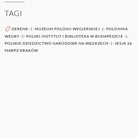
TAGI
DERENK
-|-
MUZEUM POLONII WEGIERSKIEJ
-|-
POLONIKA
WĘGRY
-|-
POLSKI INSTYTUT I BIBLIOTEKA W BUDAPESZCIE
-|-
POLSKIE DZIEDZICTWO NARODOWE NA WĘGRZECH
-|-
SESJA 26
MABPZ KRAKÓW
WIĘCEJ O AUTORZE (AUTORACH)
0RAZ
POZOSTAŁE PUBLIKACJE TEGO AUTORA (ÓW)
KONRAD SUTARSKI