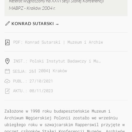
Referat wygłoszony na XXVI sesji Stałej Konferencji
MABPZ - Kraków 2004 r.
KONRAD SUTARSKI →
PDF: Konrad Sutarski | Muzeum i Archiwum Węgierski
INST.: Polski Instytut Badawczy i Mu…
|
2004
|
Kraków
SESJA: 26
PUBL.: 27/10/2021
AKTU.: 08/11/2023
Założone w 1998 roku budapeszteńskie Muzeum i
Archiwum Węgierskiej Polonii zostało we wrześniu
ubiegłego roku w szwajcarskim Rapperswil przyjęte w
poczet członków Stałej Konferencji Muzeów, Archiwów