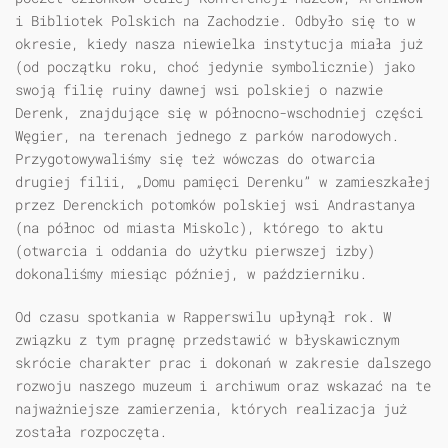
i Bibliotek Polskich na Zachodzie. Odbyło się to w
okresie, kiedy nasza niewielka instytucja miała już
(od początku roku, choć jedynie symbolicznie) jako
swoją filię ruiny dawnej wsi polskiej o nazwie
Derenk, znajdujące się w północno-wschodniej części
Węgier, na terenach jednego z parków narodowych.
Przygotowywaliśmy się też wówczas do otwarcia
drugiej filii, „Domu pamięci Derenku” w zamieszkałej
przez Derenckich potomków polskiej wsi Andrastanya
(na północ od miasta Miskolc), którego to aktu
(otwarcia i oddania do użytku pierwszej izby)
dokonaliśmy miesiąc później, w październiku.
Od czasu spotkania w Rapperswilu upłynął rok. W
związku z tym pragnę przedstawić w błyskawicznym
skrócie charakter prac i dokonań w zakresie dalszego
rozwoju naszego muzeum i archiwum oraz wskazać na te
najważniejsze zamierzenia, których realizacja już
została rozpoczęta.