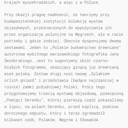
krajach wyszehradzkich, a więc i w Polsce.
Przy okazji pragnę nadmienić, że tworzymy przy
budapeszteńskiej instytucji kolekcję wystaw
objazdowych, przeznaczonych do wypożyczania ich
przez organizacje polonijne na Węgrzech, ale w razie
potrzeby i gdzie indziej. Obecnie dysponujemy dwoma
zestawami. Jeden to „Polskie budownictwo drewniane”
autorstwa wybitnego warszawskiego fotografika Jana
Świderskiego. Jest to sugestywny zbiór czarno-
białych fotogramów, ukazujący ginącą już drewnianą
wieś polską. Zestaw drugi nosi nazwę „Szlakiem
orlich gniazd” i przedstawia (będące najczęściej w
ruinie) zamki południowej Polski. Prócz tego
przygotowujemy trzecią wystawę objazdową, poświęconą
„Pomięci Derenku”, której pierwszą część pokazaliśmy
w lipcu, na polach Derenku, przed kaplicą, podczas
dorocznego odpustu, który i teraz zgromadził
kilkaset osób, Polaków, Węgrów i Słowaków.