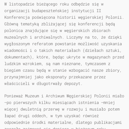
W listopadzie bieżącego roku odbędzie się w
organizacji budapeszteńskiej instytucji II
Konferencja poświęcona historii węgierskiej Polonii.
Główną tematyką zbliżającej się konferencji będą
polonica znajdujące się w węgierskich zbiorach
muzealnych i archiwalnych. Liczymy na to, że dzięki
wygłoszonym referatom powstanie możliwość uzyskania
wiadomości i o takich materiałach (dziełach sztuki,
dokumentach), które, będąc ukryte w magazynach przed
ludzkim wzrokiem, są nam nieznane, tymczasem z
biegiem czasu będą w stanie wzbogacić nasze zbiory,
przynajmniej jako eksponaty przekazane przez
właścicieli w długotrwały depozyt.
Ponieważ Muzeum i Archiwum Węgierskiej Polonii miało
—po pierwszych kilku miesiącach istnienia —mniej
więcej dwuletnią przerwę w rozwoju i musiało potem
łapać drugi oddech, w tym uzyskać również
odpowiednie środki materialne, dlatego publikacjami
zaczęło zajmować się dopiero w bieżącym roku.