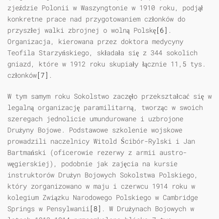
zjeździe Polonii w Waszyngtonie w 1910 roku, podjął
konkretne prace nad przygotowaniem członków do
przyszłej walki zbrojnej o wolną Polskę
[6]
.
Organizacja, kierowana przez doktora medycyny
Teofila Starzyńskiego, składała się z 344 sokolich
gniazd, które w 1912 roku skupiały łącznie 11,5 tys.
członków
[7]
.
W tym samym roku Sokolstwo zaczęło przekształcać się w
legalną organizację paramilitarną, tworząc w swoich
szeregach jednolicie umundurowane i uzbrojone
Drużyny Bojowe. Podstawowe szkolenie wojskowe
prowadzili naczelnicy Witold Ścibór-Rylski i Jan
Bartmański (oficerowie rezerwy z armii austro-
węgierskiej), podobnie jak zajęcia na kursie
instruktorów Drużyn Bojowych Sokolstwa Polskiego,
który zorganizowano w maju i czerwcu 1914 roku w
kolegium Związku Narodowego Polskiego w Cambridge
Springs w Pensylwanii
[8]
. W Drużynach Bojowych w