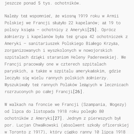
jeszcze ponad 5 tys. ochotników.
Należy też wspomnieć, że wiosną 1919 roku w Armii
Polskiej we Francji służyło 22 kapelanów; aż 19 to
polscy księża — ochotnicy z Ameryki
[25]
. Oprócz
żołnierzy i kapelanów była też grupa 42 ochotniczek z
Ameryki — sanitariuszek Polskiego Białego Krzyża,
zorganizowanych i wyszkolonych w nowojorskich
szpitalach dzięki staraniom Heleny Paderewskiej. We
Francji pracowały one w czterech szpitalach
paryskich, a także w szpitalu amerykańskim, gdzie
leczyło się wielu rannych polskich żołnierzy.
Wyszukiwały też rannych Polaków leżących w lecznicach
rozrzuconych po całej Francji
[26]
.
W walkach na froncie we Francji (Szampania, Wogezy)
od lipca do listopada 1918 roku poległo 80
ochotników z Ameryki
[27]
. Jednym z pierwszych był
por. Lucjan Chwałkowski (absolwent szkoły oficerskiej
w Toronto z 1917), który ciężko ranny 10 lipca 1918