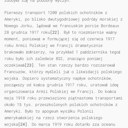
zdobyła się na podobny wyczyn.
Pierwszy transport 1200 polskich ochotników z
Ameryki, po blisko dwutygodniowej podróży morskiej z
Nowego Jorku, lądował we francuskim porcie Bordeaux
28 grudnia 1917 roku
[22]
. Był to niezmiernie ważny
moment, ponieważ w formującej się od czerwca 1917
roku Armii Polskiej we Francji dramatycznie
brakowało żołnierzy, na przykład 1 października tegoż
roku było ich zaledwie 832, znacząco poniżej
oczekiwań
[23]
. Ten stan rzeczy bardzo rozczarował
Francuzów, którzy myśleli już o likwidacji polskiego
wojska. Dopiero systematyczny napływ ochotników,
począwszy od końca grudnia 1917 roku, uratował ideę
organizowania Armii Polskiej we Francji. Do końca
maja 1918 roku przewieziono piętnastoma transportami
około 15 tys. przeszkolonych polskich ochotników z
Ameryki. Było to apogeum wysiłku Polonii
amerykańskiej na rzecz stworzenia polskiego
wojska
[24]
. Do marca 1919 roku dotarło zza oceanu