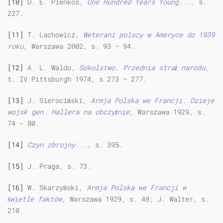
[10]
D. E. Pienkos,
One Hundred Years Young...,
s.
227.
[11]
T. Lachowicz,
Weterani polscy w Ameryce do 1939
roku
, Warszawa 2002, s. 93 – 94.
[12]
A. L. Waldo,
Sokolstwo. Przednia straż narodu
,
t. IV Pittsburgh 1974, s 273 – 277.
[13]
J. Sierociński,
Armja Polska we Francji. Dzieje
wojsk gen. Hallera na obczyźnie
, Warszawa 1929, s.
74 - 80.
[14]
Czyn zbrojny...,
s. 395.
[15]
J. Praga, s. 73.
[16]
W. Skarzyński,
Armja Polska we Francji w
świetle faktów
, Warszawa 1929, s. 48; J. Walter, s.
210.