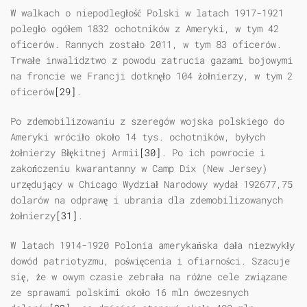
W walkach o niepodległość Polski w latach 1917-1921
poległo ogółem 1832 ochotników z Ameryki, w tym 42
oficerów. Rannych zostało 2011, w tym 83 oficerów.
Trwałe inwalidztwo z powodu zatrucia gazami bojowymi
na froncie we Francji dotknęło 104 żołnierzy, w tym 2
oficerów
[29]
.
Po zdemobilizowaniu z szeregów wojska polskiego do
Ameryki wróciło około 14 tys. ochotników, byłych
żołnierzy Błękitnej Armii
[30]
. Po ich powrocie i
zakończeniu kwarantanny w Camp Dix (New Jersey)
urzędujący w Chicago Wydział Narodowy wydał 192677,75
dolarów na odprawę i ubrania dla zdemobilizowanych
żołnierzy
[31]
.
W latach 1914-1920 Polonia amerykańska dała niezwykły
dowód patriotyzmu, poświęcenia i ofiarności. Szacuje
się, że w owym czasie zebrała na różne cele związane
ze sprawami polskimi około 16 mln ówczesnych