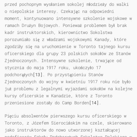
przed pochopnym wysłaniem sokolej młodzieży do walki
o niepolskie interesy. Czekając na odpowiedni
moment, kontynuowano intensywne szkolenie wojskowe w
ramach Drużyn Bojowych. Ponieważ problemem był brak
kadr instruktorskich, kierownictwo Sokolstwa
porozumiało się z władzami wojskowymi Kanady, które
zgodziły się na uruchomienie w Toronto tajnego kursu
oficerskiego dla grupy 23 polskich sokołów ze Stanów
Zjednoczonych. Intensywne szkolenie, trwające od
stycznia do maja 1917 roku, ukończyło 17
podchorążych
[13]
. Po przystąpieniu Stanów
Zjednoczonych do wojny w kwietniu 1917 roku nie było
już problemu z legalnymi wyjazdami sokołów na kolejne
kursy oficerskie w Kanadzie, które z Toronto
przeniesione zostały do Camp Borden
[14]
.
Pięciu absolwentów pierwszego kursu oficerskiego w
Toronto, z Józefem Sierocińskim na czele, skierowano
jako instruktorów do nowo utworzonej kształcącej
podoficerów Szkoły Podchorążych Sokolstwa Polskiego w