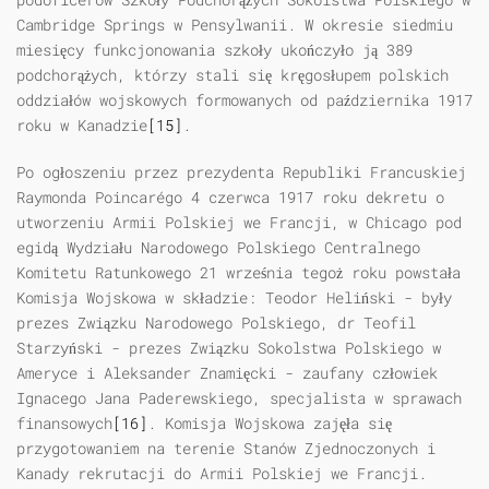
Cambridge Springs w Pensylwanii. W okresie siedmiu
miesięcy funkcjonowania szkoły ukończyło ją 389
podchorążych, którzy stali się kręgosłupem polskich
oddziałów wojskowych formowanych od października 1917
roku w Kanadzie
[15]
.
Po ogłoszeniu przez prezydenta Republiki Francuskiej
Raymonda Poincarégo 4 czerwca 1917 roku dekretu o
utworzeniu Armii Polskiej we Francji, w Chicago pod
egidą Wydziału Narodowego Polskiego Centralnego
Komitetu Ratunkowego 21 września tegoż roku powstała
Komisja Wojskowa w składzie: Teodor Heliński - były
prezes Związku Narodowego Polskiego, dr Teofil
Starzyński - prezes Związku Sokolstwa Polskiego w
Ameryce i Aleksander Znamięcki - zaufany człowiek
Ignacego Jana Paderewskiego, specjalista w sprawach
finansowych
[16]
. Komisja Wojskowa zajęła się
przygotowaniem na terenie Stanów Zjednoczonych i
Kanady rekrutacji do Armii Polskiej we Francji.