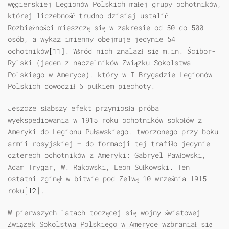
węgierskiej Legionów Polskich małej grupy ochotników,
której liczebność trudno dzisiaj ustalić.
Rozbieżności mieszczą się w zakresie od 50 do 500
osób, a wykaz imienny obejmuje jedynie 54
ochotników
[11]
. Wśród nich znalazł się m.in. Ścibor-
Rylski (jeden z naczelników Związku Sokolstwa
Polskiego w Ameryce), który w I Brygadzie Legionów
Polskich dowodził 6 pułkiem piechoty.
Jeszcze słabszy efekt przyniosła próba
wyekspediowania w 1915 roku ochotników sokołów z
Ameryki do Legionu Puławskiego, tworzonego przy boku
armii rosyjskiej — do formacji tej trafiło jedynie
czterech ochotników z Ameryki: Gabryel Pawłowski,
Adam Trygar, W. Rakowski, Leon Sułkowski. Ten
ostatni zginął w bitwie pod Zelwą 10 września 1915
roku
[12]
.
W pierwszych latach toczącej się wojny światowej
Związek Sokolstwa Polskiego w Ameryce wzbraniał się