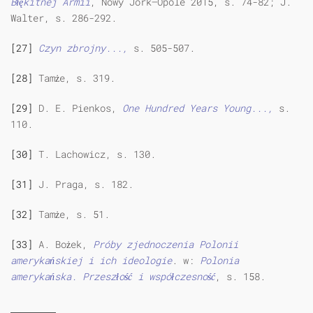
Błękitnej Armii
, Nowy Jork—Opole 2015, s. 74-82; J.
Walter, s. 286-292.
[27]
Czyn zbrojny...,
s. 505-507.
[28]
Tamże, s. 319.
[29]
D. E. Pienkos,
One Hundred Years Young...,
s.
110.
[30]
T. Lachowicz, s. 130.
[31]
J. Praga, s. 182.
[32]
Tamże, s. 51.
[33]
A. Bożek,
Próby zjednoczenia Polonii
amerykańskiej i ich ideologie
. w:
Polonia
amerykańska. Przeszłość i współczesność
, s. 158.