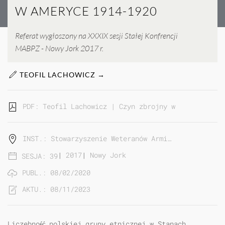
W AMERYCE 1914-1920
Referat wygłoszony na XXXIX sesji Stałej Konfrencji
MABPZ - Nowy Jork 2017 r.
TEOFIL LACHOWICZ →
PDF: Teofil Lachowicz | Czyn zbrojny wychodźstwa p
INST.: Stowarzyszenie Weteranów Armi…
|
2017
|
Nowy Jork
SESJA: 39
PUBL.: 08/02/2020
AKTU.: 08/11/2023
Liczebność polskiej grupy etnicznej w Stanach