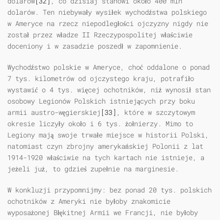
dolarów
[32]
, co dzisiaj stanowi około 400 mln
dolarów. Ten niebywały wysiłek wychodźstwa polskiego
w Ameryce na rzecz niepodległości ojczyzny nigdy nie
został przez władze II Rzeczypospolitej właściwie
doceniony i w zasadzie poszedł w zapomnienie.
Wychodźstwo polskie w Ameryce, choć oddalone o ponad
7 tys. kilometrów od ojczystego kraju, potrafiło
wystawić o 4 tys. więcej ochotników, niż wynosił stan
osobowy Legionów Polskich istniejących przy boku
armii austro-węgierskiej
[33]
, które w szczytowym
okresie liczyły około i 6 tys. żołnierzy. Mimo to
Legiony mają swoje trwałe miejsce w historii Polski,
natomiast czyn zbrojny amerykańskiej Polonii z lat
1914-1920 właściwie na tych kartach nie istnieje, a
jeżeli już, to gdzieś zupełnie na marginesie.
W konkluzji przypomnijmy: bez ponad 20 tys. polskich
ochotników z Ameryki nie byłoby znakomicie
wyposażonej Błękitnej Armii we Francji, nie byłoby