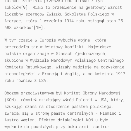
latach 1913-1914 przeszkolono blisko 7 tys.
sokolów
[9]
. Miało to przełożenie na gwałtowny wzrost
liczebny szeregów Związku Sokolstwa Polskiego w
Ameryce, który 1 września 1914 roku osiągnął stan 25
688 członków”
[10]
.
W tym czasie w Europie wybuchła wojna, która
przerodziła się w światowy konflikt. Największe
polskie organizacje w Stanach Zjednoczonych,
skupione w Wydziale Narodowym Polskiego Centralnego
Komitetu Ratunkowego, wiązały nadzieje na odzyskanie
niepodległości z Francją i Anglią, a od kwietnia 1917
roku również z USA.
Obozem przeciwstawnym był Komitet Obrony Narodowej
(KON), również działający wśród Polonii w USA, który,
szukając szans na stworzenie państwa polskiego,
zwracał się w stronę państw centralnych - Niemiec i
Austro-Węgier. Efektem działalności KON-u było
wysłanie do powstałych przy boku armii austro-