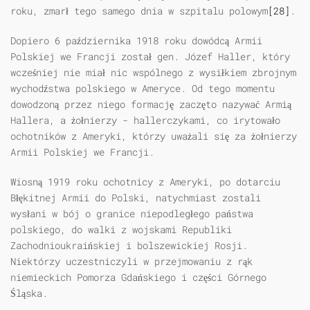
roku, zmarł tego samego dnia w szpitalu polowym
[28]
.
Dopiero 6 października 1918 roku dowódcą Armii
Polskiej we Francji został gen. Józef Haller, który
wcześniej nie miał nic wspólnego z wysiłkiem zbrojnym
wychodźstwa polskiego w Ameryce. Od tego momentu
dowodzoną przez niego formację zaczęto nazywać Armią
Hallera, a żołnierzy - hallerczykami, co irytowało
ochotników z Ameryki, którzy uważali się za żołnierzy
Armii Polskiej we Francji.
Wiosną 1919 roku ochotnicy z Ameryki, po dotarciu
Błękitnej Armii do Polski, natychmiast zostali
wysłani w bój o granice niepodległego państwa
polskiego, do walki z wojskami Republiki
Zachodnioukraińskiej i bolszewickiej Rosji.
Niektórzy uczestniczyli w przejmowaniu z rąk
niemieckich Pomorza Gdańskiego i części Górnego
Śląska.