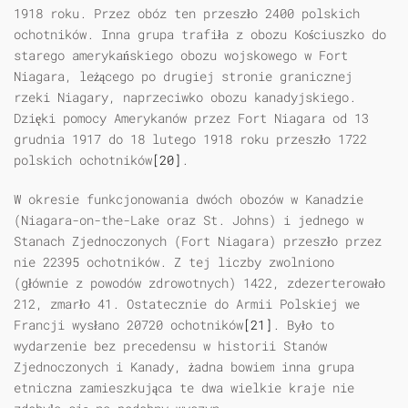
1918 roku. Przez obóz ten przeszło 2400 polskich
ochotników. Inna grupa trafiła z obozu Kościuszko do
starego amerykańskiego obozu wojskowego w Fort
Niagara, leżącego po drugiej stronie granicznej
rzeki Niagary, naprzeciwko obozu kanadyjskiego.
Dzięki pomocy Amerykanów przez Fort Niagara od 13
grudnia 1917 do 18 lutego 1918 roku przeszło 1722
polskich ochotników
[20]
.
W okresie funkcjonowania dwóch obozów w Kanadzie
(Niagara-on-the-Lake oraz St. Johns) i jednego w
Stanach Zjednoczonych (Fort Niagara) przeszło przez
nie 22395 ochotników. Z tej liczby zwolniono
(głównie z powodów zdrowotnych) 1422, zdezerterowało
212, zmarło 41. Ostatecznie do Armii Polskiej we
Francji wysłano 20720 ochotników
[21]
. Było to
wydarzenie bez precedensu w historii Stanów
Zjednoczonych i Kanady, żadna bowiem inna grupa
etniczna zamieszkująca te dwa wielkie kraje nie