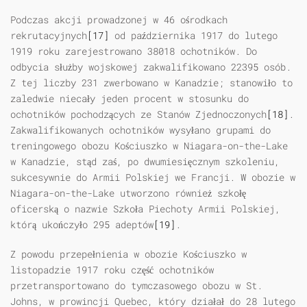
Podczas akcji prowadzonej w 46 ośrodkach
rekrutacyjnych
[17]
od października 1917 do lutego
1919 roku zarejestrowano 38018 ochotników. Do
odbycia służby wojskowej zakwalifikowano 22395 osób.
Z tej liczby 231 zwerbowano w Kanadzie; stanowiło to
zaledwie niecały jeden procent w stosunku do
ochotników pochodzących ze Stanów Zjednoczonych
[18]
.
Zakwalifikowanych ochotników wysyłano grupami do
treningowego obozu Kościuszko w Niagara-on-the-Lake
w Kanadzie, stąd zaś, po dwumiesięcznym szkoleniu,
sukcesywnie do Armii Polskiej we Francji. W obozie w
Niagara-on-the-Lake utworzono również szkołę
oficerską o nazwie Szkoła Piechoty Armii Polskiej,
którą ukończyło 295 adeptów
[19]
.
Z powodu przepełnienia w obozie Kościuszko w
listopadzie 1917 roku część ochotników
przetransportowano do tymczasowego obozu w St.
Johns, w prowincji Quebec, który działał do 28 lutego