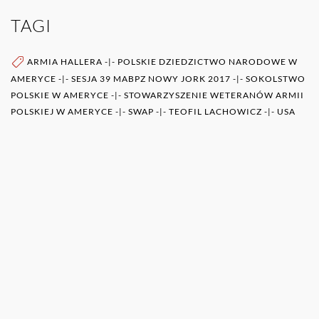
TAGI
ARMIA HALLERA
-|-
POLSKIE DZIEDZICTWO NARODOWE W
AMERYCE
-|-
SESJA 39 MABPZ NOWY JORK 2017
-|-
SOKOLSTWO
POLSKIE W AMERYCE
-|-
STOWARZYSZENIE WETERANÓW ARMII
POLSKIEJ W AMERYCE
-|-
SWAP
-|-
TEOFIL LACHOWICZ
-|-
USA
WIĘCEJ O AUTORZE (AUTORACH)
0RAZ
POZOSTAŁE PUBLIKACJE TEGO AUTORA (ÓW)
TEOFIL LACHOWICZ