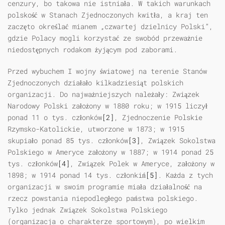
cenzury, bo takowa nie istniała. W takich warunkach
polskość w Stanach Zjednoczonych kwitła, a kraj ten
zaczęto określać mianem „czwartej dzielnicy Polski”,
gdzie Polacy mogli korzystać ze swobód przeważnie
niedostępnych rodakom żyjącym pod zaborami.
Przed wybuchem I wojny światowej na terenie Stanów
Zjednoczonych działało kilkadziesiąt polskich
organizacji. Do najważniejszych należały: Związek
Narodowy Polski założony w 1880 roku; w 1915 liczył
ponad 11 o tys. członków
[2]
, Zjednoczenie Polskie
Rzymsko-Katolickie, utworzone w 1873; w 1915
skupiało ponad 85 tys. członków
[3]
, Związek Sokolstwa
Polskiego w Ameryce założony w 1887; w 1914 ponad 25
tys. członków
[4]
, Związek Polek w Ameryce, założony w
1898; w 1914 ponad 14 tys. członkiń
[5]
. Każda z tych
organizacji w swoim programie miała działalność na
rzecz powstania niepodległego państwa polskiego.
Tylko jednak Związek Sokolstwa Polskiego
(organizacja o charakterze sportowym), po wielkim