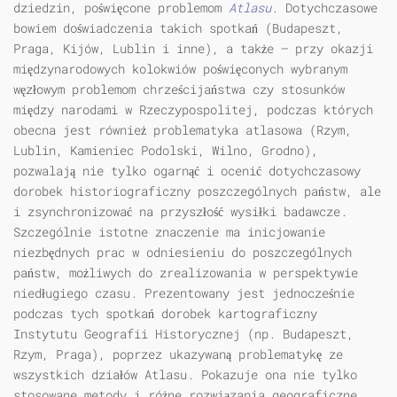
dziedzin, poświęcone problemom
Atlasu
. Dotychczasowe
bowiem doświadczenia takich spotkań (Budapeszt,
Praga, Kijów, Lublin i inne), a także — przy okazji
międzynarodowych kolokwiów poświęconych wybranym
węzłowym problemom chrześcijaństwa czy stosunków
między narodami w Rzeczypospolitej, podczas których
obecna jest również problematyka atlasowa (Rzym,
Lublin, Kamieniec Podolski, Wilno, Grodno),
pozwalają nie tylko ogarnąć i ocenić dotychczasowy
dorobek historiograficzny poszczególnych państw, ale
i zsynchronizować na przyszłość wysiłki badawcze.
Szczególnie istotne znaczenie ma inicjowanie
niezbędnych prac w odniesieniu do poszczególnych
państw, możliwych do zrealizowania w perspektywie
niedługiego czasu. Prezentowany jest jednocześnie
podczas tych spotkań dorobek kartograficzny
Instytutu Geografii Historycznej (np. Budapeszt,
Rzym, Praga), poprzez ukazywaną problematykę ze
wszystkich działów Atlasu. Pokazuje ona nie tylko
stosowane metody i różne rozwiązania geograficzne,