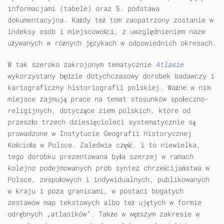
informacjami (tabele) oraz 5. podstawa
dokumentacyjna. Każdy też tom zaopatrzony zostanie w
indeksy osób i miejscowości, z uwzględnieniem nazw
używanych w różnych językach w odpowiednich okresach.
W tak szeroko zakrojonym tematycznie
Atlasie
wykorzystany będzie dotychczasowy dorobek badawczy i
kartograficzny historiografii polskiej. Ważne w nim
miejsce zajmują prace na temat stosunków społeczno-
religijnych, dotyczące ziem polskich, które od
przeszło trzech dziesięcioleci systematycznie są
prowadzone w Instytucie Geografii Historycznej
Kościoła w Polsce. Zaledwie część, i to niewielka,
tego dorobku prezentowana była szerzej w ramach
kolejno podejmowanych prób syntez chrześcijaństwa w
Polsce, zespołowych i indywidualnych, publikowanych
w kraju i poza granicami, w postaci bogatych
zestawów map tekstowych albo też ujętych w formie
odrębnych „atlasików”. Także w węższym zakresie w