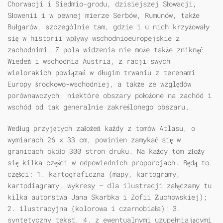
Chorwacji i Siedmio-grodu, dzisiejszej Słowacji,
Słowenii i w pewnej mierze Serbów, Rumunów, także
Bułgarów, szczególnie tam, gdzie i u nich krzyżowały
się w historii wpływy wschodnioeuropejskie z
zachodnimi. Z pola widzenia nie może także zniknąć
Wiedeń i wschodnia Austria, z racji swych
wielorakich powiązań w długim trwaniu z terenami
Europy środkowo-wschodniej, a także ze względów
porównawczych, niektóre obszary położone na zachód i
wschód od tak generalnie zakreślonego obszaru.
Według przyjętych założeń każdy z tomów Atlasu, o
wymiarach 26 x 33 cm, powinien zamykać się w
granicach około 300 stron druku. Na każdy tom złoży
się kilka części w odpowiednich proporcjach. Będą to
części: 1. kartograficzna (mapy, kartogramy,
kartodiagramy, wykresy — dla ilustracji załączamy tu
kilka autorstwa Jana Skarbka i Zofii Żuchowskiej);
2. ilustracyjna (kolorowa i czarnobiała); 3.
syntetyczny tekst, 4. z ewentualnymi uzupełniającymi