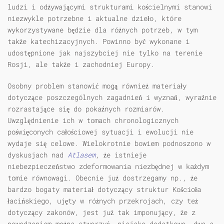
ludzi i odżywającymi strukturami kościelnymi stanowi
niezwykle potrzebne i aktualne dzieło, które
wykorzystywane będzie dla różnych potrzeb, w tym
także katechizacyjnych. Powinno być wykonane i
udostępnione jak najszybciej nie tylko na terenie
Rosji, ale także i zachodniej Europy.
Osobny problem stanowić mogą również materiały
dotyczące poszczególnych zagadnień i wyznań, wyraźnie
rozrastające się do pokaźnych rozmiarów.
Uwzględnienie ich w tomach chronologicznych
poświęconych całościowej sytuacji i ewolucji nie
wydaje się celowe. Wielokrotnie bowiem podnoszono w
dyskusjach nad
Atlasem
, że istnieje
niebezpieczeństwo zdeformowania niezbędnej w każdym
tomie równowagi. Obecnie już dostrzegamy np., że
bardzo bogaty materiał dotyczący struktur Kościoła
łacińskiego, ujęty w różnych przekrojach, czy też
dotyczący zakonów, jest już tak imponujący, że z
powodzeniem można stworzyć, niejako dodatkowo, dwa a