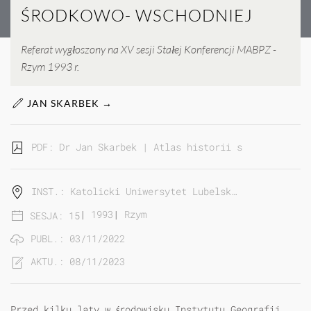
ŚRODKOWO- WSCHODNIEJ
Referat wygłoszony na XV sesji Stałej Konferencji MABPZ -
Rzym 1993 r.
JAN SKARBEK →
PDF: Dr Jan Skarbek | Atlas historii społeczno - r
INST.: Katolicki Uniwersytet Lubelsk…
|
1993
|
Rzym
SESJA: 15
PUBL.: 03/11/2022
AKTU.: 08/11/2023
Przed kilku laty w środowisku Instytutu Geografii