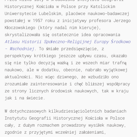
Historycznej Kościoła w Polsce przy Katolickim
Uniwersytecie Lubelskim, placówce naukowo-badawczej
powstałej w 1957 roku z inicjatywy profesora Jerzego
Kłoczowskiego (który nadal nim kieruje),
skrystalizowała się ostatecznie idea opracowania
Atlasu Historii Społeczno-Religijnej Europy Środkowo
- Wschodniej
. To śmiałe przedsięwzięcie, z
perspektywy krótkiego jeszcze upływu czasu, okazało
się nie tylko decyzją ważką i ze wszech miar trafną
naukowo, ale w dodatku, obecnie, nabrało wyjątkowej
aktualności. Nic więc dziwnego, że wzbudziło ono
zrozumiałe zainteresowanie i chęć bliższej współpracy
ze strony licznych środowisk naukowych, tak w kraju
jak i na świecie.
W dotychczasowych kilkudziesięcioletnich badaniach
Instytutu Geografii Historycznej Kościoła w Polsce
cały, z dużym rozmachem prowadzony wysiłek naukowy,
zgodnie z przyjętymi wcześniej założeniami,