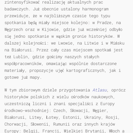
zintensyfikować realizację aktualnych prac
badawczych. Już obecnie ustalony harmonogram
przewiduje, że w najbliższym czasie tego typu
spotkania będą miały miejsce kolejno: w Pradze, na
Węgrzech oraz w Kijowie, gdzie już wcześniej odbyło
się jedno spotkanie w wąskim gronie historyków. W
dalszej kolejności: we Lwowie, na Litwie i w Mińsku
na Białorusi. Przez cały czas miejscem spotkań jest
też Lublin, gdzie gościmy naszych stałych
współpracowników, omawiając wspólnie dostarczone
materiały, propozycje ujęć kartograficznych, jak i
gotowe już mapy.
W tym zbiorowym dziele przygotowania
Atlasu
, oprócz
historyków polskich z wielu ośrodków naukowych,
uczestniczą liczni i znani specjaliści z Europy
środkowo-wschodniej: Czech, Słowacji, Węgier,
Białorusi, Litwy, Łotwy, Estonii, Ukrainy, Rosji,
Chorwacji, Słowenii, Rumunii oraz innych krajów
Europy: Belgii, Francji, Wielkiej Brytanii, Włoch a