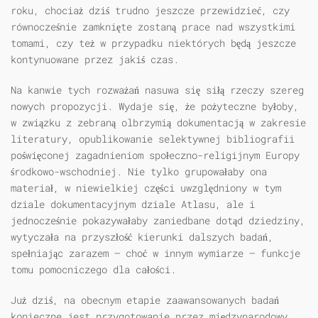
roku, chociaż dziś trudno jeszcze przewidzieć, czy
równocześnie zamknięte zostaną prace nad wszystkimi
tomami, czy też w przypadku niektórych będą jeszcze
kontynuowane przez jakiś czas.
Na kanwie tych rozważań nasuwa się siłą rzeczy szereg
nowych propozycji. Wydaje się, że pożyteczne byłoby,
w związku z zebraną olbrzymią dokumentacją w zakresie
literatury, opublikowanie selektywnej bibliografii
poświęconej zagadnieniom społeczno-religijnym Europy
środkowo-wschodniej. Nie tylko grupowałaby ona
materiał, w niewielkiej części uwzględniony w tym
dziale dokumentacyjnym dziale Atlasu, ale i
jednocześnie pokazywałaby zaniedbane dotąd dziedziny,
wytyczała na przyszłość kierunki dalszych badań,
spełniając zarazem — choć w innym wymiarze — funkcje
tomu pomocniczego dla całości.
Już dziś, na obecnym etapie zaawansowanych badań
konieczne jest przygotowanie przez międzynarodowy