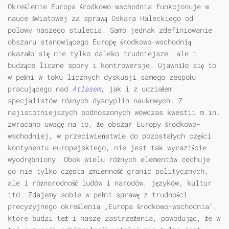
Określenie Europa środkowo-wschodnia funkcjonuje w
nauce światowej za sprawą Oskara Haleckiego od
polowy naszego stulecia. Samo jednak zdefiniowanie
obszaru stanowiącego Europę środkowo-wschodnią
okazało się nie tylko daleko trudniejsze, ale i
budzące liczne spory i kontrowersje. Ujawniło się to
w pełni w toku licznych dyskusji samego zespołu
pracującego nad
Atlasem
, jak i z udziałem
specjalistów różnych dyscyplin naukowych. Z
najistotniejszych podnoszonych wówczas kwestii m.in.
zwracano uwagę na to, że obszar Europy środkowo-
wschodniej, w przeciwieństwie do pozostałych części
kontynentu europejskiego, nie jest tak wyraziście
wyodrębniony. Obok wielu różnych elementów cechuje
go nie tylko częsta zmienność granic politycznych,
ale i różnorodność ludów i narodów, języków, kultur
itd. Zdajemy sobie w pełni sprawę z trudności
precyzyjnego określenia „Europa środkowo-wschodnia”,
które budzi też i nasze zastrzeżenia, powodując, że w