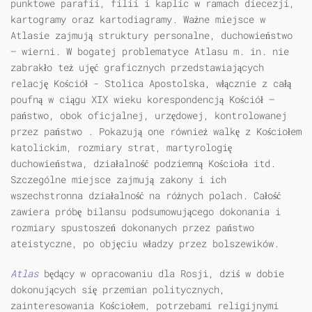
punktowe parafii, filii i kaplic w ramach diecezji,
kartogramy oraz kartodiagramy. Ważne miejsce w
Atlasie zajmują struktury personalne, duchowieństwo
— wierni. W bogatej problematyce Atlasu m. in. nie
zabrakło też ujęć graficznych przedstawiających
relację Kościół - Stolica Apostolska, włącznie z całą
poufną w ciągu XIX wieku korespondencją Kościół —
państwo, obok oficjalnej, urzędowej, kontrolowanej
przez państwo . Pokazują one również walkę z Kościołem
katolickim, rozmiary strat, martyrologię
duchowieństwa, działalność podziemną Kościoła itd.
Szczególne miejsce zajmują zakony i ich
wszechstronna działalność na różnych polach. Całość
zawiera próbę bilansu podsumowującego dokonania i
rozmiary spustoszeń dokonanych przez państwo
ateistyczne, po objęciu władzy przez bolszewików.
Atlas
będący w opracowaniu dla Rosji, dziś w dobie
dokonujących się przemian politycznych,
zainteresowania Kościołem, potrzebami religijnymi