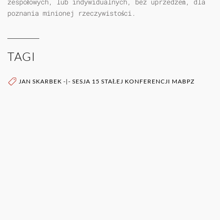
zespołowych, lub indywidualnych, bez uprzedzeń, dla
poznania minionej rzeczywistości.
TAGI
JAN SKARBEK
-|-
SESJA 15 STAŁEJ KONFERENCJI MABPZ
WIĘCEJ O AUTORZE (AUTORACH)
0RAZ
POZOSTAŁE PUBLIKACJE TEGO AUTORA (ÓW)
JAN SKARBEK