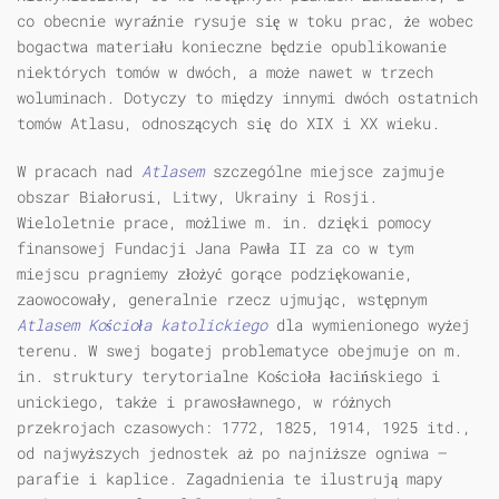
co obecnie wyraźnie rysuje się w toku prac, że wobec
bogactwa materiału konieczne będzie opublikowanie
niektórych tomów w dwóch, a może nawet w trzech
woluminach. Dotyczy to między innymi dwóch ostatnich
tomów Atlasu, odnoszących się do XIX i XX wieku.
W pracach nad
Atlasem
szczególne miejsce zajmuje
obszar Białorusi, Litwy, Ukrainy i Rosji.
Wieloletnie prace, możliwe m. in. dzięki pomocy
finansowej Fundacji Jana Pawła II za co w tym
miejscu pragniemy złożyć gorące podziękowanie,
zaowocowały, generalnie rzecz ujmując, wstępnym
Atlasem Kościoła katolickiego
dla wymienionego wyżej
terenu. W swej bogatej problematyce obejmuje on m.
in. struktury terytorialne Kościoła łacińskiego i
unickiego, także i prawosławnego, w różnych
przekrojach czasowych: 1772, 1825, 1914, 1925 itd.,
od najwyższych jednostek aż po najniższe ogniwa —
parafie i kaplice. Zagadnienia te ilustrują mapy