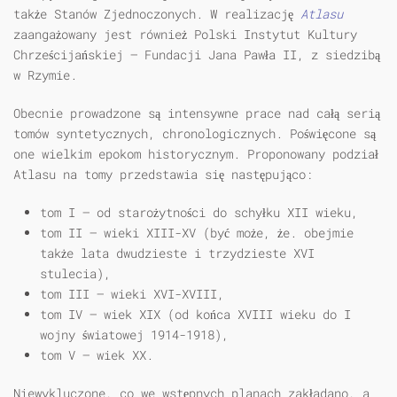
także Stanów Zjednoczonych. W realizację
Atlasu
zaangażowany jest również Polski Instytut Kultury
Chrześcijańskiej — Fundacji Jana Pawła II, z siedzibą
w Rzymie.
Obecnie prowadzone są intensywne prace nad całą serią
tomów syntetycznych, chronologicznych. Poświęcone są
one wielkim epokom historycznym. Proponowany podział
Atlasu na tomy przedstawia się następująco:
tom I — od starożytności do schyłku XII wieku,
tom II — wieki XIII-XV (być może, że. obejmie
także lata dwudzieste i trzydzieste XVI
stulecia),
tom III — wieki XVI-XVIII,
tom IV — wiek XIX (od końca XVIII wieku do I
wojny światowej 1914-1918),
tom V — wiek XX.
Niewykluczone, co we wstępnych planach zakładano, a