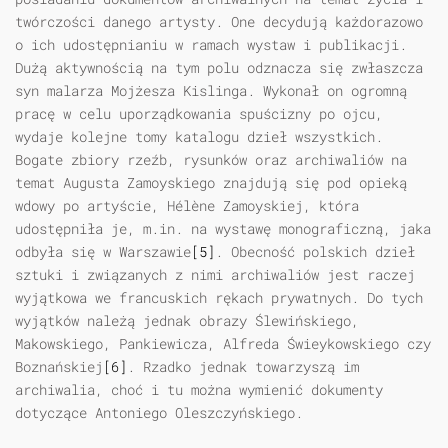
twórczości danego artysty. One decydują każdorazowo
o ich udostępnianiu w ramach wystaw i publikacji.
Dużą aktywnością na tym polu odznacza się zwłaszcza
syn malarza Mojżesza Kislinga. Wykonał on ogromną
pracę w celu uporządkowania spuścizny po ojcu,
wydaje kolejne tomy katalogu dzieł wszystkich.
Bogate zbiory rzeźb, rysunków oraz archiwaliów na
temat Augusta Zamoyskiego znajdują się pod opieką
wdowy po artyście, Hélène Zamoyskiej, która
udostępniła je, m.in. na wystawę monograficzną, jaka
odbyła się w Warszawie
[5]
. Obecność polskich dzieł
sztuki i związanych z nimi archiwaliów jest raczej
wyjątkowa we francuskich rękach prywatnych. Do tych
wyjątków należą jednak obrazy Ślewińskiego,
Makowskiego, Pankiewicza, Alfreda Świeykowskiego czy
Boznańskiej
[6]
. Rzadko jednak towarzyszą im
archiwalia, choć i tu można wymienić dokumenty
dotyczące Antoniego Oleszczyńskiego.