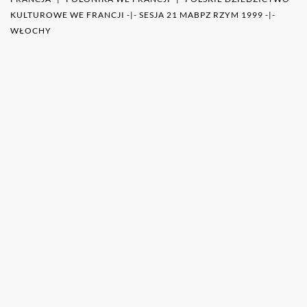
KULTUROWE WE FRANCJI
-|-
SESJA 21 MABPZ RZYM 1999
-|-
WŁOCHY
WIĘCEJ O AUTORZE (AUTORACH)
0RAZ
POZOSTAŁE PUBLIKACJE TEGO AUTORA (ÓW)