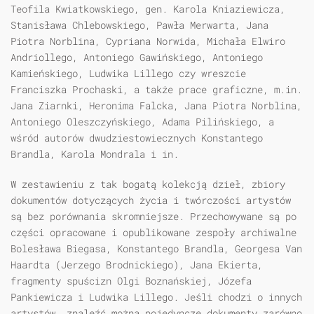
Teofila Kwiatkowskiego, gen. Karola Kniaziewicza,
Stanisława Chlebowskiego, Pawła Merwarta, Jana
Piotra Norblina, Cypriana Norwida, Michała Elwiro
Andriollego, Antoniego Gawińskiego, Antoniego
Kamieńskiego, Ludwika Lillego czy wreszcie
Franciszka Prochaski, a także prace graficzne, m.in.
Jana Ziarnki, Heronima Falcka, Jana Piotra Norblina,
Antoniego Oleszczyńskiego, Adama Pilińskiego, a
wśród autorów dwudziestowiecznych Konstantego
Brandla, Karola Mondrala i in.
W zestawieniu z tak bogatą kolekcją dzieł, zbiory
dokumentów dotyczących życia i twórczości artystów
są bez porównania skromniejsze. Przechowywane są po
części opracowane i opublikowane zespoły archiwalne
Bolesława Biegasa, Konstantego Brandla, Georgesa Van
Haardta (Jerzego Brodnickiego), Jana Ekierta,
fragmenty spuścizn Olgi Boznańskiej, Józefa
Pankiewicza i Ludwika Lillego. Jeśli chodzi o innych
artystów, znaleźć można pojedyncze dokumenty zarówno