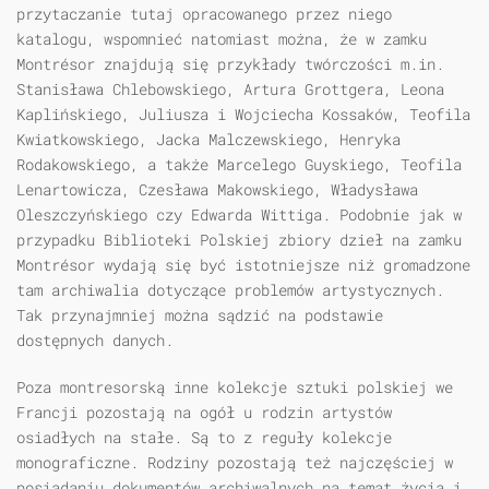
przytaczanie tutaj opracowanego przez niego
katalogu, wspomnieć natomiast można, że w zamku
Montrésor znajdują się przykłady twórczości m.in.
Stanisława Chlebowskiego, Artura Grottgera, Leona
Kaplińskiego, Juliusza i Wojciecha Kossaków, Teofila
Kwiatkowskiego, Jacka Malczewskiego, Henryka
Rodakowskiego, a także Marcelego Guyskiego, Teofila
Lenartowicza, Czesława Makowskiego, Władysława
Oleszczyńskiego czy Edwarda Wittiga. Podobnie jak w
przypadku Biblioteki Polskiej zbiory dzieł na zamku
Montrésor wydają się być istotniejsze niż gromadzone
tam archiwalia dotyczące problemów artystycznych.
Tak przynajmniej można sądzić na podstawie
dostępnych danych.
Poza montresorską inne kolekcje sztuki polskiej we
Francji pozostają na ogół u rodzin artystów
osiadłych na stałe. Są to z reguły kolekcje
monograficzne. Rodziny pozostają też najczęściej w
posiadaniu dokumentów archiwalnych na temat życia i