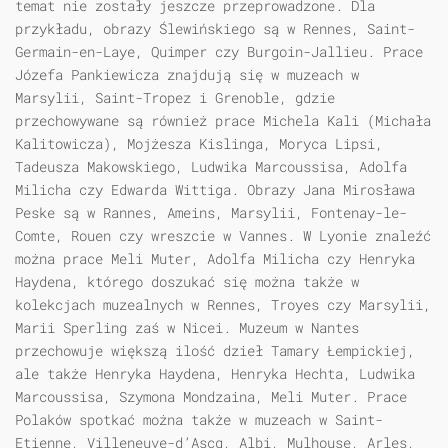
temat nie zostały jeszcze przeprowadzone. Dla
przykładu, obrazy Ślewińskiego są w Rennes, Saint-
Germain-en-Laye, Quimper czy Burgoin-Jallieu. Prace
Józefa Pankiewicza znajdują się w muzeach w
Marsylii, Saint-Tropez i Grenoble, gdzie
przechowywane są również prace Michela Kali (Michała
Kalitowicza), Mojżesza Kislinga, Moryca Lipsi,
Tadeusza Makowskiego, Ludwika Marcoussisa, Adolfa
Milicha czy Edwarda Wittiga. Obrazy Jana Mirosława
Peske są w Rannes, Ameins, Marsylii, Fontenay-le-
Comte, Rouen czy wreszcie w Vannes. W Lyonie znaleźć
można prace Meli Muter, Adolfa Milicha czy Henryka
Haydena, którego doszukać się można także w
kolekcjach muzealnych w Rennes, Troyes czy Marsylii,
Marii Sperling zaś w Nicei. Muzeum w Nantes
przechowuje większą ilość dzieł Tamary Łempickiej,
ale także Henryka Haydena, Henryka Hechta, Ludwika
Marcoussisa, Szymona Mondzaina, Meli Muter. Prace
Polaków spotkać można także w muzeach w Saint-
Etienne, Villeneuve-d’Ascq, Albi, Mulhouse, Arles,