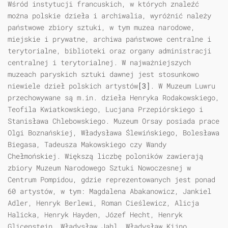
Wśród instytucji francuskich, w których znaleźć
można polskie dzieła i archiwalia, wyróżnić należy
państwowe zbiory sztuki, w tym muzea narodowe,
miejskie i prywatne, archiwa państwowe centralne i
terytorialne, biblioteki oraz organy administracji
centralnej i terytorialnej. W najważniejszych
muzeach paryskich sztuki dawnej jest stosunkowo
niewiele dzieł polskich artystów
[3]
. W Muzeum Luwru
przechowywane są m.in. dzieła Henryka Rodakowskiego,
Teofila Kwiatkowskiego, Lucjana Przepiórskiego i
Stanisława Chlebowskiego. Muzeum Orsay posiada prace
Olgi Boznańskiej, Władysława Ślewińskiego, Bolesława
Biegasa, Tadeusza Makowskiego czy Wandy
Chełmońskiej. Większą liczbę poloników zawierają
zbiory Muzeum Narodowego Sztuki Nowoczesnej w
Centrum Pompidou, gdzie reprezentowanych jest ponad
60 artystów, w tym: Magdalena Abakanowicz, Jankiel
Adler, Henryk Berlewi, Roman Cieślewicz, Alicja
Halicka, Henryk Hayden, Józef Hecht, Henryk
Glicenstein, Władysław Jahl, Władysław Kijno,