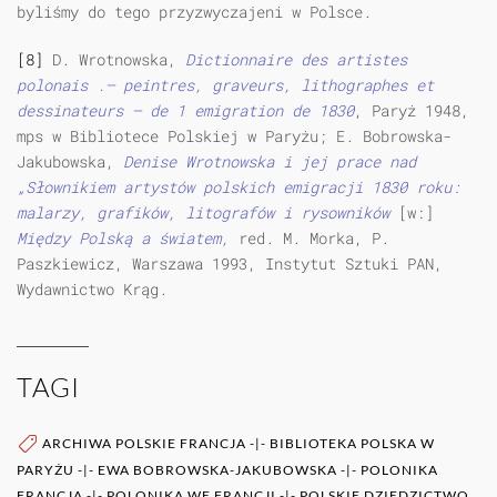
byliśmy do tego przyzwyczajeni w Polsce.
[8]
D. Wrotnowska,
Dictionnaire des artistes
polonais .— peintres, graveurs, lithographes et
dessinateurs — de 1 emigration de 1830
, Paryż 1948,
mps w Bibliotece Polskiej w Paryżu; E. Bobrowska-
Jakubowska,
Denise Wrotnowska i jej prace nad
„Słownikiem artystów polskich emigracji 1830 roku:
malarzy, grafików, litografów i rysowników
[w:]
Między Polską a światem,
red. M. Morka, P.
Paszkiewicz, Warszawa 1993, Instytut Sztuki PAN,
Wydawnictwo Krąg.
TAGI
ARCHIWA POLSKIE FRANCJA
-|-
BIBLIOTEKA POLSKA W
PARYŻU
-|-
EWA BOBROWSKA-JAKUBOWSKA
-|-
POLONIKA
FRANCJA
-|-
POLONIKA WE FRANCJI
-|-
POLSKIE DZIEDZICTWO