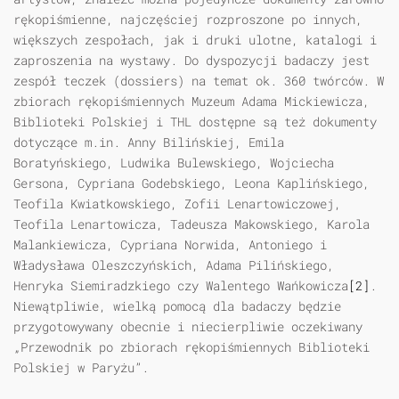
rękopiśmienne, najczęściej rozproszone po innych,
większych zespołach, jak i druki ulotne, katalogi i
zaproszenia na wystawy. Do dyspozycji badaczy jest
zespół teczek (dossiers) na temat ok. 360 twórców. W
zbiorach rękopiśmiennych Muzeum Adama Mickiewicza,
Biblioteki Polskiej i THL dostępne są też dokumenty
dotyczące m.in. Anny Bilińskiej, Emila
Boratyńskiego, Ludwika Bulewskiego, Wojciecha
Gersona, Cypriana Godebskiego, Leona Kaplińskiego,
Teofila Kwiatkowskiego, Zofii Lenartowiczowej,
Teofila Lenartowicza, Tadeusza Makowskiego, Karola
Malankiewicza, Cypriana Norwida, Antoniego i
Władysława Oleszczyńskich, Adama Pilińskiego,
Henryka Siemiradzkiego czy Walentego Wańkowicza
[2]
.
Niewątpliwie, wielką pomocą dla badaczy będzie
przygotowywany obecnie i niecierpliwie oczekiwany
„Przewodnik po zbiorach rękopiśmiennych Biblioteki
Polskiej w Paryżu”.