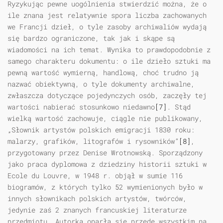
Ryzykując pewne uogólnienia stwierdzić można, że o
ile znana jest relatywnie spora liczba zachowanych
we Francji dzieł, o tyle zasoby archiwaliów wydają
się bardzo ograniczone, tak jak i skąpe są
wiadomości na ich temat. Wynika to prawdopodobnie z
samego charakteru dokumentu: o ile dzieło sztuki ma
pewną wartość wymierną, handlową, choć trudno ją
nazwać obiektywną, o tyle dokumenty archiwalne,
zwłaszcza dotyczące pojedynczych osób, zaczęły tej
wartości nabierać stosunkowo niedawno
[7]
. Stąd
wielką wartość zachowuje, ciągle nie publikowany,
„Słownik artystów polskich emigracji 1830 roku:
malarzy, grafików, litografów i rysowników”
[8]
,
przygotowany przez Denise Wrotnowską. Sporządzony
jako praca dyplomowa z dziedziny historii sztuki w
Ecole du Louvre, w 1948 r. objął w sumie 116
biogramów, z których tylko 52 wymienionych było w
innych słownikach polskich artystów, twórców,
jedynie zaś 2 znanych francuskiej literaturze
przedmiotu. Autorka oparła się przede wszystkim na