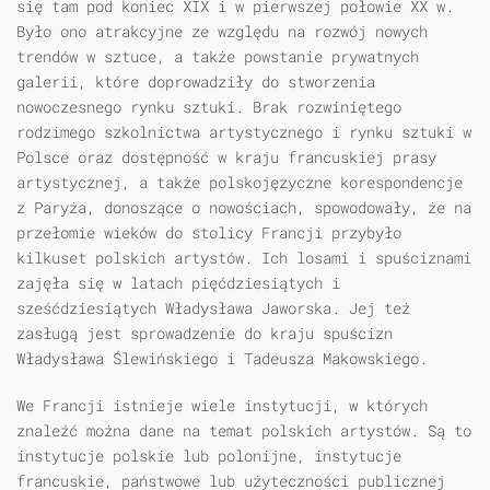
się tam pod koniec XIX i w pierwszej połowie XX w.
Było ono atrakcyjne ze względu na rozwój nowych
trendów w sztuce, a także powstanie prywatnych
galerii, które doprowadziły do stworzenia
nowoczesnego rynku sztuki. Brak rozwiniętego
rodzimego szkolnictwa artystycznego i rynku sztuki w
Polsce oraz dostępność w kraju francuskiej prasy
artystycznej, a także polskojęzyczne korespondencje
z Paryża, donoszące o nowościach, spowodowały, że na
przełomie wieków do stolicy Francji przybyło
kilkuset polskich artystów. Ich losami i spuściznami
zajęła się w latach pięćdziesiątych i
sześćdziesiątych Władysława Jaworska. Jej też
zasługą jest sprowadzenie do kraju spuścizn
Władysława Ślewińskiego i Tadeusza Makowskiego.
We Francji istnieje wiele instytucji, w których
znaleźć można dane na temat polskich artystów. Są to
instytucje polskie lub polonijne, instytucje
francuskie, państwowe lub użyteczności publicznej