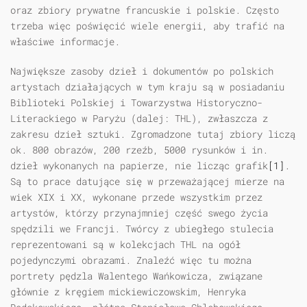
oraz zbiory prywatne francuskie i polskie. Często
trzeba więc poświęcić wiele energii, aby trafić na
właściwe informacje.
Największe zasoby dzieł i dokumentów po polskich
artystach działających w tym kraju są w posiadaniu
Biblioteki Polskiej i Towarzystwa Historyczno-
Literackiego w Paryżu (dalej: THL), zwłaszcza z
zakresu dzieł sztuki. Zgromadzone tutaj zbiory liczą
ok. 800 obrazów, 200 rzeźb, 5000 rysunków i in.
dzieł wykonanych na papierze, nie licząc grafik
[1]
.
Są to prace datujące się w przeważającej mierze na
wiek XIX i XX, wykonane przede wszystkim przez
artystów, którzy przynajmniej część swego życia
spędzili we Francji. Twórcy z ubiegłego stulecia
reprezentowani są w kolekcjach THL na ogół
pojedynczymi obrazami. Znaleźć więc tu można
portrety pędzla Walentego Wańkowicza, związane
głównie z kręgiem mickiewiczowskim, Henryka