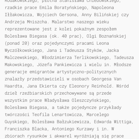
Rodakowskiego, płótna Stanisława Chlebowskiego,
rzadkie prace Emila Boratyńskiego, Napoleona
Iłłakowicza, Wojciech Gersona, Anny Bilińskiej czy
Andrzeja Mniszcha. Malarstwo naszego wieku
reprezentowane jest z kolei pokaźnym zespołem
Bolesława Biegasa (ok. 40 prac), Olgi Boznańskiej
(ponad 20) oraz pojedynczymi pracami Leona
Wyczółkowskiego, Jana i Tadeusza Styków, Jacka
Malczewskiego, Włodzimierza Terlikowskiego, Tadeusza
Makowskiego, Józefa Pankiewicza i wielu in. Młodsze
generacje emigrantów artystyczno-politycznych
znalazły przedstawicieli w osobach Georgesa Van
Haardta, Jana Ekierta czy Eleonory Reinhold. Wśród
dzieł rzeźbiarskich przechowywane są przede
wszystkim prace Władysława Oleszczyńskiego,
Bolesława Biegasa, a także pojedyncze przykłady
twórczości Teofila Lenartowicza, Marcelego
Guyskiego, Bolesława Bałzukiewicza, Edwarda Wittiga,
Franciszka Blacka, Antoniego Kurzawy i in. W
zbiorach rysunków i akwarel wyróżniają się prace