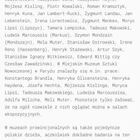
Mojżesz Kisling, Piotr Kowalski, Roman Kramsztyk,
Henryk Kuna, Jan Lambert-Rucki, Zygmunt Landau, Jan
Lebenstein, Irena Lorentowicz, Zygmunt Menkes, Moryc
Lipsi (Lipszyc), Tamara Lempicka, Tadeusz Makowski,
Ludwik Marcoussis (Markus), Szymon Mondzain
(Mondszajn), Mela Muter, Stanisław Ostrowski, Irene
Reno (Hassenberg), Henryk Stażewski, Artur Szyk,
Stanisław Ignacy Witkiewicz, Edward Wittig czy
Czesław Zawadziński. W Miejskim Muzeum Sztuki
Nowoczesnej w Paryżu znalazły się m.in. prace:
Konstantego Brandla, Henryka Glicensteina, Henryka
Haydena, Józefa Hechta, Mojżesza Kislinga, Moryca
Lipsi, Tadeusza Makowskiego, Ludwika Marcoussisa,
Adolfa Milicha, Meli Muter. Pozostaje tylko żałować,
że na ogół niewiele z nich oglądać można w salach
ekspozycyjnych.
W muzeach prowincjonalnych są także pojedyncze
polskie dzieła, aczkolwiek dokładne badania na ten