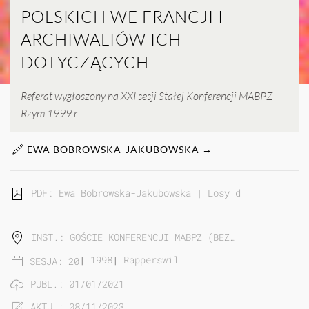
POLSKICH WE FRANCJI I
ARCHIWALIÓW ICH
DOTYCZĄCYCH
Referat wygłoszony na XXI sesji Stałej Konferencji MABPZ -
Rzym 1999 r
EWA BOBROWSKA-JAKUBOWSKA →
PDF: Ewa Bobrowska-Jakubowska | Losy dzieł artystó
INST.: GOŚCIE KONFERENCJI MABPZ (BEZ…
|
1998
|
Rapperswil
SESJA: 20
PUBL.: 01/01/2021
AKTU.: 08/11/2023