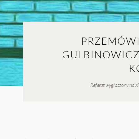
PRZEMÓWI
GULBINOWICZA 
K
Referat wygłoszony na XV