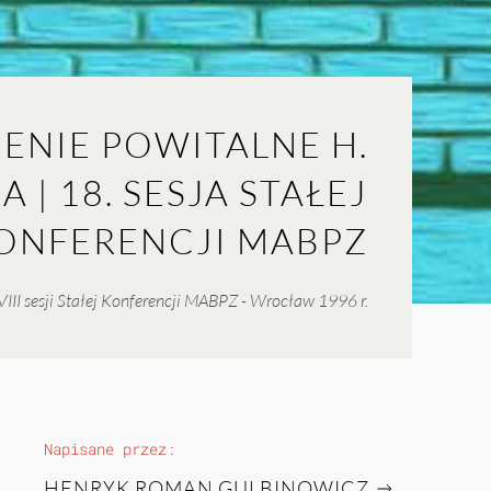
ENIE POWITALNE H.
| 18. SESJA STAŁEJ
ONFERENCJI MABPZ
III sesji Stałej Konferencji MABPZ - Wrocław 1996 r.
Napisane przez:
HENRYK ROMAN GULBINOWICZ