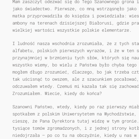
Mam zaszczyt odezwać się do Tego Szanownego grona i
jako świadectwo. Pierwsze, co mną wstrząsnęło jako 
matka przyprowadziła do księdza i powiedziała: wies
ambony na terenach dzisiejszej Białorusi, gdzie pra
wielkiej wartości wszystkie polskie elementarze.
I ludność nasza wschodnia zrozumiała, że z tych sta
alfabetu, polskich pierwszych wyrazów, i że w ten s
przynajmniej w brzmieniu tych słów, których się nau
wszystko wiemy, bo wielu z Państwa było chyba tego 
mogłem długo zrozumieć, dlaczego, bo jak trzeba czt
tak uścisnąć to owszem, ale z szacunkiem pocałować
odczuwałem wtedy. Czemuś mi kazała tak się zachować
Zrozumiałem. Wiecie, kiedy do końca?
Szanowni Państwo, wtedy, kiedy po raz pierwszy mia
spotkałem z polskim Uniwersytetem na Wychodźstwie, 
cieszę, że Pana Dyrektora tutaj widzę w tym gronie.
tysiące tomów zgromadzonych, i z jednej strony kotł
niedojrzała — po co tu na obczyźnie, kiedy u nas w 