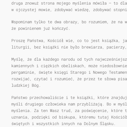
druga znowuż strona mojego myślenia mówiła — to dla
w ojczystej mowie, zdobywać wiedzę, zdobywać stopn
Wspominam tylko te dwa obrazy, bo rozumiem, że na w
że powinienem już kończyć.
Proszę Państwa, Kościół wie, co to jest książka, j
liturgii, bez książki nie było brewiarza, pacierzy
Myślę, że dla każdego narodu od tych najwcześniejsz
kamiennych i ciężkich obeliskach, może niedosłownie
pergaminie, święte księgi Starego i Nowego Testame
rozwijać, czytać i rozumieć, że przez te słowa pis
ludzkiej Bóg.
Państwo przechowaliście i te książki, które znajduj
myśli drugiego człowieka nam przybliżają. Bo w myś
myślenia. Za ten Wasz trud, za poświęcenie, które t
uznania, podzięki od biskupa, któremu tutaj Kościół
świętych i wszystkich innych na Dolnym Śląsku.