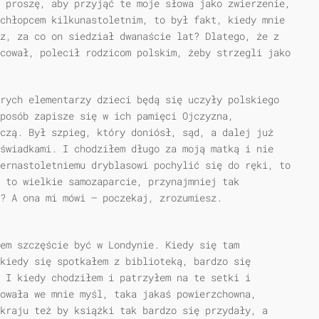
 proszę, aby przyjąć te moje słowa jako zwierzenie,
chłopcem kilkunastoletnim, to był fakt, kiedy mnie
z, za co on siedział dwanaście lat? Dlatego, że z
cował, polecił rodzicom polskim, żeby strzegli jako
rych elementarzy dzieci będą się uczyły polskiego
posób zapisze się w ich pamięci Ojczyzna,
czą. Był szpieg, który doniósł, sąd, a dalej już
świadkami. I chodziłem długo za moją matką i nie
ernastoletniemu dryblasowi pochylić się do ręki, to
, to wielkie samozaparcie, przynajmniej tak
? A ona mi mówi — poczekaj, zrozumiesz.
łem szczęście być w Londynie. Kiedy się tam
kiedy się spotkałem z biblioteką, bardzo się
 I kiedy chodziłem i patrzyłem na te setki i
owała we mnie myśl, taka jakaś powierzchowna,
kraju też by książki tak bardzo się przydały, a