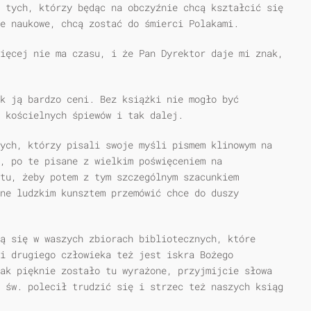
 tych, którzy będąc na obczyźnie chcą kształcić się
ie naukowe, chcą zostać do śmierci Polakami.
ięcej nie ma czasu, i że Pan Dyrektor daje mi znak,
ak ją bardzo ceni. Bez książki nie mogło być
, kościelnych śpiewów i tak dalej.
ych, którzy pisali swoje myśli pismem klinowym na
, po te pisane z wielkim poświęceniem na
ntu, żeby potem z tym szczególnym szacunkiem
ane ludzkim kunsztem przemówić chce do duszy
ą się w waszych zbiorach bibliotecznych, które
li drugiego człowieka też jest iskra Bożego
ak pięknie zostało tu wyrażone, przyjmijcie słowa
 św. polecił trudzić się i strzec też naszych ksiąg