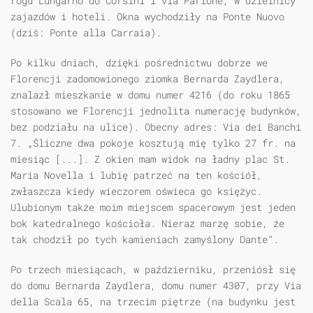
rogu Lungarno do Corsini i via Parione, w dzielnicy
zajazdów i hoteli. Okna wychodziły na Ponte Nuovo
(dziś: Ponte alla Carraia).
Po kilku dniach, dzięki pośrednictwu dobrze we
Florencji zadomowionego ziomka Bernarda Zaydlera,
znalazł mieszkanie w domu numer 4216 (do roku 1865
stosowano we Florencji jednolita numerację budynków,
bez podziału na ulice). Obecny adres: Via dei Banchi
7. „Śliczne dwa pokoje kosztują mię tylko 27 fr. na
miesiąc [...]. Z okien mam widok na ładny plac St.
Maria Novella i lubię patrzeć na ten kościół,
zwłaszcza kiedy wieczorem oświeca go księżyc.
Ulubionym także moim miejscem spacerowym jest jeden
bok katedralnego kościoła. Nieraz marzę sobie, że
tak chodził po tych kamieniach zamyślony Dante”.
Po trzech miesiącach, w październiku, przeniósł się
do domu Bernarda Zaydlera, domu numer 4307, przy Via
della Scala 65, na trzecim piętrze (na budynku jest