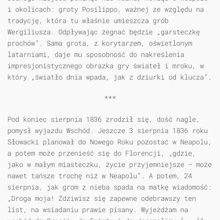
i okolicach: groty Posilippo, ważnej ze względu na
tradycję, która tu właśnie umieszcza grób
Wergiliusza. Odpływając żegnać będzie „garsteczkę
prochów”. Sama grota, z korytarzem, oświetlonym
latarniami, daje mu sposobność do nakreślenia
impresjonistycznego obrazka gry świateł i mroku, w
który „światło dnia wpada, jak z dziurki od klucza”.
***
Pod koniec sierpnia 1836 zrodził się, dość nagle,
pomysł wyjazdu Wschód. Jeszcze 3 sierpnia 1836 roku
Słowacki planował do Nowego Roku pozostać w Neapolu,
a potem może przenieść się do Florencji, „gdzie,
jako w małym miasteczku, życie przyjemniejsze — może
nawet tańsze trochę niż w Neapolu”. A potem, 24
sierpnia, jak grom z nieba spada na matkę wiadomość:
„Droga moja! Zdziwisz się zapewne odebrawszy ten
list, na wsiadaniu prawie pisany. Wyjeżdżam na