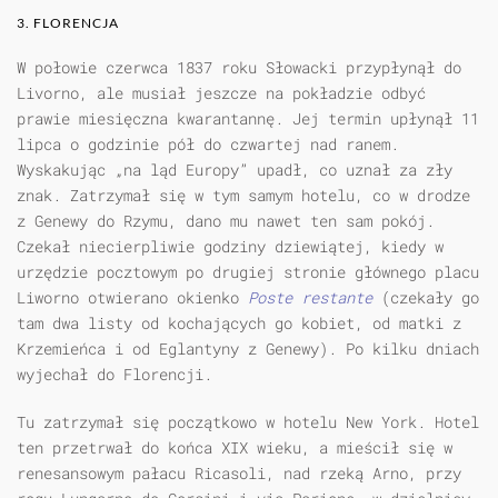
3. FLORENCJA
W połowie czerwca 1837 roku Słowacki przypłynął do
Livorno, ale musiał jeszcze na pokładzie odbyć
prawie miesięczna kwarantannę. Jej termin upłynął 11
lipca o godzinie pół do czwartej nad ranem.
Wyskakując „na ląd Europy” upadł, co uznał za zły
znak. Zatrzymał się w tym samym hotelu, co w drodze
z Genewy do Rzymu, dano mu nawet ten sam pokój.
Czekał niecierpliwie godziny dziewiątej, kiedy w
urzędzie pocztowym po drugiej stronie głównego placu
Liworno otwierano okienko
Poste restante
(czekały go
tam dwa listy od kochających go kobiet, od matki z
Krzemieńca i od Eglantyny z Genewy). Po kilku dniach
wyjechał do Florencji.
Tu zatrzymał się początkowo w hotelu New York. Hotel
ten przetrwał do końca XIX wieku, a mieścił się w
renesansowym pałacu Ricasoli, nad rzeką Arno, przy