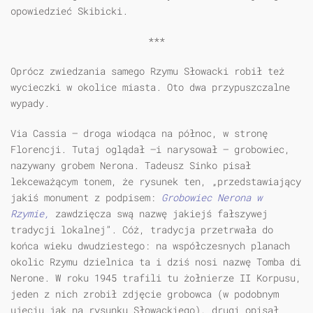
opowiedzieć Skibicki.
***
Oprócz zwiedzania samego Rzymu Słowacki robił też
wycieczki w okolice miasta. Oto dwa przypuszczalne
wypady.
Via Cassia — droga wiodąca na północ, w stronę
Florencji. Tutaj oglądał —i narysował — grobowiec,
nazywany grobem Nerona. Tadeusz Sinko pisał
lekceważącym tonem, że rysunek ten, „przedstawiający
jakiś monument z podpisem:
Grobowiec Nerona w
Rzymie,
zawdzięcza swą nazwę jakiejś fałszywej
tradycji lokalnej”. Cóż, tradycja przetrwała do
końca wieku dwudziestego: na współczesnych planach
okolic Rzymu dzielnica ta i dziś nosi nazwę Tomba di
Nerone. W roku 1945 trafili tu żołnierze II Korpusu,
jeden z nich zrobił zdjęcie grobowca (w podobnym
ujęciu jak na rysunku Słowackiego), drugi opisał