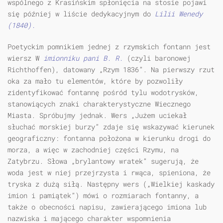
wspólnego z Krasińskim spłonięcia na stosie pojawi
się później w liście dedykacyjnym do
Lilii Wenedy
(1840).
Poetyckim pomnikiem jednej z rzymskich fontann jest
wiersz W
imionniku pani B. R.
(czyli baronowej
Richthoffen), datowany „Rzym 1836”. Na pierwszy rzut
oka za mało tu elementów, które by pozwoliły
zidentyfikować fontannę pośród tylu wodotrysków,
stanowiących znaki charakterystyczne Wiecznego
Miasta. Spróbujmy jednak. Wers „Jużem uciekał
słuchać morskiej burzy” zdaje się wskazywać kierunek
geograficzny: fontanna położona w kierunku drogi do
morza, a więc w zachodniej części Rzymu, na
Zatybrzu. Słowa „brylantowy wratek” sugerują, że
woda jest w niej przejrzysta i rwąca, spieniona, że
tryska z dużą siłą. Następny wers („Wielkiej kaskady
imion i pamiątek”) mówi o rozmiarach fontanny, a
także o obecności napisu, zawierającego imiona lub
nazwiska i mającego charakter wspomnienia