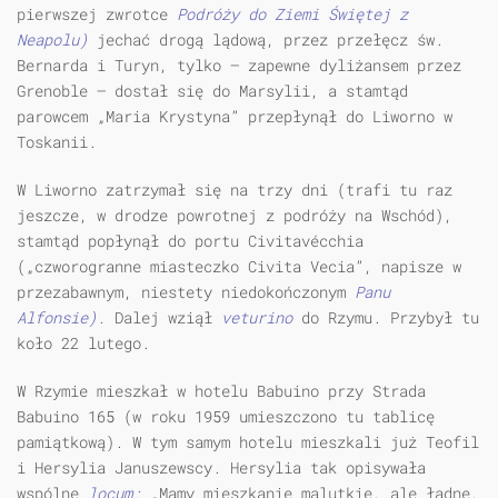
pierwszej zwrotce
Podróży do Ziemi Świętej z
Neapolu)
jechać drogą lądową, przez przełęcz św.
Bernarda i Turyn, tylko — zapewne dyliżansem przez
Grenoble — dostał się do Marsylii, a stamtąd
parowcem „Maria Krystyna” przepłynął do Liworno w
Toskanii.
W Liworno zatrzymał się na trzy dni (trafi tu raz
jeszcze, w drodze powrotnej z podróży na Wschód),
stamtąd popłynął do portu Civitavécchia
(„czworogranne miasteczko Civita Vecia”, napisze w
przezabawnym, niestety niedokończonym
Panu
Alfonsie).
Dalej wziął
veturino
do Rzymu. Przybył tu
koło 22 lutego.
W Rzymie mieszkał w hotelu Babuino przy Strada
Babuino 165 (w roku 1959 umieszczono tu tablicę
pamiątkową). W tym samym hotelu mieszkali już Teofil
i Hersylia Januszewscy. Hersylia tak opisywała
wspólne
locum:
„Mamy mieszkanie malutkie, ale ładne,