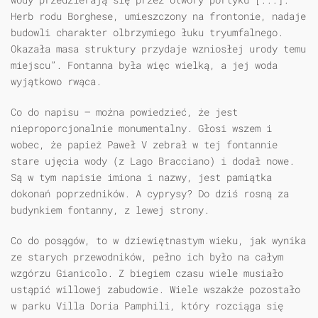
Herb rodu Borghese, umieszczony na frontonie, nadaje
budowli charakter olbrzymiego łuku tryumfalnego.
Okazała masa struktury przydaje wzniosłej urody temu
miejscu”. Fontanna była więc wielką, a jej woda
wyjątkowo rwąca.
Co do napisu — można powiedzieć, że jest
nieproporcjonalnie monumentalny. Głosi wszem i
wobec, że papież Paweł V zebrał w tej fontannie
stare ujęcia wody (z Lago Bracciano) i dodał nowe.
Są w tym napisie imiona i nazwy, jest pamiątka
dokonań poprzedników. A cyprysy? Do dziś rosną za
budynkiem fontanny, z lewej strony.
Co do posągów, to w dziewiętnastym wieku, jak wynika
ze starych przewodników, pełno ich było na całym
wzgórzu Gianicolo. Z biegiem czasu wiele musiało
ustąpić willowej zabudowie. Wiele wszakże pozostało
w parku Villa Doria Pamphili, który rozciąga się