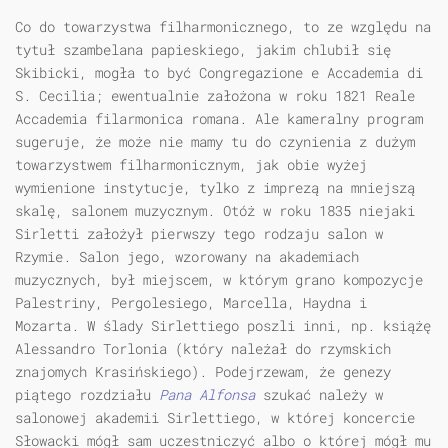
Co do towarzystwa filharmonicznego, to ze względu na
tytuł szambelana papieskiego, jakim chlubił się
Skibicki, mogła to być Congregazione e Accademia di
S. Cecilia; ewentualnie założona w roku 1821 Reale
Accademia filarmonica romana. Ale kameralny program
sugeruje, że może nie mamy tu do czynienia z dużym
towarzystwem filharmonicznym, jak obie wyżej
wymienione instytucje, tylko z imprezą na mniejszą
skalę, salonem muzycznym. Otóż w roku 1835 niejaki
Sirletti założył pierwszy tego rodzaju salon w
Rzymie. Salon jego, wzorowany na akademiach
muzycznych, był miejscem, w którym grano kompozycje
Palestriny, Pergolesiego, Marcella, Haydna i
Mozarta. W ślady Sirlettiego poszli inni, np. książę
Alessandro Torlonia (który należał do rzymskich
znajomych Krasińskiego). Podejrzewam, że genezy
piątego rozdziału
Pana Alfonsa
szukać należy w
salonowej akademii Sirlettiego, w której koncercie
Słowacki mógł sam uczestniczyć albo o której mógł mu