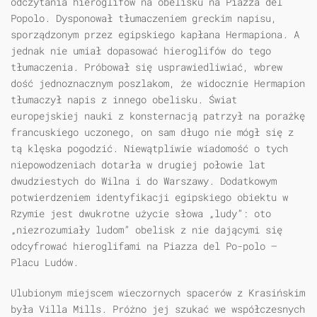
odczytania hieroglifów na obelisku na Piazza del
Popolo. Dysponował tłumaczeniem greckim napisu,
sporządzonym przez egipskiego kapłana Hermapiona. A
jednak nie umiał dopasować hieroglifów do tego
tłumaczenia. Próbował się usprawiedliwiać, wbrew
dość jednoznacznym poszlakom, że widocznie Hermapion
tłumaczył napis z innego obelisku. Świat
europejskiej nauki z konsternacją patrzył na porażkę
francuskiego uczonego, on sam długo nie mógł się z
tą klęska pogodzić. Niewątpliwie wiadomość o tych
niepowodzeniach dotarła w drugiej połowie lat
dwudziestych do Wilna i do Warszawy. Dodatkowym
potwierdzeniem identyfikacji egipskiego obiektu w
Rzymie jest dwukrotne użycie słowa „ludy”: oto
„niezrozumiały ludom” obelisk z nie dającymi się
odcyfrować hieroglifami na Piazza del Po-polo —
Placu Ludów.
Ulubionym miejscem wieczornych spacerów z Krasińskim
była Villa Mills. Próżno jej szukać we współczesnych