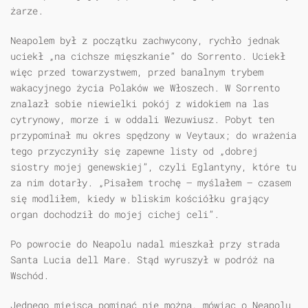
żarze.
Neapolem był z początku zachwycony, rychło jednak
uciekł „na cichsze mięszkanie” do Sorrento. Uciekł
więc przed towarzystwem, przed banalnym trybem
wakacyjnego życia Polaków we Włoszech. W Sorrento
znalazł sobie niewielki pokój z widokiem na las
cytrynowy, morze i w oddali Wezuwiusz. Pobyt ten
przypominał mu okres spędzony w Veytaux; do wrażenia
tego przyczyniły się zapewne listy od „dobrej
siostry mojej genewskiej”, czyli Eglantyny, które tu
za nim dotarły. „Pisałem trochę — myślałem — czasem
się modliłem, kiedy w bliskim kościółku grający
organ dochodził do mojej cichej celi”.
Po powrocie do Neapolu nadal mieszkał przy strada
Santa Lucia dell Mare. Stąd wyruszył w podróż na
Wschód.
Jednego miejsca pominąć nie można, mówiąc o Neapolu