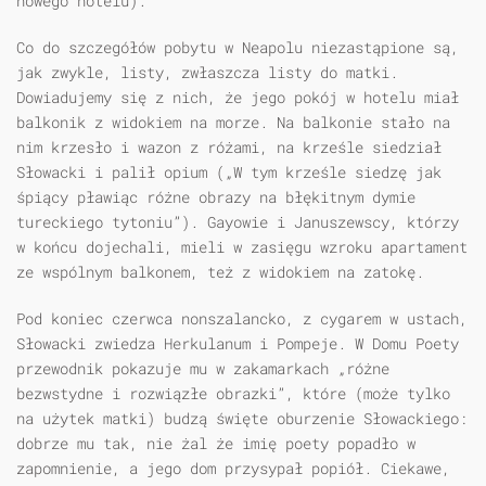
nowego hotelu).
Co do szczegółów pobytu w Neapolu niezastąpione są,
jak zwykle, listy, zwłaszcza listy do matki.
Dowiadujemy się z nich, że jego pokój w hotelu miał
balkonik z widokiem na morze. Na balkonie stało na
nim krzesło i wazon z różami, na krześle siedział
Słowacki i palił opium („W tym krześle siedzę jak
śpiący pławiąc różne obrazy na błękitnym dymie
tureckiego tytoniu”). Gayowie i Januszewscy, którzy
w końcu dojechali, mieli w zasięgu wzroku apartament
ze wspólnym balkonem, też z widokiem na zatokę.
Pod koniec czerwca nonszalancko, z cygarem w ustach,
Słowacki zwiedza Herkulanum i Pompeje. W Domu Poety
przewodnik pokazuje mu w zakamarkach „różne
bezwstydne i rozwiązłe obrazki”, które (może tylko
na użytek matki) budzą święte oburzenie Słowackiego:
dobrze mu tak, nie żal że imię poety popadło w
zapomnienie, a jego dom przysypał popiół. Ciekawe,