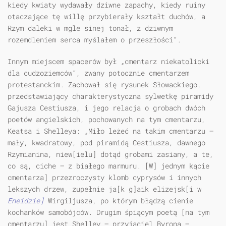
kiedy kwiaty wydawały dziwne zapachy, kiedy ruiny
otaczające tę willę przybierały kształt duchów, a
Rzym daleki w mgle sinej tonał, z dziwnym
rozemdleniem serca myślałem o przeszłości”.
Innym miejscem spacerów był „cmentarz niekatolicki
dla cudzoziemców”, zwany potocznie cmentarzem
protestanckim. Zachował się rysunek Słowackiego,
przedstawiający charakterystyczna sylwetkę piramidy
Gajusza Cestiusza, i jego relacja o grobach dwóch
poetów angielskich, pochowanych na tym cmentarzu,
Keatsa i Shelleya: „Miło leżeć na takim cmentarzu —
mały, kwadratowy, pod piramidą Cestiusza, dawnego
Rzymianina, niew[ielu] dotąd grobami zasiany, a te,
co są, ciche — z białego marmuru. [W] jednym kącie
cmentarza] przezroczysty klomb cyprysów i innych
lekszych drzew, zupełnie ja[k g]aik elizejsk[i w
Eneidzie]
Wirgiljusza, po którym błądzą cienie
kochanków samobójców. Drugim śpiącym poetą [na tym
cmentarzu] jest Shelley — przyjaciel Byrona —