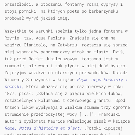
przeszłości. W otoczeniu fontanny rosną cyprysy i
stoją pomniki, na których poeta po barbarzyńsku
próbował wyryć jakieś imię.
Wszystkie te warunki spełnia tylko jedna fontanna w
Rzymie, tzw. Aqua Paolina. Znajduje się ona na
wzgórzu Gianicolo, na Zatybrzu, roztacza się sprzed
niej wspaniały panoramiczny widok na miasto. Dziś,
tuż przed Rokiem Jubileuszowym, fontanna jest w
remoncie, ale woda i tak płynie w niej dość bystro.
Zajrzyjmy wszakże do starszych przewodników. Ksiądz
Wincenty Smoczyński w książce
Rzym. Jego kościoły i
pomniki,
która ukazała się po raz pierwszy w roku
1877, pisał: „Składa się z pięciu wielkich łuków,
rozdzielonych kolumnami z czerwonego granitu. Spod
trzech łuków wypływają z wielkim szumem trzy ogromne
strumienie przeźroczystej wody [...]”. Francuski
autor i dyplomata Maurice Paléologue pisał w książce
Rome. Notes d'histoire et d'art:
„Potoki kipiącej
wody przedzierają się przez otwory portyku [...].