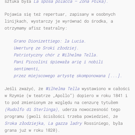
sztuka była
La sposa polacca — Żona Polka).
Pojawia się też repertuar, zapisany w osobnych
linijkach, wystarczy je wyrównać do środka, a
otrzymamy afisz teatralny:
Grano Dionizettiego: la Lucia.
Uwerturę ze Sroki złodziej.
Patriotyczny chór z Wilhelma Tella.
Pani Piccolini śpiewała arię i nobili
sentimenti,
przez miejscowego artystę skomponowana [...].
Jeśli zważyć, że
Wilhelma Tella
wystawiono w całości
w Rzymie (w teatrze „Apollo”) dopiero w roku 1841 i
to pod zmienionym ze względu na cenzurę tytułem
(Rudolfo di Sterlinga),
uderza nowoczesność tego
programu (gwoli ścisłości trzeba powiedzieć, że
Sroka złodziejka, La gazza ladry
Rossiniego, była
grana już w roku 1820).