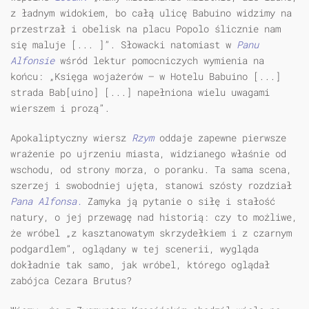
z ładnym widokiem, bo całą ulicę Babuino widzimy na
przestrzał i obelisk na placu Popolo ślicznie nam
się maluje [... ]”. Słowacki natomiast w
Panu
Alfonsie
wśród lektur pomocniczych wymienia na
końcu: „Księga wojażerów — w Hotelu Babuino [...]
strada Bab[uino] [...] napełniona wielu uwagami
wierszem i prozą”.
Apokaliptyczny wiersz
Rzym
oddaje zapewne pierwsze
wrażenie po ujrzeniu miasta, widzianego właśnie od
wschodu, od strony morza, o poranku. Ta sama scena,
szerzej i swobodniej ujęta, stanowi szósty rozdział
Pana Alfonsa.
Zamyka ją pytanie o siłę i stałość
natury, o jej przewagę nad historią: czy to możliwe,
że wróbel „z kasztanowatym skrzydełkiem i z czarnym
podgardlem”, oglądany w tej scenerii, wygląda
dokładnie tak samo, jak wróbel, którego oglądał
zabójca Cezara Brutus?