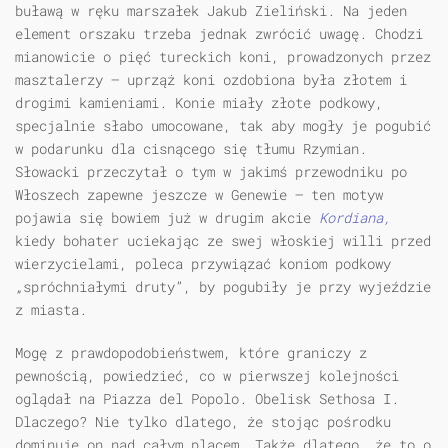
buławą w ręku marszałek Jakub Zieliński. Na jeden
element orszaku trzeba jednak zwrócić uwagę. Chodzi
mianowicie o pięć tureckich koni, prowadzonych przez
masztalerzy — uprząż koni ozdobiona była złotem i
drogimi kamieniami. Konie miały złote podkowy,
specjalnie słabo umocowane, tak aby mogły je pogubić
w podarunku dla cisnącego się tłumu Rzymian.
Słowacki przeczytał o tym w jakimś przewodniku po
Włoszech zapewne jeszcze w Genewie — ten motyw
pojawia się bowiem już w drugim akcie
Kordiana,
kiedy bohater uciekając ze swej włoskiej willi przed
wierzycielami, poleca przywiązać koniom podkowy
„spróchniałymi druty”, by pogubiły je przy wyjeździe
z miasta.
Mogę z prawdopodobieństwem, które graniczy z
pewnością, powiedzieć, co w pierwszej kolejności
oglądał na Piazza del Popolo. Obelisk Sethosa I.
Dlaczego? Nie tylko dlatego, że stojąc pośrodku
dominuje on nad całym placem. Także dlatego, że to o