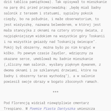
dziś tablica pamiątkowa). Tak opisywał to mieszkanie
na parę dni przed przeprowadzką: „będę miał ładny
salonik z terasem i statuami, sypialny pokoik
ciepły, bo na południe, i małe obserwatorium, to
jest wieżyczkę, nazwana belwederem, w której jest
mała stancyjka z oknami na cztery strony świata, z
najpiękniejszym widokiem na wszystkie góry Toskanii
i na wszystkie gwiazdy nad Toskaniją świecące”.
Pokój był obszerny, można było po nim krążyć w
kółko. Po pewnym czasie Zaydler, wdzięczny za
okazane serce, umeblował mu ładnie mieszkanie
(„śliczny mam salonik, wysłany pięknym dywanem, z
dwoma oknami i ze szklannymi drzwiami, które na
ładny i obszerny taras wychodzą”), a w salonie
powiesił swoje obrazy w bogato złoconych ramach.
***
Pod Florencją widział niewątpliwie cmentarz
Trespiano. W
Poemie Piasta Dantyszka
umieszcza