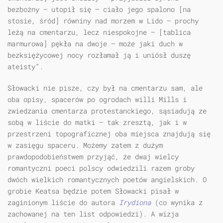
bezbożny — utopił się — ciało jego spalono [na
stosie, śród] równiny nad morzem w Lido — prochy
leżą na cmentarzu, lecz niespokojne — [tablica
marmurowa] pękła na dwoje — może jaki duch w
bezksiężycowej nocy rozłamał ją i uniósł duszę
ateisty”.
Słowacki nie pisze, czy był na cmentarzu sam, ale
oba opisy, spacerów po ogrodach willi Mills i
zwiedzania cmentarza protestanckiego, sąsiadują ze
sobą w liście do matki — tak zresztą, jak i w
przestrzeni topograficznej oba miejsca znajdują się
w zasięgu spaceru. Możemy zatem z dużym
prawdopodobieństwem przyjąć, że dwaj wielcy
romantyczni poeci polscy odwiedzili razem groby
dwóch wielkich romantycznych poetów angielskich. O
grobie Keatsa będzie potem Słowacki pisał w
zaginionym liście do autora
Irydiona
(co wynika z
zachowanej na ten list odpowiedzi). A wizja