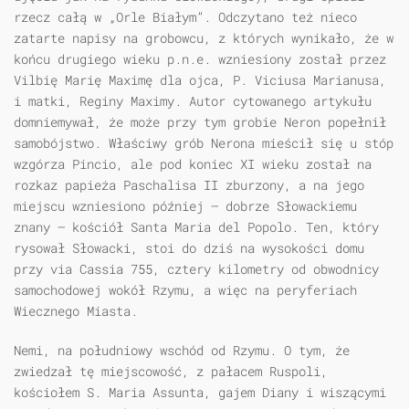
rzecz całą w „Orle Białym”. Odczytano też nieco
zatarte napisy na grobowcu, z których wynikało, że w
końcu drugiego wieku p.n.e. wzniesiony został przez
Vilbię Marię Maximę dla ojca, P. Viciusa Marianusa,
i matki, Reginy Maximy. Autor cytowanego artykułu
domniemywał, że może przy tym grobie Neron popełnił
samobójstwo. Właściwy grób Nerona mieścił się u stóp
wzgórza Pincio, ale pod koniec XI wieku został na
rozkaz papieża Paschalisa II zburzony, a na jego
miejscu wzniesiono później — dobrze Słowackiemu
znany — kościół Santa Maria del Popolo. Ten, który
rysował Słowacki, stoi do dziś na wysokości domu
przy via Cassia 755, cztery kilometry od obwodnicy
samochodowej wokół Rzymu, a więc na peryferiach
Wiecznego Miasta.
Nemi, na południowy wschód od Rzymu. O tym, że
zwiedzał tę miejscowość, z pałacem Ruspoli,
kościołem S. Maria Assunta, gajem Diany i wiszącymi