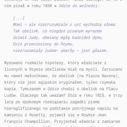
nim pisał w roku 1830 w
Odzie do wolności:
[...]
Mówi — ale niezrozumiale z ust wychodzą słowa.
Tak obelisk, co niegdyś pisanym wyrazem
dziwił ludy, obwiany mgłą kadzideł dymu,
Dziś przeniesiony do Rzymu,
niezrozumiały ludom— umarły — jest głazem.
Wysuwano rozmaite hipotezy, który właściwie z
licznych w Rzymie obelisków miał na myśli. Zarzucano
mu nawet małostkowo, że obelisk (na Piazza Navona),
który nie jest egipskim oryginałem, tylko rzymska
kopia. Tymczasem
w Odzie
chodzi o obelisk na Placu
Ludów. Dlaczego tak uważam? Otóż w roku 1825, w trzy
lata po epokowym rozwiązaniu zagadki pisma
hieroglificznego na podstawie potrójnego napisu na
kamieniu z Rosetty, pojawił się w Rzymie Jean
François Champollion. Przyjechał właśnie z zamiarem