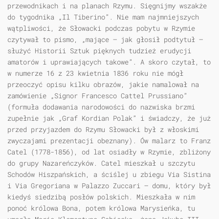
przewodnikach i na planach Rzymu. Sięgnijmy wszakże
do tygodnika „Il Tiberino”. Nie mam najmniejszych
wątpliwości, że Słowacki podczas pobytu w Rzymie
czytywał to pismo, „mające — jak głosił podtytuł —
służyć Historii Sztuk pięknych tudzież erudycji
amatorów i uprawiających takowe”. A skoro czytał, to
w numerze 16 z 23 kwietnia 1836 roku nie mógł
przeoczyć opisu kilku obrazów, jakie namalował na
zamówienie „Signor Francesco Cattel Prussiano”
(formuła dodawania narodowości do nazwiska brzmi
zupełnie jak „Graf Kordian Polak” i świadczy, że już
przed przyjazdem do Rzymu Słowacki był z włoskimi
zwyczajami prezentacji obeznany). Ów malarz to Franz
Catel (1778-1856), od lat osiadły w Rzymie, zbliżony
do grupy Nazareńczyków. Catel mieszkał u szczytu
Schodów Hiszpańskich, a ściślej u zbiegu Via Sistina
i Via Gregoriana w Palazzo Zuccari — domu, który był
kiedyś siedzibą posłów polskich. Mieszkała w nim
ponoć królowa Bona, potem królowa Marysieńka, tu