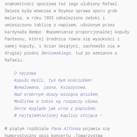
znakomitości spoczywa też jego ulubiony Rafael.
Świeża była wówczas w Rzymie sprawa sporu grób
malarza, w roku 1833 odnaleziono zwłoki i
umieszczono tablicę z napisem, ułożonym przez
kardynała Bempo. Wspomnienie proporcjonalnej kopuły
Panteonu, której średnica równa się wysokości i
samej kopuły, i ścian świątyni, zachowało się w
drugiej pieśni
Beniowskiego,
tuż po wzmiance o
Rafaelu:
O tęczowa
Kopuło myśli, tyś mym kościołem!
Wymalowana, jasna, księżycowa,
Nad srebrnym duszy wisząca aniołem,
Modlitwa w tobie są rozpaczy słowa,
Serce wygląda jak urna z popiołem,
W najtajemniejszej kaplicy stojąca –
W piątym rozdziale
Pana Alfonsa
pojawia się
humorystyczny opis koncertu „Towarzystwa