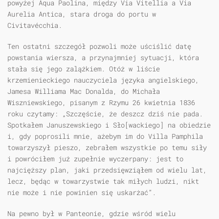
powyżej Aqua Paolina, między Via Vitellia a Via
Aurelia Antica, stara droga do portu w
Civitavécchia.
Ten ostatni szczegół pozwoli może uściślić datę
powstania wiersza, a przynajmniej sytuacji, która
stała się jego zalążkiem. Otóż w liście
krzemienieckiego nauczyciela języka angielskiego,
Jamesa Williama Mac Donalda, do Michała
Wiszniewskiego, pisanym z Rzymu 26 kwietnia 1836
roku czytamy: „Szczęście, że deszcz dziś nie pada.
Spotkałem Januszewskiego i Sło[wackiego] na obiedzie
i, gdy poprosili mnie, ażebym im do Villa Pamphila
towarzyszył pieszo, zebrałem wszystkie po temu siły
i powróciłem już zupełnie wyczerpany: jest to
najcięższy plan, jaki przedsięwziąłem od wielu lat,
lecz, będąc w towarzystwie tak miłych ludzi, nikt
nie może i nie powinien się uskarżać”.
Na pewno był w Panteonie, gdzie wśród wielu