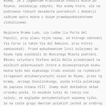
Wiemy, że z Zygmuntem Krasińskim chodził wiele po
Rzymie, zwiedzając zabytki. Nie wiemy które, ale na
podstawie różnych świadectw pośrednich i dedukcji
całkiem sporo można z dużym prawdopodobieństwem
zlokalizować.
Najpierw Brama Ludu, czy Ludów (La Porta del
Popolo), przy placu tejże nazwy, od którego odchodzi
Via Corso (a także Via del Babuino, przy której
zamieszkał). Przed wybudowaniem linii kolejowej do
Rzymu tędy wjeżdżali do Wiecznego Miasta podróżni.
Włoski sztycharz Stefano della Bella przedstawił na
wielkich półarkuszach (które w dziewiętnastym wieku
można było bez większego trudu znaleźć na rzymskich
straganach antykwarycznych) wjazd do Rzymu, przez tę
bramę, Jerzego Ossolińskiego, posła króla polskiego
do papieża Urbana VIII. Znamy dość dokładnie skład
orszaku posła, to wszakże tutaj do rzeczy nie
należy; ze względów sentymentalnych wspomnę tylko,
że na czele grupy dworzan polskich jechał ze srebrną