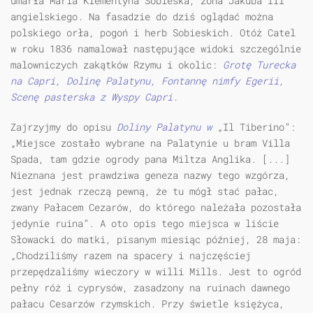
umarła Maria Klementyna Sobieska, żona Jakuba III
angielskiego. Na fasadzie do dziś oglądać można
polskiego orła, pogoń i herb Sobieskich. Otóż Catel
w roku 1836 namalował następujące widoki szczególnie
malowniczych zakątków Rzymu i okolic:
Grotę Turecka
na Capri, Dolinę Palatynu, Fontannę nimfy Egerii,
Scenę pasterska z Wyspy Capri.
Zajrzyjmy do opisu
Doliny Palatynu w
„Il Tiberino”:
„Miejsce zostało wybrane na Palatynie u bram Villa
Spada, tam gdzie ogrody pana Miltza Anglika. [...]
Nieznana jest prawdziwa geneza nazwy tego wzgórza,
jest jednak rzeczą pewną, że tu mógł stać pałac,
zwany Pałacem Cezarów, do którego należała pozostała
jedynie ruina”. A oto opis tego miejsca w liście
Słowacki do matki, pisanym miesiąc później, 28 maja:
„Chodziliśmy razem na spacery i najczęściej
przepędzaliśmy wieczory w willi Mills. Jest to ogród
pełny róż i cyprysów, zasadzony na ruinach dawnego
pałacu Cesarzów rzymskich. Przy świetle księżyca,