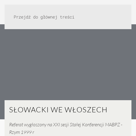
Przejdź do głównej treści
SŁOWACKI WE WŁOSZECH
Referat wygłoszony na XXI sesji Stałej Konferencji MABPZ -
Rzym 1999 r