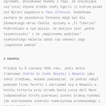
ogrodami, wnioskować możemy z tego, że znajdujące
się tutaj słynne źródło nimfy Egerii (o którym pisał
też Byron) wspomina w
Panu Alfonsie.
Dodatkowa
zachęta do zwiedzenia fontanny mógł być dla
Słowackiego obraz Catela, opisany w „Il Tiberino”.
Podkreślano w tym opisie, że miejsce jest „pełne
tajemniczości” i że „magicznemu pędzlowi”
niemieckiego malarza udało się odnowić jego
„zagubiona pamięć”.
2. NEAPOL
Przybył tu 5 czerwca 1836 roku. Jeśli wolno
traktować
Podróż do Ziemi Świętej z Neapolu
jako
tekst źródłowy, możemy powiedzieć, że podróż odbył
powozem firmy Paretti i zatrzymał się w Neapolu w
hotelu Vittoria przy strada Santa Lucia dell Mare
(odpowiednie strofy pierwszej pieśni brzmią nieomal
jak wierszowane inseraty towarzystwa przewozowego i