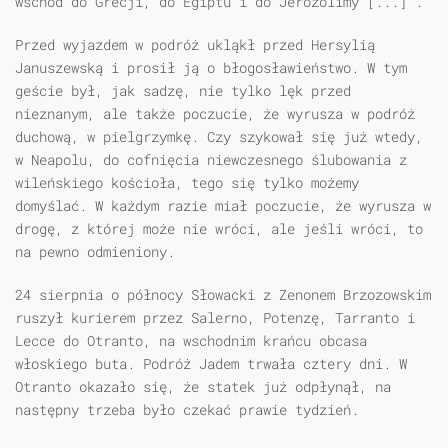
wschód do Grecji, do Egiptu i do Jerozolimy [...]”.
Przed wyjazdem w podróż ukląkł przed Hersylią
Januszewską i prosił ją o błogosławieństwo. W tym
geście był, jak sadzę, nie tylko lęk przed
nieznanym, ale także poczucie, że wyrusza w podróż
duchową, w pielgrzymkę. Czy szykował się już wtedy,
w Neapolu, do cofnięcia niewczesnego ślubowania z
wileńskiego kościoła, tego się tylko możemy
domyślać. W każdym razie miał poczucie, że wyrusza w
drogę, z której może nie wróci, ale jeśli wróci, to
na pewno odmieniony.
24 sierpnia o północy Słowacki z Zenonem Brzozowskim
ruszył kurierem przez Salerno, Potenzę, Tarranto i
Lecce do Otranto, na wschodnim krańcu obcasa
włoskiego buta. Podróż Jadem trwała cztery dni. W
Otranto okazało się, że statek już odpłynął, na
następny trzeba było czekać prawie tydzień.