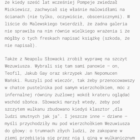
że kiedy sześć lat wcześniej Pompeje zwiedzał
Mickiewicz, zachwycał się właśnie malowidłami na
ścianach (nie tylko, oczywiście, obscenicznymi). W
liście do Malewskiego twierdził, że żadna galeria
nie sprawiła na nim równie wielkiego wrażenia i że
mógłby o tych freskach napisać książkę (szkoda, że
nie napisał).
Także z Neapolu Słowacki zrobił wyprawę na szczyt
Wezuwiusza. Wybrali się tam sami panowie — on,
Teofil, Jakub Gay oraz skrzypek Jan Nepomucen
Wański. Ruszyli pod wieczór, tak żeby przenocowawszy
w chatce pustelnika pod samym wierzchołkiem, móc z
infernalnej równiny żużlowej wokół krateru oglądać
wschód słońca. Słowacki marzył wtedy, żeby pod
szczytem wulkanu zbudowano kiedyś klasztor „dla
ludzi smutnych jak ja”. I jeszcze inne — dziwne —
myśli przychodziły mu pod wierzchołkiem Wezuwiusza
do głowy: o trumnach złych ludzi, że zakopane w
ziemi przebijają się przez nią i giną w wulkanicznym