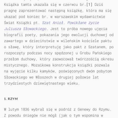
Książka tamta ukazała się w czerwcu br.
[1]
Dziś
pragnę zaprezentować następną książkę, która ma się
ukazać pod koniec br. w warszawskim wydawnictwie
Świat Książki pt.
Szat Anioł. Powikłane życie
Juliusza Słowackiego.
Jest to próba nowego ujęcia
biografii poety, pokazania jego ewolucji duchowej od
zawartego w dzieciństwie w wileńskim kościele paktu
o sławę, który interpretuję jako pakt z Szatanem, po
rozpoczęty podczas nocy spędzonej u Grobu Pańskiego
przełom duchowy, który zaowocował twórczością okresu
mistycznego. Mozaikowa konstrukcja książki pozwala
na wyjęcie kilku kamyków, poświęconych dwóm pobytom
Słowackiego we Włoszech w drugiej połowie lat
trzydziestych dziewiętnastego wieku.
1. RZYM
W lutym 1836 wybrał się w podróż z Genewy do Rzymu.
Z powodu śniegów nie mógł (jak o tym wspomina w