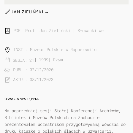
JAN ZIELIŃSKI →
PDF: Prof. Jan Zieliński | Słowacki we Włoszech...
INST.: Muzeum Polskie w Rapperswilu
|
1999
|
Rzym
SESJA: 21
PUBL.: 02/12/2020
AKTU.: 08/11/2023
UWAGA WSTĘPNA
Na poprzedniej sesji Stałej Konferencji Archiwów,
Bibliotek i Muzeów Polskich na Zachodzie
prezentowałem uczestnikom przygotowywaną wówczas do
druku książkę o polskich śladach w Szwajcarii.