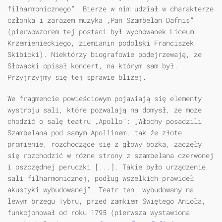
filharmonicznego”. Bierze w nim udział w charakterze
członka i zarazem muzyka „Pan Szambelan Dafnis”
(pierwowzorem tej postaci był wychowanek Liceum
Krzemienieckiego, ziemianin podolski Franciszek
Skibicki). Niektórzy biografowie podejrzewają, że
Słowacki opisał koncert, na którym sam był.
Przyjrzyjmy się tej sprawie bliżej.
We fragmencie powieściowym pojawiają się elementy
wystroju sali, które pozwalają na domysł, że może
chodzić o salę teatru „Apollo”: „Włochy posadzili
Szambelana pod samym Apollinem, tak że złote
promienie, rozchodzące się z głowy bożka, zaczęły
się rozchodzić w różne strony z szambelana czerwonej
i oszczędnej peruczki [...]. Takie było urządzenie
sali filharmonicznej, podług wszelkich prawideł
akustyki wybudowanej”. Teatr ten, wybudowany na
lewym brzegu Tybru, przed zamkiem Świętego Anioła,
funkcjonował od roku 1795 (pierwsza wystawiona