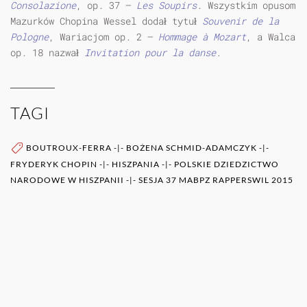
Consolazione
, op. 37 —
Les Soupirs
. Wszystkim opusom
Mazurków Chopina Wessel dodał tytuł
Souvenir de la
Pologne
, Wariacjom op. 2 —
Hommage
à
Mozart
, a Walca
op. 18 nazwał
Invitation pour la danse
.
TAGI
BOUTROUX-FERRA
-|-
BOŻENA SCHMID-ADAMCZYK
-|-
FRYDERYK CHOPIN
-|-
HISZPANIA
-|-
POLSKIE DZIEDZICTWO
NARODOWE W HISZPANII
-|-
SESJA 37 MABPZ RAPPERSWIL 2015
WIĘCEJ O AUTORZE (AUTORACH)
0RAZ
POZOSTAŁE PUBLIKACJE TEGO AUTORA (ÓW)