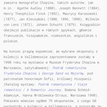
zawiera monografie Chopina, takich autorów; jak
m.in.: Agathe Audley (1880), Joseph Bennett (1884),
Henry Theophilus Finck (1892), Maurycy Karasowski
(1877), Jan Kleczyński (1880, 1896, 1898), Wilhelm
von Lenz (1872), Johann Schucht (1879). Księgozbiór
obejmuje publikacje w różnych językach, głównie
francuskim, hiszpańskim, niemieckim, angielskim i
polskim.
Na koniec pragnę wspomnieć, że wybrane eksponaty z
kolekcji w Valldemossie zaprezentowane zostały w
1990 roku na wystawie w Muzeum Fryderyka Chopina w
Warszawie, zatytułowanej:
Podróż romantyczna
Fryderyka Chopina i George Sand na Majorkę
, pod
patronatem honorowym Sofii, królowej Hiszpanii
(Katalog wystawy:
Podróż romantyczna / Viaje
romantico / A Romantic Journey
, Bożena Schmid-
Adamczyk, Hanna Wróblewska-Straus, Warszawa 1990).
Pokazano wówczas ogółem 79 eksponatów, z czego 60
pochodziło z kolekcji w Valldemossie, a pozostałe ze