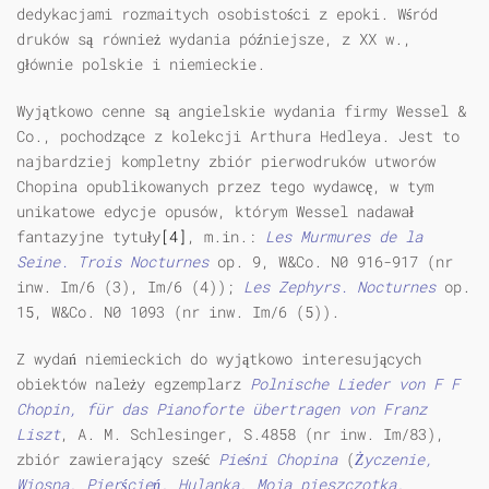
dedykacjami rozmaitych osobistości z epoki. Wśród
druków są również wydania późniejsze, z XX w.,
głównie polskie i niemieckie.
Wyjątkowo cenne są angielskie wydania firmy Wessel &
Co., pochodzące z kolekcji Arthura Hedleya. Jest to
najbardziej kompletny zbiór pierwodruków utworów
Chopina opublikowanych przez tego wydawcę, w tym
unikatowe edycje opusów, którym Wessel nadawał
fantazyjne tytuły
[4]
, m.in.:
Les Murmures de la
Seine. Trois Nocturnes
op. 9, W&Co. N0 916-917 (nr
inw. Im/6 (3), Im/6 (4));
Les Zephyrs. Nocturnes
op.
15, W&Co. N0 1093 (nr inw. Im/6 (5)).
Z wydań niemieckich do wyjątkowo interesujących
obiektów należy egzemplarz
Polnische Lieder von F F
Chopin, f
ü
r das Pianoforte
ü
bertragen von Franz
Liszt
, A. M. Schlesinger, S.4858 (nr inw. Im/83),
zbiór zawierający sześć
Pieśni Chopina
(
Życzenie,
Wiosna, Pierścień, Hulanka, Moja pieszczotka,