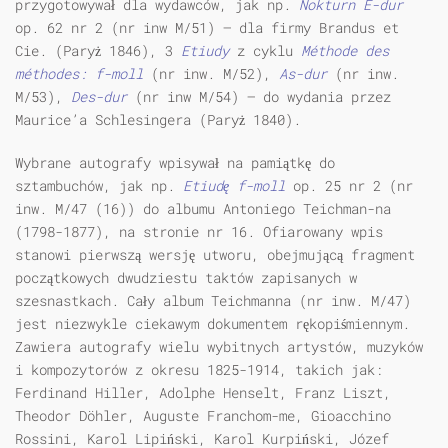
przygotowywał dla wydawców, jak np.
Nokturn E-dur
op. 62 nr 2 (nr inw M/51) — dla firmy Brandus et
Cie. (Paryż 1846), 3
Etiudy
z cyklu
M
é
thode des
m
é
thodes: f-moll
(nr inw. M/52),
As-dur
(nr inw.
M/53),
Des-dur
(nr inw M/54) — do wydania przez
Maurice’a Schlesingera (Paryż 1840).
Wybrane autografy wpisywał na pamiątkę do
sztambuchów, jak np.
Etiudę f-moll
op. 25 nr 2 (nr
inw. M/47 (16)) do albumu Antoniego Teichman-na
(1798-1877), na stronie nr 16. Ofiarowany wpis
stanowi pierwszą wersję utworu, obejmującą fragment
początkowych dwudziestu taktów zapisanych w
szesnastkach. Cały album Teichmanna (nr inw. M/47)
jest niezwykle ciekawym dokumentem rękopiśmiennym.
Zawiera autografy wielu wybitnych artystów, muzyków
i kompozytorów z okresu 1825-1914, takich jak:
Ferdinand Hiller, Adolphe Henselt, Franz Liszt,
Theodor Döhler, Auguste Franchom-me, Gioacchino
Rossini, Karol Lipiński, Karol Kurpiński, Józef