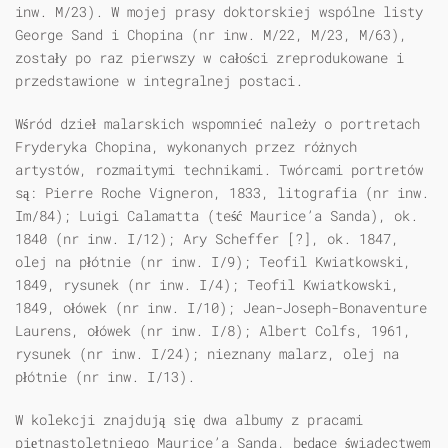
inw. M/23). W mojej prasy doktorskiej wspólne listy
George Sand i Chopina (nr inw. M/22, M/23, M/63),
zostały po raz pierwszy w całości zreprodukowane i
przedstawione w integralnej postaci.
Wśród dzieł malarskich wspomnieć należy o portretach
Fryderyka Chopina, wykonanych przez różnych
artystów, rozmaitymi technikami. Twórcami portretów
są: Pierre Roche Vigneron, 1833, litografia (nr inw.
Im/84); Luigi Calamatta (teść Maurice’a Sanda), ok.
1840 (nr inw. I/12); Ary Scheffer [?], ok. 1847,
olej na płótnie (nr inw. I/9); Teofil Kwiatkowski,
1849, rysunek (nr inw. I/4); Teofil Kwiatkowski,
1849, ołówek (nr inw. I/10); Jean-Joseph-Bonaventure
Laurens, ołówek (nr inw. I/8); Albert Colfs, 1961,
rysunek (nr inw. I/24); nieznany malarz, olej na
płótnie (nr inw. I/13).
W kolekcji znajdują się dwa albumy z pracami
piętnastoletniego Maurice’a Sanda, będące świadectwem