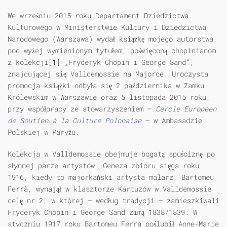
We wrześniu 2015 roku Departament Dziedzictwa
Kulturowego w Ministerstwie Kultury i Dziedzictwa
Narodowego (Warszawa) wydał książkę mojego autorstwa,
pod wyżej wymienionym tytułem, poświęconą chopinianom
z kolekcji
[1]
„Fryderyk Chopin i George Sand”,
znajdującej się Valldemossie na Majorce. Uroczysta
promocja książki odbyła się 2 października w Zamku
Królewskim w Warszawie oraz 5 listopada 2015 roku,
przy współpracy ze stowarzyszeniem —
Cercle Europ
é
en
de Soutien
à
la Culture Polonaise
— w Ambasadzie
Polskiej w Paryżu.
Kolekcja w Valldemossie obejmuje bogatą spuściznę po
słynnej parze artystów. Geneza zbioru sięga roku
1916, kiedy to majorkański artysta malarz, Bartomeu
Ferrà, wynajął w klasztorze Kartuzów w Valldemossie
celę nr 2, w której — według tradycji — zamieszkiwali
Fryderyk Chopin i George Sand zimą 1838/1839. W
styczniu 1917 roku Bartomeu Ferrà poślubił Anne-Marie