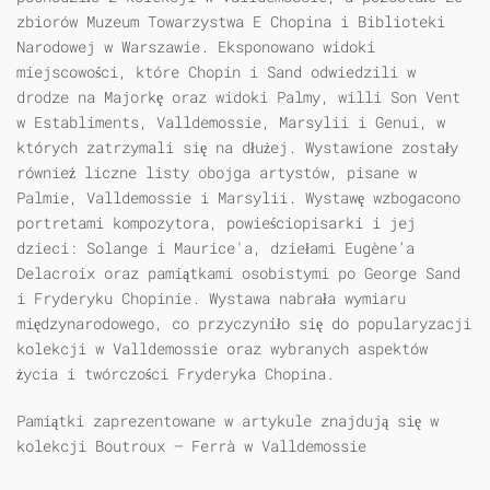
zbiorów Muzeum Towarzystwa E Chopina i Biblioteki
Narodowej w Warszawie. Eksponowano widoki
miejscowości, które Chopin i Sand odwiedzili w
drodze na Majorkę oraz widoki Palmy, willi Son Vent
w Establiments, Valldemossie, Marsylii i Genui, w
których zatrzymali się na dłużej. Wystawione zostały
również liczne listy obojga artystów, pisane w
Palmie, Valldemossie i Marsylii. Wystawę wzbogacono
portretami kompozytora, powieściopisarki i jej
dzieci: Solange i Maurice'a, dziełami Eugène’a
Delacroix oraz pamiątkami osobistymi po George Sand
i Fryderyku Chopinie. Wystawa nabrała wymiaru
międzynarodowego, co przyczyniło się do popularyzacji
kolekcji w Valldemossie oraz wybranych aspektów
życia i twórczości Fryderyka Chopina.
Pamiątki zaprezentowane w artykule znajdują się w
kolekcji Boutroux — Ferrà w Valldemossie