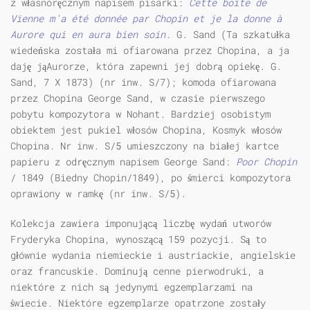
z własnoręcznym napisem pisarki:
Cette bo
î
te de
Vienne m’a
é
t
é
donn
é
e par Chopin et je la donne
à
Aurore qui en aura bien soin.
G. Sand (Ta szkatułka
wiedeńska została mi ofiarowana przez Chopina, a ja
daję jąAurorze, która zapewni jej dobrą opiekę. G.
Sand, 7 X 1873) (nr inw. S/7); komoda ofiarowana
przez Chopina George Sand, w czasie pierwszego
pobytu kompozytora w Nohant. Bardziej osobistym
obiektem jest pukiel włosów Chopina, Kosmyk włosów
Chopina. Nr inw. S/5 umieszczony na białej kartce
papieru z odręcznym napisem George Sand:
Poor Chopin
/ 1849 (Biedny Chopin/1849), po śmierci kompozytora
oprawiony w ramkę (nr inw. S/5).
Kolekcja zawiera imponującą liczbę wydań utworów
Fryderyka Chopina, wynoszącą 159 pozycji. Są to
głównie wydania niemieckie i austriackie, angielskie
oraz francuskie. Dominują cenne pierwodruki, a
niektóre z nich są jedynymi egzemplarzami na
świecie. Niektóre egzemplarze opatrzone zostały