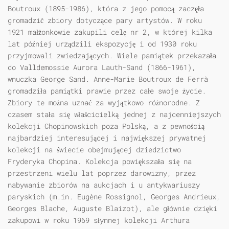
Boutroux (1895-1986), która z jego pomocą zaczęła
gromadzić zbiory dotyczące pary artystów. W roku
1921 małżonkowie zakupili celę nr 2, w której kilka
lat później urządzili ekspozycję i od 1930 roku
przyjmowali zwiedzających. Wiele pamiątek przekazała
do Valldemossie Aurora Lauth-Sand (1866-1961),
wnuczka George Sand. Anne-Marie Boutroux de Ferrà
gromadziła pamiątki prawie przez całe swoje życie.
Zbiory te można uznać za wyjątkowo różnorodne. Z
czasem stała się właścicielką jednej z najcenniejszych
kolekcji Chopinowskich poza Polską, a z pewnością
najbardziej interesującej i największej prywatnej
kolekcji na świecie obejmującej dziedzictwo
Fryderyka Chopina. Kolekcja powiększała się na
przestrzeni wielu lat poprzez darowizny, przez
nabywanie zbiorów na aukcjach i u antykwariuszy
paryskich (m.in. Eugène Rossignol, Georges Andrieux,
Georges Blache, Auguste Blaizot), ale głównie dzięki
zakupowi w roku 1969 słynnej kolekcji Arthura