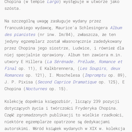
Chopina (w tempie
Largo
) występuje w utworze jako
szósta.
Na szczególną uwagę zasługuje wydany przez
francuskiego wydawcę, Maurice'a Schlesingera
Album
des pianistes
(nr inw. Im/84), zwłaszcza, że ten
jedyny egzemplarz został własnoręcznie zadedykowany
przez Chopina jego siostrze, Ludwice, i również dla
niej specjalnie oprawiony. Album ten zawiera m.in.
utwory E Hillera (
La S
é
r
é
nade.
Pr
é
lude, Romance et
Final
op. 11), E Kalkbrennera, (
Les Soupirs, deux
Romances
op. 121), I. Moschelesa (
Impromptu
op. 89),
J. P. Pixisa (
Second Caprice Dramatique
op. 125), E
Chopina (
Nocturnes
op. 15).
Kolekcję dopełnia księgozbiór, liczący 239 pozycji
dotyczących życia i twórczości Fryderyka Chopina.
Część zgromadzonych publikacji to wielkie rzadkości,
niektóre egzemplarze opatrzone są dedykacjami
autorskimi. Wśród książek wydanych w XIX w. kolekcja