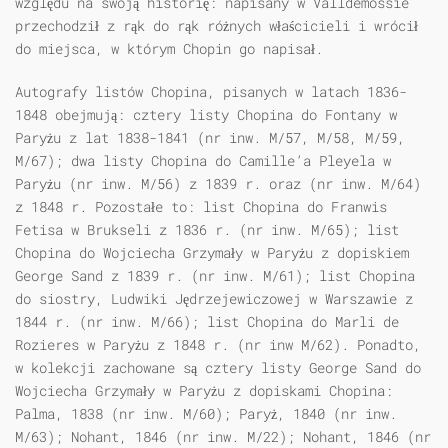
względu na swoją historię: napisany w Valldemossie
przechodził z rąk do rąk różnych właścicieli i wrócił
do miejsca, w którym Chopin go napisał.
Autografy listów Chopina, pisanych w latach 1836-
1848 obejmują: cztery listy Chopina do Fontany w
Paryżu z lat 1838-1841 (nr inw. M/57, M/58, M/59,
M/67); dwa listy Chopina do Camille’a Pleyela w
Paryżu (nr inw. M/56) z 1839 r. oraz (nr inw. M/64)
z 1848 r. Pozostałe to: list Chopina do Franwis
Fetisa w Brukseli z 1836 r. (nr inw. M/65); list
Chopina do Wojciecha Grzymały w Paryżu z dopiskiem
George Sand z 1839 r. (nr inw. M/61); list Chopina
do siostry, Ludwiki Jędrzejewiczowej w Warszawie z
1844 r. (nr inw. M/66); list Chopina do Marli de
Rozieres w Paryżu z 1848 r. (nr inw M/62). Ponadto,
w kolekcji zachowane są cztery listy George Sand do
Wojciecha Grzymały w Paryżu z dopiskami Chopina:
Palma, 1838 (nr inw. M/60); Paryż, 1840 (nr inw.
M/63); Nohant, 1846 (nr inw. M/22); Nohant, 1846 (nr