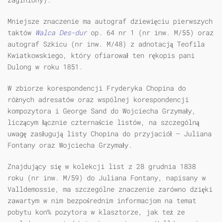
Mniejsze znaczenie ma autograf dziewięciu pierwszych
taktów
Walca Des-dur
op. 64 nr 1 (nr inw. M/55) oraz
autograf Szkicu (nr inw. M/48) z adnotacją Teofila
Kwiatkowskiego, który ofiarował ten rękopis pani
Dulong w roku 1851.
W zbiorze korespondencji Fryderyka Chopina do
różnych adresatów oraz wspólnej korespondencji
kompozytora i George Sand do Wojciecha Grzymały,
liczącym łącznie czternaście listów, na szczególną
uwagę zasługują listy Chopina do przyjaciół — Juliana
Fontany oraz Wojciecha Grzymały.
Znajdujący się w kolekcji list z 28 grudnia 1838
roku (nr inw. M/59) do Juliana Fontany, napisany w
Valldemossie, ma szczególne znaczenie zarówno dzięki
zawartym w nim bezpośrednim informacjom na temat
pobytu kon% pozytora w klasztorze, jak też ze