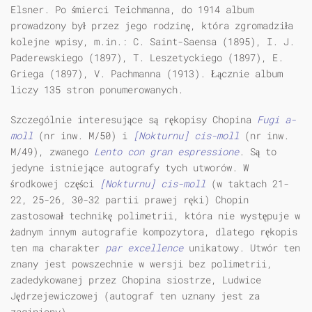
Elsner. Po śmierci Teichmanna, do 1914 album
prowadzony był przez jego rodzinę, która zgromadziła
kolejne wpisy, m.in.: C. Saint-Saensa (1895), I. J.
Paderewskiego (1897), T. Leszetyckiego (1897), E.
Griega (1897), V. Pachmanna (1913). Łącznie album
liczy 135 stron ponumerowanych.
Szczególnie interesujące są rękopisy Chopina
Fugi a-
moll
(nr inw. M/50) i
[Nokturnu] cis-moll
(nr inw.
M/49), zwanego
Lento con gran espressione
. Są to
jedyne istniejące autografy tych utworów. W
środkowej części
[Nokturnu] cis-moll
(w taktach 21-
22, 25-26, 30-32 partii prawej ręki) Chopin
zastosował technikę polimetrii, która nie występuje w
żadnym innym autografie kompozytora, dlatego rękopis
ten ma charakter
par excellence
unikatowy. Utwór ten
znany jest powszechnie w wersji bez polimetrii,
zadedykowanej przez Chopina siostrze, Ludwice
Jędrzejewiczowej (autograf ten uznany jest za
zaginiony).