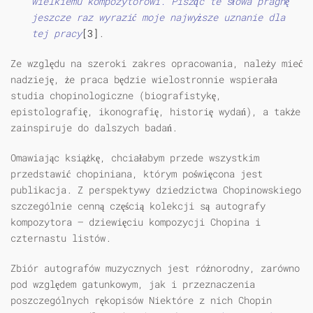
wielkiemu kompozytorowi. Pisząc te słowa pragnę
jeszcze raz wyrazić moje najwyższe uznanie dla
tej pracy
[3]
.
Ze względu na szeroki zakres opracowania, należy mieć
nadzieję, że praca będzie wielostronnie wspierała
studia chopinologiczne (biografistykę,
epistolografię, ikonografię, historię wydań), a także
zainspiruje do dalszych badań.
Omawiając książkę, chciałabym przede wszystkim
przedstawić chopiniana, którym poświęcona jest
publikacja. Z perspektywy dziedzictwa Chopinowskiego
szczególnie cenną częścią kolekcji są autografy
kompozytora — dziewięciu kompozycji Chopina i
czternastu listów.
Zbiór autografów muzycznych jest różnorodny, zarówno
pod względem gatunkowym, jak i przeznaczenia
poszczególnych rękopisów Niektóre z nich Chopin