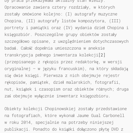
by praca przekazywała aktualny stan wiedzy.
Opracowanie zawiera cztery rozdziały, w których
zostały omówione kolejno: (I) autografy muzyczne
Chopina, (II) autografy listów kompozytora, (III)
portrety i pamiątki oraz (IV) wydania dzieł Chopina i
księgozbiór. Poszczególne grupy obiektów zostały
szczegółowo opisane, z uwzględnieniem dotychczasowych
badań. Całość dopełnia umieszczona w aneksie
transkrypcja pełnego inwentarza kolekcji
[2]
(przepisanego z rękopis przez redaktorkę, w wersji
oryginalnej — w języku francuskim), na który składają
się dwie księgi. Pierwsza z nich obejmuje rejestr
rękopisów, pamiątek, dzieł malarskich, fotografii,
nut, książek i czasopism oraz obiektów różnych; druga
zaś obejmuje wyłącznie inwentarz księgozbioru.
Obiekty kolekcji Chopinowskiej zostały przedstawione
na fotografiach, które wykonał Jaume Gual Carbonell
w roku 2014, specjalnie na potrzeby niniejszej
publikacji. Ponadto do książki dołączono płytę DVD z