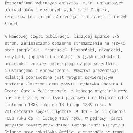
fotografiami wybranych obiektów, m.in. unikatowych
pierwodruków i wczesnych wydań dzieł Chopina,
rękopisów (np. albumu Antoniego Teichmanna) i innych
źródeł.
W końcowej części publikacji, liczącej łącznie 575
stron, zamieszczono obszerne streszczenia na języki
obce (angielski, francuski, hiszpański, niemiecki,
rosyjski, japoński i chiński). W języku polskim i
angielskim zostały podane podpisy pod wszystkimi
ilustracjami i wprowadzenia. Właściwa prezentacja
kolekcji poprzedzona jest wstępem zawierającym
historię klasztoru oraz pobytu Fryderyka Chopina i
George Sand w Valldemossie, z którego czytelnik może
się dowiedzieć, że artyści przebywali na Majorce od 8
listopada 1838 roku do 13 lutego 1839 roku. W
Valldemossie spędzili łącznie 59 dni — od 15 grudnia
1838 roku do 11 lutego 1839 roku. W podróży, parze
artystów towarzyszyły dzieci George Sand: Maurycy i
Solange oraz pokojówka Amélie, a szczegóły na temat