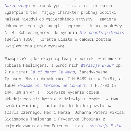
Narzeczony
) w transkrypcji Liszta na fortepian.
Egzemplarz ten, mający charakter próbnej odbitki,
należał niegdyś do węgierskiego artysty — zawiera
dokonane jego ręką uwagi i poprawki, które posłużyły
A. M. Schlesingerowi do wydania
Six chants polonais
(Berlin 1860). Korekta Liszta w całości została
uwzględniona przez wydawcę.
Ważną częścią kolekcji są też pierwodruki wiedeńskie
Tobiasa Haslingera, a wśród nich
Wariacje B-dur
op.
2 na temat
L
à
ci darem la mano
, Zadedykowane
Tytusowi Woyciechowskiemu, T.H.5489 (nr w Im/8); a
także
Hexameron. Morceau de Concert
, T.H.7700 (nr
inw. Im in-4°1) — pierwsze wydanie dzieła,
składającego się łącznie z dziewięciu części, w tym
sześciu wariacji, autorstwa kilku kompozytorów
(Carla Czernego, Henri Herza, Johanna Petera Pixisa,
Sigismonda Thalberga i Fryderyka Chopina) z
największym udziałem Ferenca Liszta.
Wariacja E-dur