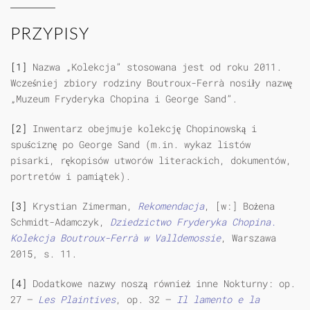
PRZYPISY
[1]
Nazwa „Kolekcja” stosowana jest od roku 2011.
Wcześniej zbiory rodziny Boutroux-Ferrà nosiły nazwę
„Muzeum Fryderyka Chopina i George Sand”.
[2]
Inwentarz obejmuje kolekcję Chopinowską i
spuściznę po George Sand (m.in. wykaz listów
pisarki, rękopisów utworów literackich, dokumentów,
portretów i pamiątek).
[3]
Krystian Zimerman,
Rekomendacja
, [w:] Bożena
Schmidt-Adamczyk,
Dziedzictwo Fryderyka Chopina.
Kolekcja Boutroux-Ferr
à w
Valldemossie
, Warszawa
2015, s. 11.
[4]
Dodatkowe nazwy noszą również inne Nokturny: op.
27 —
Les Plaintives
, op. 32 —
Il lamento e la