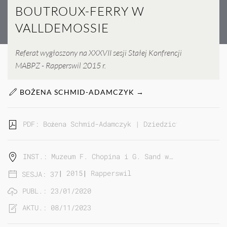
BOUTROUX-FERRY W
VALLDEMOSSIE
Referat wygłoszony na XXXVII sesji Stałej Konfrencji
MABPZ - Rapperswil 2015 r.
BOŻENA SCHMID-ADAMCZYK →
PDF: Bożena Schmid-Adamczyk | Dziedzictwo Fryderyk
INST.: Muzeum F. Chopina i G. Sand w…
|
2015
|
Rapperswil
SESJA: 37
PUBL.: 23/01/2020
AKTU.: 08/11/2023