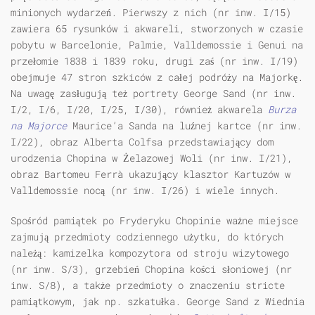
minionych wydarzeń. Pierwszy z nich (nr inw. I/15)
zawiera 65 rysunków i akwareli, stworzonych w czasie
pobytu w Barcelonie, Palmie, Valldemossie i Genui na
przełomie 1838 i 1839 roku, drugi zaś (nr inw. I/19)
obejmuje 47 stron szkiców z całej podróży na Majorkę.
Na uwagę zasługują też portrety George Sand (nr inw.
I/2, I/6, I/20, I/25, I/30), również akwarela
Burza
na Majorce
Maurice’a Sanda na luźnej kartce (nr inw.
I/22), obraz Alberta Colfsa przedstawiający dom
urodzenia Chopina w Żelazowej Woli (nr inw. I/21),
obraz Bartomeu Ferrà ukazujący klasztor Kartuzów w
Valldemossie nocą (nr inw. I/26) i wiele innych.
Spośród pamiątek po Fryderyku Chopinie ważne miejsce
zajmują przedmioty codziennego użytku, do których
należą: kamizelka kompozytora od stroju wizytowego
(nr inw. S/3), grzebień Chopina kości słoniowej (nr
inw. S/8), a także przedmioty o znaczeniu stricte
pamiątkowym, jak np. szkatułka. George Sand z Wiednia