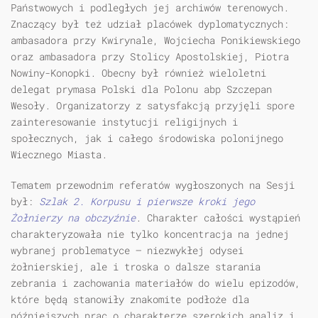
Państwowych i podległych jej archiwów terenowych.
Znaczący był też udział placówek dyplomatycznych:
ambasadora przy Kwirynale, Wojciecha Ponikiewskiego
oraz ambasadora przy Stolicy Apostolskiej, Piotra
Nowiny-Konopki. Obecny był również wieloletni
delegat prymasa Polski dla Polonu abp Szczepan
Wesoły. Organizatorzy z satysfakcją przyjęli spore
zainteresowanie instytucji religijnych i
społecznych, jak i całego środowiska polonijnego
Wiecznego Miasta.
Tematem przewodnim referatów wygłoszonych na Sesji
był:
Szlak 2. Korpusu i pierwsze kroki jego
Żołnierzy na obczyźnie
. Charakter całości wystąpień
cha­rakteryzowała nie tylko koncentracja na jednej
wybranej problematyce — niezwykłej odysei
żołnierskiej, ale i troska o dalsze starania
zebrania i zachowania materiałów do wielu epizodów,
które będą stanowiły znakomite podłoże dla
późniejszych prac o charakterze szerokich analiz i