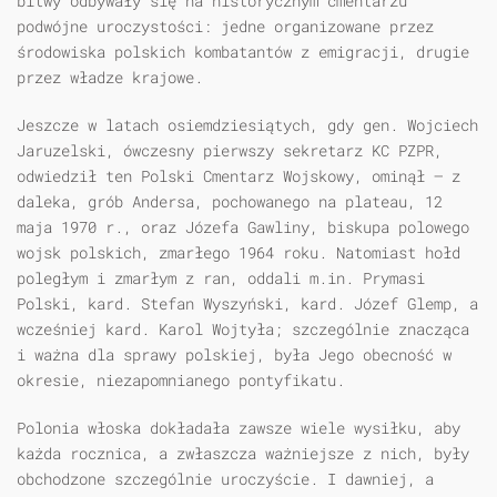
bitwy odbywały się na historycznym cmentarzu
podwójne uroczystości: jedne organizowane przez
środowiska polskich kombatantów z emigracji, drugie
przez władze krajowe.
Jeszcze w latach osiemdziesiątych, gdy gen. Wojciech
Jaruzelski, ówczesny pierwszy sekretarz KC PZPR,
odwiedził ten Polski Cmentarz Wojskowy, ominął — z
daleka, grób Andersa, pochowanego na plateau, 12
maja 1970 r., oraz Józefa Gawliny, biskupa polowego
wojsk polskich, zmarłego 1964 roku. Natomiast hołd
poległym i zmarłym z ran, oddali m.in. Prymasi
Polski, kard. Stefan Wyszyński, kard. Józef Glemp, a
wcześniej kard. Karol Wojtyła; szczególnie znacząca
i ważna dla sprawy polskiej, była Jego obecność w
okresie, niezapomnianego pontyfikatu.
Polonia włoska dokładała zawsze wiele wysiłku, aby
każda rocznica, a zwłaszcza ważniejsze z nich, były
obchodzone szczególnie uroczyście. I dawniej, a