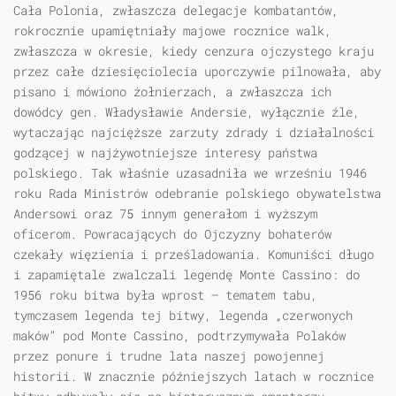
Cała Polonia, zwłaszcza delegacje kombatantów,
rokrocznie upamiętniały majowe rocznice walk,
zwłaszcza w okresie, kiedy cenzura ojczystego kraju
przez całe dziesięciolecia uporczywie pilnowała, aby
pisano i mówiono żołnierzach, a zwłaszcza ich
dowódcy gen. Władysławie Andersie, wyłącznie źle,
wytaczając najcięższe zarzuty zdrady i działalności
godzącej w najży­wotniejsze interesy państwa
polskiego. Tak właśnie uzasadniła we wrześniu 1946
roku Rada Ministrów odebranie polskiego obywatelstwa
Andersowi oraz 75 innym generałom i wyższym
oficerom. Powracających do Ojczyzny bohaterów
czekały więzienia i prześladowania. Komuniści długo
i zapamiętale zwalczali legendę Monte Cassino: do
1956 roku bitwa była wprost — tematem tabu,
tymczasem legenda tej bitwy, legenda „czerwonych
maków” pod Monte Cassino, podtrzymywała Polaków
przez ponure i trudne lata naszej powojennej
historii. W znacznie późniejszych latach w rocznice