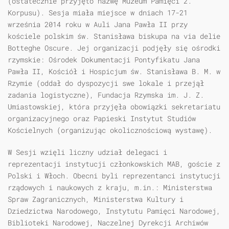
(ostatecznie przyjęto nazwę Muzeum Pamięci 2.
Korpusu). Sesja miała miejsce w dniach 17-21
września 2014 roku w Auli Jana Pawła II przy
kościele polskim św. Stanisława biskupa na via delie
Botteghe Oscure. Jej organizacji podjęły się ośrodki
rzymskie: Ośrodek Dokumentacji Pontyfikatu Jana
Pawła II, Kościół i Hospicjum św. Stanisława B. M. w
Rzymie (oddał do dyspozycji swe lokale i przejął
zadania logistyczne), Fundacja Rzymska im. J. Z.
Umiastowskiej, która przyjęła obowiązki sekretariatu
organizacyjnego oraz Papieski Instytut Studiów
Kościelnych (organizując okolicznościową wystawę).
W Sesji wzięli liczny udział delegaci i
reprezentacji instytucji członkowskich MAB, goście z
Polski i Włoch. Obecni byli reprezentanci instytucji
rządowych i naukowych z kraju, m.in.: Ministerstwa
Spraw Zagranicznych, Ministerstwa Kultury i
Dziedzictwa Narodowego, Instytutu Pamięci Narodowej,
Biblioteki Narodowej, Naczelnej Dyrekcji Archiwów