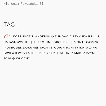
Hieronim Fokciński SI
TAGI
2_ KORPUS GEN_ ANDERSA
-|-
FUNDACJA RZYMSKA IM_ J_ Z_
UMIASTOWSKIEJ
-|-
HIERONIM FOKCIŃSKI
-|-
MONTE CASSINO
-
|-
OŚRODEK DOKUMENTACJI I STUDIUM PONTYFIKATU JANA
PAWŁA II W RZYMIE
-|-
PISK RZYM
-|-
SESJA 36 MABPZ RZYM
2014
-|-
WŁOCHY
WIĘCEJ O AUTORZE (AUTORACH)
0RAZ
POZOSTAŁE PUBLIKACJE TEGO AUTORA (ÓW)