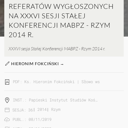
REFERATÓW WYGŁOSZONYCH
NA XXXVI SESJI STAŁEJ
KONFERENCJI MABPZ - RZYM
2014 R.
XXXVI sesja Stałej Konferencji MABPZ - Rzym 2014 r.
HIERONIM FOKCIŃSKI →
PDF: Ks. Hieronim Fokciński | Słowo wstępne do wyd
INST.: Papieski Instytut Studiów Koś…
|
2014
|
Rzym
SESJA: 36
PUBL.: 08/11/2019