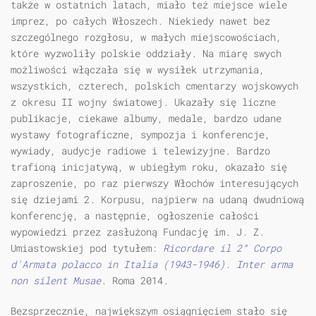
także w ostatnich latach, miało też miejsce wiele
imprez, po całych Włoszech. Niekiedy nawet bez
szczególnego rozgłosu, w małych miejscowościach,
które wyzwoliły polskie oddziały. Na miarę swych
możliwości włączała się w wysiłek utrzymania,
wszystkich, czterech, polskich cmentarzy wojskowych
z okresu II wojny światowej. Ukazały się liczne
publikacje, ciekawe albumy, medale, bardzo udane
wystawy fotograficzne, sympozja i konferencje,
wywiady, audycje radiowe i telewizyjne. Bardzo
trafioną inicjatywą, w ubiegłym roku, okazało się
zaproszenie, po raz pierwszy Włochów interesujących
się dziejami 2. Korpusu, najpierw na udaną dwudniową
konferencję, a następnie, ogłoszenie całości
wypowiedzi przez zasłużoną Fundację im. J. Z.
Umiastowskiej pod tytułem:
Ricordare il 2° Corpo
d'Armata polacco in Italia (1943-1946). Inter arma
non silent Musae
. Roma 2014.
Bezsprzecznie, największym osiągnięciem stało się