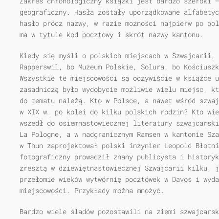
Zakres chronologiczny książki jest bardzo szeroki —
geograficzny. Hasła zostały uporządkowane alfabetyc
hasło prócz nazwy, w razie możności najpierw po pol
ma w tytule kod pocztowy i skrót nazwy kantonu.
Kiedy się myśli o polskich miejscach w Szwajcarii, 
Rapperswil, bo Muzeum Polskie, Solura, bo Kościuszk
Wszystkie te miejscowości są oczywiście w książce u
zasadniczą było wydobycie możliwie wielu miejsc, kt
do tematu należą. Kto w Polsce, a nawet wśród szwaj
w XIX w. po kolei do kilku polskich rodzin? Kto wie
wszedł do osiemnastowiecznej literatury szwajcarski
La Pologne, a w nadgranicznym Ramsen w kantonie Sza
w Thun zaprojektował polski inżynier Leopold Błotni
fotograficzny prowadził znany publicysta i historyk
zresztą w dziewiętnastowiecznej Szwajcarii kilku, 
przełomie wieków wytwórnię pocztówek w Davos i wyda
miejscowości. Przykłady można mnożyć.
Bardzo wiele śladów pozostawili na ziemi szwajcars