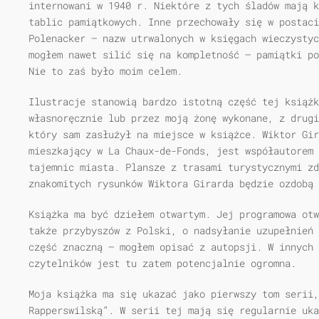
internowani w 1940 r. Niektóre z tych śladów mają k
tablic pamiątkowych. Inne przechowały się w postaci
Polenacker — nazw utrwalonych w księgach wieczystyc
mogłem nawet silić się na kompletność — pamiątki po
Nie to zaś było moim celem.
Ilustracje stanowią bardzo istotną część tej książk
własnoręcznie lub przez moją żonę wykonane, z drugi
który sam zasłużył na miejsce w książce. Wiktor Gir
mieszkający w La Chaux-de-Fonds, jest współautorem 
tajemnic miasta. Plansze z trasami turystycznymi zd
znakomitych rysunków Wiktora Girarda będzie ozdobą 
Książka ma być dziełem otwartym. Jej programowa otw
także przybyszów z Polski, o nadsyłanie uzupełnień 
część znaczną — mogłem opisać z autopsji. W innych 
czytelników jest tu zatem potencjalnie ogromna.
Moja książka ma się ukazać jako pierwszy tom serii,
Rapperswilską”. W serii tej mają się regularnie uka