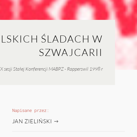
OLSKICH ŚLADACH W
SZWAJCARII
X sesji Stałej Konferencji MABPZ - Rapperswil 1998 r
Napisane przez:
JAN ZIELIŃSKI