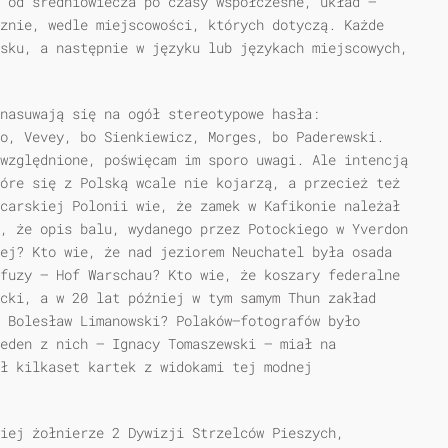
 od średniowiecza po czasy współczesne, układ —
znie, wedle miejscowości, których dotyczą. Każde
sku, a następnie w języku lub językach miejscowych,
nasuwają się na ogół stereotypowe hasła:
o, Vevey, bo Sienkiewicz, Morges, bo Paderewski.
względnione, poświęcam im sporo uwagi. Ale intencją
óre się z Polską wcale nie kojarzą, a przecież też
carskiej Polonii wie, że zamek w Kafikonie należał
, że opis balu, wydanego przez Potockiego w Yverdon
ej? Kto wie, że nad jeziorem Neuchatel była osada
fuzy — Hof Warschau? Kto wie, że koszary federalne
cki, a w 20 lat później w tym samym Thun zakład
 Bolesław Limanowski? Polaków—fotografów było
jeden z nich — Ignacy Tomaszewski — miał na
ł kilkaset kartek z widokami tej modnej
kiej żołnierze 2 Dywizji Strzelców Pieszych,