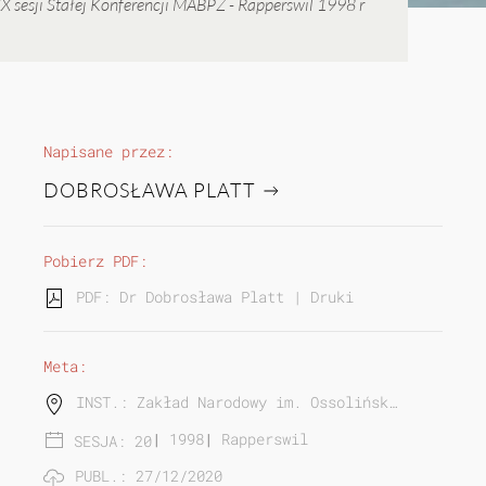
X sesji Stałej Konferencji MABPZ - Rapperswil 1998 r
Napisane przez:
DOBROSŁAWA PLATT
Pobierz PDF:
PDF: Dr Dobrosława Platt | Druki zwarte i czaso
Meta:
INST.: Zakład Narodowy im. Ossolińsk…
|
1998
|
Rapperswil
SESJA: 20
PUBL.: 27/12/2020