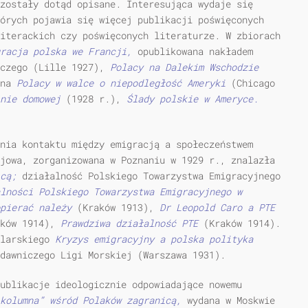
zostały dotąd opisane. Interesująca wydaje się
órych pojawia się więcej publikacji poświęconych
iterackich czy poświęconych literaturze. W zbiorach
gracja polska we Francji,
opublikowana nakładem
iczego (Lille 1927),
Polacy na Dalekim Wschodzie
ana
Polacy w walce o niepodległość Ameryki
(Chicago
jnie domowej
(1928 r.),
Ślady polskie w Ameryce.
nia kontaktu między emigracją a społeczeństwem
jowa, zorganizowana w Poznaniu w 1929 r., znalazła
icą;
działalność Polskiego Towarzystwa Emigracyjnego
lności Polskiego Towarzystwa Emigracyjnego w
opierać należy
(Kraków 1913),
Dr Leopold Caro a PTE
ków 1914),
Prawdziwa działalność PTE
(Kraków 1914).
ularskiego
Kryzys emigracyjny a polska polityka
dawniczego Ligi Morskiej (Warszawa 1931).
ublikacje ideologicznie odpowiadające nowemu
 kolumna” wśród Polaków zagranicą,
wydana w Moskwie