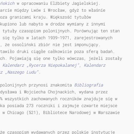
ińskich
w opracowaniu Elżbiety Jagielskiej.
arcie między Lwów i Wrocław, gdyż to właśnie
poza granicami kraju. Większość tytułów
kupiono lub nabyto w drodze wymiany z innymi
 tytuły czasopism polonijnych. Porównując ten stan
 się tylko w latach 1939-1971, zarejestrowanych
ć, że ossoliński zbiór nie jest imponujący.
tawiło druki ciągłe całkowicie poza sferą badań.
ch. Pojawiają się one tylko wówczas, jeżeli zostały
:
Kalendarz „Rycerza Niepokalanej”, Kalendarz
z „Naszego Ludu”.
 polonijnych przynosi znakomita
Bibliografia
dysława i Wojciecha Chojnackich, wydana przez
% wszystkich zachowanych roczników znajduje się w
ka posiada 273 roczniki i zajmuje czwarte miejsce
 w Chicago (521), Bibliotece Narodowej w Warszawie
że czasopism wydawanych przez polskie instytucje