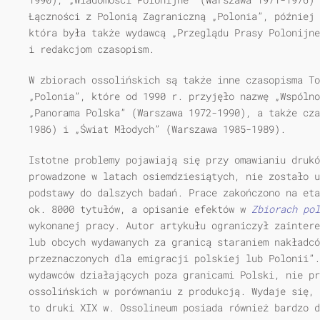
Łączności z Polonią Zagraniczną „Polonia”, później 
która była także wydawcą „Przeglądu Prasy Polonijne
i redakcjom czasopism.
W zbiorach ossolińskich są także inne czasopisma To
„Polonia”, które od 1990 r. przyjęło nazwę „Wspólno
„Panorama Polska” (Warszawa 1972-1990), a także cza
1986) i „Świat Młodych” (Warszawa 1985-1989).
Istotne problemy pojawiają się przy omawianiu drukó
prowadzone w latach osiemdziesiątych, nie zostało u
podstawy do dalszych badań. Prace zakończono na eta
ok. 8000 tytułów, a opisanie efektów w
Zbiorach po
wykonanej pracy. Autor artykułu ograniczył zaintere
lub obcych wydawanych za granicą staraniem nakładcó
przeznaczonych dla emigracji polskiej lub Polonii”.
wydawców działających poza granicami Polski, nie pr
ossolińskich w porównaniu z produkcją. Wydaje się, 
to druki XIX w. Ossolineum posiada również bardzo 