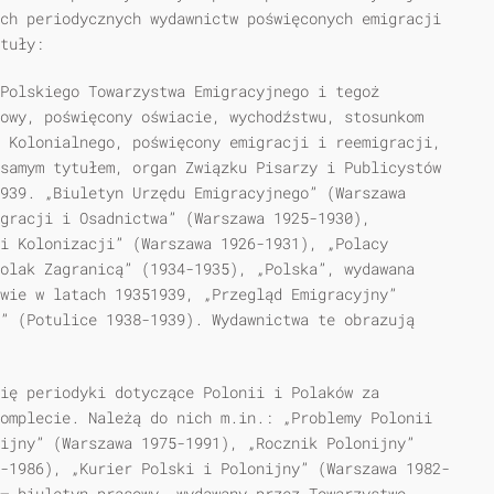
ch periodycznych wydawnictw poświęconych emigracji
tuły:
 Polskiego Towarzystwa Emigracyjnego i tegoż
owy, poświęcony oświacie, wychodźstwu, stosunkom
 Kolonialnego, poświęcony emigracji i reemigracji,
samym tytułem, organ Związku Pisarzy i Publicystów
939. „Biuletyn Urzędu Emigracyjnego” (Warszawa
igracji i Osadnictwa” (Warszawa 1925-1930),
i Kolonizacji” (Warszawa 1926-1931), „Polacy
olak Zagranicą” (1934-1935), „Polska”, wydawana
wie w latach 19351939, „Przegląd Emigracyjny”
” (Potulice 1938-1939). Wydawnictwa te obrazują
się periodyki dotyczące Polonii i Polaków za
omplecie. Należą do nich m.in.: „Problemy Polonii
ijny” (Warszawa 1975-1991), „Rocznik Polonijny”
-1986), „Kurier Polski i Polonijny” (Warszawa 1982-
— biuletyn prasowy, wydawany przez Towarzystwo