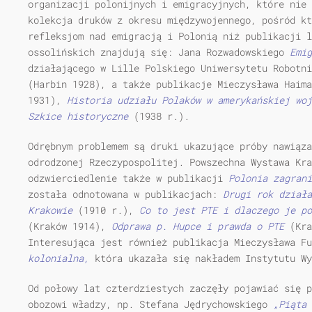
organizacji polonijnych i emigracyjnych, które nie 
kolekcja druków z okresu międzywojennego, pośród kt
refleksjom nad emigracją i Polonią niż publikacji l
ossolińskich znajdują się: Jana Rozwadowskiego
Emi
działającego w Lille Polskiego Uniwersytetu Robotn
(Harbin 1928), a także publikacje Mieczysława Haim
1931),
Historia udziału Polaków w amerykańskiej wo
Szkice historyczne
(1938 r.).
Odrębnym problemem są druki ukazujące próby nawiąza
odrodzonej Rzeczypospolitej. Powszechna Wystawa Kra
odzwierciedlenie także w publikacji
Polonia zagran
została odnotowana w publikacjach:
Drugi rok działa
Krakowie
(1910 r.),
Co to jest PTE i dlaczego je p
(Kraków 1914),
Odprawa p. Hupce i prawda o PTE
(Kra
Interesująca jest również publikacja Mieczysława F
kolonialna,
która ukazała się nakładem Instytutu Wy
Od połowy lat czterdziestych zaczęły pojawiać się p
obozowi władzy, np. Stefana Jędrychowskiego
„Piąta