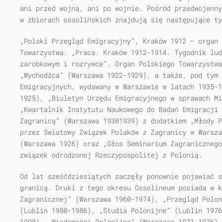
ani przed wojną, ani po wojnie. Pośród przedwojenny
w zbiorach ossolińskich znajdują się następujące ty
„Polski Przegląd Emigracyjny”, Kraków 1912 — organ
Towarzystwa. „Praca. Kraków 1912-1914. Tygodnik lud
zarobkowym i rozrywce”. Organ Polskiego Towarzystwa
„Wychodźca” (Warszawa 1922-1929), a także, pod tym 
Emigracyjnych, wydawany w Warszawie w latach 1935-1
1925), „Biuletyn Urzędu Emigracyjnego w sprawach M
„Kwartalnik Instytutu Naukowego do Badań Emigracji 
Zagranicą” (Warszawa 19301939) z dodatkiem „Młody P
przez Światowy Związek Polaków z Zagranicy w Warsza
(Warszawa 1926) oraz „Głos Seminarium Zagranicznego
związek odrodzonej Rzeczypospolitej z Polonią.
Od lat sześćdziesiątych zaczęły ponownie pojawiać 
granicą. Druki z tego okresu Ossolineum posiada w k
Zagranicznej” (Warszawa 1960-1974), „Przegląd Polon
(Lublin 1980-1986), „Studia Polonijne” (Lublin 1976
1990), „Wiadomości Polonijne” (Warszawa 1971-1976) 