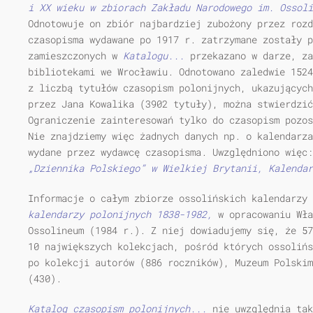
i XX wieku w zbiorach Zakładu Narodowego im. Ossol
Odnotowuje on zbiór najbardziej zubożony przez rozd
czasopisma wydawane po 1917 r. zatrzymane zostały 
zamieszczonych w
Katalogu...
przekazano w darze, za
bibliotekami we Wrocławiu. Odnotowano zaledwie 1524
z liczbą tytułów czasopism polonijnych, ukazujących
przez Jana Kowalika (3902 tytuły), można stwierdzi
Ograniczenie zainteresowań tylko do czasopism pozos
Nie znajdziemy więc żadnych danych np. o kalendarza
wydane przez wydawcę czasopisma. Uwzględniono więc
„Dziennika Polskiego” w Wielkiej Brytanii, Kalendar
Informacje o całym zbiorze ossolińskich kalendarzy
kalendarzy polonijnych 1838-1982,
w opracowaniu Wła
Ossolineum (1984 r.). Z niej dowiadujemy się, że 57
10 największych kolekcjach, pośród których ossolińs
po kolekcji autorów (886 roczników), Muzeum Polskim
(430).
Katalog czasopism polonijnych...
nie uwzględnia tak