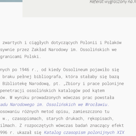
Referat wygłoszony na X
 zwartych i ciągłych dotyczących Polonii i Polaków
sywnie przez Zakład Narodowy im. Ossolińskich we
granicami Polski.
nych po 1946 r., od kiedy Ossolineum pojawiło się
 braku pełnej bibliografa, która stałaby się bazą
 Bibliotekę Narodową, pt. „Zbiory i prace polonijne
 penetracji ossolińskich katalogów pod kątem
ów. W wyniku prowadzonych wówczas prac powstała
adu Narodowego im. Ossolińskich we Wrocławiu.
osowaniu różnych metod opisu, zamieszczono tu
 w., czasopismach, starych drukach, rękopisach,
ilmach. Z rozpoczętych wówczas badań znaczący efekt
1996 r. ukazał się
Katalog czasopism polonijnych XIX