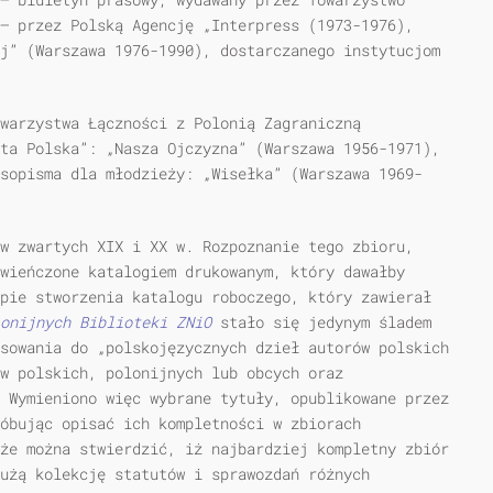
— przez Polską Agencję „Interpress (1973-1976),
j” (Warszawa 1976-1990), dostarczanego instytucjom
warzystwa Łączności z Polonią Zagraniczną
ta Polska”: „Nasza Ojczyzna” (Warszawa 1956-1971),
sopisma dla młodzieży: „Wisełka” (Warszawa 1969-
w zwartych XIX i XX w. Rozpoznanie tego zbioru,
wieńczone katalogiem drukowanym, który dawałby
pie stworzenia katalogu roboczego, który zawierał
lonijnych Biblioteki ZNiO
stało się jedynym śladem
sowania do „polskojęzycznych dzieł autorów polskich
w polskich, polonijnych lub obcych oraz
 Wymieniono więc wybrane tytuły, opublikowane przez
óbując opisać ich kompletności w zbiorach
że można stwierdzić, iż najbardziej kompletny zbiór
dużą kolekcję statutów i sprawozdań różnych