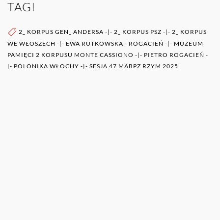
TAGI
2_ KORPUS GEN_ ANDERSA
-|-
2_ KORPUS PSZ
-|-
2_ KORPUS
WE WŁOSZECH
-|-
EWA RUTKOWSKA - ROGACIEŃ
-|-
MUZEUM
PAMIĘCI 2 KORPUSU MONTE CASSIONO
-|-
PIETRO ROGACIEŃ
-
|-
POLONIKA WŁOCHY
-|-
SESJA 47 MABPZ RZYM 2025
WIĘCEJ O AUTORZE (AUTORACH)
0RAZ
POZOSTAŁE PUBLIKACJE TEGO AUTORA (ÓW)