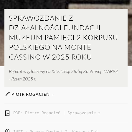
SPRAWOZDANIE Z
DZIAŁALNOŚCI FUNDACJI
MUZEUM PAMIĘCI 2 KORPUSU
POLSKIEGO NA MONTE
CASSINO W 2025 ROKU
Referat wygłoszony na XLVII sesji Stałej Konfrencji MABPZ
- Rzym 2025 r.
PIOTR ROGACIEŃ →
PDF: Pietro Rogacień | Sprawozdanie z działalności
INST.: Muzeum Pamięci 2. Korpusu Pol…