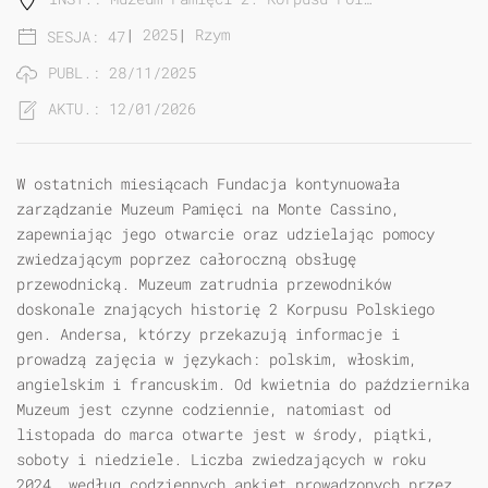
|
2025
|
Rzym
SESJA: 47
PUBL.: 28/11/2025
AKTU.: 12/01/2026
W ostatnich miesiącach Fundacja kontynuowała
zarządzanie Muzeum Pamięci na Monte Cassino,
zapewniając jego otwarcie oraz udzielając pomocy
zwiedzającym poprzez całoroczną obsługę
przewodnicką. Muzeum zatrudnia przewodników
doskonale znających historię 2 Korpusu Polskiego
gen. Andersa, którzy przekazują informacje i
prowadzą zajęcia w językach: polskim, włoskim,
angielskim i francuskim. Od kwietnia do października
Muzeum jest czynne codziennie, natomiast od
listopada do marca otwarte jest w środy, piątki,
soboty i niedziele. Liczba zwiedzających w roku
2024, według codziennych ankiet prowadzonych przez