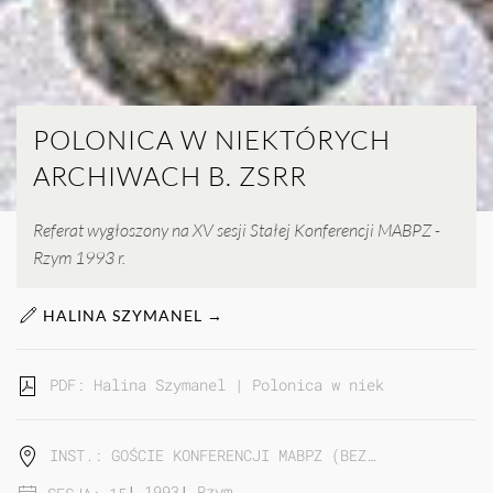
POLONICA W NIEKTÓRYCH
ARCHIWACH B. ZSRR
Referat wygłoszony na XV sesji Stałej Konferencji MABPZ -
Rzym 1993 r.
HALINA SZYMANEL →
PDF: Halina Szymanel | Polonica w niektórych archi
INST.: GOŚCIE KONFERENCJI MABPZ (BEZ…
|
1993
|
Rzym