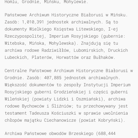
Homlu, Grodnie, Mińsku, Mohylewie.
Państwowe Archiwum Historyczne Białorusi w Mińsku.
Zasób: 1,010,391 jednostek archiwalnych. Są to
dokumenty Wielkiego Księstwa Litewskiego, I-ej
Rzeczypospolitej, Imperium Rosyjskiego (gubernie:
Witebska, Mińska, Mohylewska). Znajdują się tu
archiwa rodowe Radziwiłłów, Lubomirskich, Druckich
Lubeckich, Platerów, Horwattów oraz Bułhaków.
Centralne Państwowe Archiwum Historyczne Białorusi w
Grodnie. Zasób: 407,885 jednostek archiwalnych.
Większość dokumentów to zespoły Instytucji Imperium
Rosyjskiego guberni Grodzieńskiej i części guberni
Wileńskiej (powiaty Lidzki i Oszmiański), archiwa
rodowe Bychowców i Śliźniów; tu przechowywany jest
testament Tadeusza Kościuszki w sprawie uwolnienia
chłopów majątku Ciechanowicze (powiat Kobryński).
Archiwa Państwowe obwodów Brzeskiego (688,444