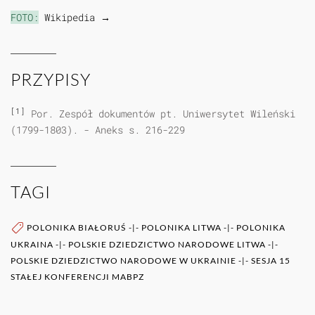
FOTO:
Wikipedia →
PRZYPISY
[1]
Por. Zespół dokumentów pt. Uniwersytet Wileński
(1799-1803). - Aneks s. 216-229
TAGI
POLONIKA BIAŁORUŚ
-|-
POLONIKA LITWA
-|-
POLONIKA
UKRAINA
-|-
POLSKIE DZIEDZICTWO NARODOWE LITWA
-|-
POLSKIE DZIEDZICTWO NARODOWE W UKRAINIE
-|-
SESJA 15
STAŁEJ KONFERENCJI MABPZ