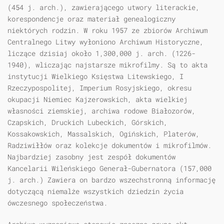
(454 j. arch.), zawierającego utwory literackie,
korespondencje oraz materiał genealogiczny
niektórych rodzin. W roku 1957 ze zbiorów Archiwum
Centralnego Litwy wyłoniono Archiwum Historyczne,
liczące dzisiaj około 1,300,000 j. arch. (1226-
1940), wliczając najstarsze mikrofilmy. Są to akta
instytucji Wielkiego Księstwa Litewskiego, I
Rzeczypospolitej, Imperium Rosyjskiego, okresu
okupacji Niemiec Kajzerowskich, akta wielkiej
własności ziemskiej, archiwa rodowe Białozorów,
Czapskich, Druckich Lubeckich, Górskich,
Kossakowskich, Massalskich, Ogińskich, Platerów,
Radziwiłłów oraz kolekcje dokumentów i mikrofilmów.
Najbardziej zasobny jest zespół dokumentów
Kancelarii Wileńskiego Generał-Gubernatora (157,000
j. arch.) Zawiera on bardzo wszechstronną informację
dotyczącą niemalże wszystkich dziedzin życia
ówczesnego społeczeństwa.