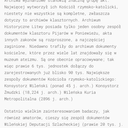
Archiwa wyznaniowe stanowią znaczną grupę akt.
Najwięcej wytworzył ich Kościół rzymsko-katolicki,
niestety nie wszystkie są kompletne, zwłaszcza
dotyczy to archiwów klasztornych. Archiwum
Historyczne Litwy posiada tylko jeden osobny zespół
dokumentów klasztoru Pijarów w Poniewieżu, akta
innych zakonów są rozproszone, a najczęściej
zaginione. Niedawno trafiły do archiwum dokumenty
kościelne, które przez wiele lat znajdowały się w
muzeum ateizmu. Są one obecnie opracowywane; tak
więc prawie 6 tys. jednostek dołączy do
zarejestrowanych już blisko 90 tys. Największe
zespoły dokumentów Kościoła rzymsko-katolickiego:
Konsystorz Wileński (ponad 45 j. arch.) Konsystorz
Żmudzki (18,224 j. arch.) Wileńska Kuria
Metropolitalna (2896 j. arch.)
Ostatnio wielkim zainteresowaniem badaczy, jak
również amatorów, cieszy się zespół dokumentów
Wileńskiej Deputacji Szlacheckiej (prawie 20 tys. j.