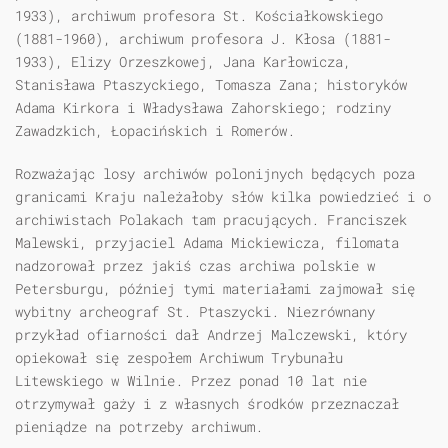
1933), archiwum profesora St. Kościałkowskiego
(1881-1960), archiwum profesora J. Kłosa (1881-
1933), Elizy Orzeszkowej, Jana Karłowicza,
Stanisława Ptaszyckiego, Tomasza Zana; historyków
Adama Kirkora i Władysława Zahorskiego; rodziny
Zawadzkich, Łopacińskich i Romerów.
Rozważając losy archiwów polonijnych będących poza
granicami Kraju należałoby słów kilka powiedzieć i o
archiwistach Polakach tam pracujących. Franciszek
Malewski, przyjaciel Adama Mickiewicza, filomata
nadzorował przez jakiś czas archiwa polskie w
Petersburgu, później tymi materiałami zajmował się
wybitny archeograf St. Ptaszycki. Niezrównany
przykład ofiarności dał Andrzej Malczewski, który
opiekował się zespołem Archiwum Trybunału
Litewskiego w Wilnie. Przez ponad 10 lat nie
otrzymywał gaży i z własnych środków przeznaczał
pieniądze na potrzeby archiwum.