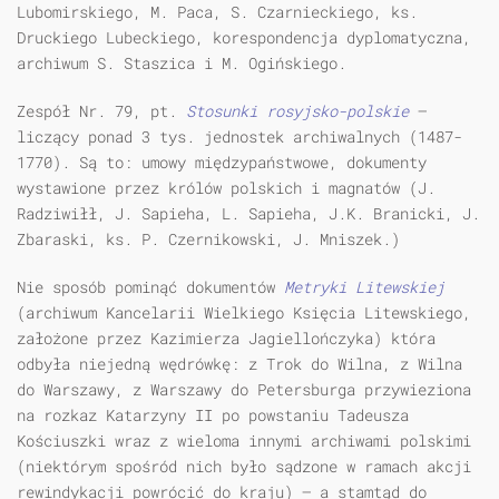
Lubomirskiego, M. Paca, S. Czarnieckiego, ks.
Druckiego Lubeckiego, korespondencja dyplomatyczna,
archiwum S. Staszica i M. Ogińskiego.
Zespół Nr. 79, pt.
Stosunki rosyjsko-polskie
—
liczący ponad 3 tys. jednostek archiwalnych (1487-
1770). Są to: umowy międzypaństwowe, dokumenty
wystawione przez królów polskich i magnatów (J.
Radziwiłł, J. Sapieha, L. Sapieha, J.K. Branicki, J.
Zbaraski, ks. P. Czernikowski, J. Mniszek.)
Nie sposób pominąć dokumentów
Metryki Litewskiej
(archiwum Kancelarii Wielkiego Księcia Litewskiego,
założone przez Kazimierza Jagiellończyka) która
odbyła niejedną wędrówkę: z Trok do Wilna, z Wilna
do Warszawy, z Warszawy do Petersburga przywieziona
na rozkaz Katarzyny II po powstaniu Tadeusza
Kościuszki wraz z wieloma innymi archiwami polskimi
(niektórym spośród nich było sądzone w ramach akcji
rewindykacji powrócić do kraju) — a stamtąd do