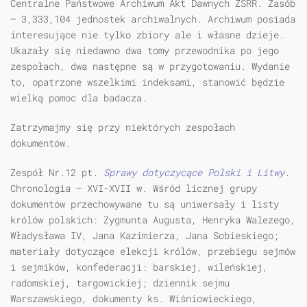
Centralne Państwowe Archiwum Akt Dawnych ZSRR. Zasób
— 3,333,104 jednostek archiwalnych. Archiwum posiada
interesujące nie tylko zbiory ale i własne dzieje.
Ukazały się niedawno dwa tomy przewodnika po jego
zespołach, dwa następne są w przygotowaniu. Wydanie
to, opatrzone wszelkimi indeksami, stanowić będzie
wielką pomoc dla badacza.
Zatrzymajmy się przy niektórych zespołach
dokumentów.
Zespół Nr.12 pt.
Sprawy dotyczycące Polski i Litwy
.
Chronologia — XVI-XVII w. Wśród licznej grupy
dokumentów przechowywane tu są uniwersały i listy
królów polskich: Zygmunta Augusta, Henryka Walezego,
Władysława IV, Jana Kazimierza, Jana Sobieskiego;
materiały dotyczące elekcji królów, przebiegu sejmów
i sejmików, konfederacji: barskiej, wileńskiej,
radomskiej, targowickiej; dziennik sejmu
Warszawskiego, dokumenty ks. Wiśniowieckiego,