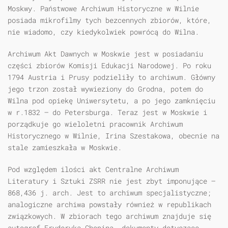
Moskwy. Państwowe Archiwum Historyczne w Wilnie
posiada mikrofilmy tych bezcennych zbiorów, które,
nie wiadomo, czy kiedykolwiek powrócą do Wilna.
Archiwum Akt Dawnych w Moskwie jest w posiadaniu
części zbiorów Komisji Edukacji Narodowej. Po roku
1794 Austria i Prusy podzieliły to archiwum. Główny
jego trzon został wywieziony do Grodna, potem do
Wilna pod opiekę Uniwersytetu, a po jego zamknięciu
w r.1832 — do Petersburga. Teraz jest w Moskwie i
porządkuje go wieloletni pracownik Archiwum
Historycznego w Wilnie, Irina Szestakowa, obecnie na
stale zamieszkała w Moskwie.
Pod względem ilości akt Centralne Archiwum
Literatury i Sztuki ZSRR nie jest zbyt imponujące —
868,436 j. arch. Jest to archiwum specjalistyczne;
analogiczne archiwa powstały również w republikach
związkowych. W zbiorach tego archiwum znajduje się
autograf Fryderyka Chopina, dokumenty dotyczące