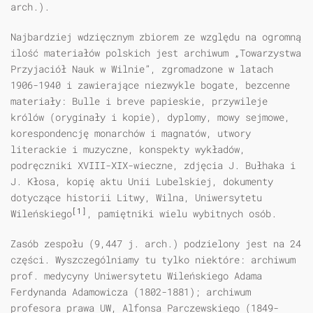
arch.).
Najbardziej wdzięcznym zbiorem ze względu na ogromną
ilość materiałów polskich jest archiwum „Towarzystwa
Przyjaciół Nauk w Wilnie”, zgromadzone w latach
1906-1940 i zawierające niezwykle bogate, bezcenne
materiały: Bulle i breve papieskie, przywileje
królów (oryginały i kopie), dyplomy, mowy sejmowe,
korespondencję monarchów i magnatów, utwory
literackie i muzyczne, konspekty wykładów,
podręczniki XVIII-XIX-wieczne, zdjęcia J. Bułhaka i
J. Kłosa, kopię aktu Unii Lubelskiej, dokumenty
dotyczące historii Litwy, Wilna, Uniwersytetu
[1]
Wileńskiego
, pamiętniki wielu wybitnych osób.
Zasób zespołu (9,447 j. arch.) podzielony jest na 24
części. Wyszczególniamy tu tylko niektóre: archiwum
prof. medycyny Uniwersytetu Wileńskiego Adama
Ferdynanda Adamowicza (1802-1881); archiwum
profesora prawa UW, Alfonsa Parczewskiego (1849-