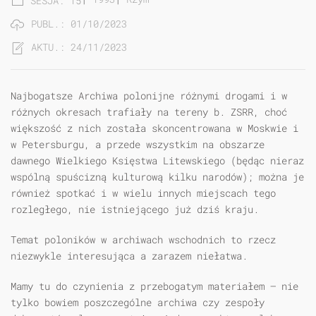
SESJA: 15
PUBL.: 01/10/2023
AKTU.: 24/11/2023
Najbogatsze Archiwa polonijne różnymi drogami i w
różnych okresach trafiały na tereny b. ZSRR, choć
większość z nich została skoncentrowana w Moskwie i
w Petersburgu, a przede wszystkim na obszarze
dawnego Wielkiego Księstwa Litewskiego (będąc nieraz
wspólną spuścizną kulturową kilku narodów); można je
również spotkać i w wielu innych miejscach tego
rozległego, nie istniejącego już dziś kraju.
Temat poloników w archiwach wschodnich to rzecz
niezwykle interesująca a zarazem niełatwa.
Mamy tu do czynienia z przebogatym materiałem — nie
tylko bowiem poszczególne archiwa czy zespoły