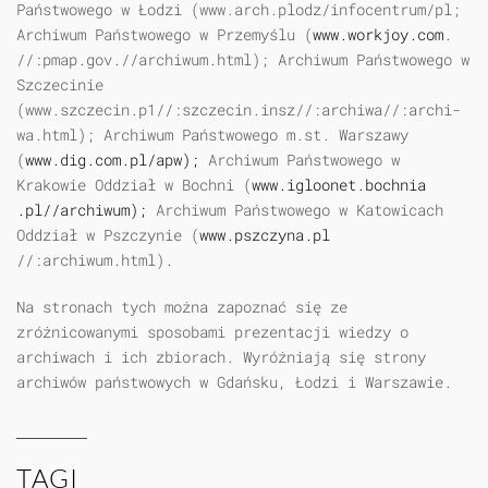
Państwowego w Łodzi (www.arch.plodz/infocentrum/pl;
Archiwum Państwowego w Przemyślu (
www.workjoy.com
.
//:pmap.gov.//archiwum.html); Archiwum Państwowego w
Szczecinie
(www.szczecin.p1//:szczecin.insz//:archiwa//:archi-
wa.html); Archiwum Państwowego m.st. Warszawy
(
www.dig.com.pl/apw);
Archiwum Państwowego w
Krakowie Oddział w Bochni (
www.igloonet.bochnia
.pl//archiwum);
Archiwum Państwowego w Katowicach
Oddział w Pszczynie (
www.pszczyna.pl
//:archiwum.html).
Na stronach tych można zapoznać się ze
zróżnicowanymi sposobami prezentacji wiedzy o
archiwach i ich zbiorach. Wyróżniają się strony
archiwów państwowych w Gdańsku, Łodzi i Warszawie.
TAGI