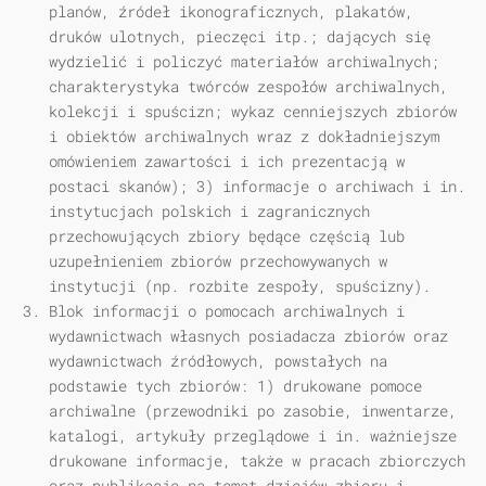
planów, źródeł ikonograficznych, plakatów,
druków ulotnych, pieczęci itp.; dających się
wydzielić i policzyć materiałów archiwalnych;
charakterystyka twórców zespołów archiwalnych,
kolekcji i spuścizn; wykaz cenniejszych zbiorów
i obiektów archiwalnych wraz z dokładniejszym
omówieniem zawartości i ich prezentacją w
postaci skanów); 3) informacje o archiwach i in.
instytucjach polskich i zagranicznych
przechowujących zbiory będące częścią lub
uzupełnieniem zbiorów przechowywanych w
instytucji (np. rozbite zespoły, spuścizny).
Blok informacji o pomocach archiwalnych i
wydawnictwach własnych posiadacza zbiorów oraz
wydawnictwach źródłowych, powstałych na
podstawie tych zbiorów: 1) drukowane pomoce
archiwalne (przewodniki po zasobie, inwentarze,
katalogi, artykuły przeglądowe i in. ważniejsze
drukowane informacje, także w pracach zbiorczych
oraz publikacje na temat dziejów zbioru i