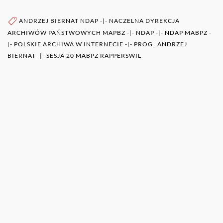
ANDRZEJ BIERNAT NDAP
-|-
NACZELNA DYREKCJA
ARCHIWÓW PAŃSTWOWYCH MAPBZ
-|-
NDAP
-|-
NDAP MABPZ
-
|-
POLSKIE ARCHIWA W INTERNECIE
-|-
PROG_ ANDRZEJ
BIERNAT
-|-
SESJA 20 MABPZ RAPPERSWIL
WIĘCEJ O AUTORZE (AUTORACH)
0RAZ
POZOSTAŁE PUBLIKACJE TEGO AUTORA (ÓW)