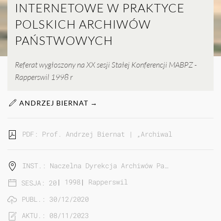
INTERNETOWE W PRAKTYCE
POLSKICH ARCHIWÓW
PAŃSTWOWYCH
Referat wygłoszony na XX sesji Stałej Konferencji MABPZ -
Rapperswil 1998 r
ANDRZEJ BIERNAT →
PDF: Prof. Andrzej Biernat | „Archiwalne” strony i
INST.: Naczelna Dyrekcja Archiwów Pa…
|
1998
|
Rapperswil
SESJA: 20
PUBL.: 30/12/2020
AKTU.: 08/11/2023