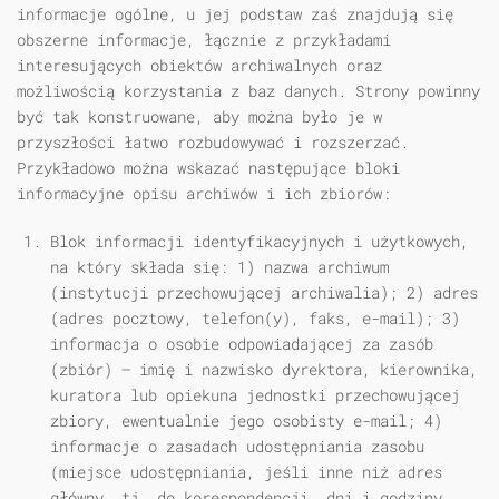
informacje ogólne, u jej podstaw zaś znajdują się
obszerne informacje, łącznie z przykładami
interesujących obiektów archiwalnych oraz
możliwością korzystania z baz danych. Strony powinny
być tak konstruowane, aby można było je w
przyszłości łatwo rozbudowywać i rozszerzać.
Przykładowo można wskazać następujące bloki
informacyjne opisu archiwów i ich zbiorów:
Blok informacji identyfikacyjnych i użytkowych,
na który składa się: 1) nazwa archiwum
(instytucji przechowującej archiwalia); 2) adres
(adres pocztowy, telefon(y), faks, e-mail); 3)
informacja o osobie odpowiadającej za zasób
(zbiór) — imię i nazwisko dyrektora, kierownika,
kuratora lub opiekuna jednostki przechowującej
zbiory, ewentualnie jego osobisty e-mail; 4)
informacje o zasadach udostępniania zasobu
(miejsce udostępniania, jeśli inne niż adres
główny, tj. do korespondencji, dni i godziny