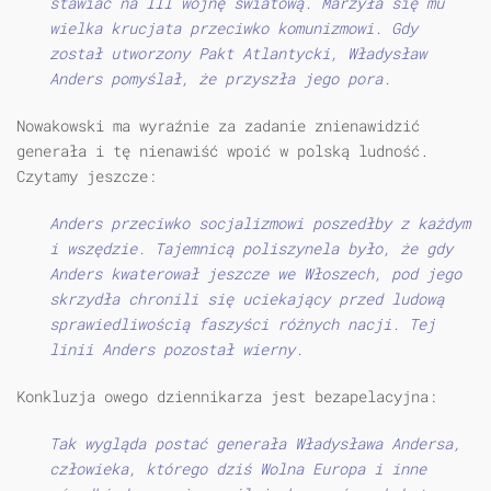
stawiać na III wojnę światową. Marzyła się mu
wielka krucjata przeciwko komunizmowi. Gdy
został utworzony Pakt Atlantycki, Władysław
Anders pomyślał, że przyszła jego pora.
Nowakowski ma wyraźnie za zadanie znienawidzić
generała i tę nienawiść wpoić w polską ludność.
Czytamy jeszcze:
Anders przeciwko socjalizmowi poszedłby z każdym
i wszędzie. Tajemnicą poliszynela było, że gdy
Anders kwaterował jeszcze we Włoszech, pod jego
skrzydła chronili się uciekający przed ludową
sprawiedliwością faszyści różnych nacji. Tej
linii Anders pozostał wierny.
Konkluzja owego dziennikarza jest bezapelacyjna:
Tak wygląda postać generała Władysława Andersa,
człowieka, którego dziś Wolna Europa i inne