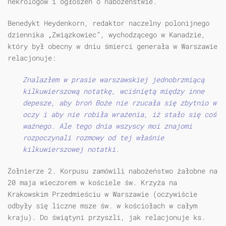
nekrologów i ogłoszeń o nabożeństwie.
Benedykt Heydenkorn, redaktor naczelny polonijnego
dziennika „Związkowiec”, wychodzącego w Kanadzie,
który był obecny w dniu śmierci generała w Warszawie
relacjonuje:
Znalazłem w prasie warszawskiej jednobrzmiącą
kilkuwierszową notatkę, wciśniętą między inne
depesze, aby broń Boże nie rzucała się zbytnio w
oczy i aby nie robiła wrażenia, iż stało się coś
ważnego. Ale tego dnia wszyscy moi znajomi
rozpoczynali rozmowy od tej właśnie
kilkuwierszowej notatki.
Żołnierze 2. Korpusu zamówili nabożeństwo żałobne na
20 maja wieczorem w kościele św. Krzyża na
Krakowskim Przedmieściu w Warszawie (oczywiście
odbyły się liczne msze św. w kościołach w całym
kraju). Do świątyni przyszli, jak relacjonuje ks.