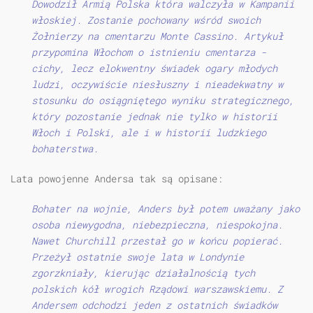
Dowodził Armią Polska która walczyła w Kampanii
włoskiej. Zostanie pochowany wśród swoich
Żołnierzy na cmentarzu Monte Cassino. Artykuł
przypomina Włochom o istnieniu cmentarza -
cichy, lecz elokwentny świadek ogary młodych
ludzi, oczywiście niesłuszny i nieadekwatny w
stosunku do osiągniętego wyniku strategicznego,
który pozostanie jednak nie tylko w historii
Włoch i Polski, ale i w historii ludzkiego
bohaterstwa.
Lata powojenne Andersa tak są opisane:
Bohater na wojnie, Anders był potem uważany jako
osoba niewygodna, niebezpieczna, niespokojna.
Nawet Churchill przestał go w końcu popierać.
Przeżył ostatnie swoje lata w Londynie
zgorzkniały, kierując działalnością tych
polskich kół wrogich Rządowi warszawskiemu. Z
Andersem odchodzi jeden z ostatnich świadków