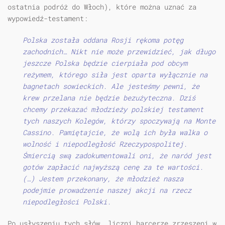
ostatnia podróż do Włoch), które można uznać za
wypowiedź-testament:
Polska została oddana Rosji rękoma potęg
zachodnich… Nikt nie może przewidzieć, jak długo
jeszcze Polska będzie cierpiała pod obcym
reżymem, którego siła jest oparta wyłącznie na
bagnetach sowieckich. Ale jesteśmy pewni, że
krew przelana nie będzie bezużyteczna. Dziś
chcemy przekazać młodzieży polskiej testament
tych naszych Kolegów, którzy spoczywają na Monte
Cassino. Pamiętajcie, że wolą ich była walka o
wolność i niepodległość Rzeczypospolitej.
Śmiercią swą zadokumentowali oni, że naród jest
gotów zapłacić najwyższą cenę za te wartości.
(…) Jestem przekonany, że młodzież nasza
podejmie prowadzenie naszej akcji na rzecz
niepodległości Polski.
Po usłyszeniu tych słów, liczni harcerze zrzeszeni w