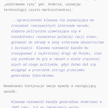
„podstawowe rysy” gen. Andersa, używając
terminologii czysto marksistowskiej:
...ograniczoność klasowa nie pozwalająca mu
zrozumieć rzeczywistych interesów narodu;
ślepota polityczna ujawniająca się w
niezdolności rozumienia polskiej racji stanu;
gotowość do zdrady w imię interesów obszarnictwa
i burżuazji. Klasowa nienawiść kazała mu
zrezygnować z najkrótszej drogi do Polski, stać
się pionkiem do gry w rękach o wiele zręczniej
szych od niego polityków, gdyż łatwo dał się
wciągnąć w przeróżne intrygi przeciwko
generałowi Sikorskiemu.
Nowakowski kontynuuje swoje wywody w następujący
sposób:
Klasowa nienawiść kazała generałowi Andersowi w
1945 roku, już po zakończeniu wojny,