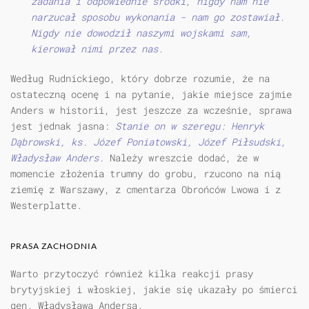
zadania i odpowiednie środki, nigdy nam nie
narzucał sposobu wykonania - nam go zostawiał.
Nigdy nie do­wodził naszymi wojskami sam,
kierował nimi przez nas.
Według Rudnickiego, który dobrze rozumie, że na
ostateczną ocenę i na pytanie, jakie miejsce zajmie
Anders w historii, jest jeszcze za wcześnie, sprawa
jest jednak jasna:
Stanie on w szeregu: Henryk
Dąbrowski, ks. Józef Poniatowski, Józef Piłsudski,
Władysław Anders.
Należy wreszcie dodać, że w
momencie złożenia trumny do grobu, rzucono na nią
ziemię z Warszawy, z cmentarza Obrońców Lwowa i z
Westerplatte.
PRASA ZACHODNIA
Warto przytoczyć również kilka reakcji prasy
brytyjskiej i włoskiej, jakie się ukazały po śmierci
gen. Władysława Andersa.