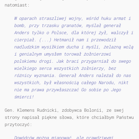
natomiast:
W oparach straszliwej wojny, wśród huku armat i
bomb, przy trzasku granatów, myślał generał
Anders tylko o Polsce, dla której żył, walczył i
cierpiał. (...) Hetmanił nam i przewodził
nadludzkim wysiłkiem ducha i myśli, żelazną wolą
i genialnym umysłem torował żołnierzowi
polskiemu drogi. Jak braci przygarniał do swego
wielkiego serca wszystkich żołnierzy, bez
różnicy wyznania. Generał Anders należał do nas
wszystkich, był własnością całego Narodu, nikt
nie ma prawa przywłaszczać Go sobie po Jego
śmierci!
Gen. Klemens Rudnicki, zdobywca Bolonii, ze swej
strony napisał piękne słowa, które chciałbym Państwu
przytoczyć:
Dowódców można mianować, ale prawdziwymi