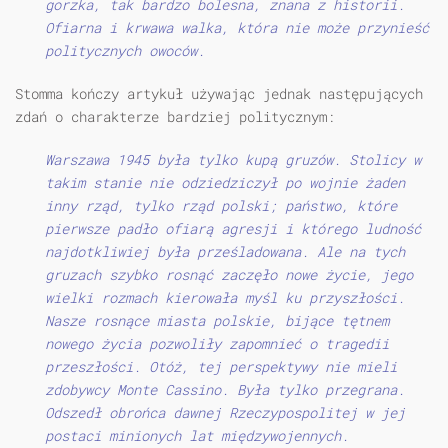
gorzka, tak bardzo bolesna, znana z historii.
Ofiarna i krwawa walka, która nie może przynieść
politycznych owoców.
Stomma kończy artykuł używając jednak następujących
zdań o charakterze bardziej politycznym:
Warszawa 1945 była tylko kupą gruzów. Stolicy w
takim stanie nie odziedziczył po wojnie żaden
inny rząd, tylko rząd polski; państwo, które
pierwsze padło ofiarą agresji i którego ludność
najdotkliwiej była prześladowana. Ale na tych
gruzach szybko rosnąć zaczęło nowe życie, jego
wielki rozmach kierowała myśl ku przyszłości.
Nasze rosnące miasta polskie, bijące tętnem
nowego życia pozwoliły zapomnieć o tragedii
przeszłości. Otóż, tej perspektywy nie mieli
zdobywcy Monte Cassino. Była tylko przegrana.
Odszedł obrońca dawnej Rzeczypospolitej w jej
postaci minionych lat międzywojennych.