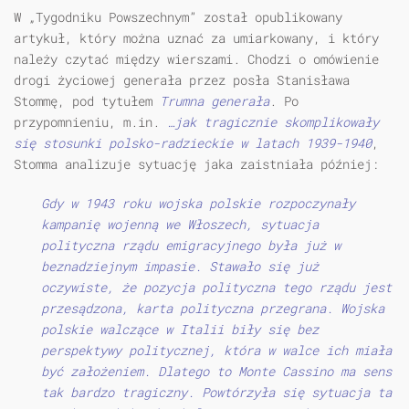
W „Tygodniku Powszechnym” został opublikowany
artykuł, który można uznać za umiarkowany, i który
należy czytać między wierszami. Chodzi o omówienie
drogi życiowej generała przez posła Stanisława
Stommę, pod tytułem
Trumna generała
. Po
przypomnieniu, m.in.
…jak tragicznie skomplikowały
się stosunki polsko-radzieckie w latach 1939-1940
,
Stomma analizuje sytuację jaka zaistniała później:
Gdy w 1943 roku wojska polskie rozpoczynały
kampanię wojenną we Włoszech, sytuacja
polityczna rządu emigracyjnego była już w
beznadziejnym impasie. Stawało się już
oczywiste, że pozycja polityczna tego rządu jest
przesądzona, karta polityczna przegrana. Wojska
polskie walczące w Italii biły się bez
perspektywy politycznej, która w walce ich miała
być założeniem.
Dlatego to Monte Cassino ma sens
tak bardzo tragiczny. Powtórzyła się sytuacja ta