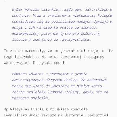
Byłem wówczas członkiem rządu gen. Sikorskiego w
Londynie. Wraz z premierem i większością kolegów
opowiadałem się za pozostaniem naszych dywizji w
Rosji i ich marszem ku Polsce od wschodu.
Rozumowaliśmy pozornie tylko prawidłowo; w
istocie w oderwaniu od rzeczywistości.
Te zdania oznaczały, że to generał miał rację, a nie
rząd londyński... Na temat powojennej propagandy
warszawskiej, Raczyński dodał:
Mówiono wówczas z przekąsem w gronie
komunistycznych sługusów Moskwy, Że Andersowi
marzy się wjazd do Warszawy na białym koniu.
Zaiste szalałaby ludność stolicy, gdyby się to
marzenie spełniło.
Bp Władysław Fierla z Polskiego Kościoła
Ewangelicko-Augsburskiego na Obczyźnie, powiedział