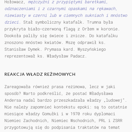
Hołowacz,
mężczyźni z przypiętymi baretkami,
odznaczeniami i z czarnymi opaskami na rękawach,
niewiasty w czerni lub w ciemnych sukniach i mnóstwo
dzieci.
Stał symboliczny katafalk. Trumna była
przykryta biało-czerwoną flagą z Orłem w koronie.
Dookoła paliły się świece i znicze. Do katafalku
znoszono mnóstwo kwiatów. Mszę odprawił ks.
Stanisław Dymek. Prymasa kard. Wyszyńskiego
reprezentował ks. Władysław Padacz.
REAKCJA WŁADZ REŻIMOWYCH
Zareagowała również prasa reżimowa, lecz w jaki
sposób? Warto podkreślić, że postać Władysława
Andersa nadal bardzo przeszkadzała władzy „ludowej”.
Nie należy zapomnieć kontekstu epoki: są to ostatnie
miesiące władzy Gomułki i w 1970 roku dyplomaci
Niemiec Zachodnich, Niemiec Wschodnich, PRL i ZSRR
przygotowują się do podpisania traktatów na temat