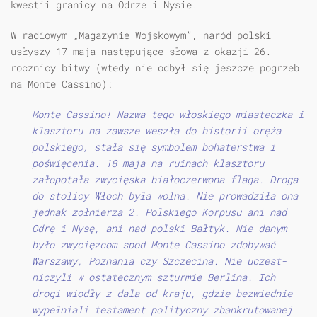
kwestii granicy na Odrze i Nysie.
W radiowym „Magazynie Wojskowym”, naród polski
usłyszy 17 maja następujące słowa z okazji 26.
rocznicy bitwy (wtedy nie odbył się jeszcze pogrzeb
na Monte Cassino):
Monte Cassino! Nazwa tego włoskiego miasteczka i
klasztoru na zawsze weszła do historii oręża
polskiego, stała się symbolem bohaterstwa i
poświęcenia. 18 maja na ruinach klasztoru
załopotała zwycięska białoczerwona flaga. Droga
do stolicy Włoch była wolna. Nie prowadziła ona
jednak żołnierza 2. Polskiego Korpusu ani nad
Odrę i Nysę, ani nad polski Bałtyk. Nie danym
było zwycięzcom spod Monte Cassino zdobywać
Warszawy, Poznania czy Szczecina. Nie uczest­
niczyli w ostatecznym szturmie Berlina. Ich
drogi wiodły z dala od kraju, gdzie bezwiednie
wypełniali testament polityczny zbankrutowanej