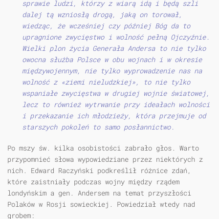
sprawie ludzi, którzy z wiarą idą i będą szli
dalej tą wzniosłą drogą, jaką on torował,
wiedząc, że wcześniej czy później Bóg da to
upragnione zwycięstwo i wolność pełną Ojczyźnie.
Wielki plon życia Generała Andersa to nie tylko
owocna służba Polsce w obu wojnach i w okresie
międzywojennym, nie tylko wyprowadzenie nas na
wolność z «ziemi nieludzkiej», to nie tylko
wspaniałe zwycięstwa w drugiej wojnie światowej,
lecz to również wytrwanie przy ideałach wolności
i przekazanie ich młodzieży, która przejmuje od
starszych pokoleń to samo posłannictwo.
Po mszy św. kilka osobistości zabrało głos. Warto
przypomnieć słowa wypowiedziane przez niektórych z
nich. Edward Raczyński podkreślił różnice zdań,
które zaistniały podczas wojny między rządem
londyńskim a gen. Andersem na temat przyszłości
Polaków w Rosji sowieckiej. Powiedział wtedy nad
grobem: