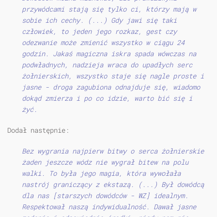
przywódcami stają się tylko ci, którzy mają w
sobie ich cechy. (...) Gdy jawi się taki
człowiek, to jeden jego rozkaz, gest czy
odezwanie może zmienić wszystko w ciągu 24
godzin. Jakaś magiczna iskra spada wówczas na
podwładnych, nadzieja wraca do upadłych serc
żołnierskich, wszystko staje się nagle proste i
jasne - droga zagubiona odnajduje się, wiadomo
dokąd zmierza i po co idzie, warto bić się i
żyć.
Dodał następnie:
Bez wygrania najpierw bitwy o serca żołnierskie
żaden jeszcze wódz nie wygrał bitew na polu
walki. To była jego magia, która wywołała
nastrój graniczący z ekstazą. (...) Był dowódcą
dla nas [starszych dowódców - WZ] idealnym.
Respektował naszą indywidualność. Dawał jasne