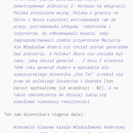
powstrzymywać żołnierzy 2. Korpusu na emigracji.
Polska zniszczona wojną, Polska o granicy na
Odrze i Nysie Łużyckiej potrzebowała rąk do
pracy, potrzebowała chłopów, robotników i
inżynierów, by odbudowywali miasta, żeby
zagospodarowywali ziemie przywrócone Macierzy.
Ale Władysław Anders nie chciał zostać generałem
bez żołnierzy. A Polska? Skoro nie chciała być
taka, jaką chciał generał... I dnia 2 września
1946 roku generał Anders w wywiadzie dla
szwajcarskiego dziennika „Die Tat” zrzekał się
praw do polskiego Szczecina i Gdańska
[ten
zarzut spotkaliśmy już wcześniej - WZ].
A na
takie oświadczenia do dzisiaj lubią się
powoływać niemieccy rewizjoniści.
Ten sam dziennikarz ciągnie dalej:
Nienawiść klasowa kazała Władysławowi Andersowi