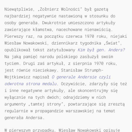
Niewątpliwie, „Żołnierz Wolności” był gazetą
najbardziej negatywnie nastawioną w stosunku do
osoby generała. Dwukrotnie umieszczono artykuły
zawierające kłamstwa, nacechowane nienawiścią.
Pierwszy raz, na początku czerwca 1970 roku, niejaki
Wiesław Nowakowski, dziennikarz tygodnika „Świat”,
opublikował tekst zatytułowany
Kim był gen. Anders?
Na jaką pamięć narodu polskiego zasłużył swoim
tyciem. Drugi zaś artykuł, z sierpnia 1970 roku,
jest równie nieciekawy. Stanisław Strumph-
Wojtkiewicz napisał
O generale Andersie czyli
odwrotna strona medalu
. Oczywiście, zdarzyły się też
i inne negatywne artykuły, ale skoncentrujmy się
wyłącznie na tych dwóch; odnajdziemy w nich
argumenty „tamtej strony”, powtarzające się zresztą
regularnie w propagandzie warszawskiej na temat
generała Andersa.
W pierwszym przypadku, Wiesław Nowakowski opisuje