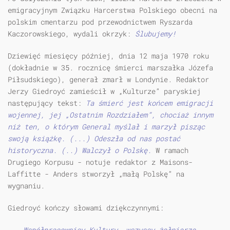
emigracyjnym Związku Harcerstwa Polskiego obecni na
polskim cmentarzu pod przewodnictwem Ryszarda
Kaczorowskiego, wydali okrzyk:
Ślubujemy!
Dziewięć miesięcy później, dnia 12 maja 1970 roku
(dokładnie w 35. rocznicę śmierci marszałka Józefa
Piłsudskiego), generał zmarł w Londynie. Redaktor
Jerzy Giedroyć zamieścił w „Kulturze” paryskiej
następujący tekst:
Ta śmierć jest końcem emigracji
wojennej, jej „Ostatnim Rozdziałem”, chociaż innym
niż ten, o którym General myślał i marzył pisząc
swoją książkę. (...) Odeszła od nas postać
historyczna. (..) Walczył o Polskę.
W ramach
Drugiego Korpusu - notuje redaktor z Maisons-
Laffitte - Anders stworzył „małą Polskę” na
wygnaniu.
Giedroyć kończy słowami dziękczynnymi:
Współpracownicy Kultury, wszyscy żołnierze