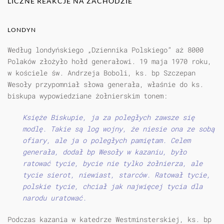
LICZNE REAKCJE NA ZACHODZIE
LONDYN
Według londyńskiego „Dziennika Polskiego” aż 8000
Polaków złożyło hołd generałowi. 19 maja 1970 roku,
w kościele św. Andrzeja Boboli, ks. bp Szczepan
Wesoły przypomniał słowa generała, właśnie do ks.
biskupa wypowiedziane żołnierskim tonem:
Księże Biskupie, ja za poległych zawsze się
modlę. Takie są log wojny, że niesie ona ze sobą
ofiary, ale ja o poległych pamiętam. Celem
generała, dodał bp Wesoły w kazaniu, było
ratować tycie, bycie nie tylko żołnierza, ale
tycie sierot, niewiast, starców. Ratował tycie,
polskie tycie, chciał jak najwięcej tycia dla
narodu uratować.
Podczas kazania w katedrze Westminsterskiej, ks. bp