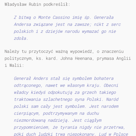
Władysław Rubin podkreślił:
Z bitwą o Monte Cassino imię śp. Generała
Andersa związane jest na zawsze; nikt z serc
polskich i z dziejów narodu wymazać go nie
zdoła.
Należy tu przytoczyć ważną wypowiedź, o znaczeniu
politycznym, ks. kard. Johna Heenana, prymasa Anglii
i Walii:
Generał Anders stał się symbolem bohatera
odtrąconego, nawet we własnym kraju. Obecni
władcy kiedyś odpokutują za grzech takiego
traktowania szlachetnego syna Polski. Naród
polski sam cały jest symbolem. Jest narodem
cierpiącym, podtrzymywanym na duchu
niezmordowaną nadzieją. Jest ciągłym
przypomnieniem, że tyrania nigdy nie przetrwa,
póki duch ludzki trwa niepokonany. Lud w Polsce