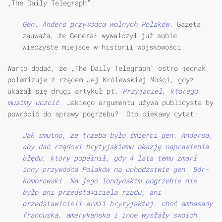
„The Daily Telegraph”:
Gen. Anders przywódca wolnych Polaków.
Gazeta
zauważa, że Generał wywalczył już sobie
wieczyste miejsce w historii wojskowości.
Warto dodać, że „The Daily Telegraph” ostro jednak
polemizuje z rządem Jej Królewskiej Mości, gdyż
ukazał się drugi artykuł pt.
Przyjaciel, którego
musimy uczcić
. Jakiego argumentu używa publicysta by
powrócić do sprawy pogrzebu? Oto ciekawy cytat:
Jak smutno, że trzeba było śmierci gen. Andersa,
aby dać rządowi brytyjskiemu okazję naprawienia
błędu, który popełnił, gdy 4 lata temu zmarł
inny przywódca Polaków na uchodźstwie gen. Bór-
Komorowski. Na jego londyńskim pogrzebie nie
było ani przedstawiciela rządu, ani
przedstawicieli armii brytyjskiej, choć ambasady
francuska, amerykańska i inne wysłały swoich