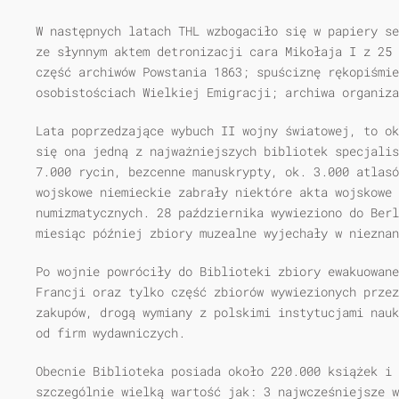
W następnych latach THL wzbogaciło się w papiery se
ze słynnym aktem detronizacji cara Mikołaja I z 25 
część archiwów Powstania 1863; spuściznę rękopiśmie
osobistościach Wielkiej Emigracji; archiwa organiz
Lata poprzedzające wybuch II wojny światowej, to ok
się ona jedną z najważniejszych bibliotek specjalis
7.000 rycin, bezcenne manuskrypty, ok. 3.000 atlasó
wojskowe niemieckie zabrały niektóre akta wojskowe 
numizmatycznych. 28 października wywieziono do Berl
miesiąc później zbiory muzealne wyjechały w nieznan
Po wojnie powróciły do Biblioteki zbiory ewakuowane
Francji oraz tylko część zbiorów wywiezionych przez
zakupów, drogą wy­miany z polskimi instytucjami nau
od firm wydawniczych.
Obecnie Biblioteka posiada około 220.000 książek i 
szczególnie wielką wartość jak: 3 najwcześniejsze w