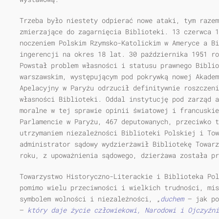
Trzeba było niestety odpierać nowe ataki, tym raze
zmierzające do zagarnięcia Biblioteki. 13 czerwca 1
noczeniem Polskim Rzymsko-Katolickim w Ameryce a Bi
ingerencji na okres 18 lat. 30 października 1951 ro
Powstał problem własności i statusu prawnego Biblio
warszaw­skim, występującym pod pokrywką nowej Akade
Apelacyjny w Paryżu odrzucił definitywnie roszczen
własności Biblioteki. Oddal instytucję pod zarząd a
moralne w tej sprawie opinii światowej i francuskie
Parlamencie w Paryżu, 467 deputowanych, prze­ciwko 
utrzymaniem niezależności Biblioteki Polskiej i Tow
administrator sądowy wydzierżawił Bibliotekę Towarz
roku, z upoważnienia sądowego, dzierżawa została pr
Towarzystwo Historyczno-Literackie i Biblioteka Pol
pomimo wielu przeciwności i wielkich trudności, mis
symbolem wolności i niezależności, „
duchem
— jak po
—
który daje życie człowiekowi, Narodowi i Ojczyźni