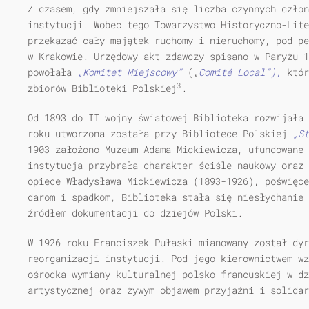
Z czasem, gdy zmniejszała się liczba czynnych człon
instytucji. Wobec tego Towarzystwo Historyczno-Lite
przekazać cały majątek ruchomy i nieruchomy, pod pe
w Krakowie. Urzędowy akt zdawczy spisano w Paryżu 
powołała
„Komitet Miejscowy”
(„
Comité Local”),
któr
3
zbiorów Biblioteki Polskiej
.
Od 1893 do II wojny światowej Biblioteka rozwijała 
roku utworzona została przy Bibliotece Polskiej
„St
1903 założono Muzeum Adama Mickiewicza, ufundowane 
instytucja przybrała charakter ściśle nauko­wy oraz
opiece Władysława Mickiewicza (1893-1926), poświęce
darom i spadkom, Biblioteka stała się niesłychanie 
źródłem dokumentacji do dziejów Polski.
W 1926 roku Franciszek Pułaski mianowany został dy
reorganizacji instytucji. Pod jego kierownictwem wz
ośrodka wymiany kulturalnej polsko-francuskiej w dz
artystycznej oraz żywym objawem przyjaźni i solidar