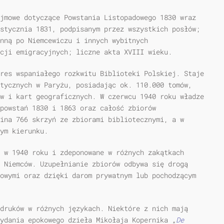
jmowe dotyczące Powstania Listopadowego 1830 wraz
stycznia 1831, podpisanym przez wszystkich posłów;
nną po Niemcewiczu i innych wybitnych
acji emigracyjnych; liczne akta XVIII wieku.
res wspaniałego rozkwitu Biblioteki Polskiej. Staje
tycznych w Paryżu, posiadając ok. 110.000 tomów,
w i kart geograficznych. W czerwcu 1940 roku władze
powstań 1830 i 1863 oraz całość zbiorów
ina 766 skrzyń ze zbiorami bibliotecznymi, a w
ym kierunku.
 w 1940 roku i zdeponowane w różnych zakątkach
 Niemców. Uzupełnianie zbiorów odbywa się drogą
kowymi oraz dzięki darom prywatnym lub pochodzącym
druków w różnych językach. Niektóre z nich mają
ydania epokowego dzieła Mikołaja Koper­nika „
De