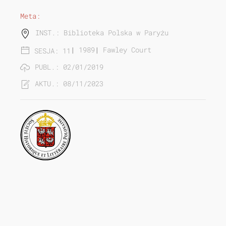
Meta:
INST.: Biblioteka Polska w Paryżu
|
1989
|
Fawley Court
SESJA: 11
PUBL.: 02/01/2019
AKTU.: 08/11/2023