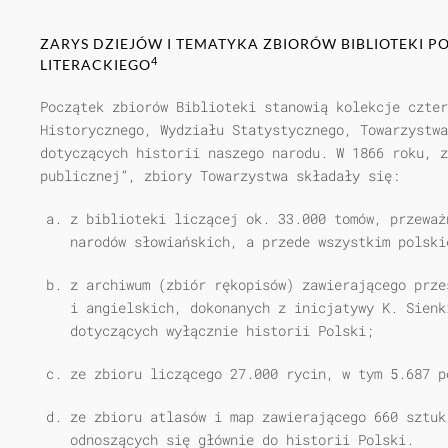
ZARYS DZIEJÓW I TEMATYKA ZBIORÓW BIBLIOTEKI P
4
LITERACKIEGO
Początek zbiorów Biblioteki stanowią kolekcje czter
Historycznego, Wydzia­łu Statystycznego, Towarzystw
dotyczących historii naszego narodu. W 1866 roku, z
publicznej”, zbiory Towarzystwa składały się:
z biblioteki liczącej ok. 33.000 tomów, przeważ
narodów słowiańskich, a przede wszystkim polski
z archiwum (zbiór rękopisów) zawierającego prze
i angielskich, dokona­nych z inicjatywy K. Sienk
dotyczących wyłącznie historii Polski;
ze zbioru liczącego 27.000 rycin, w tym 5.687 p
ze zbioru atlasów i map zawierającego 660 sztuk
odnoszących się głównie do historii Polski.