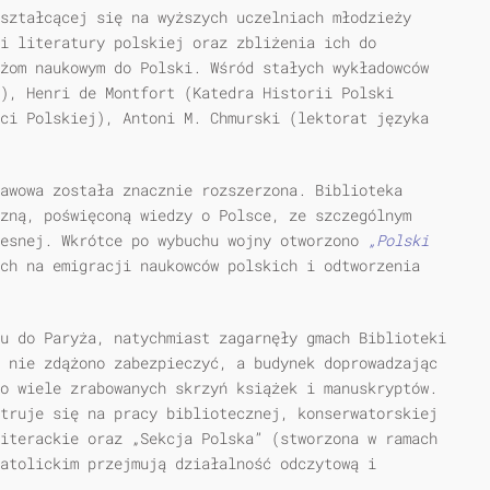
ształcącej się na wyższych uczelniach młodzieży
 i literatury polskiej oraz zbliżenia ich do
żom nauko­wym do Polski. Wśród stałych wykładowców
), Henri de Montfort (Katedra Historii Polski
ści Polskiej), Antoni M. Chmurski (lektorat języka
awowa została znacznie rozszerzona. Biblioteka
zną, poświęconą wiedzy o Polsce, ze szczególnym
zesnej. Wkrótce po wybuchu wojny otworzono
„Polski
h na emigracji naukow­ców polskich i odtworzenia
u do Paryża, natychmiast zagarnęły gmach Biblioteki
 nie zdążono zabezpieczyć, a budynek doprowadzając
o wiele zrabowanych skrzyń książek i manuskryp­tów.
truje się na pracy bibliotecznej, konserwatorskiej
iterackie oraz „Sekcja Polska” (stwo­rzona w ramach
Katolickim przejmują działalność odczytową i