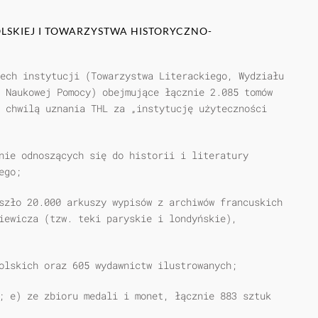
OLSKIEJ I TOWARZYSTWA HISTORYCZNO-
ech instytu­cji (Towarzystwa Literackiego, Wydziału
a Naukowej Pomocy) obejmujące łącznie 2.085 tomów
 chwilą uznania THL za „instytucję użyteczności
nie odnoszących się do historii i literatury
ego;
szło 20.000 arkuszy wypisów z archiwów francuskich
iewicza (tzw. teki paryskie i londyń­skie),
olskich oraz 605 wydawnictw ilustro­wanych;
; e) ze zbioru medali i monet, łącznie 883 sztuk