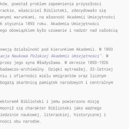
ków, powstał problem zapewnienia przyszłości
rackie, właściciel Biblioteki, zde­cydowało się
wnymi warunkami, na własność Akademii Umiejętności
16 stycznia 1893 roku. Akademia Umiejętności
ego obowiązkiem było czuwanie i nadzór nad całością
swoją działalność pod kierunkiem Akademii. W 1893
acja Naukowa Polskiej Akademii Umiejętności”.
W
przez jego syna Wła­dysława. W okresie 1893-1926
 badawczo-archiwalny. Dzięki wytrwałej, 33-letniej
niu i ofiarności wielu emigrantów oraz licznym
bogatą skarbnicą pamiątek narodowych i central­nym
rektorem4 Biblioteki i jemu powierzono misję
mocnił się charakter Biblioteki jako ważne­go
iedzinie naukowej, literackiej, historycznej i
ności obu narodów.