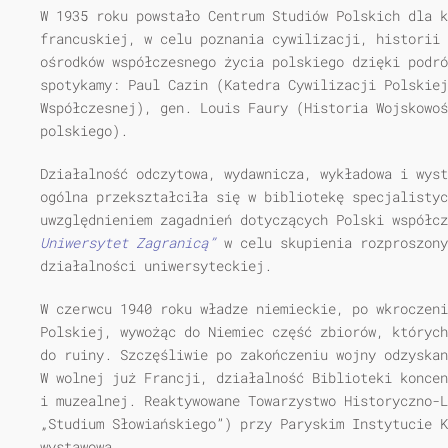
W 1935 roku powstało Centrum Studiów Polskich dla k
francuskiej, w celu poznania cywilizacji, historii
ośrodków współczesnego życia polskiego dzięki podró
spotykamy: Paul Cazin (Katedra Cywilizacji Polskiej
Współczesnej), gen. Louis Faury (Historia Woj­skowo
polskie­go).
Działalność odczytowa, wydawnicza, wykładowa i wyst
ogólna przekształciła się w bibliotekę specjalistyc
uwzględnieniem zagadnień dotyczących Polski współc
Uniwersytet Zagranicą”
w celu skupienia rozproszonyc
działalności uniwersyteckiej.
W czerwcu 1940 roku władze niemieckie, po wkroczeni
Polskiej, wywożąc do Niemiec część zbiorów, których
do ruiny. Szczęśliwie po zakończeniu wojny odzyskan
W wolnej już Francji, działalność Biblioteki koncen
i muzealnej. Reaktywowane Towarzystwo Historyczno-L
„Studium Słowiańskiego”) przy Paryskim Instytu­cie 
wystawową.