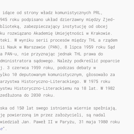
m idące od strony władz komunistycznych PRL,
945 roku podpisano układ dzierżawny między Zjed­
blioteką, zabezpieczający instytucję od obcej
ku rozwiązano Akademię Umiejętności w Krakowie.
­teki. W wyniku serii procesów między THL a rządem
mii Nauk w Warszawie (PAN), 8 lipca 1959 roku Sąd
ia PAN-u, nie przyznając jednak THL prawa do
dministratora sądowego. Należy podkreślić poparcie
j. 3 czerwca 1959 roku, podczas debaty w
tylko 10 deputowanym komunistycznym, głosowało za
arzystwa Historyczno-Literackiego. W 1975 roku
ystwu Historyczno-Literackiemu na 18 lat. W 1982
zedłużona do 2030 roku.
ska od 150 lat swego istnienia wiernie spełniają,
ję powierzoną im przez założycieli, są nadal
wiedział Jan. Paweł II w Paryżu, 31 maja 1980 roku
e
”.