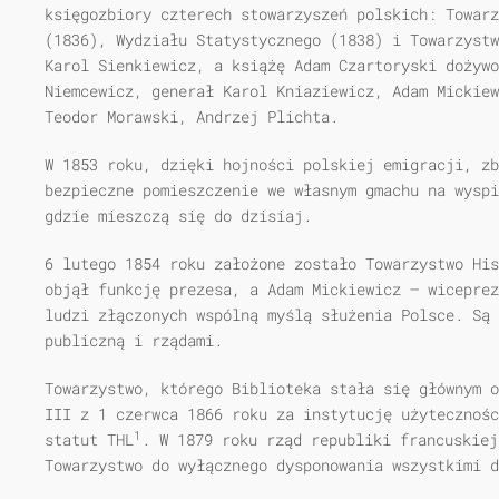
księgozbiory czterech stowarzyszeń polskich: Towarz
(1836), Wydziału Statystycznego (1838) i Towarzystw
Karol Sienkiewicz, a książę Adam Czartoryski dożywo
Niemcewicz, generał Karol Kniaziewicz, Adam Mickiew
Teodor Morawski, Andrzej Plichta.
W 1853 roku, dzięki hojności polskiej emigracji, zb
bezpieczne pomieszczenie we własnym gmachu na wyspi
gdzie mieszczą się do dzisiaj.
6 lutego 1854 roku założone zostało Towarzystwo His
objął funkcję prezesa, a Adam Mickiewicz — wiceprez
ludzi złączonych wspólną myślą służenia Polsce. Są 
publiczną i rządami.
Towarzystwo, którego Biblioteka stała się głównym o
III z 1 czerwca 1866 roku za instytucję użytecznośc
1
statut THL
. W 1879 roku rząd republiki francuskiej
Towarzystwo do wyłącznego dysponowania wszystkimi d