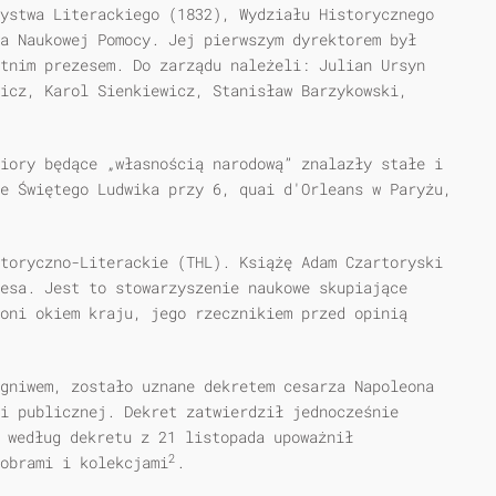
ystwa Literackiego (1832), Wy­działu Historycznego
a Naukowej Pomocy. Jej pierwszym dyrektorem był
tnim preze­sem. Do zarządu należeli: Julian Ursyn
icz, Karol Sienkiewicz, Stanisław Barzykowski,
iory będące „własnością narodową” znalazły stałe i
e Świętego Ludwika przy 6, quai d'Orleans w Paryżu,
toryczno-Literackie (THL). Książę Adam Czartoryski
esa. Jest to stowarzyszenie nauko­we skupiające
oni okiem kraju, jego rzecznikiem przed opinią
gniwem, zostało uznane dekretem cesarza Napoleona
i publicznej. Dekret zatwierdził jednocześnie
 według dekretu z 21 listopada upoważnił
2
obrami i kolekcjami
.