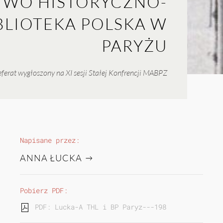
WO HISTORYCZNO-
IBLIOTEKA POLSKA W
PARYŻU
ferat wygłoszony na XI sesji Stałej Konfrencji MABPZ
Napisane przez:
ANNA ŁUCKA
Pobierz PDF:
PDF: Lucka-A THL i BP Paryz---1989-11---WEB...