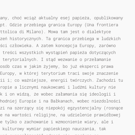
any, choć wciąż aktualny esej papieża, opublikowany
pt. Gdzie przebiega granica Europy (Una frontiera
ttolica di Milano). Mowa tam jest o dialektyce
zeń historycznych. Ta granica przebiega w ludzkich
ści człowieka. A zatem koncepcja Europy, zarówno
 treści wszystkich wystąpień papieża dotyczących
 terytorialnych. I stąd wezwanie o przełamanie
osób czas w jakim żyjemy, bo już eksperci prawa
Europy, w której terytorium traci swoje znaczenie
ii i; co ważniejsze, energii twórczych. Zachodzi tu
ropie a licznymi naukowcami i ludźmi kultury nie
k i on widzą, że wobec załamania się ideologii i
hodniej Europie i na Bałkanach, wobec niezdolności
zi na szerzący się niepokój egzystencjalny (rosnące
e na wartości religijne, na udzielenie prawidłowej
e tylko o zachowanie i wzmocnienie wiary, ale i
 kulturowy wymiar papieskiego nauczania, tak