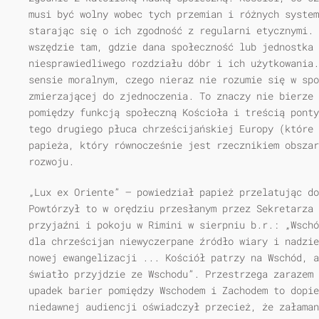
musi być wolny wobec tych przemian i różnych system
starając się o ich zgodność z regularni etycznymi. 
wszędzie tam, gdzie dana społeczność lub jednostka 
niesprawiedliwego rozdziału dóbr i ich użytkowania.
sensie moralnym, czego nieraz nie rozumie się w spo
zmierzającej do zjednoczenia. To znaczy nie bierze 
pomiędzy funkcją społeczną Kościoła i treścią ponty
tego drugiego płuca chrześcijańskiej Europy (które 
papieża, który równocześnie jest rzecznikiem obszar
rozwoju.
„Lux ex Oriente” — powiedział papież przelatując do
Powtórzył to w orędziu przesłanym przez Sekretarza 
przyjaźni i pokoju w Rimini w sierpniu b.r.: „Wschó
dla chrześcijan niewyczerpane źródło wiary i nadzie
nowej ewangelizacji ... Kościół patrzy na Wschód, a
światło przyjdzie ze Wschodu”. Przestrzega zarazem 
upadek barier pomiędzy Wschodem i Zachodem to dopie
niedawnej audiencji oświadczył przecież, że załaman