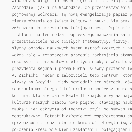
widoczny w ciągu minionych piętnastu lat. Misja „no
Zachodzie, jak i na Wschodzie, do przeciwstawienia 
pojmowanej wolności. Tę nową ewangelizację papież p
mierze właśnie do świata kultury i nauki. Nie brak 
zwłaszcza do uczestników kolejnych sesji Papieskiej
i chłonni na ten rodzaj papieskiego nauczania są ni
przedstawiciele nauk ścisłych (matematycy, fizycy, 
słynny ośrodek naukowych badań astrofizycznych i nu
ważną rolę w rozpoczętym procesie rozbrojenia atomo
roku wybitni przedstawiciele tych nauk, a wśród uc
prezydenta Regana i potem Busha, sławny profesor Te
A. Zichichi, jeden z założycieli tego centrum, któr
wizyty na Sycylii, kiedy odwiedził ten ośrodek, ośw
nauczania moralnego i kulturalnego ponieważ nauka s
kultury, która w Janie Pawle II znajduje wyraz najw
kulturze naszych czasów nowe piętno, stawiając nauk
naukę i jej odkrycia od techniki czyli od samych za
destruktywne. Potrafił człowiekowi współczesnemu d
sprzeczności, lecz istnieje komunia”. Niewątpliwą z
położenia kresu wielkiemu zakłamaniu, polegającemu 