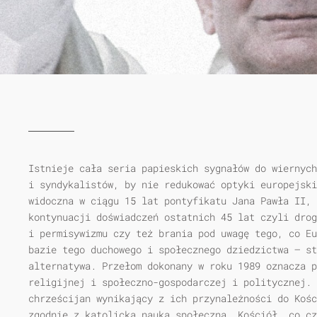
Istnieje cała seria papieskich sygnałów do wiernych
i syndykalistów, by nie redukować optyki europejski
widoczna w ciągu 15 lat pontyfikatu Jana Pawła II, 
kontynuacji doświadczeń ostatnich 45 lat czyli drog
i permisywizmu czy też brania pod uwagę tego, co Eu
bazie tego duchowego i społecznego dziedzictwa — st
alternatywa. Przełom dokonany w roku 1989 oznacza p
religijnej i społeczno-gospodarczej i politycznej. 
chrześcijan wynikający z ich przynależności do Kośc
zgodnie z katolicką nauką społeczną. Kościół, co cz