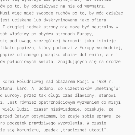
ów po to, by oddziaływać na nie od wewnątrz,
Musi więc mieć swobodę ruchów po to, by móc działać
jest uciskana lub dyskryminowana jako ofiara
 Z drugiej jednak strony nie może być neutralny w
sób właściwy po obydwu stronach Europy,
się pod uwagę szczególnej harmonii jaka istnieje
fikatu papieża, który pochodzi z Europy wschodniej,
papież od samego początku chciał dotlenić), ale i
ów południowych świata, znajdujących się na drodze
 Korei Południowej nad obszarem Rosji w 1989 r.
Stanu, kard. A. Sodano, do uczestników „meeting’u”
d Europy, przez tak długi czas dławiony, stanowi
i. Jest również opatrznościowym wyzwaniem do misji
 wielu ludzi, czasem nieświadomie, oczekuje, że
przed łatwym optymizmem, bo zdaje sobie sprawę, że
ro początek prawdziwego wyzwolenia. W czasie
ie się komunizmu, upadek „tragicznej utopii”,