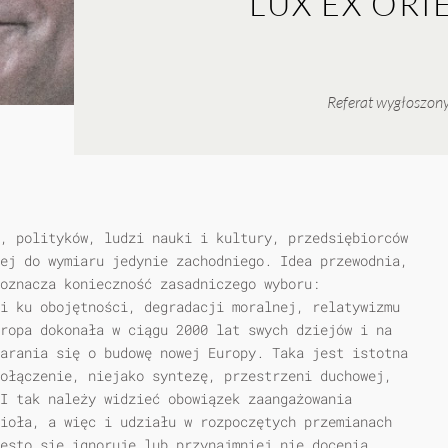
LUX EX ORIE
Referat wygłoszony
, polityków, ludzi nauki i kultury, przedsiębiorców
ej do wymiaru jedynie zachodniego. Idea przewodnia,
oznacza konieczność zasadniczego wyboru:
i ku obojętności, degradacji moralnej, relatywizmu
ropa dokonała w ciągu 2000 lat swych dziejów i na
arania się o budowę nowej Europy. Taka jest istotna
ołączenie, niejako syntezę, przestrzeni duchowej,
I tak należy widzieć obowiązek zaangażowania
ioła, a więc i udziału w rozpoczętych przemianach
ęsto się ignoruje lub przynajmniej nie docenia,