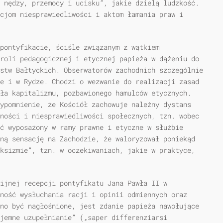
 nędzy, przemocy i ucisku”, jakie dzielą ludzkość.
cjom niesprawiedliwości i aktom łamania praw i
pontyfikacie, ściśle związanym z wątkiem
roli pedagogicznej i etycznej papieża w dążeniu do
stw Bałtyckich. Obserwatorów zachodnich szczególnie
e i w Rydze. Chodzi o wezwanie do realizacji zasad
ła kapitalizmu, pozbawionego hamulców etycznych.
ypomnienie, że Kościół zachowuje należny dystans
ności i niesprawiedliwości społecznych, tzn. wobec
ć wyposażony w ramy prawne i etyczne w służbie
ną sensację na Zachodzie, że waloryzował poniekąd
ksizmie”, tzn. w oczekiwaniach, jakie w praktyce,
gijnej recepcji pontyfikatu Jana Pawła II w
ność wysłuchania racji i opinii odmiennych oraz
no być nagłośnione, jest zdanie papieża nawołujące
ajemne uzupełnianie” („saper differenziarsi