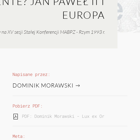
NTE? JAN PAWEŁ II I
EUROPA
 na XV sesji Stałej Konferencji MABPZ - Rzym 1993 r.
Napisane przez:
DOMINIK MORAWSKI
Pobierz PDF:
PDF: Dominik Morawski - Lux ex Oriente? Jan Paw
Meta: