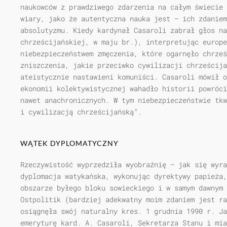
naukowców z prawdziwego zdarzenia na całym świecie 
wiary, jako że autentyczna nauka jest — ich zdaniem
absolutyzmu. Kiedy kardynał Casaroli zabrał głos na
chrześcijańskiej, w maju br.), interpretując europ
niebezpieczeństwem zmęczenia, które ogarnęło chrześ
zniszczenia, jakie przeciwko cywilizacji chrześcija
ateistycznie nastawieni komuniści. Casaroli mówił o
ekonomii kolektywistycznej wahadło historii powróci
nawet anachronicznych. W tym niebezpieczeństwie tkw
i cywilizacją chrześcijańską”.
WĄTEK DYPLOMATYCZNY
Rzeczywistość wyprzedziła wyobraźnię — jak się wyra
dyplomacja watykańska, wykonując dyrektywy papieża,
obszarze byłego bloku sowieckiego i w samym dawnym
Ostpolitik (bardziej adekwatny moim zdaniem jest ra
osiągnęła swój naturalny kres. 1 grudnia 1990 r. Ja
emeryturę kard. A. Casaroli, Sekretarza Stanu i mia