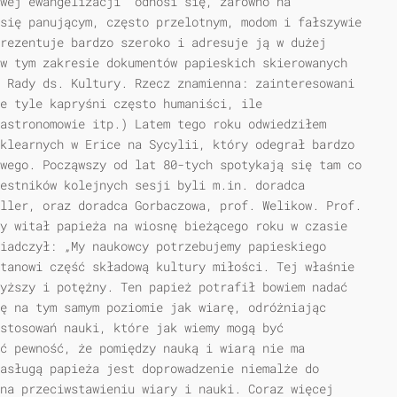
wej ewangelizacji” odnosi się, zarówno na
się panującym, często przelotnym, modom i fałszywie
rezentuje bardzo szeroko i adresuje ją w dużej
w tym zakresie dokumentów papieskich skierowanych
 Rady ds. Kultury. Rzecz znamienna: zainteresowani
e tyle kapryśni często humaniści, ile
astronomowie itp.) Latem tego roku odwiedziłem
klearnych w Erice na Sycylii, który odegrał bardzo
wego. Począwszy od lat 80-tych spotykają się tam co
zestników kolejnych sesji byli m.in. doradca
ller, oraz doradca Gorbaczowa, prof. Welikow. Prof.
y witał papieża na wiosnę bieżącego roku w czasie
iadczył: „My naukowcy potrzebujemy papieskiego
tanowi część składową kultury miłości. Tej właśnie
yższy i potężny. Ten papież potrafił bowiem nadać
ę na tym samym poziomie jak wiarę, odróżniając
stosowań nauki, które jak wiemy mogą być
ać pewność, że pomiędzy nauką i wiarą nie ma
asługą papieża jest doprowadzenie niemalże do
na przeciwstawieniu wiary i nauki. Coraz więcej