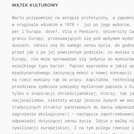
WĄTEK KULTUROWY
Warto przypomnieć na wstępie profetyczny, a zapomni
w oryginale włoskim w 1978 r. już po jego wyborze, 
per l'Europa: dove?, Vita e Pensiero, University Ca
granic Europy, przesuwających się pod wpływem wydar
duszach, odnosi się do samego sensu życia, do godno
przed jak i po jej powojennym podziale, co wynika z
Europy, nie może sprowadzać się jedynie do wymiarów
wszelkiego typu barier. Papież wyprzedza w jakiś sp
międzynarodowego zaczynają mówić o nowej koncepcji 
na rzecz wymiany rąk do pracy, kapitałów, technolog
przedziwna symbioza pomiędzy myśleniem papieża o Eu
tylko o inspiracji chrześcijańskiej, którzy, tak ja
nacjonalizmów, niestety wciąż jeszcze żywych we wsc
tradycyjnych struktur państwowych do dania odpowied
zagrożenie ekologiczne!) — następuje zapotrzebowani
odpowiedzi dotyczącej sensu życia. Idzie o walkę ni
cywilizacji europejskiej. I na tym polega również i