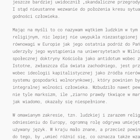
jeszcze bardziej uwidocznił „skandaliczne przegrody
I stąd nieustanne wezwanie do położenia kresu sytua
godności człowieka.
Mając na myśli to co nazywam wątkiem ludzkim w tym 
religijnym, nic lepiej nie uwypukla niezastąpionej 
równowagi w Europie jak jego ostatnia podróż do Pań
uderzyły jego wystąpienia na uniwersytetach w Wilni
społecznej doktryny Kościoła jako antidotum wobec z
Istotne, zwłaszcza dla świata zachodniego, jest prz
wobec ideologii kapitalistycznej jako źródła nierów
systemu gospodarki wolnorynkowej, który powinien by
integralnej wolności człowieka. Wzbudziło nawet pew
nie tyle marksizm, ile „ziarno prawdy tkwiące w mar
jak wiadomo, okazały się niespełnione.
W omawianym zakresie, tzn. ludzkiej i zarazem reli
odniesieniu do Europy, ogromną rolę odgrywa umiejęt
używany język. W kraju mało znane, a przecież powin
do tego, by „umieć różnić się, co oznacza także wz