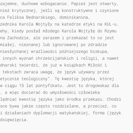
zajemne, duchowe wzbogacanie. Papież jest otwarty,
nież krytycznej, jeśli są konstruktywne i czynione
jca Feliksa Bednarskiego, dominikanina,
zednika Karola Wojtyły na katedrze etyki na KUL-u.
ehy, kiedy posłał młodego Karola Wojtyłę do Rzymu
na Zachodzie, ale zarazem i przekazać to co jest
miałej, nieznanej lub ignorowanej po zdradzie
niesłychanej wrażliwości późniejszego biskupa,
 innych wyznań chrześcijańskich i religii, a nawet
dnarski twierdzi, że już w książkach Miłość i
 tekstach zwraca uwagę, że język używany przez
etycznie teologiczny”. Tę kwestię języka, której
w ciągu 15 lat pontyfikatu. Jest to drogowskaz dla
a, a więc docierać do umysłowości człowieka
lędniać kwestię języka jako środka przekazu. Chodzi
sce bywa jakże często rozdzielane, a przecież, co
i działaniach dyplomacji watykańskiej, forma (język
dsięwzięcia.