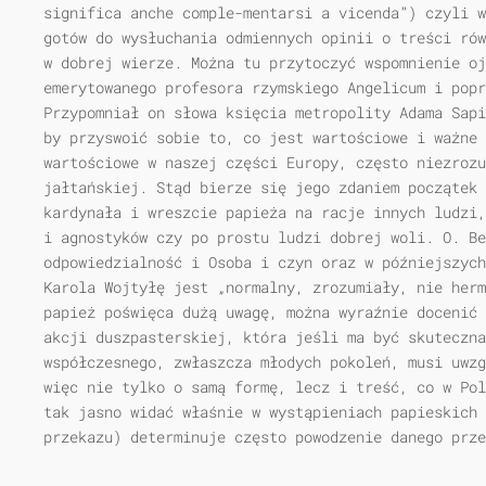
significa anche comple-mentarsi a vicenda”) czyli w
gotów do wysłuchania odmiennych opinii o treści rów
w dobrej wierze. Można tu przytoczyć wspomnienie o
emerytowanego profesora rzymskiego Angelicum i popr
Przypomniał on słowa księcia metropolity Adama Sapi
by przyswoić sobie to, co jest wartościowe i ważne 
wartościowe w naszej części Europy, często niezrozu
jałtańskiej. Stąd bierze się jego zdaniem początek 
kardynała i wreszcie papieża na racje innych ludzi,
i agnostyków czy po prostu ludzi dobrej woli. O. Be
odpowiedzialność i Osoba i czyn oraz w późniejszych
Karola Wojtyłę jest „normalny, zrozumiały, nie herm
papież poświęca dużą uwagę, można wyraźnie docenić 
akcji duszpasterskiej, która jeśli ma być skuteczn
współczesnego, zwłaszcza młodych pokoleń, musi uwzg
więc nie tylko o samą formę, lecz i treść, co w Pol
tak jasno widać właśnie w wystąpieniach papieskich 
przekazu) determinuje często powodzenie danego prze