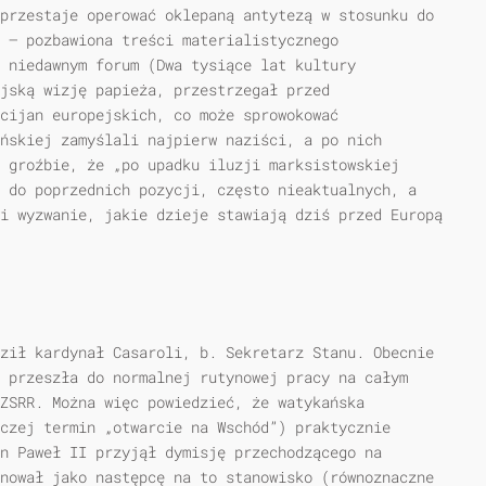
przestaje operować oklepaną antytezą w stosunku do
 — pozbawiona treści materialistycznego
 niedawnym forum (Dwa tysiące lat kultury
ejską wizję papieża, przestrzegał przed
cijan europejskich, co może sprowokować
ńskiej zamyślali najpierw naziści, a po nich
 groźbie, że „po upadku iluzji marksistowskiej
 do poprzednich pozycji, często nieaktualnych, a
i wyzwanie, jakie dzieje stawiają dziś przed Europą
ził kardynał Casaroli, b. Sekretarz Stanu. Obecnie
 przeszła do normalnej rutynowej pracy na całym
 ZSRR. Można więc powiedzieć, że watykańska
czej termin „otwarcie na Wschód”) praktycznie
n Paweł II przyjął dymisję przechodzącego na
nował jako następcę na to stanowisko (równoznaczne