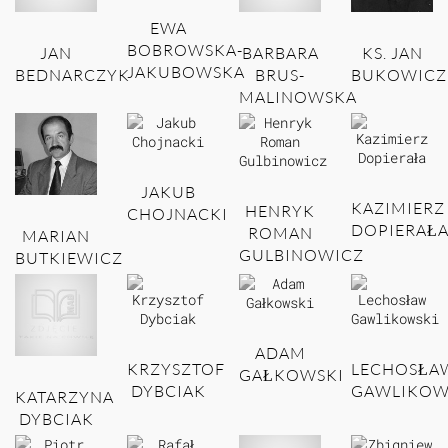
EWA
BOBROWSKA-
JAN
BARBARA
KS. JAN
JAKUBOWSKA
BEDNARCZYK
BRUS-
BUKOWICZ
MALINOWSKA
JAKUB
KAZIMIERZ
HENRYK
CHOJNACKI
DOPIERAŁ
ROMAN
MARIAN
GULBINOWICZ
BUTKIEWICZ
ADAM
KRZYSZTOF
LECHOSŁA
GAŁKOWSKI
DYBCIAK
GAWLIKOW
KATARZYNA
DYBCIAK