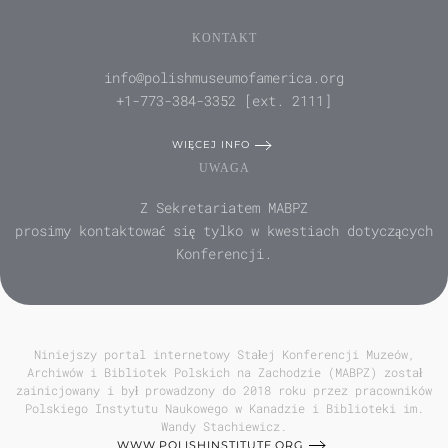
KONTAKT
info@polishmuseumofamerica.org
+1-773-384-3352 [ext. 2111]
WIĘCEJ INFO
UWAGA
Z Sekretariatem MABPZ
prosimy kontaktować się tylko w kwestiach dotyczących
Konferencji.
Niniejszy portal internetowy Stałej Konferencji Muzeów,
Archiwów i Bibliotek Polskich na Zachodzie (MABPZ) został
zainicjowany i był prowadzony do 2018 roku przez pracowników
Polskiego Instytutu Naukowego w Kanadzie i Biblioteki im.
Wandy Stachiewicz.
WWW.POLISHINSTITUTE.ORG