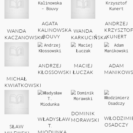
AGATA
ANDRZEJ
KALINOWSKA
KRZYSZTO
WANDA
WANDA
- BOUVY
KUNERT
KACZANOWSKA
KARKUCIŃSKA
ANDRZEJ
MACIEJ
ADAM
KŁOSSOWSKI
ŁUCZAK
MANIKOWS
MICHAŁ
KWIATKOWSKI
DOMINIK
WŁODZIMI
WŁADYSŁAW
MORAWSKI
OSADCZY
T.
SŁAW
MIODUNKA
MILEWSKI