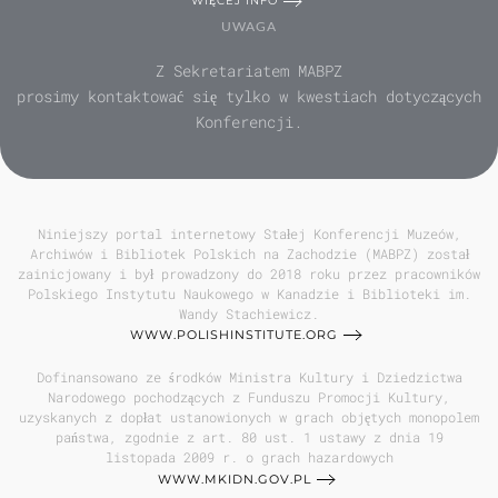
WIĘCEJ INFO
UWAGA
Z Sekretariatem MABPZ
prosimy kontaktować się tylko w kwestiach dotyczących
Konferencji.
Niniejszy portal internetowy Stałej Konferencji Muzeów,
Archiwów i Bibliotek Polskich na Zachodzie (MABPZ) został
zainicjowany i był prowadzony do 2018 roku przez pracowników
Polskiego Instytutu Naukowego w Kanadzie i Biblioteki im.
Wandy Stachiewicz.
WWW.POLISHINSTITUTE.ORG
Dofinansowano ze środków Ministra Kultury i Dziedzictwa
Narodowego pochodzących z Funduszu Promocji Kultury,
uzyskanych z dopłat ustanowionych w grach objętych monopolem
państwa, zgodnie z art. 80 ust. 1 ustawy z dnia 19
listopada 2009 r. o grach hazardowych
WWW.MKIDN.GOV.PL