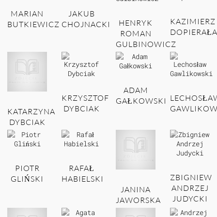
MARIAN
JAKUB
KAZIMIERZ
HENRYK
BUTKIEWICZ
CHOJNACKI
DOPIERAŁ
ROMAN
GULBINOWICZ
ADAM
KRZYSZTOF
LECHOSŁA
GAŁKOWSKI
DYBCIAK
GAWLIKOW
KATARZYNA
DYBCIAK
PIOTR
RAFAŁ
ZBIGNIEW
GLIŃSKI
HABIELSKI
ANDRZEJ
JANINA
JUDYCKI
JAWORSKA