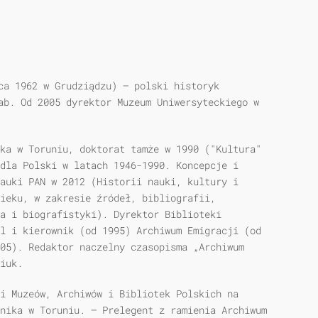
ca 1962 w Grudziądzu) – polski historyk
ab. Od 2005 dyrektor Muzeum Uniwersyteckiego w
ika w Toruniu, doktorat tamże w 1990 ("Kultura"
dla Polski w latach 1946-1990. Koncepcje i
auki PAN w 2012 (Historii nauki, kultury i
ieku, w zakresie źródeł, bibliografii,
a i biografistyki). Dyrektor Biblioteki
el i kierownik (od 1995) Archiwum Emigracji (od
05). Redaktor naczelny czasopisma „Archiwum
iuk.
i Muzeów, Archiwów i Bibliotek Polskich na
nika w Toruniu. – Prelegent z ramienia Archiwum