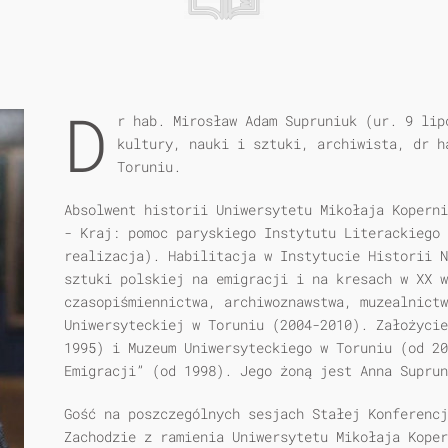
D
r hab. Mirosław Adam Supruniuk (ur. 9 lip
kultury, nauki i sztuki, archiwista, dr h
Toruniu.
Absolwent historii Uniwersytetu Mikołaja Kopern
- Kraj: pomoc paryskiego Instytutu Literackiego 
realizacja). Habilitacja w Instytucie Historii N
sztuki polskiej na emigracji i na kresach w XX w
czasopiśmiennictwa, archiwoznawstwa, muzealnictw
Uniwersyteckiej w Toruniu (2004-2010). Założyci
1995) i Muzeum Uniwersyteckiego w Toruniu (od 20
Emigracji” (od 1998). Jego żoną jest Anna Suprun
Gość na poszczególnych sesjach Stałej Konferencj
Zachodzie z ramienia Uniwersytetu Mikołaja Koper