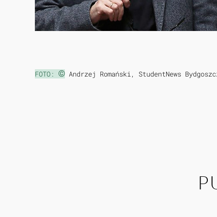
©
FOTO:
Andrzej Romański, StudentNews Bydgosz
P