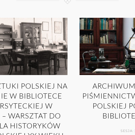
ZTUKI POLSKIEJ NA
ARCHIWUM 
E W BIBLIOTECE
PIŚMIENNICT
RSYTECKIEJ W
POLSKIEJ P
 – WARSZTAT DO
BIBLIOT
LA HISTORYKÓW
SESJA: