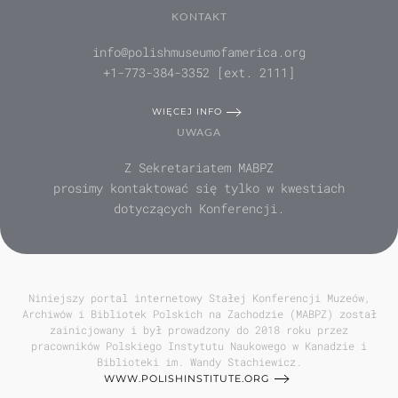
KONTAKT
info@polishmuseumofamerica.org
+1-773-384-3352 [ext. 2111]
WIĘCEJ INFO
UWAGA
Z Sekretariatem MABPZ
prosimy kontaktować się tylko w kwestiach
dotyczących Konferencji.
Niniejszy portal internetowy Stałej Konferencji Muzeów,
Archiwów i Bibliotek Polskich na Zachodzie (MABPZ) został
zainicjowany i był prowadzony do 2018 roku przez
pracowników Polskiego Instytutu Naukowego w Kanadzie i
Biblioteki im. Wandy Stachiewicz.
WWW.POLISHINSTITUTE.ORG