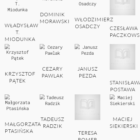
DOMINIK
WŁODZIMIERZ
MORAWSKI
WŁADYSŁAW
OSADCZY
CZESŁAWA
T.
PACZKOWS
MIODUNKA
CEZARY
JANUSZ
KRZYSZTOF
PAWLAK
PEZDA
PĄTEK
STANISŁAW
POSTAWA
TADEUSZ
MACIEJ
MAŁGORZATA
RADZIK
SIEKIERSKI
PTASIŃSKA
TERESA
ROMER