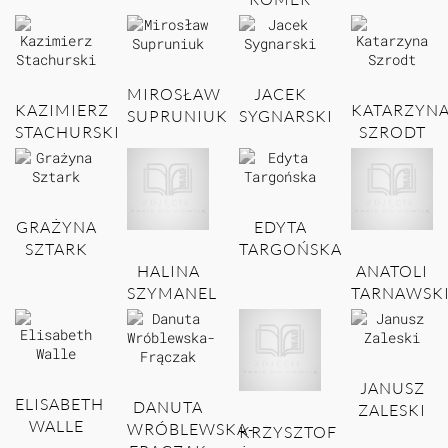
MIROSŁAW
JACEK
KAZIMIERZ
KATARZYN
SUPRUNIUK
SYGNARSKI
STACHURSKI
SZRODT
GRAŻYNA
EDYTA
SZTARK
TARGOŃSKA
HALINA
ANATOLI
SZYMANEL
TARNAWSK
JANUSZ
ELISABETH
DANUTA
ZALESKI
WALLE
WRÓBLEWSKA-
KRZYSZTOF