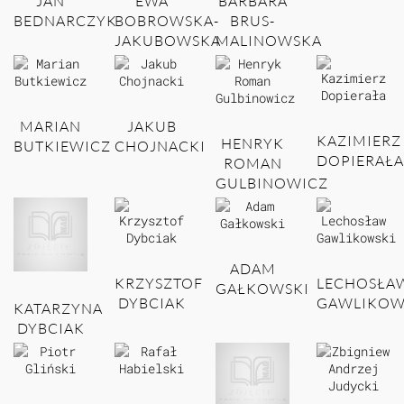
JAN
EWA
BARBARA
BEDNARCZYK
BOBROWSKA-
BRUS-
JAKUBOWSKA
MALINOWSKA
MARIAN
JAKUB
KAZIMIERZ
HENRYK
BUTKIEWICZ
CHOJNACKI
DOPIERAŁA
ROMAN
GULBINOWICZ
ADAM
KRZYSZTOF
LECHOSŁA
GAŁKOWSKI
DYBCIAK
GAWLIKOW
KATARZYNA
DYBCIAK