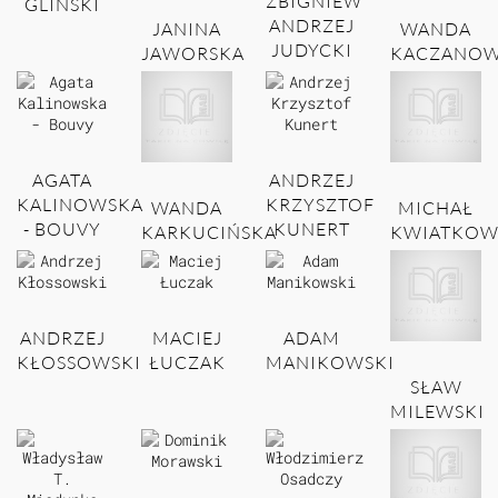
ZBIGNIEW
GLIŃSKI
ANDRZEJ
JANINA
WANDA
JUDYCKI
JAWORSKA
KACZANOW
AGATA
ANDRZEJ
KALINOWSKA
KRZYSZTOF
WANDA
MICHAŁ
- BOUVY
KUNERT
KARKUCIŃSKA
KWIATKOW
ANDRZEJ
MACIEJ
ADAM
KŁOSSOWSKI
ŁUCZAK
MANIKOWSKI
SŁAW
MILEWSKI