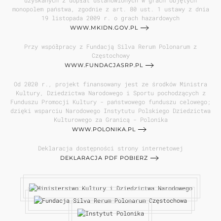
uzyskanych z dopłat ustanowionych w grach objętych
monopolem państwa, zgodnie z art. 80 ust. 1 ustawy z dnia
19 listopada 2009 r. o grach hazardowych
WWW.MKIDN.GOV.PL
Przy współpracy z Fundacją Silva Rerum Polonarum z
Częstochowy
WWW.FUNDACJASRP.PL
Od 2020 r., projekt finansowany jest ze środków Ministra
Kultury, Dziedzictwa Narodowego i Sportu pochodzących z
Funduszu Promocji Kultury - państwowego funduszu celowego;
dzięki wsparciu Narodowego Instytutu Polskiego Dziedzictwa
Kulturowego za Granicą - Polonika
WWW.POLONIKA.PL
Deklaracja dostępności strony internetowej
DEKLARACJA PDF POBIERZ