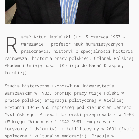
R
afał Artur Habielski
(ur. 5 czerwca 1957 w
Warszawie – profesor nauk humanistycznych,
prasoznawca, historyk o specjalności historia
najnowsza, historia prasy polskiej. Członek Polskiej
Akademii Umiejętności (Komisja do Badań Diaspory
Polskiej).
Studia historyczne ukończył na Uniwersytecie
Warszawskim w 1982, broniąc pracy Wizje Polski w
prasie polskiej emigracji politycznej w Wielkiej
Brytanii 1945-1956 napisanej pod kierunkiem Jerzego
Myślińskiego. Przewód doktorski przeprowadził w 1988
(W kręgu "Wiadomości" 1940-1981. Emigracyjne
horyzonty i dylematy), a habilitacyjny w 2001 (Życie
społeczne i kulturalne emigracji). Pracuje w