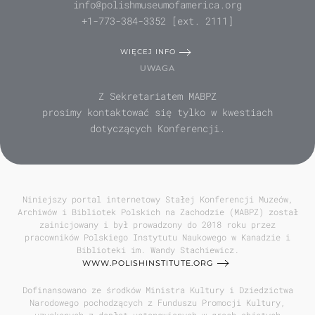
info@polishmuseumofamerica.org
+1-773-384-3352 [ext. 2111]
WIĘCEJ INFO
UWAGA
Z Sekretariatem MABPZ
prosimy kontaktować się tylko w kwestiach
dotyczących Konferencji.
Niniejszy portal internetowy Stałej Konferencji Muzeów,
Archiwów i Bibliotek Polskich na Zachodzie (MABPZ) został
zainicjowany i był prowadzony do 2018 roku przez
pracowników Polskiego Instytutu Naukowego w Kanadzie i
Biblioteki im. Wandy Stachiewicz.
WWW.POLISHINSTITUTE.ORG
Dofinansowano ze środków Ministra Kultury i Dziedzictwa
Narodowego pochodzących z Funduszu Promocji Kultury,