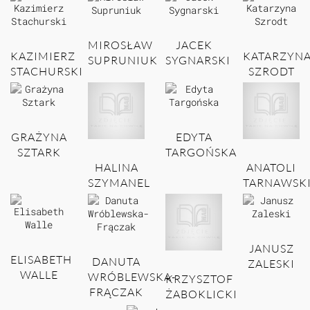
MIROSŁAW
JACEK
KAZIMIERZ
KATARZYN
SUPRUNIUK
SYGNARSKI
STACHURSKI
SZRODT
GRAŻYNA
EDYTA
SZTARK
TARGOŃSKA
HALINA
ANATOLI
SZYMANEL
TARNAWSK
JANUSZ
ELISABETH
DANUTA
ZALESKI
WALLE
WRÓBLEWSKA-
KRZYSZTOF
FRĄCZAK
ŻABOKLICKI