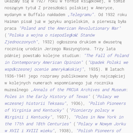
ukazały się w 1927 roku w formie książkowej, w tomie
noszącym tytuł Z przeszłości polskiej w Ameryce,
wydanym w Buffalo nakładem
„Telegramu”
. Od 1932 roku
Haiman pisał już w języku angielskim, a pierwszą była
praca
"Poland and the American Revolutionary War"
(
"Polska a wojna o niepodległość Stanów
Zjednoczonych"
, 1932) ogłoszona drukiem w dwusetną
rocznicę urodzin Jerzego Waszyngtona. Trzy lata
później powstało kolejne studium:
"The Fall of Poland
in Contemporary American Opinion"
(
"Upadek Polski we
współczesnej ocenie amerykańskiej"
, 1935). W latach
1936-1941 jego rozprawy publikowane były najczęściej
w kolejnych numerach wspomnianego już rocznika
muzealnego
„Annals of the PRCUA Archives and Museum
:
Poles in the Early History of Texas"
(
"Polacy we
wczesnej historii Teksasu"
, 1936),
"Polish Pioneers
of Virginia and Kentucky"
(
"Pionierzy polscy w
Wirginii i Kentucky"
, 1937),
"Poles in New York in
the 17th and 18th Centuries"
(
"Polacy w Nowym Jorku
w XVII i XVIII wieku"
, 1938),
"Polish Pioneers of