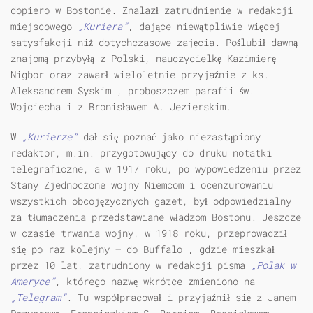
dopiero w Bostonie. Znalazł zatrudnienie w redakcji
miejscowego
„Kuriera”
, dające niewątpliwie więcej
satysfakcji niż dotychczasowe zajęcia. Poślubił dawną
znajomą przybyłą z Polski, nauczycielkę Kazimierę
Nigbor oraz zawarł wieloletnie przyjaźnie z ks.
Aleksandrem Syskim , proboszczem parafii św.
Wojciecha i z Bronisławem A. Jezierskim.
W
„Kurierze”
dał się poznać jako niezastąpiony
redaktor, m.in. przygotowujący do druku notatki
telegraficzne, a w 1917 roku, po wypowiedzeniu przez
Stany Zjednoczone wojny Niemcom i ocenzurowaniu
wszystkich obcojęzycznych gazet, był odpowiedzialny
za tłumaczenia przedstawiane władzom Bostonu. Jeszcze
w czasie trwania wojny, w 1918 roku, przeprowadził
się po raz kolejny – do Buffalo , gdzie mieszkał
przez 10 lat, zatrudniony w redakcji pisma
„Polak w
Ameryce”
, którego nazwę wkrótce zmieniono na
„Telegram”
. Tu współpracował i przyjaźnił się z Janem