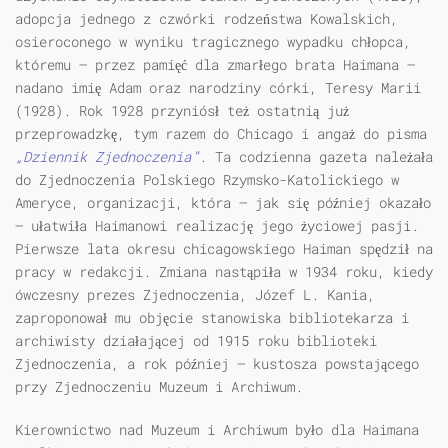
adopcja jednego z czwórki rodzeństwa Kowalskich,
osieroconego w wyniku tragicznego wypadku chłopca,
któremu – przez pamięć dla zmarłego brata Haimana –
nadano imię Adam oraz narodziny córki, Teresy Marii
(1928). Rok 1928 przyniósł też ostatnią już
przeprowadzkę, tym razem do Chicago i angaż do pisma
„Dziennik Zjednoczenia”
. Ta codzienna gazeta należała
do Zjednoczenia Polskiego Rzymsko-Katolickiego w
Ameryce, organizacji, która – jak się później okazało
– ułatwiła Haimanowi realizację jego życiowej pasji.
Pierwsze lata okresu chicagowskiego Haiman spędził na
pracy w redakcji. Zmiana nastąpiła w 1934 roku, kiedy
ówczesny prezes Zjednoczenia, Józef L. Kania,
zaproponował mu objęcie stanowiska bibliotekarza i
archiwisty działającej od 1915 roku biblioteki
Zjednoczenia, a rok później – kustosza powstającego
przy Zjednoczeniu Muzeum i Archiwum.
Kierownictwo nad Muzeum i Archiwum było dla Haimana