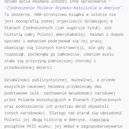
dzieło życia Haimana uchodzi inne opracowanie –
"Zjednoczenie Polskie Rzymsko-Katolickie w Ameryce"
.
Ta obszerna, 600-stronicowa książka w istocie nie
jest monografią jednej organizacji działającej w
Stanach Zjednoczonych (jak sugeruje tytuł), ale
historią całej Polonii amerykańskiej. Haiman z dużymi
oporami i wahaniem podejmował się tej pracy,
obawiając się licznych kontrowersji, ale gdy ją
rozpoczął, pochłonęła go całkowicie; zdaniem wielu
stała się przyczyną późniejszej choroby i
przedwczesnej śmierci.
Działalności publicystycznej, muzealnej, a przede
wszystkim naukowej Haimana przyświecały dwa
podstawowe cele: zachowanie świadomości narodowej
przez Polaków mieszkających w Stanach Zjednoczonych
oraz podniesienie ich prestiżu wśród obywateli
innych narodowości. Dlatego też starał się uświadomić
Polonii jej długą historię w Ameryce, sięgającą
początków XVII wieku; jej wkład w zagospodarowywanie