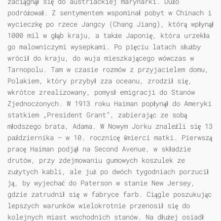
zaciągnął się do austriackiej marynarki. Dużo
podróżował. Z sentymentem wspominał pobyt w Chinach i
wycieczkę po rzece Jangcy (Chang Jiang), którą wpłynął
1000 mil w głąb kraju, a także Japonię, która urzekła
go malowniczymi wysepkami. Po pięciu latach służby
wrócił do kraju, do wuja mieszkającego wówczas w
Tarnopolu. Tam w czasie rozmów z przyjacielem domu,
Polakiem, który przybył zza oceanu, zrodził się,
wkrótce zrealizowany, pomysł emigracji do Stanów
Zjednoczonych. W 1913 roku Haiman popłynął do Ameryki
statkiem „President Grant”, zabierając ze sobą
młodszego brata, Adama. W Nowym Jorku znaleźli się 13
października – w 10. rocznicę śmierci matki. Pierwszą
pracę Haiman podjął na Second Avenue, w składzie
drutów, przy zdejmowaniu gumowych koszulek ze
zużytych kabli, ale już po dwóch tygodniach porzucił
ją, by wyjechać do Paterson w stanie New Jersey,
gdzie zatrudnił się w fabryce farb. Ciągle poszukując
lepszych warunków wielokrotnie przenosił się do
kolejnych miast wschodnich stanów. Na dłużej osiadł