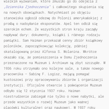
wielkim wyzwaniem, które zmusiło go do odejścia z
„Dziennika Zjednoczenia”
i całkowitego skupienia się
na nowych obowiązkach. Natychmiast po objęciu
stanowiska ogłosił odezwę do Polonii amerykańskiej z
prośbą o nadsyłanie eksponatów. Apel ten odbił się
szerokim echem. Ze wszystkich stron kraju zaczęły
napływać dary: dokumenty, książki i różnego rodzaju
pamiątki. Sam Haiman przekazał cenny zbiór książkowy
poloników, zapoczątkowując kolekcję, później
skatalogowaną przez Alfonsa S. Wolanina. Wkrótce
okazało się, że pomieszczenia w Domu Zjednoczenia
przeznaczone na Muzeum i Archiwum są zbyt szczupłe. W
1936 roku otrzymało ono kolejne sale, a także nowego
pracownika – Sabinę F. Logisz, mającą pomagać
kustoszowi przy opracowywaniu zbiorów i organizacji
instytucji. Oficjalne otwarcie i poświęcenie Muzeum
odbyło się 12 stycznia 1937 roku. Haiman
niestrudzenie zabiegał nie tylko o nowe nabytki, ale
przede wszystkim o rozwój Muzeum jako ważnej
placówki kulturalnej oraz naukowej. W 1937 roku