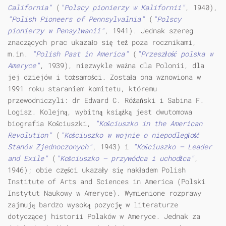
California"
(
"Polscy pionierzy w Kalifornii"
, 1940),
"Polish Pioneers of Pennsylvalnia"
(
"Polscy
pionierzy w Pensylwanii"
, 1941). Jednak szereg
znaczących prac ukazało się też poza rocznikami,
m.in.
"Polish Past in America"
(
"Przeszłość polska w
Ameryce"
, 1939), niezwykle ważna dla Polonii, dla
jej dziejów i tożsamości. Została ona wznowiona w
1991 roku staraniem komitetu, któremu
przewodniczyli: dr Edward C. Różański i Sabina F.
Logisz. Kolejną, wybitną książką jest dwutomowa
biografia Kościuszki,
"Kościuszko in the American
Revolution"
(
"Kościuszko w wojnie o niepodległość
Stanów Zjednoczonych"
, 1943) i
"Kościuszko – Leader
and Exile"
(
"Kościuszko – przywódca i uchodźca"
,
1946); obie części ukazały się nakładem Polish
Institute of Arts and Sciences in America (Polski
Instytut Naukowy w Ameryce). Wymienione rozprawy
zajmują bardzo wysoką pozycję w literaturze
dotyczącej historii Polaków w Ameryce. Jednak za