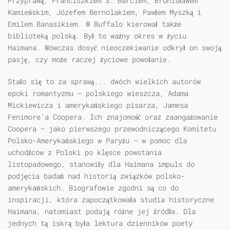
Przyprawą, Franciszkiem S. Barciem, Bronisławem
Kamieńskim, Józefem Bernolakiem, Pawłem Myszką i
Emilem Banasikiem. W Buffalo kierował także
biblioteką polską. Był to ważny okres w życiu
Haimana. Wówczas dosyć nieoczekiwanie odkrył on swoją
pasję, czy może raczej życiowe powołanie.
Stało się to za sprawą... dwóch wielkich autorów
epoki romantyzmu – polskiego wieszcza, Adama
Mickiewicza i amerykańskiego pisarza, Jamesa
Fenimore’a Coopera. Ich znajomość oraz zaangażowanie
Coopera – jako pierwszego przewodniczącego Komitetu
Polsko-Amerykańskiego w Paryżu – w pomoc dla
uchodźców z Polski po klęsce powstania
listopadowego, stanowiły dla Haimana impuls do
podjęcia badań nad historią związków polsko-
amerykańskich. Biografowie zgodni są co do
inspiracji, która zapoczątkowała studia historyczne
Haimana, natomiast podają różne jej źródła. Dla
jednych tą iskrą była lektura dzienników poety