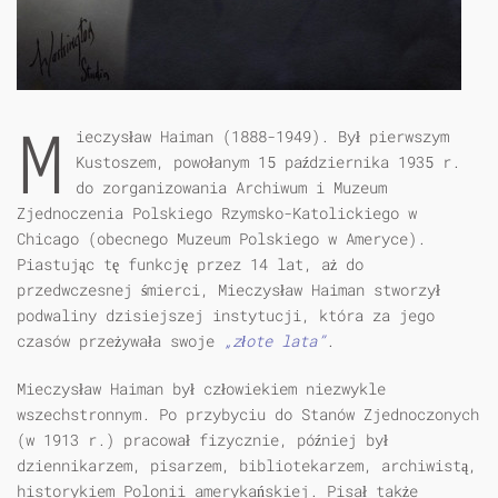
M
ieczysław Haiman (1888-1949). Był pierwszym
Kustoszem, powołanym 15 października 1935 r.
do zorganizowania Archiwum i Muzeum
Zjednoczenia Polskiego Rzymsko-Katolickiego w
Chicago (obecnego Muzeum Polskiego w Ameryce).
Piastując tę funkcję przez 14 lat, aż do
przedwczesnej śmierci, Mieczysław Haiman stworzył
podwaliny dzisiejszej instytucji, która za jego
czasów przeżywała swoje
„złote lata”
.
Mieczysław Haiman był człowiekiem niezwykle
wszechstronnym. Po przybyciu do Stanów Zjednoczonych
(w 1913 r.) pracował fizycznie, później był
dziennikarzem, pisarzem, bibliotekarzem, archiwistą,
historykiem Polonii amerykańskiej. Pisał także