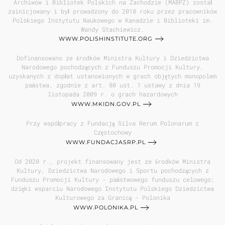
Archiwów i Bibliotek Polskich na Zachodzie (MABPZ) został
zainicjowany i był prowadzony do 2018 roku przez pracowników
Polskiego Instytutu Naukowego w Kanadzie i Biblioteki im.
Wandy Stachiewicz.
WWW.POLISHINSTITUTE.ORG
Dofinansowano ze środków Ministra Kultury i Dziedzictwa
Narodowego pochodzących z Funduszu Promocji Kultury,
uzyskanych z dopłat ustanowionych w grach objętych monopolem
państwa, zgodnie z art. 80 ust. 1 ustawy z dnia 19
listopada 2009 r. o grach hazardowych
WWW.MKIDN.GOV.PL
Przy współpracy z Fundacją Silva Rerum Polonarum z
Częstochowy
WWW.FUNDACJASRP.PL
Od 2020 r., projekt finansowany jest ze środków Ministra
Kultury, Dziedzictwa Narodowego i Sportu pochodzących z
Funduszu Promocji Kultury - państwowego funduszu celowego;
dzięki wsparciu Narodowego Instytutu Polskiego Dziedzictwa
Kulturowego za Granicą - Polonika
WWW.POLONIKA.PL