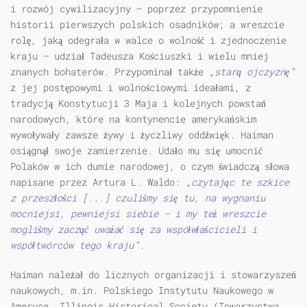
i rozwój cywilizacyjny – poprzez przypomnienie
historii pierwszych polskich osadników; a wreszcie
rolę, jaką odegrała w walce o wolność i zjednoczenie
kraju – udział Tadeusza Kościuszki i wielu mniej
znanych bohaterów. Przypominał także
„starą ojczyznę”
z jej postępowymi i wolnościowymi ideałami, z
tradycją Konstytucji 3 Maja i kolejnych powstań
narodowych, które na kontynencie amerykańskim
wywoływały zawsze żywy i życzliwy oddźwięk. Haiman
osiągnął swoje zamierzenie. Udało mu się umocnić
Polaków w ich dumie narodowej, o czym świadczą słowa
napisane przez Artura L. Waldo:
„czytając te szkice
z przeszłości [...] czuliśmy się tu, na wygnaniu
mocniejsi, pewniejsi siebie – i my też wreszcie
mogliśmy zacząć uważać się za współwłaścicieli i
współtwórców tego kraju”
.
Haiman należał do licznych organizacji i stowarzyszeń
naukowych, m.in. Polskiego Instytutu Naukowego w
Ameryce, Illinois Historical Society (Towarzystwa