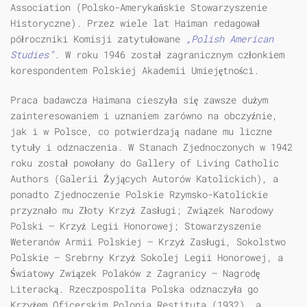
Association (Polsko-Amerykańskie Stowarzyszenie
Historyczne). Przez wiele lat Haiman redagował
półroczniki Komisji zatytułowane
„Polish American
Studies”
. W roku 1946 został zagranicznym członkiem
korespondentem Polskiej Akademii Umiejętności.
Praca badawcza Haimana cieszyła się zawsze dużym
zainteresowaniem i uznaniem zarówno na obczyźnie,
jak i w Polsce, co potwierdzają nadane mu liczne
tytuły i odznaczenia. W Stanach Zjednoczonych w 1942
roku został powołany do Gallery of Living Catholic
Authors (Galerii Żyjących Autorów Katolickich), a
ponadto Zjednoczenie Polskie Rzymsko-Katolickie
przyznało mu Złoty Krzyż Zasługi; Związek Narodowy
Polski – Krzyż Legii Honorowej; Stowarzyszenie
Weteranów Armii Polskiej – Krzyż Zasługi, Sokolstwo
Polskie – Srebrny Krzyż Sokolej Legii Honorowej, a
Światowy Związek Polaków z Zagranicy – Nagrodę
Literacką. Rzeczpospolita Polska odznaczyła go
Krzyżem Oficerskim Polonia Restituta (1932), a