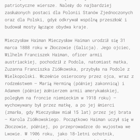
patriotyczne wiersze. Należy do najbardziej
zasłużonych postaci dla Polonii Stanów Zjednoczonych
oraz dla Polski, gdyż odkrywał wspólną przeszłość i
budował mosty łączące obydwa kraje.
Mieczysław Haiman Mieczysław Haiman urodził się 31
marca 1888 roku w Złoczowie (Galicja). Jego ojciec,
Wilhelm Franciszek Haiman, oficer armii
austriackiej, pochodził z Podola, natomiast matka,
Zuzanna Franciszka Ziółkowska, przybyła na Podole z
Wielkopolski. Wcześnie osierocony przez ojca, wraz z
rodzeństwem – Marią Herminą (później zakonnicą) i
Adamem (później żołnierzem armii amerykańskiej,
poległym na froncie niemieckim w 1918 roku) –
wychowywany był przez matkę, a po jej śmierci
(zmarła, gdy Mieczysław miał 15 lat) przez jej brata
– Karola Ziółkowskiego. Początkowo Haiman uczył się w
Złoczowie, później, po przeprowadzce do wujostwa we
Lwowie. W 1906 roku, jako 18-letni ochotnik,