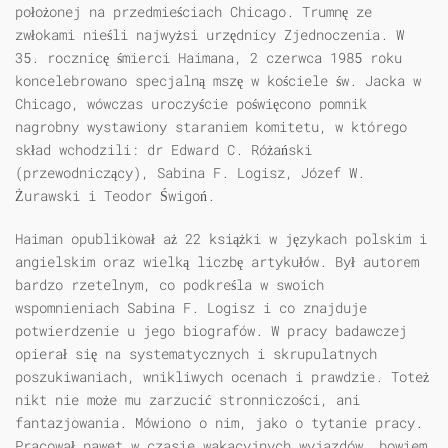
położonej na przedmieściach Chicago. Trumnę ze
zwłokami nieśli najwyżsi urzędnicy Zjednoczenia. W
35. rocznicę śmierci Haimana, 2 czerwca 1985 roku
koncelebrowano specjalną mszę w kościele św. Jacka w
Chicago, wówczas uroczyście poświęcono pomnik
nagrobny wystawiony staraniem komitetu, w którego
skład wchodzili: dr Edward C. Różański
(przewodniczący), Sabina F. Logisz, Józef W.
Żurawski i Teodor Świgoń.
Haiman opublikował aż 22 książki w językach polskim i
angielskim oraz wielką liczbę artykułów. Był autorem
bardzo rzetelnym, co podkreśla w swoich
wspomnieniach Sabina F. Logisz i co znajduje
potwierdzenie u jego biografów. W pracy badawczej
opierał się na systematycznych i skrupulatnych
poszukiwaniach, wnikliwych ocenach i prawdzie. Toteż
nikt nie może mu zarzucić stronniczości, ani
fantazjowania. Mówiono o nim, jako o tytanie pracy.
Pracował nawet w czasie wakacyjnych wyjazdów, bowiem