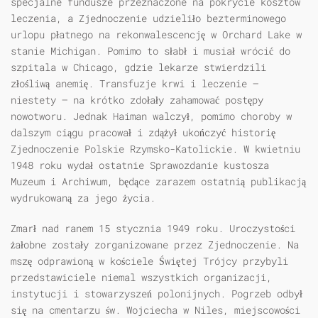
specjalne fundusze przeznaczone na pokrycie kosztów
leczenia, a Zjednoczenie udzieliło bezterminowego
urlopu płatnego na rekonwalescencję w Orchard Lake w
stanie Michigan. Pomimo to słabł i musiał wrócić do
szpitala w Chicago, gdzie lekarze stwierdzili
złośliwą anemię. Transfuzje krwi i leczenie –
niestety – na krótko zdołały zahamować postępy
nowotworu. Jednak Haiman walczył, pomimo choroby w
dalszym ciągu pracował i zdążył ukończyć historię
Zjednoczenie Polskie Rzymsko-Katolickie. W kwietniu
1948 roku wydał ostatnie Sprawozdanie kustosza
Muzeum i Archiwum, będące zarazem ostatnią publikacją
wydrukowaną za jego życia.
Zmarł nad ranem 15 stycznia 1949 roku. Uroczystości
żałobne zostały zorganizowane przez Zjednoczenie. Na
mszę odprawioną w kościele Świętej Trójcy przybyli
przedstawiciele niemal wszystkich organizacji,
instytucji i stowarzyszeń polonijnych. Pogrzeb odbył
się na cmentarzu św. Wojciecha w Niles, miejscowości