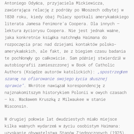
Antoniego Odyńca, przyjaciela Mickiewicza,
zawierająca relację z podróży po Włoszech odbytej w
1830 roku, kiedy obaj Polacy spotkali amerykańskiego
literata Jamesa Fenimore’a Coopera. Dla innych –
lektura życiorysu Coopera. Nie jest jednak ważne,
jaka konkretnie książka natchnęła Haimana do
rozpoczęcia prac nad dziejami kontaktów polsko-
amerykańskich, ale fakt, że z biegiem czasu badania
te pochłonęły go całkowicie. Sam później stwierdził w
autobiografii zamieszczonej w Book of Catholic
Authors (Księdze autorów katolickich):
„spostrzegłem
szansę na ofiarowanie swojego życia słusznej
sprawie”
. Wkrótce nawiązał korespondencję z
najznakomitszym historykiem Polonii w owych czasach
– ks. Wacławem Kruszką z Milwaukee w stanie
Wisconsin.
W drugiej połowie lat dwudziestych miało miejsce
kilka ważnych wydarzeń w życiu osobistym Haimana:
uzyskanie obywatelstwa Stanów Zjednoczonych (1925),