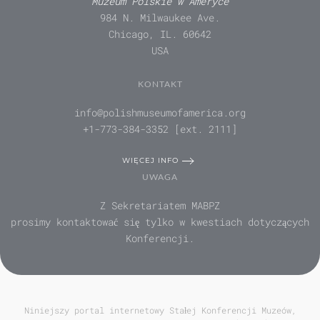
Muzeum Polskie w Ameryce
984 N. Milwaukee Ave.
Chicago, IL. 60642
USA
KONTAKT
info@polishmuseumofamerica.org
+1-773-384-3352 [ext. 2111]
WIĘCEJ INFO
UWAGA
Z Sekretariatem MABPZ
prosimy kontaktować się tylko w kwestiach dotyczących
Konferencji.
Niniejszy portal internetowy Stałej Konferencji Muzeów,