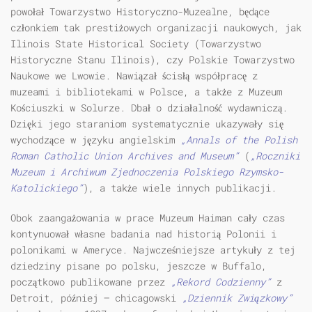
powołał
Towarzystwo Historyczno-Muzealne
, będące
członkiem tak prestiżowych organizacji naukowych, jak
Ilinois State Historical Society (Towarzystwo
Historyczne Stanu Ilinois), czy Polskie Towarzystwo
Naukowe we Lwowie. Nawiązał ścisłą współpracę z
muzeami i bibliotekami w Polsce, a także z Muzeum
Kościuszki w Solurze. Dbał o działalność wydawniczą.
Dzięki jego staraniom systematycznie ukazywały się
wychodzące w języku angielskim
„Annals of the Polish
Roman Catholic Union Archives and Museum”
(
„Roczniki
Muzeum i Archiwum Zjednoczenia Polskiego Rzymsko-
Katolickiego”
), a także wiele innych publikacji.
Obok zaangażowania w prace Muzeum Haiman cały czas
kontynuował własne badania nad historią Polonii i
polonikami w Ameryce. Najwcześniejsze artykuły z tej
dziedziny pisane po polsku, jeszcze w Buffalo,
początkowo publikowane przez
„Rekord Codzienny”
z
Detroit, później – chicagowski
„Dziennik Związkowy”