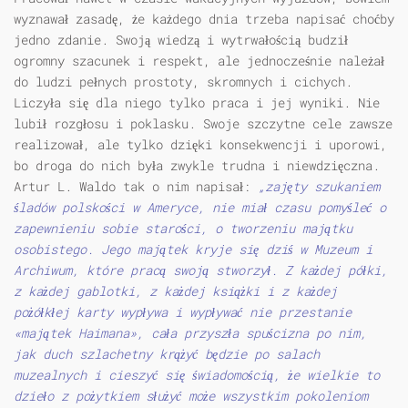
wyznawał zasadę, że każdego dnia trzeba napisać choćby
jedno zdanie. Swoją wiedzą i wytrwałością budził
ogromny szacunek i respekt, ale jednocześnie należał
do ludzi pełnych prostoty, skromnych i cichych.
Liczyła się dla niego tylko praca i jej wyniki. Nie
lubił rozgłosu i poklasku. Swoje szczytne cele zawsze
realizował, ale tylko dzięki konsekwencji i uporowi,
bo droga do nich była zwykle trudna i niewdzięczna.
Artur L. Waldo tak o nim napisał:
„zajęty szukaniem
śladów polskości w Ameryce, nie miał czasu pomyśleć o
zapewnieniu sobie starości, o tworzeniu majątku
osobistego. Jego majątek kryje się dziś w Muzeum i
Archiwum, które pracą swoją stworzył. Z każdej półki,
z każdej gablotki, z każdej książki i z każdej
pożółkłej karty wypływa i wypływać nie przestanie
«majątek Haimana», cała przyszła spuścizna po nim,
jak duch szlachetny krążyć będzie po salach
muzealnych i cieszyć się świadomością, że wielkie to
dzieło z pożytkiem służyć może wszystkim pokoleniom