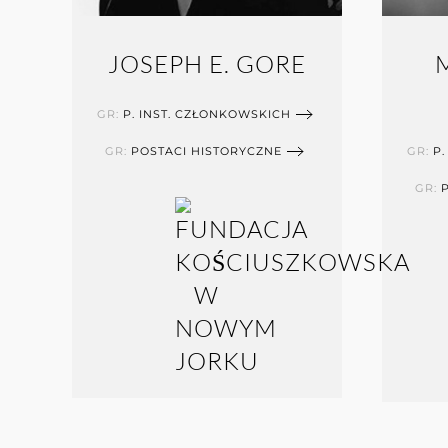
JOSEPH E. GORE
GR:
P. INST. CZŁONKOWSKICH
GR:
POSTACI HISTORYCZNE
GR:
P.
GR: