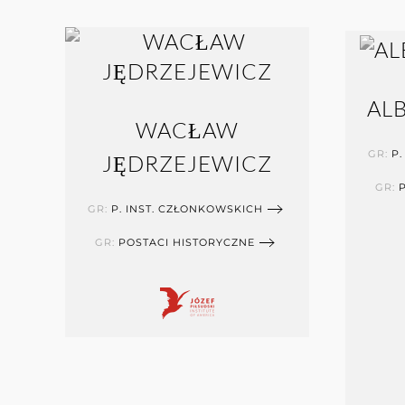
AL
WACŁAW
GR:
P.
JĘDRZEJEWICZ
GR:
GR:
P. INST. CZŁONKOWSKICH
GR:
POSTACI HISTORYCZNE