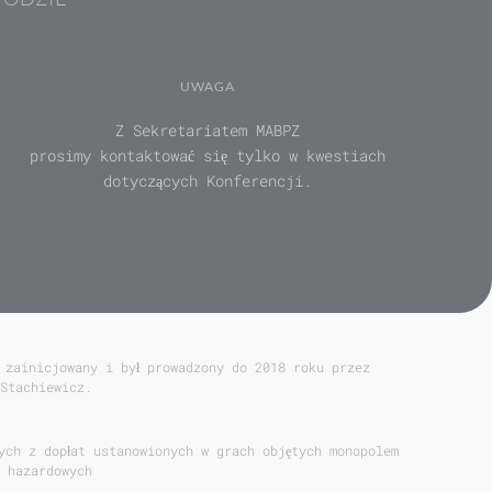
UWAGA
Z Sekretariatem MABPZ
prosimy kontaktować się tylko w kwestiach
dotyczących Konferencji.
 zainicjowany i był prowadzony do 2018 roku przez
Stachiewicz.
ych z dopłat ustanowionych w grach objętych monopolem
 hazardowych