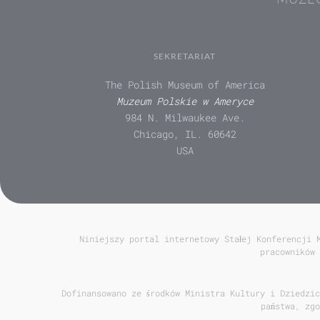
SEKRETARIAT
The Polish Museum of America
Muzeum Polskie w Ameryce
984 N. Milwaukee Ave.
Chicago, IL. 60642
USA
Niniejszy portal internetowy Stałej Konferencji 
pracowników 
Dofinansowano ze środków Ministra Kultury i Dziedzic
państwa, zg