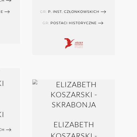
CH
NE
GR:
P. INST. CZŁONKOWSKICH
GR:
POSTACI HISTORYCZNE
I
ELIZABETH
CH
KOSZARSKI -