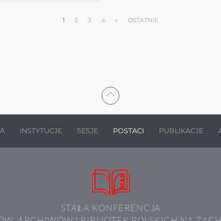
1
2
3
4
»
OSTATNIE
JA
INSTYTUCJE
SESJE
POSTACI
PUBLIKACJE
STAŁA KONFERENCJA
W, ARCHIWÓW I BIBLIOTEK POLSKICH NA ZAC