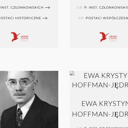
 INST. CZŁONKOWSKICH
GR:
P. INST. CZŁONKOWSKI
POSTACI HISTORYCZNE
GR:
POSTACI WSPÓŁCZES
EWA KRYSTY
HOFFMAN-JĘD