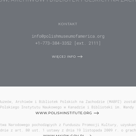
KONTAKT
info@polishmuseumofamerica.org
+1-773-384-3352 [ext. 2111]
WIĘCEJ INFO
Muzeów, Archiwów i Bibliotek Polskich na Zachodzie (MABPZ) został
Polskiego Instytutu Naukowego w Kanadzie i Biblioteki im. Wandy 
WWW.POLISHINSTITUTE.ORG
twa Narodowego pochodzących z Funduszu Promocji Kultury, uzyskan
odnie z art. 80 ust. 1 ustawy z dnia 19 listopada 2009 r. o grach
WWW.MKIDN.GOV.PL