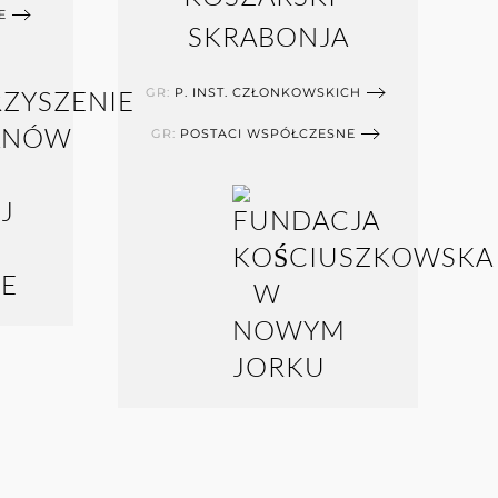
E
SKRABONJA
GR:
P. INST. CZŁONKOWSKICH
GR:
POSTACI WSPÓŁCZESNE