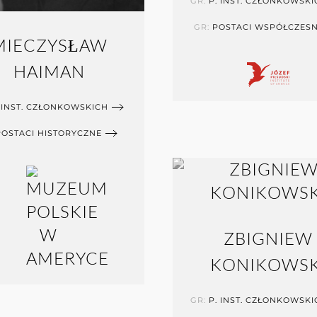
GR:
P. INST. CZŁONKOWSKI
GR:
POSTACI WSPÓŁCZES
MIECZYSŁAW
HAIMAN
 INST. CZŁONKOWSKICH
POSTACI HISTORYCZNE
ZBIGNIEW
KONIKOWSK
GR:
P. INST. CZŁONKOWSKI