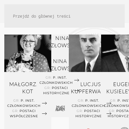
Przejdź do głównej treści
NINA
KOZŁOWSKA
GR:
P. INST.
CZŁONKOWSKICH
MAŁGORZATA
LUCJUSZ
EUGE
GR:
POSTACI
KOT
KUPFERWASSER
KUSIEL
HISTORYCZNE
GR:
P. INST.
GR:
P. INST.
GR:
P. INS
CZŁONKOWSKICH
CZŁONKOWSKICH
CZŁONKOWS
GR:
POSTACI
GR:
POSTACI
GR:
POSTA
WSPÓŁCZESNE
HISTORYCZNE
HISTORYCZ