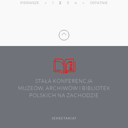
PIERWSZE
«
1
2
3
4
»
OSTATNIE
STAŁA KONFERENCJA
MUZEÓW, ARCHIWÓW I BIBLIOTEK
POLSKICH NA ZACHODZIE
SEKRETARIAT