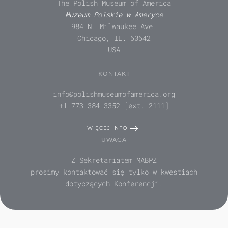
The Polish Museum of America
Muzeum Polskie w Ameryce
984 N. Milwaukee Ave.
Chicago, IL. 60642
USA
KONTAKT
info@polishmuseumofamerica.org
+1-773-384-3352 [ext. 2111]
WIĘCEJ INFO
UWAGA
Z Sekretariatem MABPZ
prosimy kontaktować się tylko w kwestiach
dotyczących Konferencji.