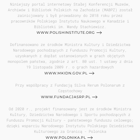
Niniejszy portal internetowy Stałej Konferencji Muzeów,
Archiwów i Bibliotek Polskich na Zachodzie (MABPZ) został
zainicjowany i był prowadzony do 2018 roku przez
pracowników Polskiego Instytutu Naukowego w Kanadzie i
Biblioteki im. Wandy Stachiewicz.
WWW.POLISHINSTITUTE.ORG
Dofinansowano ze środków Ministra Kultury i Dziedzictwa
Narodowego pochodzących z Funduszu Promocji Kultury,
uzyskanych z dopłat ustanowionych w grach objętych
monopolem państwa, zgodnie z art. 80 ust. 1 ustawy z dnia
19 listopada 2009 r. o grach hazardowych
WWW.MKIDN.GOV.PL
Przy współpracy z Fundacją Silva Rerum Polonarum z
Częstochowy
WWW.FUNDACJASRP.PL
Od 2020 r., projekt finansowany jest ze środków Ministra
Kultury, Dziedzictwa Narodowego i Sportu pochodzących z
Funduszu Promocji Kultury - państwowego funduszu celowego;
dzięki wsparciu Narodowego Instytutu Polskiego Dziedzictwa
Kulturowego za Granicą - Polonika
WWW.POLONIKA.PL