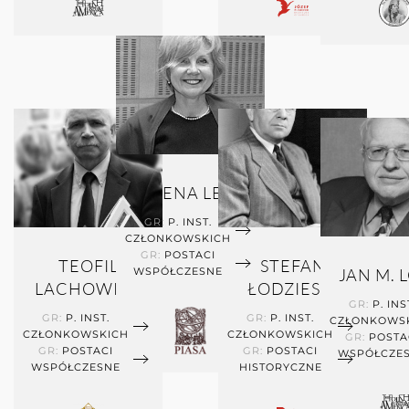
BOŻENA LEVEL
GR:
P. INST.
CZŁONKOWSKICH
GR:
POSTACI
TEOFIL
STEFAN
WSPÓŁCZESNE
JAN M. 
LACHOWICZ
ŁODZIESKI
GR:
P. INS
GR:
P. INST.
GR:
P. INST.
CZŁONKOWS
CZŁONKOWSKICH
CZŁONKOWSKICH
GR:
POSTA
GR:
POSTACI
GR:
POSTACI
WSPÓŁCZE
WSPÓŁCZESNE
HISTORYCZNE