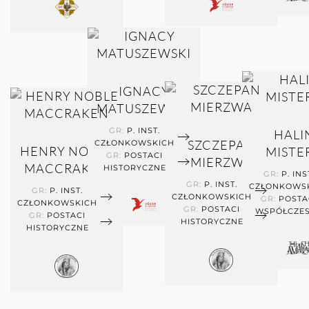
IGNACY
MATUSZEWSKI
GR:
P. INST.
HALI
SZCZEPAN
CZŁONKOWSKICH
HENRY NOBLE
MISTE
GR:
POSTACI
MIERZWA
MACCRAKEN
HISTORYCZNE
GR:
P. INS
GR:
P. INST.
CZŁONKOWS
GR:
P. INST.
CZŁONKOWSKICH
GR:
POSTA
CZŁONKOWSKICH
GR:
POSTACI
WSPÓŁCZE
GR:
POSTACI
HISTORYCZNE
HISTORYCZNE