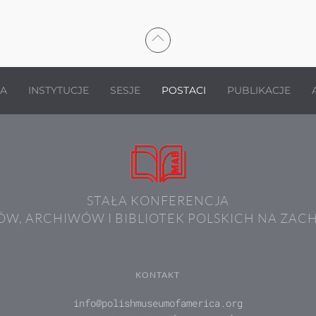
JA
INSTYTUCJE
SESJE
POSTACI
PUBLIKACJE
STAŁA KONFERENCJA
W, ARCHIWÓW I BIBLIOTEK POLSKICH NA ZAC
KONTAKT
info@polishmuseumofamerica.org