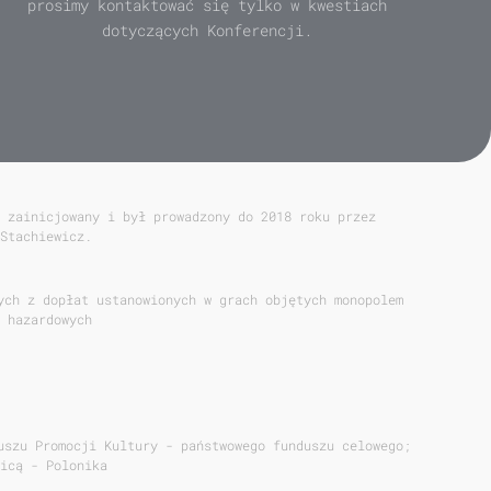
prosimy kontaktować się tylko w kwestiach
dotyczących Konferencji.
 zainicjowany i był prowadzony do 2018 roku przez
Stachiewicz.
ych z dopłat ustanowionych w grach objętych monopolem
 hazardowych
uszu Promocji Kultury - państwowego funduszu celowego;
icą - Polonika