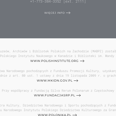
+1-773-384-3352 [ext. 2111]
WIĘCEJ INFO
uzeów, Archiwów i Bibliotek Polskich na Zachodzie (MABPZ) został
Polskiego Instytutu Naukowego w Kanadzie i Biblioteki im. Wandy 
WWW.POLISHINSTITUTE.ORG
twa Narodowego pochodzących z Funduszu Promocji Kultury, uzyskan
dnie z art. 80 ust. 1 ustawy z dnia 19 listopada 2009 r. o grach
WWW.MKIDN.GOV.PL
Przy współpracy z Fundacją Silva Rerum Polonarum z Częstochowy
WWW.FUNDACJASRP.PL
tra Kultury, Dziedzictwa Narodowego i Sportu pochodzących z Fund
u Narodowego Instytutu Polskiego Dziedzictwa Kulturowego za Gran
WWW.POLONIKA.PL