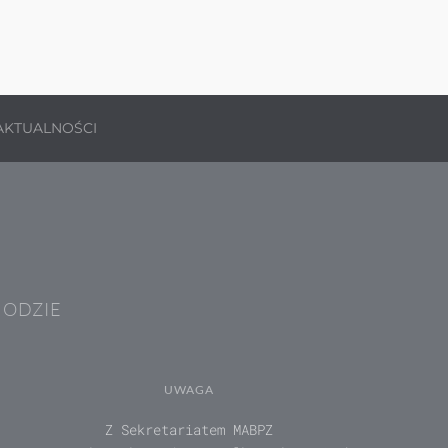
AKTUALNOŚCI
HODZIE
UWAGA
Z Sekretariatem MABPZ