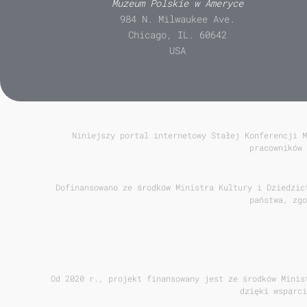
Muzeum Polskie w Ameryce
984 N. Milwaukee Ave.
Chicago, IL. 60642
USA
Niniejszy portal internetowy Stałej Konferencji M
pracowników 
Dofinansowano ze środków Ministra Kultury i Dziedzic
państwa, zgo
Od 2020 r., projekt finansowany jest ze środków Minis
dzięki wsparci