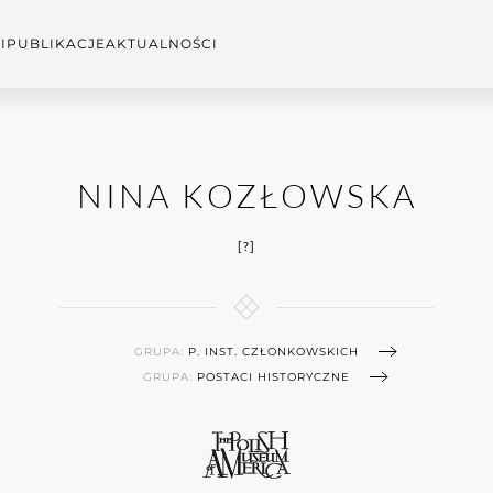
I
PUBLIKACJE
AKTUALNOŚCI
NINA KOZŁOWSKA
[?]
GRUPA:
P. INST. CZŁONKOWSKICH
GRUPA:
POSTACI HISTORYCZNE