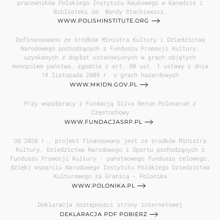
pracowników Polskiego Instytutu Naukowego w Kanadzie i
Biblioteki im. Wandy Stachiewicz.
WWW.POLISHINSTITUTE.ORG
Dofinansowano ze środków Ministra Kultury i Dziedzictwa
Narodowego pochodzących z Funduszu Promocji Kultury,
uzyskanych z dopłat ustanowionych w grach objętych
monopolem państwa, zgodnie z art. 80 ust. 1 ustawy z dnia
19 listopada 2009 r. o grach hazardowych
WWW.MKIDN.GOV.PL
Przy współpracy z Fundacją Silva Rerum Polonarum z
Częstochowy
WWW.FUNDACJASRP.PL
Od 2020 r., projekt finansowany jest ze środków Ministra
Kultury, Dziedzictwa Narodowego i Sportu pochodzących z
Funduszu Promocji Kultury - państwowego funduszu celowego;
dzięki wsparciu Narodowego Instytutu Polskiego Dziedzictwa
Kulturowego za Granicą - Polonika
WWW.POLONIKA.PL
Deklaracja dostępności strony internetowej
DEKLARACJA PDF POBIERZ