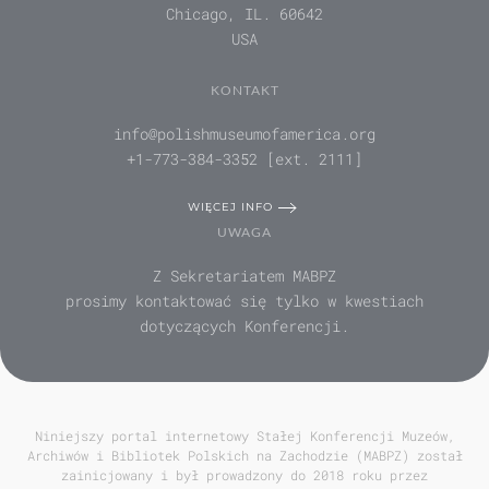
Chicago, IL. 60642
USA
KONTAKT
info@polishmuseumofamerica.org
+1-773-384-3352 [ext. 2111]
WIĘCEJ INFO
UWAGA
Z Sekretariatem MABPZ
prosimy kontaktować się tylko w kwestiach
dotyczących Konferencji.
Niniejszy portal internetowy Stałej Konferencji Muzeów,
Archiwów i Bibliotek Polskich na Zachodzie (MABPZ) został
zainicjowany i był prowadzony do 2018 roku przez