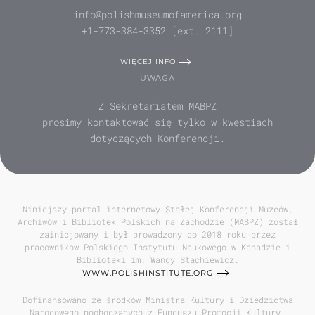
info@polishmuseumofamerica.org
+1-773-384-3352 [ext. 2111]
WIĘCEJ INFO
UWAGA
Z Sekretariatem MABPZ
prosimy kontaktować się tylko w kwestiach
dotyczących Konferencji.
Niniejszy portal internetowy Stałej Konferencji Muzeów,
Archiwów i Bibliotek Polskich na Zachodzie (MABPZ) został
zainicjowany i był prowadzony do 2018 roku przez
pracowników Polskiego Instytutu Naukowego w Kanadzie i
Biblioteki im. Wandy Stachiewicz.
WWW.POLISHINSTITUTE.ORG
Dofinansowano ze środków Ministra Kultury i Dziedzictwa
Narodowego pochodzących z Funduszu Promocji Kultury,