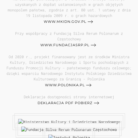
uzyskanych z dopłat ustanowionych w grach objętych
monopolem państwa, zgodnie z art. 80 ust. 1 ustawy z dnia
19 listopada 2009 r. o grach hazardowych
WWW.MKIDN.GOV.PL
Przy współpracy z Fundacją Silva Rerum Polonarum z
Częstochowy
WWW.FUNDACJASRP.PL
Od 2020 r., projekt finansowany jest ze środków Ministra
Kultury, Dziedzictwa Narodowego i Sportu pochodzących z
Funduszu Promocji Kultury - państwowego funduszu celowego;
dzięki wsparciu Narodowego Instytutu Polskiego Dziedzictwa
Kulturowego za Granicą - Polonika
WWW.POLONIKA.PL
Deklaracja dostępności strony internetowej
DEKLARACJA PDF POBIERZ