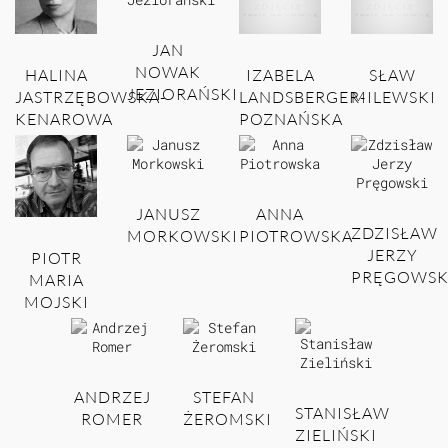
JAN
NOWAK
HALINA
IZABELA
SŁAW
JEZIORAŃSKI
JASTRZĘBOWSKA-
LANDSBERGER-
MILEWSKI
KENAROWA
POZNAŃSKA
JANUSZ
ANNA
ZDZISŁAW
MORKOWSKI
PIOTROWSKA
JERZY
PIOTR
PRĘGOWSK
MARIA
MOJSKI
ANDRZEJ
STEFAN
STANISŁAW
ROMER
ŻEROMSKI
ZIELIŃSKI