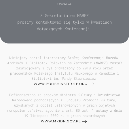
UWAGA
Z Sekretariatem MABPZ
prosimy kontaktować się tylko w kwestiach
dotyczących Konferencji.
Niniejszy portal internetowy Stałej Konferencji Muzeów,
Archiwów i Bibliotek Polskich na Zachodzie (MABPZ) został
zainicjowany i był prowadzony do 2018 roku przez
pracowników Polskiego Instytutu Naukowego w Kanadzie i
Biblioteki im. Wandy Stachiewicz.
WWW.POLISHINSTITUTE.ORG
Dofinansowano ze środków Ministra Kultury i Dziedzictwa
Narodowego pochodzących z Funduszu Promocji Kultury,
uzyskanych z dopłat ustanowionych w grach objętych
monopolem państwa, zgodnie z art. 80 ust. 1 ustawy z dnia
19 listopada 2009 r. o grach hazardowych
WWW.MKIDN.GOV.PL