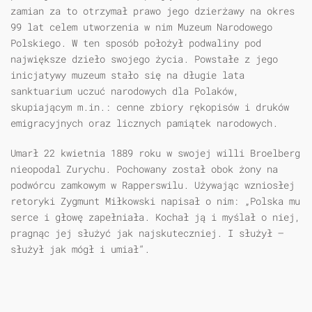
zamian za to otrzymał prawo jego dzierżawy na okres
99 lat celem utworzenia w nim Muzeum Narodowego
Polskiego. W ten sposób położył podwaliny pod
największe dzieło swojego życia. Powstałe z jego
inicjatywy muzeum stało się na długie lata
sanktuarium uczuć narodowych dla Polaków,
skupiającym m.in.: cenne zbiory rękopisów i druków
emigracyjnych oraz licznych pamiątek narodowych.
Umarł 22 kwietnia 1889 roku w swojej willi Broelberg
nieopodal Zurychu. Pochowany został obok żony na
podwórcu zamkowym w Rapperswilu. Używając wzniosłej
retoryki Zygmunt Miłkowski napisał o nim: „Polska mu
serce i głowę zapełniała. Kochał ją i myślał o niej,
pragnąc jej służyć jak najskuteczniej. I służył –
służył jak mógł i umiał“.