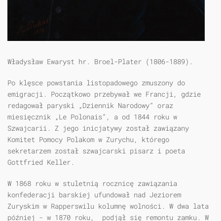
Władysław Ewaryst hr. Broel-Plater (1806-1889).
Po klęsce powstania listopadowego zmuszony do
emigracji. Początkowo przebywał we Francji, gdzie
redagował paryski „Dziennik Narodowy“ oraz
miesięcznik „Le Polonais“, a od 1844 roku w
Szwajcarii. Z jego inicjatywy został zawiązany
Komitet Pomocy Polakom w Zurychu, którego
sekretarzem został szwajcarski pisarz i poeta
Gottfried Keller.
W 1868 roku w stuletnią rocznicę zawiązania
konfederacji barskiej ufundował nad Jeziorem
Zuryskim w Rapperswilu kolumnę wolności. W dwa lata
później - w 1870 roku, podjął się remontu zamku. W