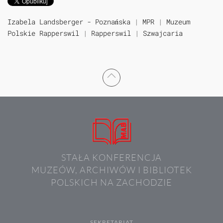
Izabela Landsberger - Poznańska
|
MPR
|
Muzeum
Polskie Rapperswil
|
Rapperswil
|
Szwajcaria
STAŁA KONFERENCJA
MUZEÓW, ARCHIWÓW I BIBLIOTEK
POLSKICH NA ZACHODZIE
SEKRETARIAT