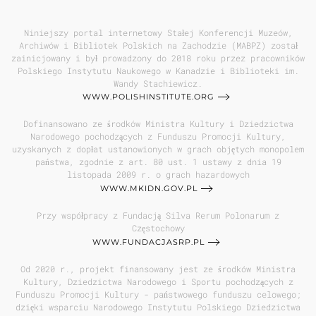
Niniejszy portal internetowy Stałej Konferencji Muzeów,
Archiwów i Bibliotek Polskich na Zachodzie (MABPZ) został
zainicjowany i był prowadzony do 2018 roku przez pracowników
Polskiego Instytutu Naukowego w Kanadzie i Biblioteki im.
Wandy Stachiewicz.
WWW.POLISHINSTITUTE.ORG
Dofinansowano ze środków Ministra Kultury i Dziedzictwa
Narodowego pochodzących z Funduszu Promocji Kultury,
uzyskanych z dopłat ustanowionych w grach objętych monopolem
państwa, zgodnie z art. 80 ust. 1 ustawy z dnia 19
listopada 2009 r. o grach hazardowych
WWW.MKIDN.GOV.PL
Przy współpracy z Fundacją Silva Rerum Polonarum z
Częstochowy
WWW.FUNDACJASRP.PL
Od 2020 r., projekt finansowany jest ze środków Ministra
Kultury, Dziedzictwa Narodowego i Sportu pochodzących z
Funduszu Promocji Kultury - państwowego funduszu celowego;
dzięki wsparciu Narodowego Instytutu Polskiego Dziedzictwa