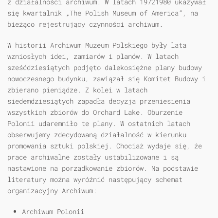
z działalności archiwum. W latach 19721980 ukazywał
się kwartalnik „The Polish Museum of America”, na
bieżąco rejestrujący czynności archiwum.
W historii Archiwum Muzeum Polskiego były lata
wzniosłych idei, zamiarów i planów. W latach
sześćdziesiątych podjęto dalekosiężne plany budowy
nowoczesnego budynku, zawiązał się Komitet Budowy i
zbierano pieniądze. Z kolei w latach
siedemdziesiątych zapadła decyzja przeniesienia
wszystkich zbiorów do Orchard Lake. Oburzenie
Polonii udaremniło te plany. W ostatnich latach
obserwujemy zdecydowaną działalność w kierunku
promowania sztuki polskiej. Chociaż wydaje się, że
prace archiwalne zostały ustabilizowane i są
nastawione na porządkowanie zbiorów. Na podstawie
literatury można wyróżnić następujący schemat
organizacyjny Archiwum:
Archiwum Polonii