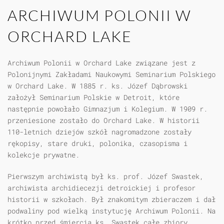
ARCHIWUM POLONII W
ORCHARD LAKE
Archiwum Polonii w Orchard Lake związane jest z
Polonijnymi Zakładami Naukowymi Seminarium Polskiego
w Orchard Lake. W 1885 r. ks. Józef Dąbrowski
założył Seminarium Polskie w Detroit, które
następnie powołało Gimnazjum i Kolegium. W 1909 r.
przeniesione zostało do Orchard Lake. W historii
110-letnich dziejów szkół nagromadzone zostały
rękopisy, stare druki, polonika, czasopisma i
kolekcje prywatne.
Pierwszym archiwistą był ks. prof. Józef Swastek,
archiwista archidiecezji detroickiej i profesor
historii w szkołach. Był znakomitym zbieraczem i dał
podwaliny pod wielką instytucję Archiwum Polonii. Na
krótko przed śmiercią ks. Swastek całe zbiory