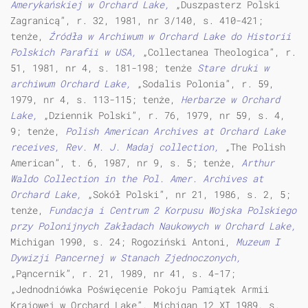
Amerykańskiej w Orchard Lake,
„Duszpasterz Polski
Zagranicą”, r. 32, 1981, nr 3/140, s. 410-421;
tenże,
Źródła w Archiwum w Orchard Lake do Historii
Polskich Parafii w USA,
„Collectanea Theologica”, r.
51, 1981, nr 4, s. 181-198; tenże
Stare druki w
archiwum Orchard Lake,
„Sodalis Polonia”, r. 59,
1979, nr 4, s. 113-115; tenże,
Herbarze w Orchard
Lake,
„Dziennik Polski”, r. 76, 1979, nr 59, s. 4,
9; tenże,
Polish American Archives at Orchard Lake
receives, Rev. M. J. Madaj collection,
„The Polish
American”, t. 6, 1987, nr 9, s. 5; tenże,
Arthur
Waldo Collection in the Pol. Amer. Archives at
Orchard Lake,
„Sokół Polski”, nr 21, 1986, s. 2, 5;
tenże,
Fundacja i Centrum 2 Korpusu Wojska Polskiego
przy Polonijnych Zakładach Naukowych w Orchard Lake,
Michigan 1990, s. 24; Rogoziński Antoni,
Muzeum I
Dywizji Pancernej w Stanach Zjednoczonych,
„Pąncernik”, r. 21, 1989, nr 41, s. 4-17;
„Jednodniówka Poświęcenie Pokoju Pamiątek Armii
Krajowej w Orchard Lake”, Michigan 12 XI 1989, s.