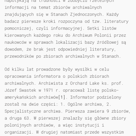
napotykają na trudności w zdobyciu rzetelnych
informacji na temat zbiorów archiwalnych
znajdujących się w Stanach Zjednoczonych. Każdy
badacz pierwsze kroki rozpoczyna od tzw. literatury
pomocniczej, czyli informacyjnej. Setki listów
kierowanych każdego roku do Archiwum Polonii przez
naukowców w sprawach lokalizacji bazy źródłowej są
dowodem, że brak jest odpowiedniej literatury,
przewodników po zbiorach archiwalnych w Stanach.
Od kilku lat prowadzone były wysiłki w celu
opracowania informatora o polskich zbiorach
archiwalnych. Archiwista z Orchard Lake ks. prof.
Józef Swastek w 1971 r. opracował listę polsko-
amerykańskich archiwów
[1]
. Informator podzielony
został na dwie części: 1. Ogólne archiwa, 2.
Specjalistyczne archiwa. Pierwsza zawiera 9 zbiorów,
a druga 63. W pierwszej znalazły się główne zbiory
polonijnych archiwów, a więc instytucji i
organizacji. W drugiej natomiast przede wszystkim