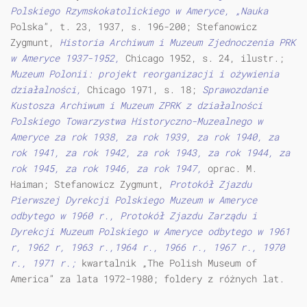
Polskiego Rzymskokatolickiego w Ameryce, „Nauka
Polska”, t. 23, 1937, s. 196-200; Stefanowicz
Zygmunt,
Historia Archiwum i Muzeum Zjednoczenia PRK
w Ameryce 1937-1952,
Chicago 1952, s. 24, ilustr.;
Muzeum Polonii: projekt reorganizacji i ożywienia
działalności,
Chicago 1971, s. 18;
Sprawozdanie
Kustosza Archiwum i Muzeum ZPRK z działalności
Polskiego Towarzystwa Historyczno-Muzealnego w
Ameryce za rok 1938, za rok 1939, za rok 1940, za
rok 1941, za rok 1942, za rok 1943, za rok 1944, za
rok 1945, za rok 1946, za rok 1947,
oprac. M.
Haiman; Stefanowicz Zygmunt,
Protokół Zjazdu
Pierwszej Dyrekcji Polskiego Muzeum w Ameryce
odbytego w 1960 r., Protokół Zjazdu Zarządu i
Dyrekcji Muzeum Polskiego w Ameryce odbytego w 1961
r, 1962 r, 1963 r.,1964 r., 1966 r., 1967 r., 1970
r., 1971 r.;
kwartalnik „The Polish Museum of
America” za lata 1972-1980; foldery z różnych lat.