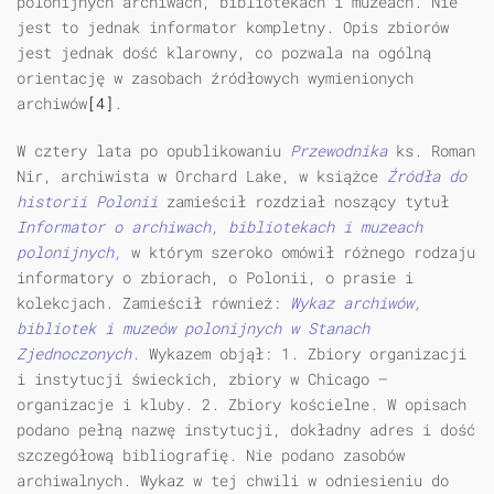
polonijnych archiwach, bibliotekach i muzeach. Nie
jest to jednak informator kompletny. Opis zbiorów
jest jednak dość klarowny, co pozwala na ogólną
orientację w zasobach źródłowych wymienionych
archiwów
[4]
.
W cztery lata po opublikowaniu
Przewodnika
ks. Roman
Nir, archiwista w Orchard Lake, w książce
Źródła do
historii Polonii
zamieścił rozdział noszący tytuł
Informator o archiwach, bibliotekach i muzeach
polonijnych,
w którym szeroko omówił różnego rodzaju
informatory o zbiorach, o Polonii, o prasie i
kolekcjach. Zamieścił również:
Wykaz archiwów,
bibliotek i muzeów polonijnych w Stanach
Zjednoczonych.
Wykazem objął: 1. Zbiory organizacji
i instytucji świeckich, zbiory w Chicago —
organizacje i kluby. 2. Zbiory kościelne. W opisach
podano pełną nazwę instytucji, dokładny adres i dość
szczegółową bibliografię. Nie podano zasobów
archiwalnych. Wykaz w tej chwili w odniesieniu do