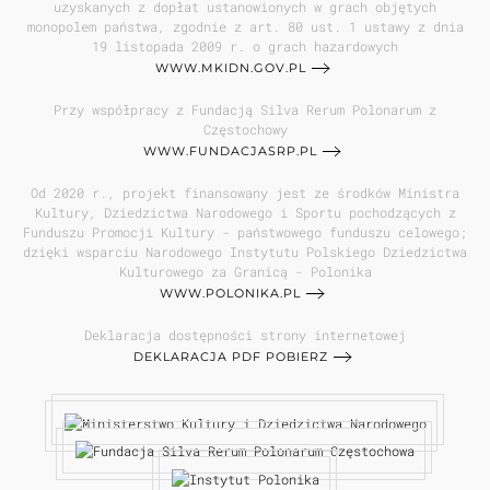
uzyskanych z dopłat ustanowionych w grach objętych
monopolem państwa, zgodnie z art. 80 ust. 1 ustawy z dnia
19 listopada 2009 r. o grach hazardowych
WWW.MKIDN.GOV.PL
Przy współpracy z Fundacją Silva Rerum Polonarum z
Częstochowy
WWW.FUNDACJASRP.PL
Od 2020 r., projekt finansowany jest ze środków Ministra
Kultury, Dziedzictwa Narodowego i Sportu pochodzących z
Funduszu Promocji Kultury - państwowego funduszu celowego;
dzięki wsparciu Narodowego Instytutu Polskiego Dziedzictwa
Kulturowego za Granicą - Polonika
WWW.POLONIKA.PL
Deklaracja dostępności strony internetowej
DEKLARACJA PDF POBIERZ