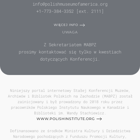
info@polishmuseumofamerica.org
+1-773-384-3352 [ext. 2111]
WIĘCEJ INFO
UWAGA
Z Sekretariatem MABPZ
prosimy kontaktować się tylko w kwestiach
dotyczących Konferencji.
Niniejszy portal internetowy Stałej Konferencji Muzeów,
Archiwów i Bibliotek Polskich na Zachodzie (MABPZ) został
zainicjowany i był prowadzony do 2018 roku przez
pracowników Polskiego Instytutu Naukowego w Kanadzie i
Biblioteki im. Wandy Stachiewicz.
WWW.POLISHINSTITUTE.ORG
Dofinansowano ze środków Ministra Kultury i Dziedzictwa
Narodowego pochodzących z Funduszu Promocji Kultury,