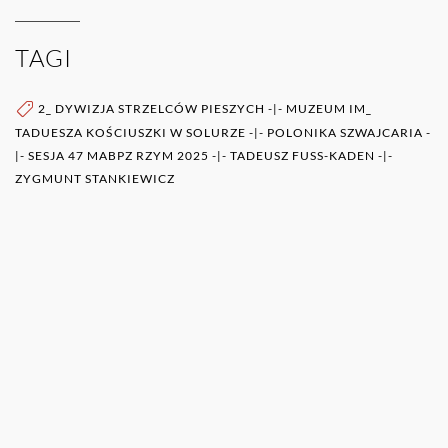
TAGI
2_ DYWIZJA STRZELCÓW PIESZYCH
-|-
MUZEUM IM_
TADUESZA KOŚCIUSZKI W SOLURZE
-|-
POLONIKA SZWAJCARIA
-
|-
SESJA 47 MABPZ RZYM 2025
-|-
TADEUSZ FUSS-KADEN
-|-
ZYGMUNT STANKIEWICZ
WIĘCEJ O AUTORZE (AUTORACH)
0RAZ
POZOSTAŁE PUBLIKACJE TEGO AUTORA (ÓW)