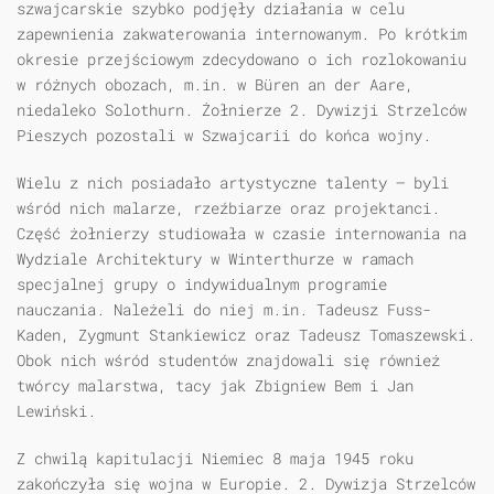
szwajcarskie szybko podjęły działania w celu
zapewnienia zakwaterowania internowanym. Po krótkim
okresie przejściowym zdecydowano o ich rozlokowaniu
w różnych obozach, m.in. w Büren an der Aare,
niedaleko Solothurn. Żołnierze 2. Dywizji Strzelców
Pieszych pozostali w Szwajcarii do końca wojny.
Wielu z nich posiadało artystyczne talenty — byli
wśród nich malarze, rzeźbiarze oraz projektanci.
Część żołnierzy studiowała w czasie internowania na
Wydziale Architektury w Winterthurze w ramach
specjalnej grupy o indywidualnym programie
nauczania. Należeli do niej m.in. Tadeusz Fuss-
Kaden, Zygmunt Stankiewicz oraz Tadeusz Tomaszewski.
Obok nich wśród studentów znajdowali się również
twórcy malarstwa, tacy jak Zbigniew Bem i Jan
Lewiński.
Z chwilą kapitulacji Niemiec 8 maja 1945 roku
zakończyła się wojna w Europie. 2. Dywizja Strzelców