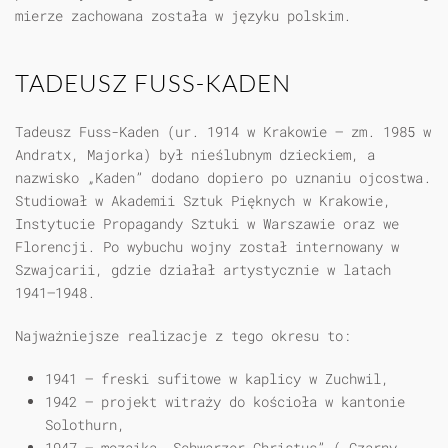
mierze zachowana została w języku polskim.
TADEUSZ FUSS-KADEN
Tadeusz Fuss-Kaden (ur. 1914 w Krakowie – zm. 1985 w
Andratx, Majorka) był nieślubnym dzieckiem, a
nazwisko „Kaden” dodano dopiero po uznaniu ojcostwa.
Studiował w Akademii Sztuk Pięknych w Krakowie,
Instytucie Propagandy Sztuki w Warszawie oraz we
Florencji. Po wybuchu wojny został internowany w
Szwajcarii, gdzie działał artystycznie w latach
1941–1948.
Najważniejsze realizacje z tego okresu to:
1941
– freski sufitowe w kaplicy w Zuchwil,
1942
– projekt witraży do kościoła w kantonie
Solothurn,
1947
– mozaika „Schwarzer Christus” („Czarny