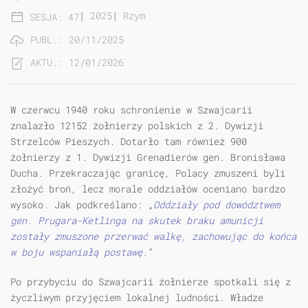
|
2025
|
Rzym
SESJA: 47
PUBL.: 20/11/2025
AKTU.: 12/01/2026
W czerwcu 1940 roku schronienie w Szwajcarii
znalazło 12152 żołnierzy polskich z
2. Dywizji
Strzelców Pieszych
. Dotarło tam również 900
żołnierzy z 1. Dywizji Grenadierów gen. Bronisława
Ducha. Przekraczając granicę, Polacy zmuszeni byli
złożyć broń, lecz morale oddziałów oceniano bardzo
wysoko. Jak podkreślano: „
Oddziały pod dowództwem
gen. Prugara-Ketlinga na skutek braku amunicji
zostały zmuszone przerwać walkę, zachowując do końca
w boju wspaniałą postawę
.”
Po przybyciu do Szwajcarii żołnierze spotkali się z
życzliwym przyjęciem lokalnej ludności. Władze