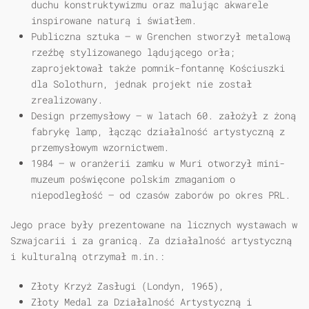
duchu konstruktywizmu oraz malując akwarele
inspirowane naturą i światłem.
Publiczna sztuka
– w Grenchen stworzył metalową
rzeźbę stylizowanego lądującego orła;
zaprojektował także pomnik-fontannę Kościuszki
dla Solothurn, jednak projekt nie został
zrealizowany.
Design przemysłowy
– w latach 60. założył z żoną
fabrykę lamp, łącząc działalność artystyczną z
przemysłowym wzornictwem.
1984
– w oranżerii zamku w Muri otworzył mini-
muzeum poświęcone polskim zmaganiom o
niepodległość – od czasów zaborów po okres PRL.
Jego prace były prezentowane na licznych wystawach w
Szwajcarii i za granicą. Za działalność artystyczną
i kulturalną otrzymał m.in.:
Złoty Krzyż Zasługi (Londyn, 1965),
Złoty Medal za Działalność Artystyczną i