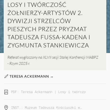
LOSY I TWÓRCZOŚĆ
ŻOŁNIERZY-ARTYSTÓW 2.
DYWIZJI STRZELCÓW
PIESZYCH PRZEZ PRYZMAT
TADEUSZA FUSSA-KADENA I
ZYGMUNTA STANKIEWICZA
Referat wygłoszony na XLVII sesji Stałej Konfrencji MABPZ
- Rzym 2025 r.
TERESA ACKERMANN →
PDF: Teresa Ackermann | Losy i twórczość żołnierzy
INST.: Muzeum Tadeusza Kościuszki w…