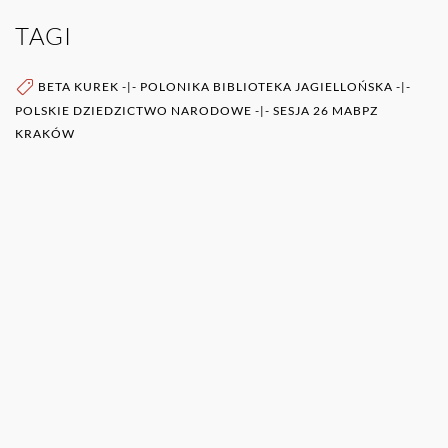
TAGI
BETA KUREK
-|-
POLONIKA BIBLIOTEKA JAGIELLOŃSKA
-|-
POLSKIE DZIEDZICTWO NARODOWE
-|-
SESJA 26 MABPZ
KRAKÓW
WIĘCEJ O AUTORZE (AUTORACH)
0RAZ
POZOSTAŁE PUBLIKACJE TEGO AUTORA (ÓW)
BEATA KUREK
Absolwentka Informacji Naukowej i