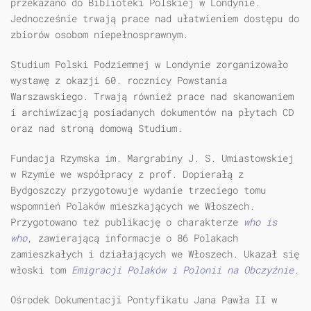
przekazano do Biblioteki Polskiej w Londynie.
Jednocześnie trwają prace nad ułatwieniem dostępu do
zbiorów osobom niepełnosprawnym.
Studium Polski Podziemnej w Londynie zorganizowało
wystawę z okazji 60. rocznicy Powstania
Warszawskiego. Trwają również prace nad skanowaniem
i archiwizacją posiadanych dokumentów na płytach CD
oraz nad stroną domową Studium.
Fundacja Rzymska im. Margrabiny J. S. Umiastowskiej
w Rzymie we współpracy z prof. Dopierałą z
Bydgoszczy przygotowuje wydanie trzeciego tomu
wspomnień Polaków mieszkających we Włoszech.
Przygotowano też publikację o charakterze
who is
who
, zawierającą informacje o 86 Polakach
zamieszkałych i działających we Włoszech. Ukazał się
włoski tom
Emigracji Polaków i Polonii na Obczyźnie
.
Ośrodek Dokumentacji Pontyfikatu Jana Pawła II w