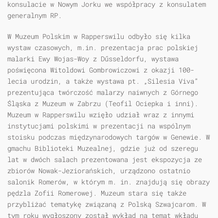
konsulacie w Nowym Jorku we współpracy z konsulatem
generalnym RP.
W Muzeum Polskim w Rapperswilu odbyło się kilka
wystaw czasowych, m.in. prezentacja prac polskiej
malarki Ewy Wojas-Woy z Dűsseldorfu, wystawa
poświęcona Witoldowi Gombrowiczowi z okazji 100-
lecia urodzin, a także wystawa pt. „Silesia Viva”
prezentująca twórczość malarzy naiwnych z Górnego
Śląska z Muzeum w Zabrzu (Teofil Ociepka i inni).
Muzeum w Rapperswilu wzięło udział wraz z innymi
instytucjami polskimi w prezentacji na wspólnym
stoisku podczas międzynarodowych targów w Genewie. W
gmachu Biblioteki Muzealnej, gdzie już od szeregu
lat w dwóch salach prezentowana jest ekspozycja ze
zbiorów Nowak-Jeziorańskich, urządzono ostatnio
salonik Romerów, w którym m. in. znajdują się obrazy
pędzla Zofii Romerowej. Muzeum stara się także
przybliżać tematykę związaną z Polską Szwajcarom. W
tym roku wygłoszony został wykład na temat wkładu