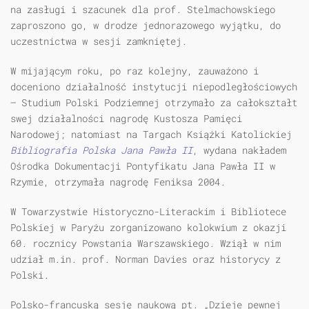
na zasługi i szacunek dla prof. Stelmachowskiego
zaproszono go, w drodze jednorazowego wyjątku, do
uczestnictwa w sesji zamkniętej.
W mijającym roku, po raz kolejny, zauważono i
doceniono działalność instytucji niepodległościowych
— Studium Polski Podziemnej otrzymało za całokształt
swej działalności nagrodę Kustosza Pamięci
Narodowej; natomiast na Targach Książki Katolickiej
Bibliografia Polska Jana Pawła II
, wydana nakładem
Ośrodka Dokumentacji Pontyfikatu Jana Pawła II w
Rzymie, otrzymała nagrodę Feniksa 2004.
W Towarzystwie Historyczno-Literackim i Bibliotece
Polskiej w Paryżu zorganizowano kolokwium z okazji
60. rocznicy Powstania Warszawskiego. Wziął w nim
udział m.in. prof. Norman Davies oraz historycy z
Polski.
Polsko-francuską sesję naukową pt. „Dzieje pewnej