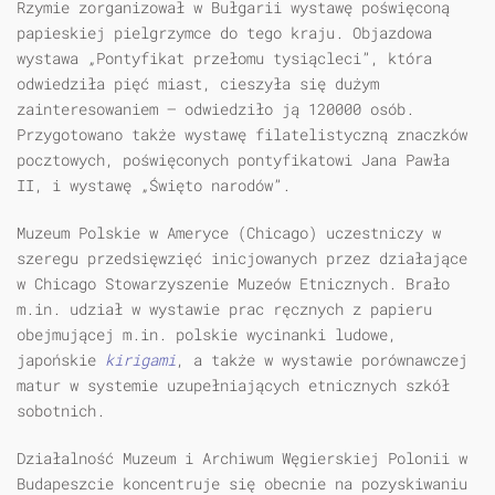
Rzymie zorganizował w Bułgarii wystawę poświęconą
papieskiej pielgrzymce do tego kraju. Objazdowa
wystawa „Pontyfikat przełomu tysiącleci”, która
odwiedziła pięć miast, cieszyła się dużym
zainteresowaniem — odwiedziło ją 120000 osób.
Przygotowano także wystawę filatelistyczną znaczków
pocztowych, poświęconych pontyfikatowi Jana Pawła
II, i wystawę „Święto narodów”.
Muzeum Polskie w Ameryce (Chicago) uczestniczy w
szeregu przedsięwzięć inicjowanych przez działające
w Chicago Stowarzyszenie Muzeów Etnicznych. Brało
m.in. udział w wystawie prac ręcznych z papieru
obejmującej m.in. polskie wycinanki ludowe,
japońskie
kirigami
, a także w wystawie porównawczej
matur w systemie uzupełniających etnicznych szkół
sobotnich.
Działalność Muzeum i Archiwum Węgierskiej Polonii w
Budapeszcie koncentruje się obecnie na pozyskiwaniu