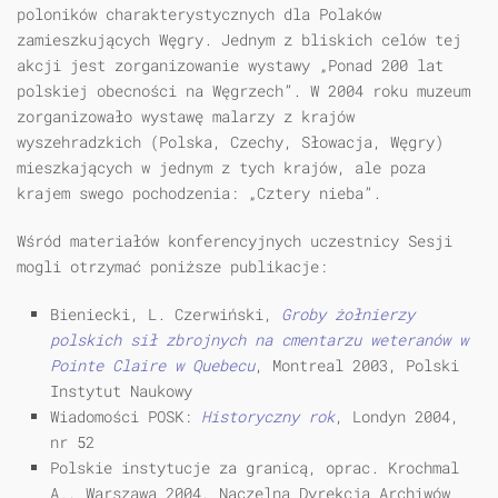
poloników charakterystycznych dla Polaków
zamieszkujących Węgry. Jednym z bliskich celów tej
akcji jest zorganizowanie wystawy „Ponad 200 lat
polskiej obecności na Węgrzech”. W 2004 roku muzeum
zorganizowało wystawę malarzy z krajów
wyszehradzkich (Polska, Czechy, Słowacja, Węgry)
mieszkających w jednym z tych krajów, ale poza
krajem swego pochodzenia: „Cztery nieba”.
Wśród materiałów konferencyjnych uczestnicy Sesji
mogli otrzymać poniższe publikacje:
Bieniecki, L. Czerwiński,
Groby żołnierzy
polskich sił zbrojnych na cmentarzu weteranów w
Pointe Claire w Quebecu
, Montreal 2003, Polski
Instytut Naukowy
Wiadomości POSK:
Historyczny rok
, Londyn 2004,
nr 52
Polskie instytucje za granicą, oprac. Krochmal
A., Warszawa 2004, Naczelna Dyrekcja Archiwów