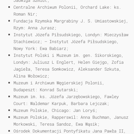
Jadwiga Szmidt;
Centralne Archiwum Polonii, Orchard Lake: ks.
Roman Nir;
Fundacja Rzymska Margrabiny J. S. Umiastowskiej,
Rzym: Anna Jurasz;
Instytut Józefa Piłsudskiego, Londyn: Mieczysław
Stachiewicz; — Instytut Józefa Piłsudskiego,
Nowy York: Ewa Babiarz;
Instytut Polski i Muzeum im. gen. Sikorskiego,
Londyn: Juliusz L Englert, Helen Giejgo, Zofia
Jagieła, Teresa Somkowicz, Aleksander Szkuta,
Alina Wołowicz;
Muzeum i Archiwum Węgierskiej Polonii,
Budapeszt: Konrad Sutarski;
Muzeum im. ks. Józefa Jarzębowskiego, Fawley
Court: Waldemar Karpuk, Barbara Lejczak;
Muzeum Polskie, Chicago: Jan Loryś;
Muzeum Polskie, Rapperswil: Anna Buchman, Janusz
Morkowski, Teresa Sandoz, Ewa Wąsik;
Ośrodek Dokumentacji Pontyfikatu Jana Pawła II,