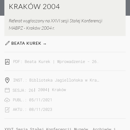
KRAKÓW 2004
Referat wygłoszony na XXVI sesji Stałej Konferencji
MABPZ - Kraków 2004 r.
BEATA KUREK →
PDF: Beata Kurek | Wprowadzenie - 26. Sesja Stałej
INST.: Biblioteka Jagiellońska w Kra…
|
2004
|
Kraków
SESJA: 26
PUBL.: 05/11/2021
AKTU.: 08/11/2023
XXVI Sesja Stałej Konferencji Muzeów, Archiwów i