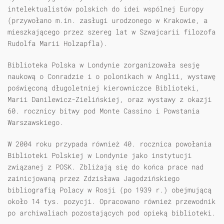
intelektualistów polskich do idei wspólnej Europy
(przywołano m.in. zasługi urodzonego w Krakowie, a
mieszkającego przez szereg lat w Szwajcarii filozofa
Rudolfa Marii Holzapfla).
Biblioteka Polska w Londynie zorganizowała sesję
naukową o Conradzie i o polonikach w Anglii, wystawę
poświęconą długoletniej kierowniczce Biblioteki,
Marii Danilewicz-Zielińskiej, oraz wystawy z okazji
60. rocznicy bitwy pod Monte Cassino i Powstania
Warszawskiego.
W 2004 roku przypada również 40. rocznica powołania
Biblioteki Polskiej w Londynie jako instytucji
związanej z POSK. Zbliżają się do końca prace nad
zainicjowaną przez Zdzisława Jagodzińskiego
bibliografią Polacy w Rosji (po 1939 r.) obejmującą
około 14 tys. pozycji. Opracowano również przewodnik
po archiwaliach pozostających pod opieką biblioteki.