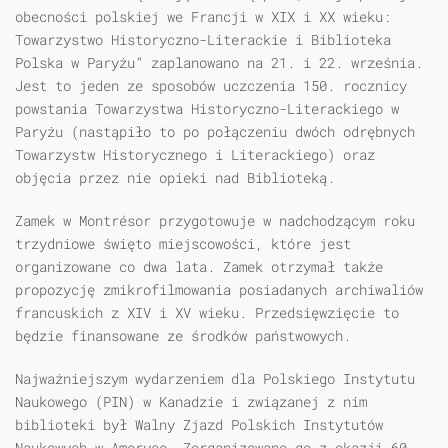
obecności polskiej we Francji w XIX i XX wieku:
Towarzystwo Historyczno-Literackie i Biblioteka
Polska w Paryżu” zaplanowano na 21. i 22. września.
Jest to jeden ze sposobów uczczenia 150. rocznicy
powstania Towarzystwa Historyczno-Literackiego w
Paryżu (nastąpiło to po połączeniu dwóch odrębnych
Towarzystw Historycznego i Literackiego) oraz
objęcia przez nie opieki nad Biblioteką.
Zamek w Montrésor przygotowuje w nadchodzącym roku
trzydniowe święto miejscowości, które jest
organizowane co dwa lata. Zamek otrzymał także
propozycję zmikrofilmowania posiadanych archiwaliów
francuskich z XIV i XV wieku. Przedsięwzięcie to
będzie finansowane ze środków państwowych.
Najważniejszym wydarzeniem dla Polskiego Instytutu
Naukowego (PIN) w Kanadzie i związanej z nim
biblioteki był Walny Zjazd Polskich Instytutów
Naukowych w Ameryce. Zorganizowano go z okazji 60-